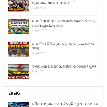
ପ୍ରଶିକ୍ଷଣ ଶିବିର ଉଦଘାଟିତ
Aug 8, 2026
ଗଜପତି ଷ୍ଟାଡିୟମରେ ମହାସମାରୋହରେ ପାଳିତ ହେବ
୮୦ତମ ସ୍ୱାଧୀନତା ଦିବସ
Aug 8, 2026
ଗଜପତିରେ ଭିଜିଲାନ୍ସର ବଡ଼ ଆକ୍ସନ୍, ବନ୍ଧାହେଲେ
3ବାବୁ
Aug 8, 2026
ବାଲିଆନ୍ତାରେ ଅଘଟଣ, ନଦୀରେ ଭାସିଗଲେ ୨ ଯୁବକ
Aug 7, 2026
ଭାରତ
ଗୌତମ ଗମ୍ଭୀରଙ୍କ ପାଇଁ ବଢୁଛି ଅଡୁଆ । ଯାଇପାରେ