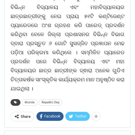
ବିଭିନ୍ନ ବିଦ୍ୟାଳୟ ଏବଂ ମହାବିଦ୍ୟାଳୟର
ଛାତ୍ରଛାତ୍ରୀଙ୍କୁ ନେଇ ପ୍ରାୟ ୫୧ଟି କଣ୍ଟିଜେଣ୍ଟ
ପ୍ୟାରେଡରେ ଅଂଶ ଗ୍ରହଣ କରି ପାରେଡ୍ ପ୍ରଦର୍ଶନ
କରିଥିବା ବେଳେ ଜିଲ୍ଲା ପ୍ରଶାସନର ବିଭିନ୍ନ ବିଭାଗ
ଦ୍ବାରା ପ୍ରସ୍ତୁତ ୬ ଗୋଟି ସୁସଜ୍ଜିତ ପ୍ରଜ୍ଞାପନ ମେଢ
ପଡ଼ିଆ ପରିକ୍ରମା କରିଥିଲେ । ସମ୍ମିଳିତ ପ୍ୟାରେଡ
ପ୍ରଦର୍ଶନ ପରେ ବିଭିନ୍ନ ବିଦ୍ୟାଳୟ ଏବଂ ମହା
ବିଦ୍ୟାଳୟର ଛାତ୍ର ଛାତ୍ରୀଙ୍କ ଦ୍ଵାରା ଅନେକ ଗୁଡିଏ
ଚିତ୍ତାକର୍ଷକ ସାଂସ୍କୃତିକ କାର୍ଯ୍ୟକ୍ରମ ମାନ ଅନୁଷ୍ଠିତ କରା
ଯାଇଥିଲା ।
khorda
Republic Day
Facebook
Twitter
Share