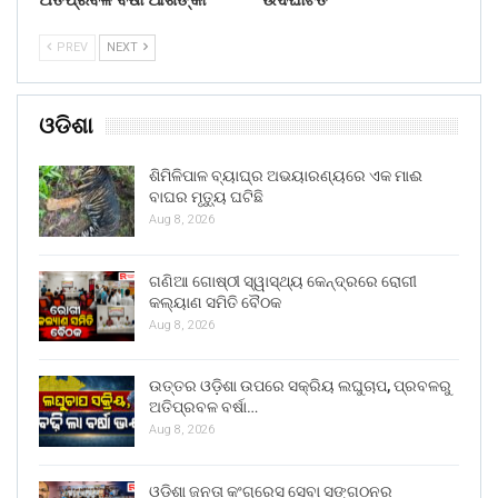
PREV
NEXT
ଓଡିଶା
ଶିମିଳିପାଳ ବ୍ୟାଘ୍ର ଅଭୟାରଣ୍ୟରେ ଏକ ମାଈ
ବାଘର ମୃତ୍ୟୁ ଘଟିଛି
Aug 8, 2026
ଗଣିଆ ଗୋଷ୍ଠୀ ସ୍ୱାସ୍ଥ୍ୟ କେନ୍ଦ୍ରରେ ରୋଗୀ
କଲ୍ୟାଣ ସମିତି ବୈଠକ
Aug 8, 2026
ଉତ୍ତର ଓଡ଼ିଶା ଉପରେ ସକ୍ରିୟ ଲଘୁଚାପ, ପ୍ରବଳରୁ
ଅତିପ୍ରବଳ ବର୍ଷା…
Aug 8, 2026
ଓଡିଶା ଜନତା କଂଗ୍ରେସ ସେବା ସଙ୍ଗଠନର