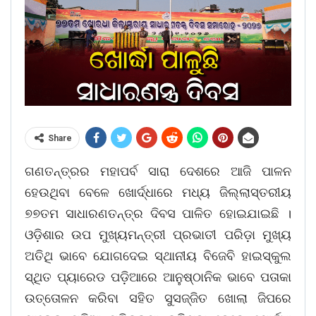
Share
ଗଣତନ୍ତ୍ରର ମହାପର୍ବ ସାରା ଦେଶରେ ଆଜି ପାଳନ
ହେଉଥିବା ବେଳେ ଖୋର୍ଦ୍ଧାରେ ମଧ୍ୟ ଜିଲ୍ଲାସ୍ତରୀୟ
୭୭ତମ ସାଧାରଣତନ୍ତ୍ର ଦିବସ ପାଳିତ ହୋଇଯାଇଛି ।
ଓଡ଼ିଶାର ଉପ ମୁଖ୍ୟମନ୍ତ୍ରୀ ପ୍ରଭାତୀ ପରିଡ଼ା ମୁଖ୍ୟ
ଅତିଥି ଭାବେ ଯୋଗଦେଇ ସ୍ଥାନୀୟ ବିଜେବି ହାଇସ୍କୁଲ
ସ୍ଥିତ ପ୍ୟାରେଡ ପଡ଼ିଆରେ ଆନୁଷ୍ଠାନିକ ଭାବେ ପତାକା
ଉତ୍ତୋଳନ କରିବା ସହିତ ସୁସଜ୍ଜିତ ଖୋଲା ଜିପରେ