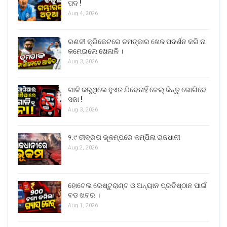
ପଦ !
Aug 4, 2026
ରଣଜୀ କ୍ରିକେଟରେ ଚମତ୍କାର ଖେଳ ପଦର୍ଶନ କରି ନା
କମେଇଲେ ଖେଳାଳି ।
Aug 3, 2026
ଗାଳି କରୁଥିଲେ ହୁଏତ ଯିବେନାହିଁ ଜେଲ୍ କିନ୍ତୁ ଭୋଗିବେ
ସଜା !
Aug 3, 2026
୨.୯ ତୀବ୍ରତା ଭୂକମ୍ପରେ କମ୍ପିଲା ରାଜଧାନୀ
Aug 2, 2026
ହୋଟେଲ ରେଷ୍ଟୁରାଣ୍ଟ ଓ ଅନ୍ୟାନ ପ୍ରତିଷ୍ଠାନ ପାଇଁ
ବଡ ଖବର ।
Aug 1, 2026