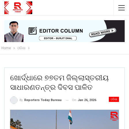
Home
ଓଡିଶା
ଖୋର୍ଦ୍ଧାରେ ୭୭ତମ ଜିଲ୍ଲାସ୍ତରୀୟ
ସାଧାରଣତନ୍ତ୍ର ଦିବସ ପାଳିତ
ଓଡିଶା
On
Jan 26, 2026
By
Reporters Today Bureau