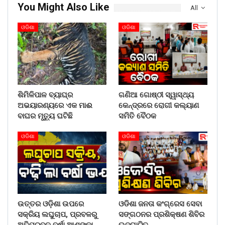
You Might Also Like
All
ଓଡିଶା
ଓଡିଶା
ଶିମିଳିପାଳ ବ୍ୟାଘ୍ର
ଗଣିଆ ଗୋଷ୍ଠୀ ସ୍ୱାସ୍ଥ୍ୟ
ଅଭୟାରଣ୍ୟରେ ଏକ ମାଈ
କେନ୍ଦ୍ରରେ ରୋଗୀ କଲ୍ୟାଣ
ବାଘର ମୃତ୍ୟୁ ଘଟିଛି
ସମିତି ବୈଠକ
ଓଡିଶା
ଓଡିଶା
ଉତ୍ତର ଓଡ଼ିଶା ଉପରେ
ଓଡିଶା ଜନତା କଂଗ୍ରେସ ସେବା
ସକ୍ରିୟ ଲଘୁଚାପ, ପ୍ରବଳରୁ
ସଙ୍ଗଠନର ପ୍ରଶିକ୍ଷଣ ଶିବିର
ଅତିପ୍ରବଳ ବର୍ଷା ଆଶଙ୍କା
ଉଦଘାଟିତ