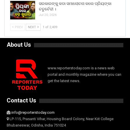
ସରକାରଙ୍କୁ କଡା ସମାଲୋଚନା କଲେ ପ୍ରିୟଙ୍କା
ଚତୁର୍ବେଦୀ ।
Jul 20, 2026
PREV
NEXT
1 of 2,409
About Us
www.reporterstoday.com is a news web
portal and monthly magazine where you can
get the latest news.
Contact Us
info@reporterstoday.com
LP-115, Prasanti Vihar, Housing Board Colony, Near Kiit College
Bhubaneswar, Odisha, India 751024