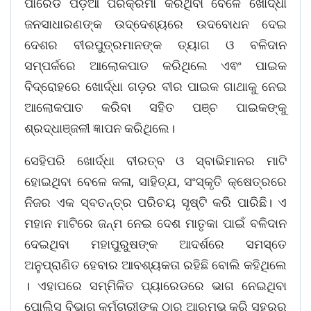
ପାରେଡ ପଡ଼ିଆ ପରିକ୍ରମା କରିଥିବା ବେଳେ ଖୋର୍ଦ୍ଧା
ଜନସାଧାରଣଙ୍କ ଉଦ୍ଦେଶ୍ୟରେ ଉଦବୋଧନ ଦେଇ
ଦେଶର ବୀରପୁତ୍ରମାନଙ୍କ ତ୍ୟାଗ ଓ ବଳିଦାନ
ସମ୍ପର୍କରେ ଆଲୋକପାତ କରିଥିଲେ ଏଵଂ ପାଇକ
ବିଦ୍ରୋହରେ ଖୋର୍ଦ୍ଧା ଗଡ଼ର ବୀର ପାଇକ ଗାଥାକୁ ନେଇ
ଆଲୋକପାତ କରିବା ସହିତ ପଞ୍ଚ ପାଇକଙ୍କୁ
ଶ୍ରଦ୍ଧାଞ୍ଜଳୀ ଜ୍ଞାପନ କରିଥିଲେ।
ସେହିପରି ଖୋର୍ଦ୍ଧା ବୀରତ୍ବ ଓ ସ୍ବାଭିମାନର ମାଟି
ହୋଇଥିବା ବେଳେ କଳା, ସାହିତ୍ଯ, ସଂସ୍କୃତି କ୍ଷେତ୍ରରେ
ନିଜର ଏକ ସ୍ବତନ୍ତ୍ର ପରିଚୟ ସୃଷ୍ଟି କରି ପାରିଛି। ଏ
ମହାନ ମାଟିରେ ଜନ୍ମ ନେଇ ଦେଶ ମାତୃକା ପାଇଁ ବଳିଦାନ
ଦେଇଥିବା ମହାପୁରୁଷଙ୍କ ଆଦର୍ଶରେ ସମସ୍ତେ
ଅନୁପ୍ରାଣିତ ହେବାର ଆବଶ୍ୟକତା ରହିଛି ବୋଲି କହିଥିଲେ
। ଏହାପରେ ସମ୍ମିଳିତ ପ୍ୟାରେଡରେ ଭାଗ ନେଇଥିବା
ପୋଲିସ ବିଭାଗ କର୍ମଚାରୀଙ୍କ ଠାରୁ ଆରମ୍ଭ କରି ସହରର