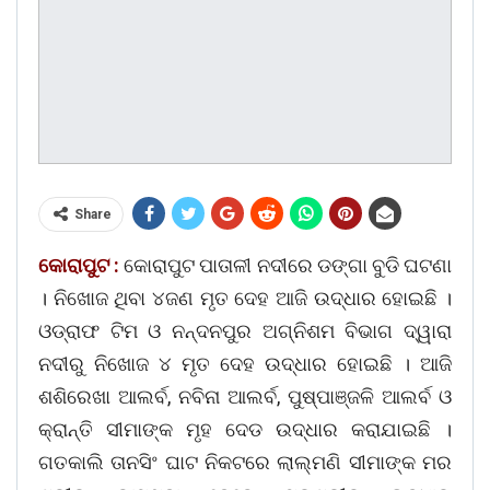
Share
କୋରାପୁଟ :
କୋରାପୁଟ ପାତାଳୀ ନଦୀରେ ଡଙ୍ଗା ବୁଡି ଘଟଣା
। ନିଖୋଜ ଥିବା ୪ଜଣ ମୃତ ଦେହ ଆଜି ଉଦ୍ଧାର ହୋଇଛି ।
ଓଡ୍ରାଫ ଟିମ ଓ ନନ୍ଦନପୁର ଅଗ୍ନିଶମ ବିଭାଗ ଦ୍ୱାରା
ନଦୀରୁ ନିଖୋଜ ୪ ମୃତ ଦେହ ଉଦ୍ଧାର ହୋଇଛି । ଆଜି
ଶଶିରେଖା ଆଲର୍ବ, ନବିନା ଆଲର୍ବ, ପୁଷ୍ପାଞ୍ଜଳି ଆଲର୍ବ ଓ
କ୍ରାନ୍ତି ସୀମାଙ୍କ ମୃହ ଦେଡ ଉଦ୍ଧାର କରାଯାଇଛି ।
ଗତକାଲି ତାନସିଂ ଘାଟ ନିକଟରେ ଲାଲ୍ମଣି ସୀମାଙ୍କ ମର