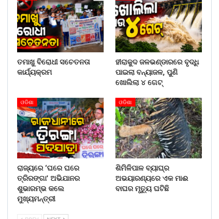
ତମାଖୁ ବିରୋଧୀ ସଚେତନତା
ହୀରାକୁଦ ଜଳଭଣ୍ଡାରରେ ବୃଦ୍ଧି
କାର୍ଯ୍ୟକ୍ରମ
ପାଇଲା ବନ୍ୟାଜଳ, ପୁଣି
ଖୋଲିଲା ୪ ଗେଟ୍
ଓଡିଶା
ଓଡିଶା
ରାଜ୍ୟରେ ‘ଘରେ ଘରେ
ଶିମିଳିପାଳ ବ୍ୟାଘ୍ର
ତ୍ରିରଙ୍ଗା’ ଅଭିଯାନର
ଅଭୟାରଣ୍ୟରେ ଏକ ମାଈ
ଶୁଭାରମ୍ଭ କଲେ
ବାଘର ମୃତ୍ୟୁ ଘଟିଛି
ମୁଖ୍ୟମନ୍ତ୍ରୀ