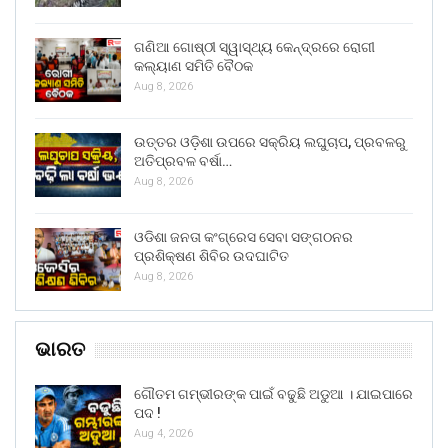
ଗଣିଆ ଗୋଷ୍ଠୀ ସ୍ୱାସ୍ଥ୍ୟ କେନ୍ଦ୍ରରେ ରୋଗୀ
କଲ୍ୟାଣ ସମିତି ବୈଠକ
Aug 8, 2026
ଉତ୍ତର ଓଡ଼ିଶା ଉପରେ ସକ୍ରିୟ ଲଘୁଚାପ, ପ୍ରବଳରୁ
ଅତିପ୍ରବଳ ବର୍ଷା…
Aug 8, 2026
ଓଡିଶା ଜନତା କଂଗ୍ରେସ ସେବା ସଙ୍ଗଠନର
ପ୍ରଶିକ୍ଷଣ ଶିବିର ଉଦଘାଟିତ
Aug 8, 2026
ଭାରତ
ଗୌତମ ଗମ୍ଭୀରଙ୍କ ପାଇଁ ବଢୁଛି ଅଡୁଆ । ଯାଇପାରେ
ପଦ !
Aug 4, 2026