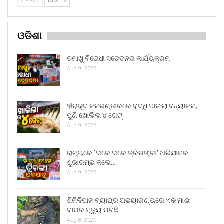
PREV
NEXT
ଓଡିଶା
ତମାଖୁ ବିରୋଧୀ ସଚେତନତା କାର୍ଯ୍ୟକ୍ରମ
Aug 9, 2026
ହୀରାକୁଦ ଜଳଭଣ୍ଡାରରେ ବୃଦ୍ଧି ପାଇଲା ବନ୍ୟାଜଳ,
ପୁଣି ଖୋଲିଲା ୪ ଗେଟ୍
Aug 9, 2026
ରାଜ୍ୟରେ ‘ଘରେ ଘରେ ତ୍ରିରଙ୍ଗା’ ଅଭିଯାନର
ଶୁଭାରମ୍ଭ କଲେ…
Aug 9, 2026
ଶିମିଳିପାଳ ବ୍ୟାଘ୍ର ଅଭୟାରଣ୍ୟରେ ଏକ ମାଈ
ବାଘର ମୃତ୍ୟୁ ଘଟିଛି
Aug 8, 2026