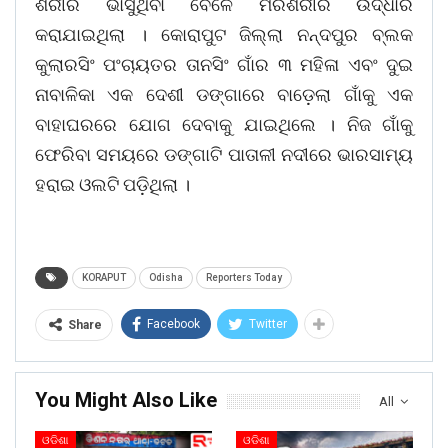
ଶରୀର ଭାସୁଥିବା ବେଳେ ମରଶରୀର ଉଦ୍ଧାର
କରାଯାଇଥିଲା । କୋରାପୁଟ ଜିଲ୍ଲା ନନ୍ଦପୁର ବ୍ଲକ
କୁଲାରସିଂ ପଂଚାୟତର ତାନସିଂ ଗାଁର ୩ ମହିଳା ଏବଂ ଦୁଇ
ନାବାଳିକା ଏକ ଦେଶୀ ଡଙ୍ଗାରେ ବାଡ଼େଲା ଗାଁକୁ ଏକ
ବାହାଘରରେ ଯୋଗ ଦେବାକୁ ଯାଇଥିଲେ । ନିଜ ଗାଁକୁ
ଫେରିବା ସମୟରେ ଡଙ୍ଗାଟି ପାତାଳୀ ନଦୀରେ ଭାରସାମ୍ୟ
ହରାଇ ଓଲଟି ପଡ଼ିଥିଲା ।
KORAPUT
Odisha
Reporters Today
Facebook
Twitter
Share
You Might Also Like
All
ଓଡିଶା
ଓଡିଶା