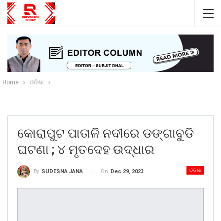
Home
ଓଡିଶା
କୋରାପୁଟ ପାତାଳି ନଦୀରେ ଡଙ୍ଗାବୁଡି
ଘଟଣା ; ୪ ମୃତଦେହ ଉଦ୍ଧାର
ଓଡିଶା
On
Dec 29, 2023
By
SUDESNA JANA