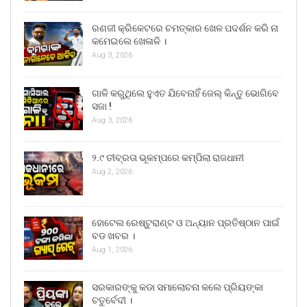
ରଣଜୀ କ୍ରିକେଟରେ ଚମତ୍କାର ଖେଳ ପଦର୍ଶନ କରି ନା
କମେଇଲେ ଖେଳାଳି ।
Aug 3, 2026
ଗାଳି କରୁଥିଲେ ହୁଏତ ଯିବେନାହିଁ ଜେଲ୍ କିନ୍ତୁ ଭୋଗିବେ
ସଜା !
Aug 3, 2026
୨.୯ ତୀବ୍ରତା ଭୂକମ୍ପରେ କମ୍ପିଲା ରାଜଧାନୀ
Aug 2, 2026
ହୋଟେଲ ରେଷ୍ଟୁରାଣ୍ଟ ଓ ଅନ୍ୟାନ ପ୍ରତିଷ୍ଠାନ ପାଇଁ
ବଡ ଖବର ।
Aug 1, 2026
ସରକାରଙ୍କୁ କଡା ସମାଲୋଚନା କଲେ ପ୍ରିୟଙ୍କା
ଚତୁର୍ବେଦୀ ।