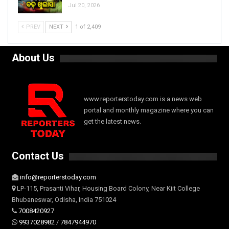
Jul 20, 2026
PREV
NEXT
1 of 2,409
About Us
www.reporterstoday.com is a news web
portal and monthly magazine where you can
get the latest news.
Contact Us
info@reporterstoday.com
LP-115, Prasanti Vihar, Housing Board Colony, Near Kiit College
Bhubaneswar, Odisha, India 751024
7008420927
9937028982
/
7847944970