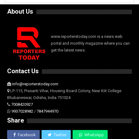
About Us
www.reporterstoday.com is a news web
portal and monthly magazine where you can
get the latest news.
Contact Us
info@reporterstoday.com
LP-115, Prasanti Vihar, Housing Board Colony, Near Kiit College
Bhubaneswar, Odisha, India 751024
7008420927
9937028982
/
7847944970
Share
Facebook
Twitter
WhatsApp