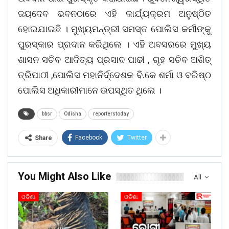
ଜୟଦେବ ଭବନଠାରେ ଏହି କାର୍ଯ୍ୟକ୍ରମ ଅନୁଷ୍ଠିତ
ହୋଇଯାଇଛି । ମୁଖ୍ୟମନ୍ତ୍ରୀ ସମସ୍ତ ପୋଲିସ କର୍ମୀଙ୍କୁ
ପୁରସ୍କାର ପ୍ରଦାନ କରିଥିଲେ । ଏହି ଅବସରରେ ମୁଖ୍ୟ
ଶାସନ ସଚିବ ଆଦିତ୍ୟ ପ୍ରସାଦ ପାଢୀ , ଗୃହ ସଚିବ ଅଶିତ୍
ତ୍ରିପାଠୀ ,ପୋଲିସ ମହାନିର୍ଦ୍ଦେଶକ ବି.କେ ଶର୍ମା ଓ ବରିଷ୍ଠ
ପୋଲିସ ଅଧିକାରୀମାନେ ଉପସ୍ଥିତ ଥିଲେ ।
bbsr
Odisha
reporterstoday
Facebook
Twitter
Share
You Might Also Like
All
ଓଡିଶା
ଓଡିଶା