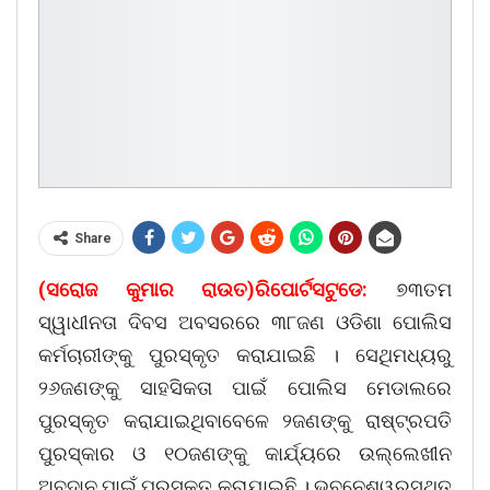
Share
(ସରୋଜ କୁମାର ରାଉତ)ରିପୋର୍ଟସଟୁଡେ:
୭୩ତମ
ସ୍ୱାଧୀନତା ଦିବସ ଅବସରରେ ୩୮ଜଣ ଓଡିଶା ପୋଲିସ
କର୍ମଚାରୀଙ୍କୁ ପୁରସ୍କୃତ କରାଯାଇଛି । ସେଥିମଧ୍ୟରୁ
୨୬ଜଣଙ୍କୁ ସାହସିକତା ପାଇଁ ପୋଲିସ ମେଡାଲରେ
ପୁରସ୍କୃତ କରାଯାଇଥିବାବେଳେ ୨ଜଣଙ୍କୁ ରାଷ୍ଟ୍ରପତି
ପୁରସ୍କାର ଓ ୧୦ଜଣଙ୍କୁ କାର୍ଯ୍ୟରେ ଉଲ୍ଲେଖୀନ
ଅବଦାନ ପାଇଁ ପୁରସ୍କୃତ କରାଯାଇଛି । ଭୁବନେଶ୍ୱରସ୍ଥିତ