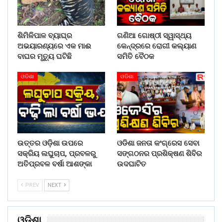
ଶିମିଳିପାଳ ବ୍ୟାଘ୍ର
ଗଣିଆ ଗୋଷ୍ଠୀ ସ୍ୱାସ୍ଥ୍ୟ
ଅଭୟାରଣ୍ୟରେ ଏକ ମାଈ
କେନ୍ଦ୍ରରେ ରୋଗୀ କଲ୍ୟାଣ
ବାଘର ମୃତ୍ୟୁ ଘଟିଛି
ସମିତି ବୈଠକ
ଓଡିଶା
ଓଡିଶା
ଉତ୍ତର ଓଡ଼ିଶା ଉପରେ
ଓଡିଶା ଜନତା କଂଗ୍ରେସ ସେବା
ସକ୍ରିୟ ଲଘୁଚାପ, ପ୍ରବଳରୁ
ସଙ୍ଗଠନର ପ୍ରଶିକ୍ଷଣ ଶିବିର
ଅତିପ୍ରବଳ ବର୍ଷା ଆଶଙ୍କା
ଉଦଘାଟିତ
PREV
NEXT
ଓଡିଶା