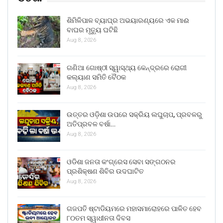
ଶିମିଳିପାଳ ବ୍ୟାଘ୍ର ଅଭୟାରଣ୍ୟରେ ଏକ ମାଈ
ବାଘର ମୃତ୍ୟୁ ଘଟିଛି
Aug 8, 2026
ଗଣିଆ ଗୋଷ୍ଠୀ ସ୍ୱାସ୍ଥ୍ୟ କେନ୍ଦ୍ରରେ ରୋଗୀ
କଲ୍ୟାଣ ସମିତି ବୈଠକ
Aug 8, 2026
ଉତ୍ତର ଓଡ଼ିଶା ଉପରେ ସକ୍ରିୟ ଲଘୁଚାପ, ପ୍ରବଳରୁ
ଅତିପ୍ରବଳ ବର୍ଷା…
Aug 8, 2026
ଓଡିଶା ଜନତା କଂଗ୍ରେସ ସେବା ସଙ୍ଗଠନର
ପ୍ରଶିକ୍ଷଣ ଶିବିର ଉଦଘାଟିତ
Aug 8, 2026
ଗଜପତି ଷ୍ଟାଡିୟମରେ ମହାସମାରୋହରେ ପାଳିତ ହେବ
୮୦ତମ ସ୍ୱାଧୀନତା ଦିବସ