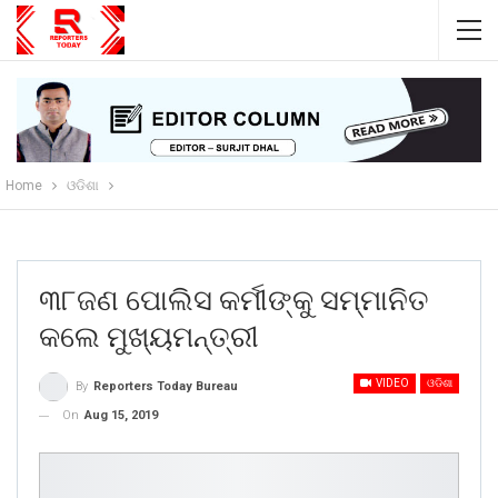
Home
ଓଡିଶା
୩୮ଜଣ ପୋଲିସ କର୍ମୀଙ୍କୁ ସମ୍ମାନିତ
କଲେ ମୁଖ୍ୟମନ୍ତ୍ରୀ
VIDEO
ଓଡିଶା
By
Reporters Today Bureau
On
Aug 15, 2019