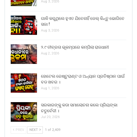
Aug 3, 2026
ଗାଳି କରୁଥିଲେ ହୁଏତ ଯିବେନାହିଁ ଜେଲ୍ କିନ୍ତୁ ଭୋଗିବେ
ସଜା !
Aug 3, 2026
୨.୯ ତୀବ୍ରତା ଭୂକମ୍ପରେ କମ୍ପିଲା ରାଜଧାନୀ
Aug 2, 2026
ହୋଟେଲ ରେଷ୍ଟୁରାଣ୍ଟ ଓ ଅନ୍ୟାନ ପ୍ରତିଷ୍ଠାନ ପାଇଁ
ବଡ ଖବର ।
Aug 1, 2026
ସରକାରଙ୍କୁ କଡା ସମାଲୋଚନା କଲେ ପ୍ରିୟଙ୍କା
ଚତୁର୍ବେଦୀ ।
Jul 20, 2026
PREV
NEXT
1 of 2,409