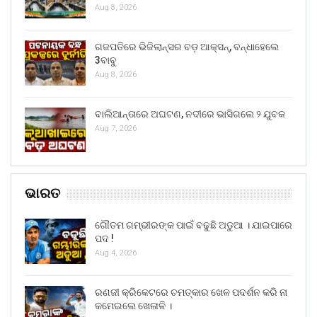
Aug 8, 2026
ଗଜପତିରେ ଭିଜିଲାନ୍ସର ବଡ଼ ଆକ୍ସନ୍, ବନ୍ଧାହେଲେ
3ବାବୁ
Aug 8, 2026
ବାଲିଆନ୍ତାରେ ଅଘଟଣ, ନଦୀରେ ଭାସିଗଲେ ୨ ଯୁବକ
Aug 7, 2026
ଭାରତ
ଗୌତମ ଗମ୍ଭୀରଙ୍କ ପାଇଁ ବଢୁଛି ଅଡୁଆ । ଯାଇପାରେ
ପଦ !
Aug 4, 2026
ରଣଜୀ କ୍ରିକେଟରେ ଚମତ୍କାର ଖେଳ ପଦର୍ଶନ କରି ନା
କମେଇଲେ ଖେଳାଳି ।