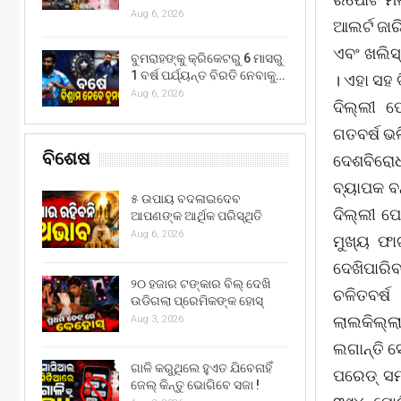
Aug 6, 2026
ଆଲର୍ଟ ଜାର
ଏବଂ ଖଲିସ
ବୁମରାହଙ୍କୁ କ୍ରିକେଟରୁ 6 ମାସରୁ
1 ବର୍ଷ ପର୍ଯ୍ୟନ୍ତ ବିରତି ନେବାକୁ…
। ଏହା ସହ 
Aug 6, 2026
ଦିଲ୍ଲୀ ପ
ଗତବର୍ଷ ଭଳ
ବିଶେଷ
ଦେଶବିରୋଧ
ବ୍ୟାପକ ବନ
୫ ଉପାୟ ବଦଳାଇଦେବ
ଦିଲ୍ଲୀ ପ
ଆପଣଙ୍କ ଆର୍ଥିକ ପରିସ୍ଥିତି
Aug 6, 2026
ମୁଖ୍ୟ ଫା
ଦେଖିପାରିବ 
୨୦ ହଜାର ଟଙ୍କାର ବିଲ୍ ଦେଖି
ଚଳିତବର୍
ଉଡିଗଲା ପ୍ରେମିକଙ୍କ ହୋସ୍
ଲାଲକିଲ୍ଲ
Aug 3, 2026
ଲଗାନ୍ତି 
ଗାଳି କରୁଥିଲେ ହୁଏତ ଯିବେନାହିଁ
ପରେଡ୍ ସ
ଜେଲ୍ କିନ୍ତୁ ଭୋଗିବେ ସଜା !