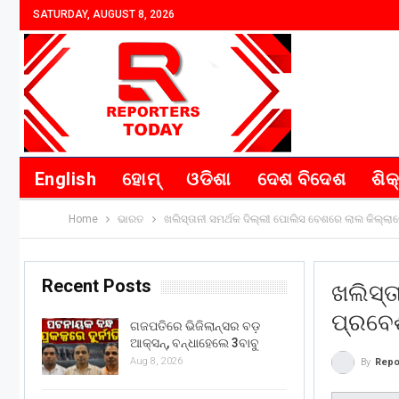
SATURDAY, AUGUST 8, 2026
English
ହୋମ୍
ଓଡିଶା
ଦେଶ ବିଦେଶ
ଶିକ
Home
ଭାରତ
ଖଲିସ୍ତାନୀ ସମର୍ଥକ ଦିଲ୍ଲୀ ପୋଲିସ ବେଶରେ ଲାଲ କିଲ୍ଲା
Recent Posts
ଖଲିସ୍ତ
ପ୍ରବେଶ
ଗଜପତିରେ ଭିଜିଲାନ୍ସର ବଡ଼
ଆକ୍ସନ୍, ବନ୍ଧାହେଲେ 3ବାବୁ
Aug 8, 2026
By
Repo