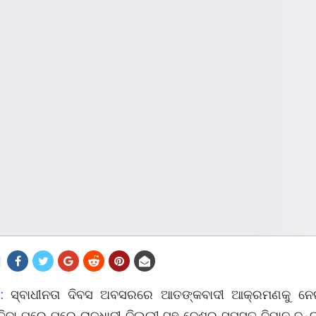
ୀ:
ସ୍ବାଧୀନତା ଦିବସ ଅବସରରେ ଆତଙ୍କବାଦୀ ଆକ୍ରମଣକୁ ନେଇ
ମିଳିବା ପରେ ପରେ ରାଜଧାନୀ ଦିଲ୍ଲୀ ସହ ଦେଶର ସମସ୍ତ ବିମାନ ବନ