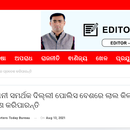
୍ଷା
ଅପରାଧ
ରାଜନୀତି
ଵାଣିଜ୍ୟ
ଖେଳ
ପ୍ରଯୁ
ରେ ପ୍ରବେଶ କରିପାରନ୍ତି
ାନୀ ସମର୍ଥକ ଦିଲ୍ଲୀ ପୋଲିସ ବେଶରେ ଲାଲ କି
 କରିପାରନ୍ତି
On
Aug 13, 2021
rters Today Bureau