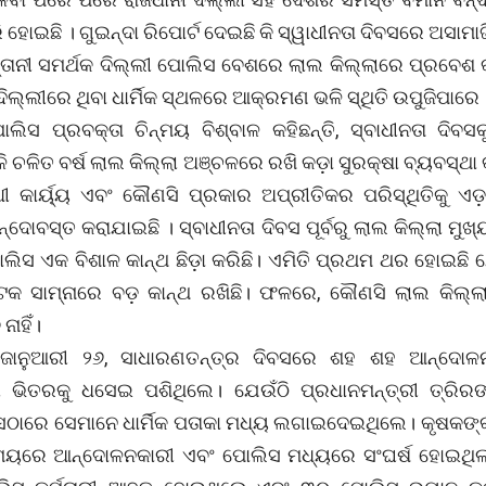
ି ହୋଇଛି । ଗୁଇନ୍ଦା ରିପୋର୍ଟ ଦେଇଛି କି ସ୍ୱାଧୀନତା ଦିବସରେ ଅସାମାଜ
୍ତାନୀ ସମର୍ଥକ ଦିଲ୍ଲୀ ପୋଲିସ ବେଶରେ ଲାଲ କିଲ୍ଲାରେ ପ୍ରବେଶ କ
ଦିଲ୍ଲୀରେ ଥିବା ଧାର୍ମିକ ସ୍ଥଳରେ ଆକ୍ରମଣ ଭଳି ସ୍ଥିତି ଉପୁଜିପାରେ 
ୋଲିସ ପ୍ରବକ୍ତା ଚିନ୍ମୟ ବିଶ୍ବାଳ କହିଛନ୍ତି, ସ୍ବାଧୀନତା ଦିବ
ି ଚଳିତ ବର୍ଷ ଲାଲ କିଲ୍ଲା ଅଞ୍ଚଳରେ ରଖି କଡ଼ା ସୁରକ୍ଷା ବ୍ୟବସ୍ଥା
ୀ କାର୍ୟ୍ୟ ଏବଂ କୌଣସି ପ୍ରକାର ଅପ୍ରୀତିକର ପରିସ୍ଥିତିକୁ ଏଡ଼
୍ଦୋବସ୍ତ କରାଯାଇଛି । ସ୍ବାଧୀନତା ଦିବସ ପୂର୍ବରୁ ଲାଲ କିଲ୍ଲା ମୁଖ
ୋଲିସ ଏକ ବିଶାଳ କାନ୍ଥ ଛିଡ଼ା କରିଛି। ଏମିତି ପ୍ରଥମ ଥର ହୋଇଛି 
ଟକ ସାମ୍ନାରେ ବଡ଼ କାନ୍ଥ ରଖିଛି। ଫଳରେ, କୌଣସି ଲାଲ କିଲ୍ଲ
ନାହିଁ।
ଷ ଜାନୁଆରୀ ୨୬, ସାଧାରଣତନ୍ତ୍ର ଦିବସରେ ଶହ ଶହ ଆନ୍ଦୋଳ
ା ଭିତରକୁ ଧସେଇ ପଶିଥିଲେ। ଯେଉଁଠି ପ୍ରଧାନମନ୍ତ୍ରୀ ତ୍ରିରଙ
ସେଠାରେ ସେମାନେ ଧାର୍ମିକ ପତାକା ମଧ୍ୟ ଲଗାଇଦେଇଥିଲେ। କୃଷକଙ୍କ
ମୟରେ ଆନ୍ଦୋଳନକାରୀ ଏବଂ ପୋଲିସ ମଧ୍ୟରେ ସଂଘର୍ଷ ହୋଇଥିଲା