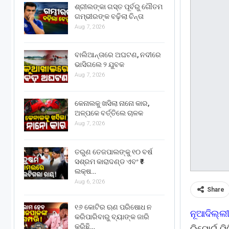
ଶ୍ରୀଲଙ୍କା ଗସ୍ତ ପୂର୍ବରୁ ଗୌତମ
ଗମ୍ଭୀରଙ୍କ ବଢ଼ିଲା ଚିନ୍ତା
Aug 7, 2026
ବାଲିଆନ୍ତାରେ ଅଘଟଣ, ନଦୀରେ
ଭାସିଗଲେ ୨ ଯୁବକ
Aug 7, 2026
କେନାଲକୁ ଖସିଲା ନାନୋ କାର,
ଅଳ୍ପକେ ବର୍ତ୍ତିଲେ ଚାଳକ
Aug 7, 2026
ତରୁଣ ତେଜପାଲଙ୍କୁ ୧୦ ବର୍ଷ
ସଶ୍ରମ କାରାଦଣ୍ଡ ଏବଂ ₹୫
ଲକ୍ଷ…
Aug 6, 2026
Share
୧୬ କୋଟିର ଋଣ ପରିଷୋଧ ନ
ନୂଆଦିଲ୍ଲ
କରିପାରିବାରୁ ବ୍ୟାଙ୍କ ଜାରି
କରିଛି…
ରିପୋର୍ଟ 