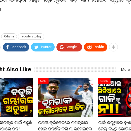
ିସ କର୍ମଚାରୀ ଆହତ ହୋଇଥିଲେ ଏବଂ ୩୦ ପୋଲିସ ଭ୍ୟାନ କ୍ଷ
।
Odisha
reporterstoday
Facebook
Twitter
Google+
ReddIt
ht Also Like
More 
ଖେଳ
ଭାରତ
ରଙ୍କ ପାଇଁ ବଢୁଛି
ରଣଜୀ କ୍ରିକେଟରେ ଚମତ୍କାର
ଗାଳି କରୁଥିଲେ ହୁଏତ
ଇପାରେ ପଦ !
ଖେଳ ପଦର୍ଶନ କରି ନା କମେଇଲେ
ଜେଲ୍ କିନ୍ତୁ ଭୋଗିବ