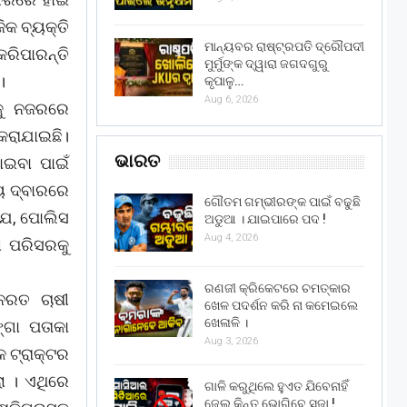
ିକ ବ୍ୟକ୍ତି
ମାନ୍ୟବର ରାଷ୍ଟ୍ରପତି ଦ୍ରୌପଦୀ
ରିପାରନ୍ତି
ମୁର୍ମୁଙ୍କ ଦ୍ୱାରା ଜଗଦଗୁରୁ
।
କୃପାଳୁ…
Aug 6, 2026
ସକୁ ନଜରରେ
 କରାଯାଇଛି।
ଭାରତ
ାଇବା ପାଇଁ
୍ୟ ଦ୍ବାରରେ
ଗୌତମ ଗମ୍ଭୀରଙ୍କ ପାଇଁ ବଢୁଛି
ଯେ, ପୋଲିସ
ଅଡୁଆ । ଯାଇପାରେ ପଦ !
Aug 4, 2026
ା ପରିସରକୁ
ରଣଜୀ କ୍ରିକେଟରେ ଚମତ୍କାର
ନରତ ଚାଷୀ
ଖେଳ ପଦର୍ଶନ କରି ନା କମେଇଲେ
ଖେଳାଳି ।
୍ଗା ପତାକା
Aug 3, 2026
 ଟ୍ରାକ୍ଟର
 । ଏଥିରେ
ଗାଳି କରୁଥିଲେ ହୁଏତ ଯିବେନାହିଁ
ଜେଲ୍ କିନ୍ତୁ ଭୋଗିବେ ସଜା !