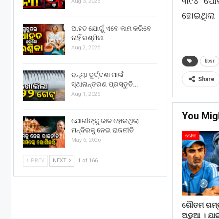
୩୯୪ ପୋଲ
Aug 3, 2026
ହୋଇଥିଲା 
ଆହତ ଯୋଗୁଁ ଏବେ କାମ କରିବେ
ନାହିଁ ରଶ୍ମିକା
Aug 2, 2026
bbsr
ବନ୍ୟା ଦୁର୍ଦ୍ଦଶା ପାଇଁ
Share
ସ୍ଥାନାନ୍ତରଣ ପ୍ରସ୍ତୁତି…
Aug 1, 2026
You Mig
ଯୋଗୀଙ୍କୁ କାଳ ହୋଇଥିଲା
ମନ୍ଦିରକୁ ନେଇ ରାଜନୀତି
ଖେଳ
May 6, 2026
PREV
NEXT
1 of 166
ଗୌତମ ଗମ୍ଭୀ
ଅଡୁଆ । ଯା