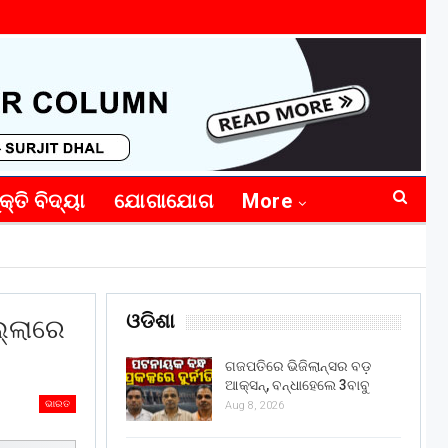
କ୍ତି ବିଦ୍ୟା
ଯୋଗାଯୋଗ
More
ଓଡିଶା
ଲ୍ଲାରେ
ଗଜପତିରେ ଭିଜିଲାନ୍ସର ବଡ଼
ଆକ୍ସନ୍, ବନ୍ଧାହେଲେ 3ବାବୁ
ଭାରତ
Aug 8, 2026