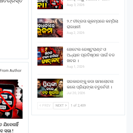
ତିଗ୍ରସ୍ତ
Aug 3, 2026
୨.୯ ତୀବ୍ରତା ଭୂକମ୍ପରେ କମ୍ପିଲା
ରାଜଧାନୀ
Aug 2, 2026
ହୋଟେଲ ରେଷ୍ଟୁରାଣ୍ଟ ଓ
ଅନ୍ୟାନ ପ୍ରତିଷ୍ଠାନ ପାଇଁ ବଡ
ଖବର ।
Aug 1, 2026
From Author
ସରକାରଙ୍କୁ କଡା ସମାଲୋଚନା
କଲେ ପ୍ରିୟଙ୍କା ଚତୁର୍ବେଦୀ ।
Jul 20, 2026
PREV
NEXT
1 of 2,409
 ଯିବେନାହିଁ
େ ସଜା !