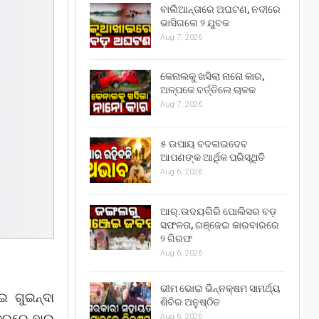
ବାଲିଆନ୍ତାରେ ଅଘଟଣ, ନଦୀରେ
ଭାସିଗଲେ ୨ ଯୁବକ
Aug 7, 2026
କେନାଲକୁ ଖସିଲା ନାନୋ କାର,
ଅଳ୍ପକେ ବର୍ତ୍ତିଲେ ଚାଳକ
Aug 7, 2026
୫ ଉପାୟ ବଦଳାଇଦେବ
ଆପଣଙ୍କ ଆର୍ଥିକ ପରିସ୍ଥିତି
Aug 6, 2026
ଆର୍.ଉଦୟଗିରି ପୋଲିସର ବଡ଼
ସଫଳତା, ଗଞ୍ଜେଇ କାରବାରରେ
୨ ଗିରଫ
Aug 6, 2026
ଭୀମ ଭୋଇ ଭିନ୍ନକ୍ଷମ ସାମର୍ଥ୍ୟ
 ଗୁଇନ୍ଦା
ଶିବିର ଅନୁଷ୍ଠିତ
୍ଦରରେ ହାଇ
Aug 6, 2026