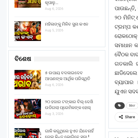
କୃପାଳୁ…
ପାଉଛନ୍ତି,
Aug 6, 2026
୨୦ ମିନିଟ
ମହିଳାଙ୍କୁ ମିଳିବ ସୁନା କଏନ
ଟ୍ରମ୍ପ କ
Aug 5, 2026
ରୋକଠୋକ୍ 
ସମାଧାନ କ
ବୈଠକ ବାବ
ବିଶେଷ
ଗତକାଲି ଜ
ଛାଡିଦେଲେ
୫ ଉପାୟ ବଦଳାଇଦେବ
ଆପଣଙ୍କ ଆର୍ଥିକ ପରିସ୍ଥିତି
ବ୍ୟାପାର 
Aug 6, 2026
ୟୁଏନ ସଦସ୍
୨୦ ହଜାର ଟଙ୍କାର ବିଲ୍ ଦେଖି
bbsr
ଉଡିଗଲା ପ୍ରେମିକଙ୍କ ହୋସ୍
Aug 3, 2026
Share
ଗାଳି କରୁଥିଲେ ହୁଏତ ଯିବେନାହିଁ
ଜେଲ୍ କିନ୍ତୁ ଭୋଗିବେ ସଜା !