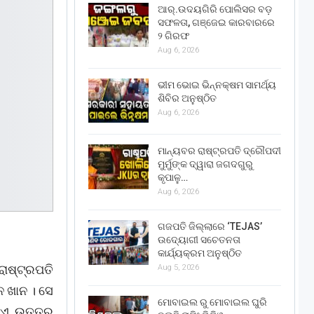
ଆର୍.ଉଦୟଗିରି ପୋଲିସର ବଡ଼
ସଫଳତା, ଗଞ୍ଜେଇ କାରବାରରେ
୨ ଗିରଫ
Aug 6, 2026
ଭୀମ ଭୋଇ ଭିନ୍ନକ୍ଷମ ସାମର୍ଥ୍ୟ
ଶିବିର ଅନୁଷ୍ଠିତ
Aug 6, 2026
ମାନ୍ୟବର ରାଷ୍ଟ୍ରପତି ଦ୍ରୌପଦୀ
ମୁର୍ମୁଙ୍କ ଦ୍ୱାରା ଜଗଦଗୁରୁ
କୃପାଳୁ…
Aug 6, 2026
ଗଜପତି ଜିଲ୍ଲାରେ ‘TEJAS’
ଉଦ୍ୟୋଗୀ ସଚେତନତା
କାର୍ଯ୍ୟକ୍ରମ ଅନୁଷ୍ଠିତ
ଷ୍ଟ୍ରପତି
Aug 5, 2026
ନ ଖାନ । ସେ
ମୋବାଇଲ ରୁ ମୋବାଇଲ ଘୁରି
ଟିଏ ଉତ୍ତର