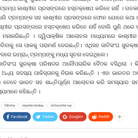
 ଟ୍ରମ୍ପ କାଶ୍ମୀର ପ୍ରସଙ୍ଗରେ ହସ୍ତକ୍ଷେପ କରିବେ ନାହିଁ । ଗତକ
୍ ଧରି ଟ୍ରମ୍ପଙ୍କ ସହ କାଶ୍ମୀର ପ୍ରସଙ୍ଗରେ ଫୋନ ଯୋଗେ କଥା 
ଶ୍ମୀର ପ୍ରସଙ୍ଗରେ ହସ୍ତକ୍ଷେପ କରିବେ ନାହିଁ ବୋଲି ପୁଣି ଥରେ 
ମନାକରିଛନ୍ତି । ଦ୍ୱିପାକ୍ଷିକ ଆଲୋଚନା ମାଧ୍ୟମରେ କାଶ୍ମୀ
ରିବାକୁ ସେ ପାକକୁ ପରାମର୍ଶ ଦେଇଛନ୍ତି। ଏଥିସହ ଜାତିସଂଘ ସୁରକ୍
ଦରେ ଇମ୍ରାନ୍ ଟ୍ରମ୍ପଙ୍କୁ ମଧ୍ୟ ସୂଚନା ଦେଇଥିଲେ।
ାତିସଂଘ ସୁରକ୍ଷା ପରିଷଦର ଅନୌପଚାରିକ ବୈଠକ ବସିଥିଲା । କିନ
 ଅନ୍ୟ ସଦସ୍ୟ ପାକିସ୍ତାନକୁ ନିରାଶ କରିଛନ୍ତି । ଏହା ଭାରତର ଅ
। ତେବେ ଭାରତ ସହ ଶାନ୍ତିପୂର୍ଣ୍ଣ ଆଲୋଚନା କରି ସମସ୍ୟାର ସମ
ୟମାନେ କହିଛନ୍ତି ।
Odisha
reporterstoday
shilasmita ray
Facebook
Twitter
Google+
ReddIt