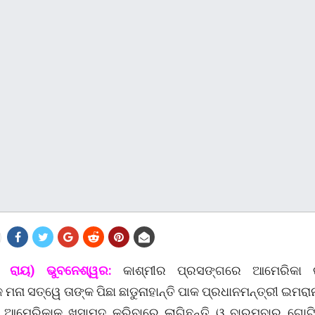
ିତା ରାୟ) ଭୁବନେଶ୍ୱର:
କାଶ୍ମୀର ପ୍ରସଙ୍ଗରେ ଆମେରିକା ରା
 ମନା ସତ୍ୱେ ତାଙ୍କ ପିଛା ଛାଡୁନାହାନ୍ତି ପାକ ପ୍ରଧାନମନ୍ତ୍ରୀ ଇମରା
 ଆମେରିକାକୁ ଖୁସାମଦ କରିବାରେ ଲାଗିଛନ୍ତି ଓ ବାରମ୍ବାର ଗୋ