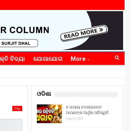
କ୍ତି ବିଦ୍ୟା
ଯୋଗାଯୋଗ
More
ଓଡିଶା
୫ ଉପାୟ ବଦଳାଇଦେବ
ବିଶ୍ୱ
ଆପଣଙ୍କ ଆର୍ଥିକ ପରିସ୍ଥିତି
Aug 6, 2026