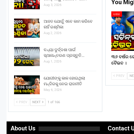
You Mig
Aug 3, 2026
ଖେଳ
ଆହତ ଯୋଗୁଁ ଏବେ କାମ କରିବେ
ନାହିଁ ରଶ୍ମିକା
Aug 2, 2026
ବନ୍ୟା ଦୁର୍ଦ୍ଦଶା ପାଇଁ
ସ୍ଥାନାନ୍ତରଣ ପ୍ରସ୍ତୁତି…
୩୬ ବର୍ଷର ର
Aug 1, 2026
ବୈଭବ ।
PREV
N
ଯୋଗୀଙ୍କୁ କାଳ ହୋଇଥିଲା
ମନ୍ଦିରକୁ ନେଇ ରାଜନୀତି
May 6, 2026
PREV
NEXT
1 of 166
About Us
Contact 