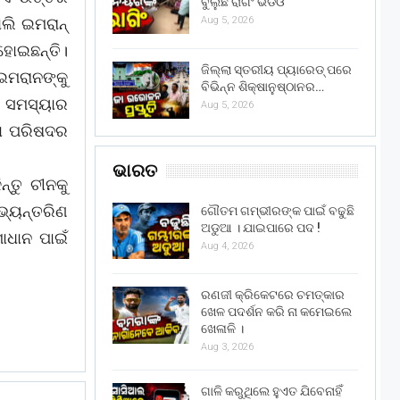
ବୁଲୁଛି ରାଗିଂ ଭିଡିଓ
ାଲି ଇମରାନ୍
Aug 5, 2026
ହୋଇଛନ୍ତି।
ଜିଲ୍ଲା ସ୍ତରୀୟ ପ୍ୟାରେଡ୍ ପରେ
ଇମରାନଙ୍କୁ
ବିଭିନ୍ନ ଶିକ୍ଷାନୁଷ୍ଠାନର…
ର ସମସ୍ୟାର
Aug 5, 2026
ଷା ପରିଷଦର
ଭାରତ
୍ତୁ ଚୀନକୁ
ଭ୍ୟନ୍ତରିଣ
ଗୌତମ ଗମ୍ଭୀରଙ୍କ ପାଇଁ ବଢୁଛି
ଅଡୁଆ । ଯାଇପାରେ ପଦ !
ାଧାନ ପାଇଁ
Aug 4, 2026
ରଣଜୀ କ୍ରିକେଟରେ ଚମତ୍କାର
ଖେଳ ପଦର୍ଶନ କରି ନା କମେଇଲେ
ଖେଳାଳି ।
Aug 3, 2026
ଗାଳି କରୁଥିଲେ ହୁଏତ ଯିବେନାହିଁ