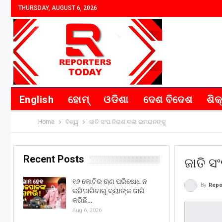
THURSDAY, AUGUST 6, 2026
English
ହୋମ୍
ଓଡିଶା
ଦେଶ ବିଦେଶ
ଶିକ
Home
ବିଶ୍ୱ
ଜାତି ସଂଘ ନିରାଶ କଲା ଇମରାନଙ୍କୁ
Recent Posts
ଜାତି ସ
୧୬ କୋଟିର ଋଣ ପରିଷୋଧ ନ
By
Repo
କରିପାରିବାରୁ ବ୍ୟାଙ୍କ ଜାରି
କରିଛି…
Aug 6, 2026