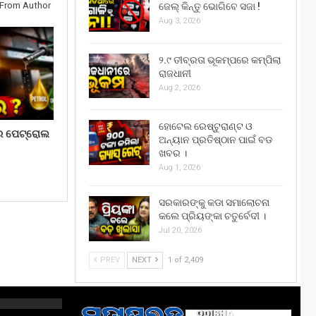
From Author
ଜେଲ୍ କିନ୍ତୁ ଭୋଗିବେ ସଜା !
Aug 3, 2026
୨.୯ ତୀବ୍ରତା ଭୂକମ୍ପରେ କମ୍ପିଲା
ରାଜଧାନୀ
Aug 2, 2026
ହୋଟେଲ ରେଷ୍ଟୁରାଣ୍ଟ ଓ
ରେ ପେଟ୍ରୋଲ
ଅନ୍ୟାନ ପ୍ରତିଷ୍ଠାନ ପାଇଁ ବଡ
ଖବର ।
Aug 1, 2026
ସରକାରଙ୍କୁ କଡା ସମାଲୋଚନା
କଲେ ପ୍ରିୟଙ୍କା ଚତୁର୍ବେଦୀ ।
Jul 20, 2026
PREV
NEXT
1 of 2,409