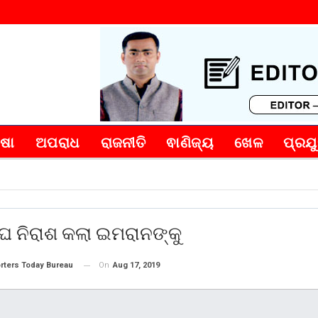
୍ଷା
ଅପରାଧ
ରାଜନୀତି
ଵାଣିଜ୍ୟ
ଖେଳ
ପ୍ରଯୁ
ଂଘ ନିରାଶ କଲା ଇମରାନଙ୍କୁ
On
Aug 17, 2019
rters Today Bureau