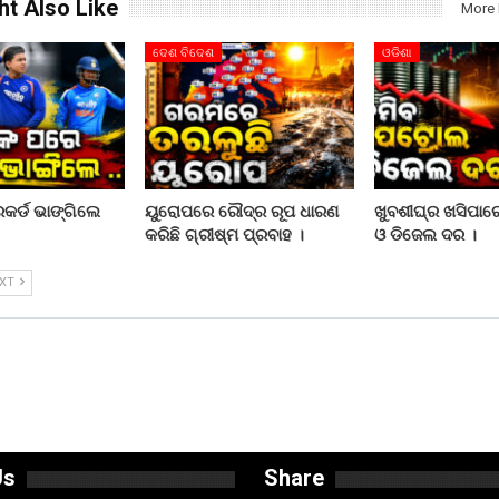
ht Also Like
More 
ଦେଶ ବିଦେଶ
ଓଡିଶା
େକର୍ଡ ଭାଙ୍ଗିଲେ
ୟୁରୋପରେ ରୌଦ୍ର ରୂପ ଧାରଣ
ଖୁବଶୀଘ୍ର ଖସିପା
କରିଛି ଗ୍ରୀଷ୍ମ ପ୍ରବାହ ।
ଓ ଡିଜେଲ ଦର ।
EXT
Us
Share