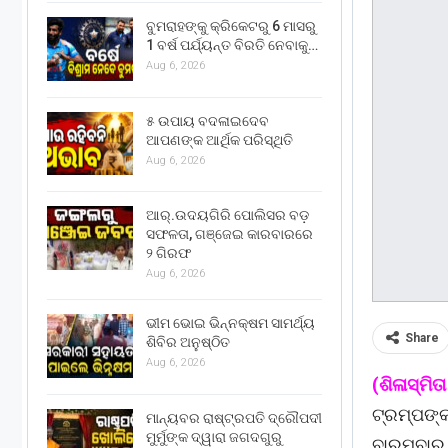
ବୁମରାହଙ୍କୁ କ୍ରିକେଟରୁ 6 ମାସରୁ
1 ବର୍ଷ ପର୍ଯ୍ୟନ୍ତ ବିରତି ନେବାକୁ…
Aug 6, 2026
୫ ଉପାୟ ବଦଳାଇଦେବ
ଆପଣଙ୍କ ଆର୍ଥିକ ପରିସ୍ଥିତି
Aug 6, 2026
ଆର୍.ଉଦୟଗିରି ପୋଲିସର ବଡ଼
ସଫଳତା, ଗଞ୍ଜେଇ କାରବାରରେ
୨ ଗିରଫ
Aug 6, 2026
ଭୀମ ଭୋଇ ଭିନ୍ନକ୍ଷମ ସାମର୍ଥ୍ୟ
Share
ଶିବିର ଅନୁଷ୍ଠିତ
Aug 6, 2026
(ଶିଳାସ୍ମ
ଟ୍ରମ୍ପଙ୍କ
ମାନ୍ୟବର ରାଷ୍ଟ୍ରପତି ଦ୍ରୌପଦୀ
ମୁର୍ମୁଙ୍କ ଦ୍ୱାରା ଜଗଦଗୁରୁ
ବାରମ୍ବାର