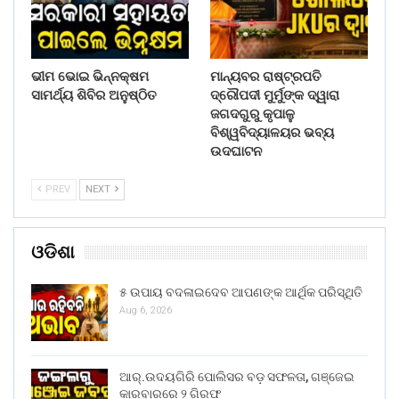
ଭୀମ ଭୋଇ ଭିନ୍ନକ୍ଷମ
ମାନ୍ୟବର ରାଷ୍ଟ୍ରପତି
ସାମର୍ଥ୍ୟ ଶିବିର ଅନୁଷ୍ଠିତ
ଦ୍ରୌପଦୀ ମୁର୍ମୁଙ୍କ ଦ୍ୱାରା
ଜଗଦଗୁରୁ କୃପାଳୁ
ବିଶ୍ୱବିଦ୍ୟାଳୟର ଭବ୍ୟ
ଉଦଘାଟନ
PREV
NEXT
ଓଡିଶା
୫ ଉପାୟ ବଦଳାଇଦେବ ଆପଣଙ୍କ ଆର୍ଥିକ ପରିସ୍ଥିତି
Aug 6, 2026
ଆର୍.ଉଦୟଗିରି ପୋଲିସର ବଡ଼ ସଫଳତା, ଗଞ୍ଜେଇ
କାରବାରରେ ୨ ଗିରଫ