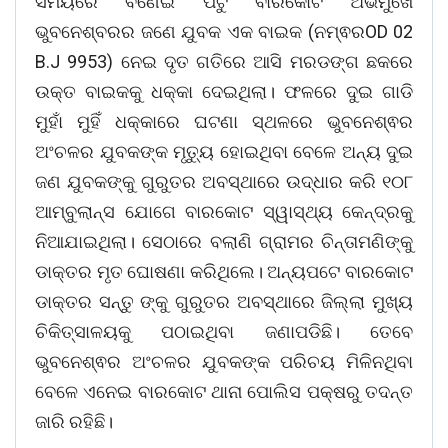
ସମୟରେ ବଣେଇ ପଟୁ ବାରକୋଟ ଅଭିମୁଖେ
ଭୁବନେଶ୍ବରର ଜଣେ ଯୁବକ ଏକ ବାଇକ (ନମ୍ଵରOD 02
B.J 9953) ନେଇ ଦୃତ ଗତିରେ ଆସି ମରଡଙ୍ଗ ଛକରେ
ଉକ୍ତ ବାଇକକୁ ଧକ୍କା ଦେଇଥିଲା। ଫଳରେ ଦୁଇ ଗାଡି
ମୁହାଁ ମୁହିଁ ଧକ୍କାରେ ଘଟଣା ସ୍ଥଳରେ ଭୁବନେଶ୍ଵର
ଅଂଚଳର ଯୁବକଙ୍କ ମୃତ୍ୟୁ ହୋଇଥିବା ବେଳେ ଅନ୍ୟ ଦୁଇ
ଜଣ ଯୁବକଙ୍କୁ ଗୁରୁତର ଅବସ୍ଥାରେ ଉଦ୍ଧାର କରି ୧୦୮
ଆମ୍ବୁଲାନ୍ସ ଯୋଗେ ବାରକୋଟ ସ୍ୱାସ୍ଥ୍ୟ କେନ୍ଦ୍ରକୁ
ନିଆଯାଇଥିଲା। ସେଠାରେ ବଲାଣି ଗ୍ରାମର ଚିନ୍ତାମଣିଙ୍କୁ
ଡାକ୍ତର ମୃତ ଘୋଷଣା କରିଥିଲେ। ଅନ୍ୟପଟେ ବାରକୋଟ
ଡାକ୍ତର ସନ୍ତୁ ଙ୍କୁ ଗୁରୁତର ଅବସ୍ଥାରେ ଜିଲ୍ଲା ମୁଖ୍ୟ
ଚିକିତ୍ସାଳୟକୁ ପଠାଇଥିବା ଜଣାପଡିଛି। ତେବେ
ଭୁବନେଶ୍ଵର ଅଂଚଳର ଯୁବକଙ୍କ ପରିଚୟ ମିଳିନଥିବା
ବେଳେ ଏନେଇ ବାରକୋଟ ଥାନା ପୋଲିସ ପକ୍ଷରୁ ତଦନ୍ତ
ଜାରି ରହିଛି।