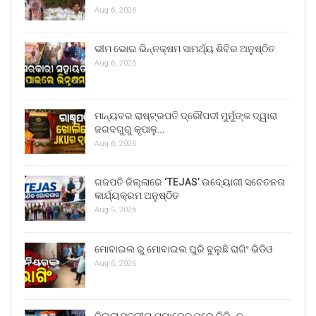
Aug 6, 2026
ଭୀମ ଭୋଇ ଭିନ୍ନକ୍ଷମ ସାମର୍ଥ୍ୟ ଶିବିର ଅନୁଷ୍ଠିତ
Aug 6, 2026
ମାନ୍ୟବର ରାଷ୍ଟ୍ରପତି ଦ୍ରୌପଦୀ ମୁର୍ମୁଙ୍କ ଦ୍ୱାରା
ଜଗଦଗୁରୁ କୃପାଳୁ…
Aug 6, 2026
ଗଜପତି ଜିଲ୍ଲାରେ ‘TEJAS’ ଉଦ୍ୟୋଗୀ ସଚେତନତା
କାର୍ଯ୍ୟକ୍ରମ ଅନୁଷ୍ଠିତ
Aug 5, 2026
ମୋବାଇଲ ରୁ ମୋବାଇଲ ଘୁରି ବୁଲୁଛି ରାଗିଂ ଭିଡିଓ
Aug 5, 2026
ଜିଲ୍ଲା ସ୍ତରୀୟ ପ୍ୟାରେଡ୍ ପରେ ବିଭିନ୍ନ