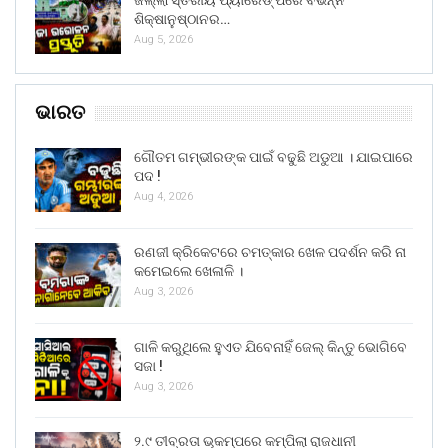
ଶିକ୍ଷାନୁଷ୍ଠାନର…
Aug 5, 2026
ଭାରତ
ଗୌତମ ଗମ୍ଭୀରଙ୍କ ପାଇଁ ବଢୁଛି ଅଡୁଆ । ଯାଇପାରେ
ପଦ !
Aug 4, 2026
ରଣଜୀ କ୍ରିକେଟରେ ଚମତ୍କାର ଖେଳ ପଦର୍ଶନ କରି ନା
କମେଇଲେ ଖେଳାଳି ।
Aug 3, 2026
ଗାଳି କରୁଥିଲେ ହୁଏତ ଯିବେନାହିଁ ଜେଲ୍ କିନ୍ତୁ ଭୋଗିବେ
ସଜା !
Aug 3, 2026
୨.୯ ତୀବ୍ରତା ଭୂକମ୍ପରେ କମ୍ପିଲା ରାଜଧାନୀ