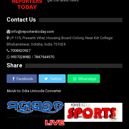
get the latest news.
Contact Us
info@reporterstoday.com
LP-115, Prasanti Vihar, Housing Board Colony, Near Kiit College
Bhubaneswar, Odisha, India 751024
7008420927
9937028982
/
7847944970
Share
Facebook
Twitter
WhatsApp
Akruti to Odia Unicode Converter