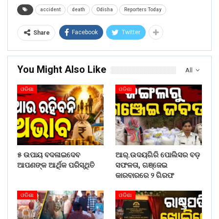
accident
death
Odisha
Reporters Today
Facebook
Twitter
Share
You Might Also Like
All
ଓଡିଶା
ଓଡିଶା
୫ ଉପାୟ ବଦଳାଇଦେବ
ଆର୍.ଉଦୟଗିରି ପୋଲିସର ବଡ଼
ଆପଣଙ୍କ ଆର୍ଥିକ ପରିସ୍ଥିତି
ସଫଳତା, ଗଞ୍ଜେଇ
କାରବାରରେ ୨ ଗିରଫ
ଓଡିଶା
ଓଡିଶା