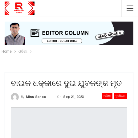
Home
ଓଡିଶା
ବାଇକ ଧକ୍କାରେ ଦୁଇ ଯୁବକଙ୍କ ମୃତ
ଓଡିଶା
ଦୁର୍ଘଟଣା
On
Sep 21, 2023
By
Minu Sahoo