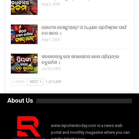
Aug 2, 2026
ହୋଟେଲ ରେଷ୍ଟୁରାଣ୍ଟ ଓ ଅନ୍ୟାନ ପ୍ରତିଷ୍ଠାନ ପାଇଁ
ବଡ ଖବର ।
Aug 1, 2026
ସରକାରଙ୍କୁ କଡା ସମାଲୋଚନା କଲେ ପ୍ରିୟଙ୍କା
ଚତୁର୍ବେଦୀ ।
Jul 20, 2026
PREV
NEXT
1 of 2,409
About Us
www.reporterstoday.com is a news web
portal and monthly magazine where you can