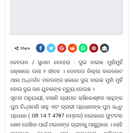
Share
ଦେବଗଡ / ସୁଦାମ ବେହେରା : ଦୁଇ ବାଇକ ମୁହାଁମୁହିଁ
ଧକ୍କାରେ ଗଲା ୨ ଜୀବନ । ଦେବଗଡ ଜିଲ୍ଲା ବାରକୋଟ
ଥାନା ଅନ୍ତର୍ଗତ ମରଡଙ୍ଗ ଛକରେ ଦୁଇ ବାଇକ ମୁହାଁ ମୁହିଁ
ହୋଇ ଦୁଇ ଜଣ ଯୁବକଙ୍କ ମୃତ୍ୟୁ ହୋଇଛ ।
ସୂଚନା ଅନୁଯାୟୀ, ବଲାଣି ଗ୍ରାମର କ୍ଷିରେଶ୍ଵର ସାହୁଙ୍କ
ପୁଅ ଚିନ୍ତାମଣି ସାହୁ ଏବଂ ଦ୍ବାରୀ ପ୍ରଧାନଙ୍କ ପୁଅ ସନ୍ତୁ
ପ୍ରଧାନ ( OR 14 T 4787 ନମ୍ବର) ବାଇକରେ ଫୁଟବଲ
ଖେଳ ଦେଖିବା ପାଇଁ ମରଡଙ୍ଗ ଗ୍ରାମକୁ ଆସୁଥିଲେ । ସେହି