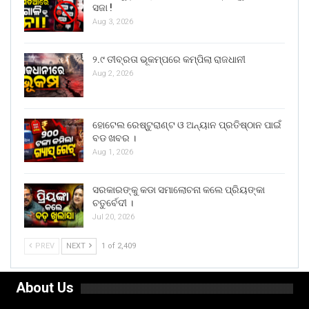
ସଜା !
Aug 3, 2026
୨.୯ ତୀବ୍ରତା ଭୂକମ୍ପରେ କମ୍ପିଲା ରାଜଧାନୀ
Aug 2, 2026
ହୋଟେଲ ରେଷ୍ଟୁରାଣ୍ଟ ଓ ଅନ୍ୟାନ ପ୍ରତିଷ୍ଠାନ ପାଇଁ
ବଡ ଖବର ।
Aug 1, 2026
ସରକାରଙ୍କୁ କଡା ସମାଲୋଚନା କଲେ ପ୍ରିୟଙ୍କା
ଚତୁର୍ବେଦୀ ।
Jul 20, 2026
PREV
NEXT
1 of 2,409
About Us