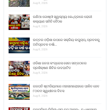
Aug 8, 2026
ଗଣିଆ ଗୋଷ୍ଠୀ ସ୍ୱାସ୍ଥ୍ୟ କେନ୍ଦ୍ରରେ ରୋଗୀ
କଲ୍ୟାଣ ସମିତି ବୈଠକ
Aug 8, 2026
ଉତ୍ତର ଓଡ଼ିଶା ଉପରେ ସକ୍ରିୟ ଲଘୁଚାପ, ପ୍ରବଳରୁ
ଅତିପ୍ରବଳ ବର୍ଷା…
Aug 8, 2026
ଓଡିଶା ଜନତା କଂଗ୍ରେସ ସେବା ସଙ୍ଗଠନର
ପ୍ରଶିକ୍ଷଣ ଶିବିର ଉଦଘାଟିତ
Aug 8, 2026
ଗଜପତି ଷ୍ଟାଡିୟମରେ ମହାସମାରୋହରେ ପାଳିତ ହେବ
୮୦ତମ ସ୍ୱାଧୀନତା ଦିବସ
Aug 8, 2026
ଗଜପତିରେ ଭିଜିଲାନ୍ସର ବଡ଼ ଆକ୍ସନ୍, ବନ୍ଧାହେଲେ