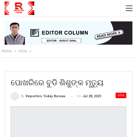
Home
ଓଡିଶା
ପୋଖରିରେ ବୁଡି ଶିଶୁଙ୍କ ମୃତ୍ୟୁ
ଓଡିଶା
On
Jul 28, 2023
By
Reporters Today Bureau