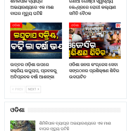
ଶିମିଳିପାଳ ବ୍ୟାଘ୍ର
ଗଣିଆ ଗୋଷ୍ଠୀ ସ୍ୱାସ୍ଥ୍ୟ
ଅଭୟାରଣ୍ୟରେ ଏକ ମାଈ
କେନ୍ଦ୍ରରେ ରୋଗୀ କଲ୍ୟାଣ
ବାଘର ମୃତ୍ୟୁ ଘଟିଛି
ସମିତି ବୈଠକ
ଓଡିଶା
ଓଡିଶା
ଉତ୍ତର ଓଡ଼ିଶା ଉପରେ
ଓଡିଶା ଜନତା କଂଗ୍ରେସ ସେବା
ସକ୍ରିୟ ଲଘୁଚାପ, ପ୍ରବଳରୁ
ସଙ୍ଗଠନର ପ୍ରଶିକ୍ଷଣ ଶିବିର
ଅତିପ୍ରବଳ ବର୍ଷା ଆଶଙ୍କା
ଉଦଘାଟିତ
PREV
NEXT
ଓଡିଶା
ଶିମିଳିପାଳ ବ୍ୟାଘ୍ର ଅଭୟାରଣ୍ୟରେ ଏକ ମାଈ
ବାଘର ମୃତ୍ୟୁ ଘଟିଛି