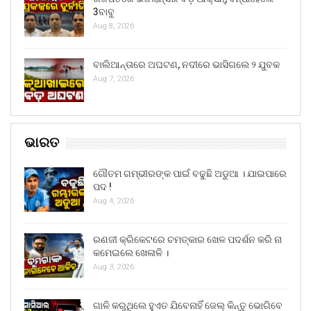
3ବାବୁ
Aug 8, 2026
ବାଲିଆନ୍ତାରେ ଅଘଟଣ, ନଦୀରେ ଭାସିଗଲେ ୨ ଯୁବକ
Aug 7, 2026
ଭାରତ
ଗୌତମ ଗମ୍ଭୀରଙ୍କ ପାଇଁ ବଢୁଛି ଅଡୁଆ । ଯାଇପାରେ
ପଦ !
Aug 4, 2026
ରଣଜୀ କ୍ରିକେଟରେ ଚମତ୍କାର ଖେଳ ପଦର୍ଶନ କରି ନା
କମେଇଲେ ଖେଳାଳି ।
Aug 3, 2026
ଗାଳି କରୁଥିଲେ ହୁଏତ ଯିବେନାହିଁ ଜେଲ୍ କିନ୍ତୁ ଭୋଗିବେ