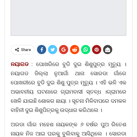
Share
ନୟାଗଡ
: ପୋଖରିରେ ବୁଡି ଦୁଇ ଶିଶୁପୁତ୍ର ମୃତ୍ୟୁ ।
ନୟାଗଡ ଜିଲ୍ଲା ନୁଆଗାଁ ଥାନା ସୋରଡା ଗାଁରେ
ପୋଖରୀରେ ବୁଡି ଦୁଇ ଶିଶୁ ପୁତ୍ର ମୃତ୍ୟୁ । ଏହି ଭଳି ଏକ
ଅଭାବନୀୟ ଘଟଣାରେ ଗ୍ରାମବାସୀ ସ୍ତବ୍ଧ ।ଗ୍ରାମରେ
ଖେଳି ଯାଇଛି ଶୋକର ଛାୟା । ସୂଚନା ମିଳିବାପରେ ଦମକଳ
ବାହିନୀ ଦୁଇ ଶିଶୁପିତ୍ରକୁ ଉଦ୍ଧାର କରିଥଲେ ।
ଅରଡା ଗାଁର ମହେଶ ନାୟକଙ୍କ ୬ ବର୍ଷର ପୁଅ ରିତେଶ
ନାୟକ ନିଜ ଆଇ ଘରକୁ ବୁଲିବାକୁ ଆସିଥିଲେ । ସୋରଡା