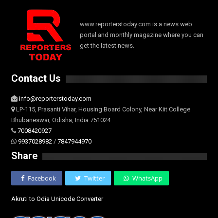
www.reporterstoday.com is a news web
portal and monthly magazine where you can
get the latest news.
Contact Us
info@reporterstoday.com
LP-115, Prasanti Vihar, Housing Board Colony, Near Kiit College
Bhubaneswar, Odisha, India 751024
7008420927
9937028982
/
7847944970
Share
Facebook
Twitter
WhatsApp
Akruti to Odia Unicode Converter