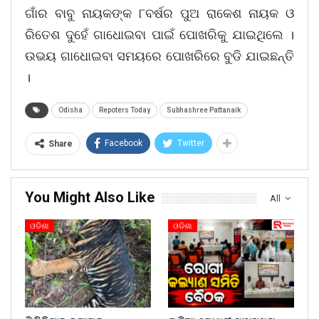
ଗାଁର ବାବୁ ନାୟକଙ୍କ ୮ବର୍ଷର ପୁଅ ରାକେଶ ନାୟକ ଓ
ରିତେଶ ଦୁହେଁ ଗାଧୋଇବା ପାଇଁ ପୋଖରିକୁ ଯାଇଥିଲେ ।
ଉଭୟ ଗାଧୋଇବା ସମୟରେ ପୋଖରିରେ ବୁଡି ଯାଇଛନ୍ତି
।
Odisha
Repoters Today
Subhashree Pattanaik
Facebook
Twitter
Share
You Might Also Like
All
ଓଡିଶା
ଓଡିଶା