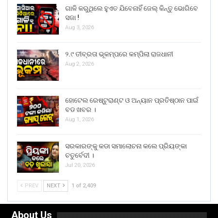
ଗାଳି କରୁଥିଲେ ହୁଏତ ଯିବେନାହିଁ ଜେଲ୍ କିନ୍ତୁ ଭୋଗିବେ
ସଜା !
Aug 3, 2026
୨.୯ ତୀବ୍ରତା ଭୂକମ୍ପରେ କମ୍ପିଲା ରାଜଧାନୀ
Aug 2, 2026
ହୋଟେଲ ରେଷ୍ଟୁରାଣ୍ଟ ଓ ଅନ୍ୟାନ ପ୍ରତିଷ୍ଠାନ ପାଇଁ
ବଡ ଖବର ।
Aug 1, 2026
ସରକାରଙ୍କୁ କଡା ସମାଲୋଚନା କଲେ ପ୍ରିୟଙ୍କା
ଚତୁର୍ବେଦୀ ।
Jul 20, 2026
PREV
NEXT
1 of 2,409
About Us