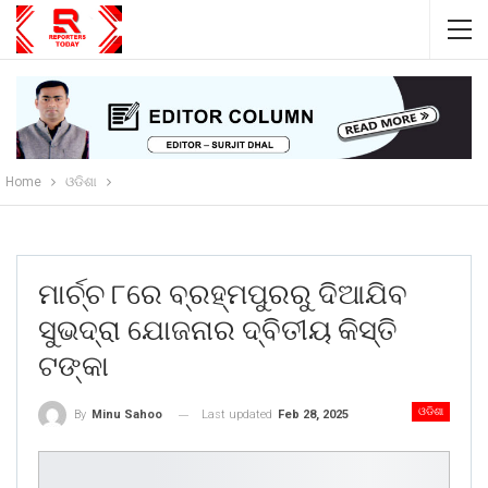
Home
ଓଡିଶା
ମାର୍ଚ୍ଚ ୮ରେ ବ୍ରହ୍ମପୁରରୁ ଦିଆଯିବ
ସୁଭଦ୍ରା ଯୋଜନାର ଦ୍ବିତୀୟ କିସ୍ତି
ଟଙ୍କା
ଓଡିଶା
Last updated
Feb 28, 2025
By
Minu Sahoo