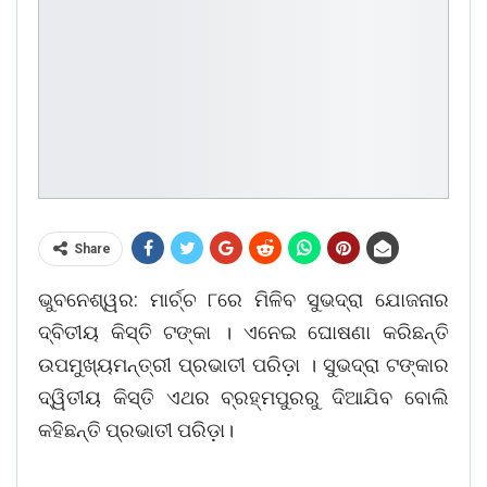
Share
ଭୁବନେଶ୍ୱର: ମାର୍ଚ୍ଚ ୮ରେ ମିଳିବ ସୁଭଦ୍ରା ଯୋଜନାର
ଦ୍ବିତୀୟ କିସ୍ତି ଟଙ୍କା । ଏନେଇ ଘୋଷଣା କରିଛନ୍ତି
ଉପମୁଖ୍ୟମନ୍ତ୍ରୀ ପ୍ରଭାତୀ ପରିଡ଼ା । ସୁଭଦ୍ରା ଟଙ୍କାର
ଦ୍ୱିତୀୟ କିସ୍ତି ଏଥର ବ୍ରହ୍ମପୁରରୁ ଦିଆଯିବ ବୋଲି
କହିଛନ୍ତି ପ୍ରଭାତୀ ପରିଡ଼ା।