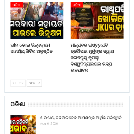
ଓଡିଶା
ଓଡିଶା
ଭୀମ ଭୋଇ ଭିନ୍ନକ୍ଷମ
ମାନ୍ୟବର ରାଷ୍ଟ୍ରପତି
ସାମର୍ଥ୍ୟ ଶିବିର ଅନୁଷ୍ଠିତ
ଦ୍ରୌପଦୀ ମୁର୍ମୁଙ୍କ ଦ୍ୱାରା
ଜଗଦଗୁରୁ କୃପାଳୁ
ବିଶ୍ୱବିଦ୍ୟାଳୟର ଭବ୍ୟ
ଉଦଘାଟନ
PREV
NEXT
ଓଡିଶା
୫ ଉପାୟ ବଦଳାଇଦେବ ଆପଣଙ୍କ ଆର୍ଥିକ ପରିସ୍ଥିତି
Aug 6, 2026