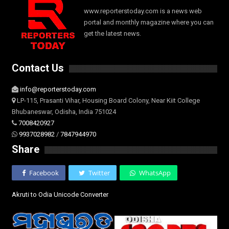
www.reporterstoday.com is a news web
portal and monthly magazine where you can
get the latest news.
Contact Us
info@reporterstoday.com
LP-115, Prasanti Vihar, Housing Board Colony, Near Kiit College
Bhubaneswar, Odisha, India 751024
7008420927
9937028982
/
7847944970
Share
Facebook
Twitter
WhatsApp
Akruti to Odia Unicode Converter