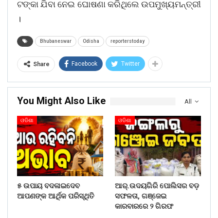
ଟଙ୍କା ଯିବା ନେଇ ଘୋଷଣା କରିଥିଲେ ଉପମୁଖ୍ୟମନ୍ତ୍ରୀ
।
Bhubaneswar
Odisha
reporterstoday
Facebook
Twitter
Share
You Might Also Like
All
ଓଡିଶା
ଓଡିଶା
୫ ଉପାୟ ବଦଳାଇଦେବ
ଆର୍.ଉଦୟଗିରି ପୋଲିସର ବଡ଼
ଆପଣଙ୍କ ଆର୍ଥିକ ପରିସ୍ଥିତି
ସଫଳତା, ଗଞ୍ଜେଇ
କାରବାରରେ ୨ ଗିରଫ