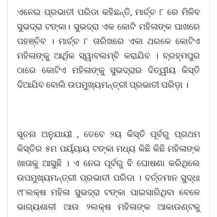
ଏନେଇ ପ୍ରଭାତୀ ପରିଡା କହିଛନ୍ତି, ମାର୍ଚ୍ଚ ୮ ରେ ମିଳିବ
ସୁଭଦ୍ରା ଟଙ୍କା। ସୁଭଦ୍ରା ଏକ କୋଟି ମହିଳାଙ୍କ ପାଖରେ
ପହଞ୍ଚିବ । ମାର୍ଚ୍ଚ ୮ ତାରିଖରେ ଏକା ଥରକେ କୋଟିଏ
ମହିଳାଙ୍କୁ ଆର୍ଥିକ ସ୍ୱାବଲମ୍ବି କରାଯିବ । ବ୍ରହ୍ମପୁର
ଠାରେ କୋଟିଏ ମହିଳାଙ୍କୁ ସୁଭଦ୍ରାର ଦିତ୍ୱୀୟ କିସ୍ତି
ଦିଆଯିବ ବୋଲି ଉପମୁଖ୍ୟମନ୍ତ୍ରୀ ପ୍ରଭାତୀ ପରିଡ଼ା ।
ସୂଚନା ଅନୁଯାୟୀ , ତେବେ ୨ୟ କିସ୍ତି ପୂର୍ବରୁ ପ୍ରଥମ
କିସ୍ତିର ୫ମ ପର୍ୟ୍ୟାୟ ଟଙ୍କା ମଧ୍ୟ କିଛି କିଛି ମହିଳାଙ୍କ
ଖାତାକୁ ଆସୁଛି । ଏ ନେଇ ପୂର୍ବରୁ ବି ଘୋଷଣା କରିଥିଲେ
ଉପମୁଖ୍ୟମନ୍ତ୍ରୀ ପ୍ରଭାତୀ ପରିଡା । ବର୍ତ୍ତମାନ ସୁଦ୍ଧା
୯୮ଲକ୍ଷ ମହିଳା ସୁଭଦ୍ରା ଟଙ୍କା ପାଇସାରିଥିବା ବେଳେ
ଭାଗ୍ୟଶାଳୀ ଆଉ ୨ଲକ୍ଷ ମହିଳାଙ୍କ ଆକାଉଣ୍ଟକୁ