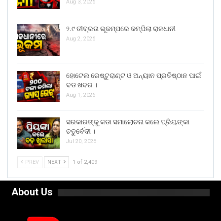
Aug 3, 2026
୨.୯ ତୀବ୍ରତା ଭୂକମ୍ପରେ କମ୍ପିଲା ରାଜଧାନୀ
Aug 2, 2026
ହୋଟେଲ ରେଷ୍ଟୁରାଣ୍ଟ ଓ ଅନ୍ୟାନ ପ୍ରତିଷ୍ଠାନ ପାଇଁ
ବଡ ଖବର ।
Aug 1, 2026
ସରକାରଙ୍କୁ କଡା ସମାଲୋଚନା କଲେ ପ୍ରିୟଙ୍କା
ଚତୁର୍ବେଦୀ ।
Jul 20, 2026
PREV
NEXT
1 of 2,409
About Us