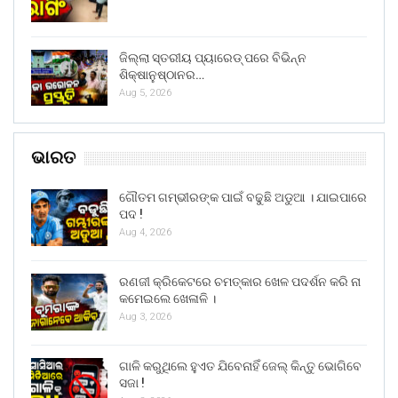
ଜିଲ୍ଲା ସ୍ତରୀୟ ପ୍ୟାରେଡ୍ ପରେ ବିଭିନ୍ନ
ଶିକ୍ଷାନୁଷ୍ଠାନର…
Aug 5, 2026
ଭାରତ
ଗୌତମ ଗମ୍ଭୀରଙ୍କ ପାଇଁ ବଢୁଛି ଅଡୁଆ । ଯାଇପାରେ
ପଦ !
Aug 4, 2026
ରଣଜୀ କ୍ରିକେଟରେ ଚମତ୍କାର ଖେଳ ପଦର୍ଶନ କରି ନା
କମେଇଲେ ଖେଳାଳି ।
Aug 3, 2026
ଗାଳି କରୁଥିଲେ ହୁଏତ ଯିବେନାହିଁ ଜେଲ୍ କିନ୍ତୁ ଭୋଗିବେ
ସଜା !