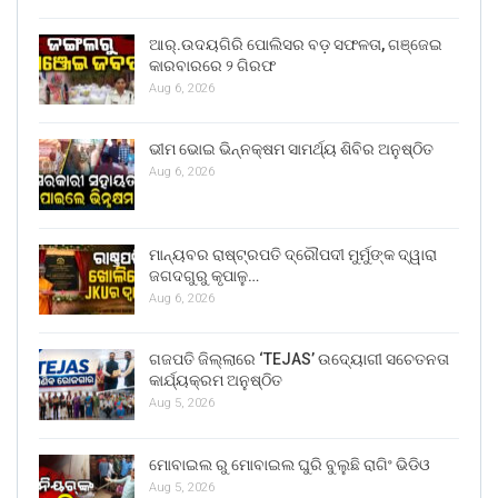
ଆର୍.ଉଦୟଗିରି ପୋଲିସର ବଡ଼ ସଫଳତା, ଗଞ୍ଜେଇ
କାରବାରରେ ୨ ଗିରଫ
Aug 6, 2026
ଭୀମ ଭୋଇ ଭିନ୍ନକ୍ଷମ ସାମର୍ଥ୍ୟ ଶିବିର ଅନୁଷ୍ଠିତ
Aug 6, 2026
ମାନ୍ୟବର ରାଷ୍ଟ୍ରପତି ଦ୍ରୌପଦୀ ମୁର୍ମୁଙ୍କ ଦ୍ୱାରା
ଜଗଦଗୁରୁ କୃପାଳୁ…
Aug 6, 2026
ଗଜପତି ଜିଲ୍ଲାରେ ‘TEJAS’ ଉଦ୍ୟୋଗୀ ସଚେତନତା
କାର୍ଯ୍ୟକ୍ରମ ଅନୁଷ୍ଠିତ
Aug 5, 2026
ମୋବାଇଲ ରୁ ମୋବାଇଲ ଘୁରି ବୁଲୁଛି ରାଗିଂ ଭିଡିଓ
Aug 5, 2026