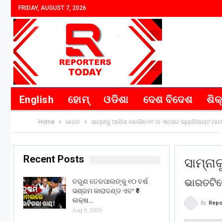
FRIDAY, AUGUST 7, 2026
English
ହୋମ୍
ଓଡିଶା
ଦେଶ ବିଦେଶ
ଶିକ
Home
ଭାରତ
ସାମ୍ନାକୁ ଆସିଲା କୋଭିଡ-୧୯ ର ଏକ୍ସଇ ଭ୍ୟାରିଆଣ୍ଟ ମାମ
Recent Posts
ସାମ୍ନା
ଭାରତଟିର
ତରୁଣ ତେଜପାଲଙ୍କୁ ୧୦ ବର୍ଷ
ସଶ୍ରମ କାରାଦଣ୍ଡ ଏବଂ ₹୫
ଲକ୍ଷ…
By
Repo
Aug 6, 2026