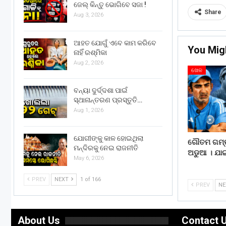
ଜେଲ୍ କିନ୍ତୁ ଭୋଗିବେ ସଜା !
Share
Aug 3, 2026
ଆହତ ଯୋଗୁଁ ଏବେ କାମ କରିବେ
You Mig
ନାହିଁ ରଶ୍ମିକା
Aug 2, 2026
ଖେଳ
ବନ୍ୟା ଦୁର୍ଦ୍ଦଶା ପାଇଁ
ସ୍ଥାନାନ୍ତରଣ ପ୍ରସ୍ତୁତି…
Aug 1, 2026
ଯୋଗୀଙ୍କୁ କାଳ ହୋଇଥିଲା
ଗୌତମ ଗମ୍ଭୀ
ମନ୍ଦିରକୁ ନେଇ ରାଜନୀତି
ଅଡୁଆ । ଯା
May 6, 2026
PREV
NEXT
1 of 166
PREV
N
About Us
Contact 