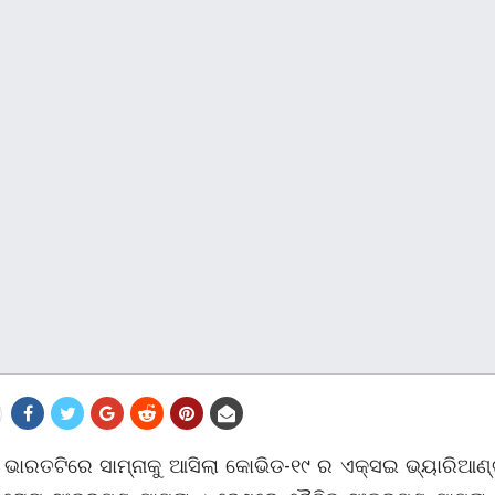
ଭାରତଟିରେ ସାମ୍ନାକୁ ଆସିଲା କୋଭିଡ-୧୯ ର ଏକ୍ସଇ ଭ୍ୟାରିଆଣ୍