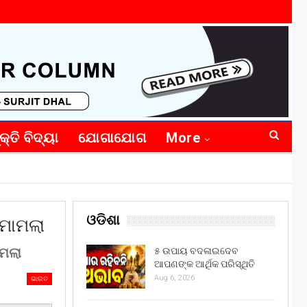
କ୍ତି ବିଦ୍ୟା
ଯୋଗାଯୋଗ
More
ଓଡିଶା
 ମାମଲା
ାମଲା
୫ ଉପାୟ ବଦଳାଇଦେବ
ଆପଣଙ୍କ ଆର୍ଥିକ ପରିସ୍ଥିତି
Aug 6, 2026
ଭାରତ