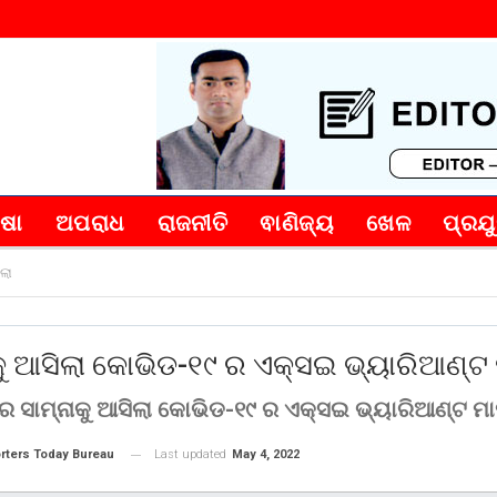
୍ଷା
ଅପରାଧ
ରାଜନୀତି
ଵାଣିଜ୍ୟ
ଖେଳ
ପ୍ରଯୁ
ଲା
କୁ ଆସିଲା କୋଭିଡ-୧୯ ର ଏକ୍ସଇ ଭ୍ୟାରିଆଣ୍ଟ
େ ସାମ୍ନାକୁ ଆସିଲା କୋଭିଡ-୧୯ ର ଏକ୍ସଇ ଭ୍ୟାରିଆଣ୍ଟ ମ
Last updated
May 4, 2022
rters Today Bureau