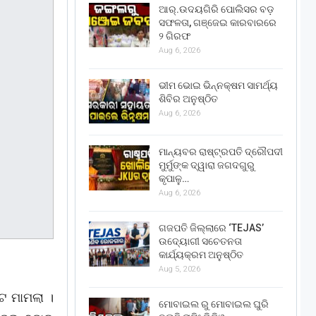
ଆର୍.ଉଦୟଗିରି ପୋଲିସର ବଡ଼
ସଫଳତା, ଗଞ୍ଜେଇ କାରବାରରେ
୨ ଗିରଫ
Aug 6, 2026
ଭୀମ ଭୋଇ ଭିନ୍ନକ୍ଷମ ସାମର୍ଥ୍ୟ
ଶିବିର ଅନୁଷ୍ଠିତ
Aug 6, 2026
ମାନ୍ୟବର ରାଷ୍ଟ୍ରପତି ଦ୍ରୌପଦୀ
ମୁର୍ମୁଙ୍କ ଦ୍ୱାରା ଜଗଦଗୁରୁ
କୃପାଳୁ…
Aug 6, 2026
ଗଜପତି ଜିଲ୍ଲାରେ ‘TEJAS’
ଉଦ୍ୟୋଗୀ ସଚେତନତା
କାର୍ଯ୍ୟକ୍ରମ ଅନୁଷ୍ଠିତ
Aug 5, 2026
ଟ ମାମଲା ।
ମୋବାଇଲ ରୁ ମୋବାଇଲ ଘୁରି