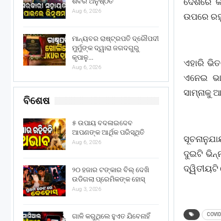
ଦେଶରେ କ
ଶିବିର ଅନୁଷ୍ଠିତ
Aug 6, 2026
ଉପରେ ରହୁ
ମାନ୍ୟବର ରାଷ୍ଟ୍ରପତି ଦ୍ରୌପଦୀ
ମୁର୍ମୁଙ୍କ ଦ୍ୱାରା ଜଗଦଗୁରୁ
କୃପାଳୁ…
ଏହାରି ଭି
Aug 6, 2026
ଏନେଇ ଭାର
ସାମ୍ନାକୁ ଆ
ବିଶେଷ
୫ ଉପାୟ ବଦଳାଇଦେବ
ଆପଣଙ୍କ ଆର୍ଥିକ ପରିସ୍ଥିତି
ସୂଚନାନୁଯ
Aug 6, 2026
ଦୁଇଟି ଭିନ
ଦ୍ୱିତୀୟଟି
୨୦ ହଜାର ଟଙ୍କାର ବିଲ୍ ଦେଖି
ଉଡିଗଲା ପ୍ରେମିକଙ୍କ ହୋସ୍
Aug 3, 2026
COVID
ଗାଳି କରୁଥିଲେ ହୁଏତ ଯିବେନାହିଁ