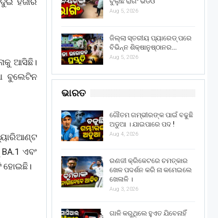
ଦୁଇ ହଜାର
ବୁଲୁଛି ରାଗିଂ ଭିଡିଓ
Aug 5, 2026
ଜିଲ୍ଲା ସ୍ତରୀୟ ପ୍ୟାରେଡ୍ ପରେ
ବିଭିନ୍ନ ଶିକ୍ଷାନୁଷ୍ଠାନର…
Aug 5, 2026
କୁ ଆସିଛି।
ଆ ବୁଲେଟିନ
ଭାରତ
ଗୌତମ ଗମ୍ଭୀରଙ୍କ ପାଇଁ ବଢୁଛି
ଅଡୁଆ । ଯାଇପାରେ ପଦ !
Aug 4, 2026
୍ୟାରିଆଣ୍ଟ
୍ BA.1 ଏବଂ
ରଣଜୀ କ୍ରିକେଟରେ ଚମତ୍କାର
ଟି ହୋଇଛି।
ଖେଳ ପଦର୍ଶନ କରି ନା କମେଇଲେ
ଖେଳାଳି ।
Aug 3, 2026
ଗାଳି କରୁଥିଲେ ହୁଏତ ଯିବେନାହିଁ