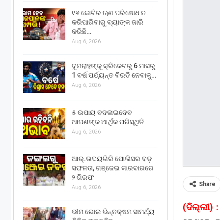
୧୬ କୋଟିର ଋଣ ପରିଷୋଧ ନ
କରିପାରିବାରୁ ବ୍ୟାଙ୍କ ଜାରି
କରିଛି…
Aug 6, 2026
ବୁମରାହଙ୍କୁ କ୍ରିକେଟରୁ 6 ମାସରୁ
1 ବର୍ଷ ପର୍ଯ୍ୟନ୍ତ ବିରତି ନେବାକୁ…
Aug 6, 2026
୫ ଉପାୟ ବଦଳାଇଦେବ
ଆପଣଙ୍କ ଆର୍ଥିକ ପରିସ୍ଥିତି
Aug 6, 2026
ଆର୍.ଉଦୟଗିରି ପୋଲିସର ବଡ଼
ସଫଳତା, ଗଞ୍ଜେଇ କାରବାରରେ
୨ ଗିରଫ
Share
Aug 6, 2026
(ଦିଲ୍ଲୀ) :
ଭୀମ ଭୋଇ ଭିନ୍ନକ୍ଷମ ସାମର୍ଥ୍ୟ