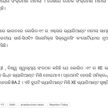
ରୋନା ସଂକ୍ରମଣ ମାମଲା । ଦେଶରେ ଦୈନିକ ସଂକ୍ରମଣ ମାମଲା 
ଛି।
ତରେ ଭାରତରେ କୋଭିଡ-୧୯ ର ଏକ୍ସଇ ଭ୍ୟାରିଆଣ୍ଟ ମାମଲା ସାମ୍ନା
ତୀୟ ସାର୍ସ-ସିଓବି୨ ଜିନୋମିକ୍ସ ସିକ୍ୱେନସିଂ କଂସୋର୍ଟିୟମର ନୂ
ସିଛି।
ାୟୀ , ବିଶ୍ୱ ସ୍ୱାସ୍ଥ୍ୟ ସଂଗଠନ କହିଛି ଯେ କୋଭିଡ -୧୯ ର XE ଭ
୍ନ ଭିନ୍ନ ଭ୍ୟାରିଆଣ୍ଟ ମିଶି ହୋଇଥାଏ। ପ୍ରଥମଟି ହେଉଛି ଓମିକ୍ରନ
 ହେଉଛି BA.2 । ଏହି ଦୁଇଟି ଭ୍ୟାରିଆଣ୍ଟ ମିଶି XE ଭ୍ୟାରିଆଣ୍ଟ ସୃଷ୍
-19
Delhi
priyadarshani swain
Reporters Today