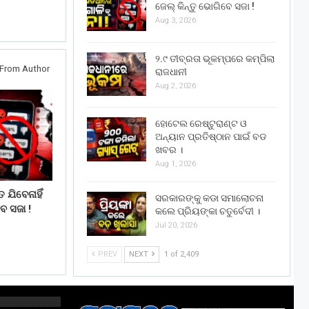
ଜେଲ୍ କିନ୍ତୁ ଭୋଗିବେ ସଜା !
Aug 3, 2026
୨.୯ ତୀବ୍ରତା ଭୂକମ୍ପରେ କମ୍ପିଲା
From Author
ରାଜଧାନୀ
Aug 2, 2026
ହୋଟେଲ ରେଷ୍ଟୁରାଣ୍ଟ ଓ
ଅନ୍ୟାନ ପ୍ରତିଷ୍ଠାନ ପାଇଁ ବଡ
ଖବର ।
Aug 1, 2026
 ଯିବେନାହିଁ
ସରକାରଙ୍କୁ କଡା ସମାଲୋଚନା
େ ସଜା !
କଲେ ପ୍ରିୟଙ୍କା ଚତୁର୍ବେଦୀ ।
Jul 20, 2026
PREV
NEXT
1 of 2,409