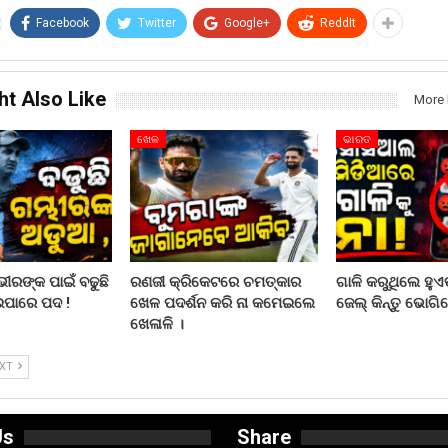
Facebook
Twitter
Google+
ReddIt
ht Also Like
More 
ଖେଳ
ଭାରତ
ରଙ୍କ ପାଇଁ ବଢୁଛି
ରଣଜୀ କ୍ରିକେଟରେ ଚମତ୍କାର
ଗାଳି କରୁଥିଲେ ହୁଏତ
ଇପାରେ ପଦ !
ଖେଳ ପଦର୍ଶନ କରି ନା କମେଇଲେ
ଜେଲ୍ କିନ୍ତୁ ଭୋଗିବ
ଖେଳାଳି ।
EXT
Us
Share