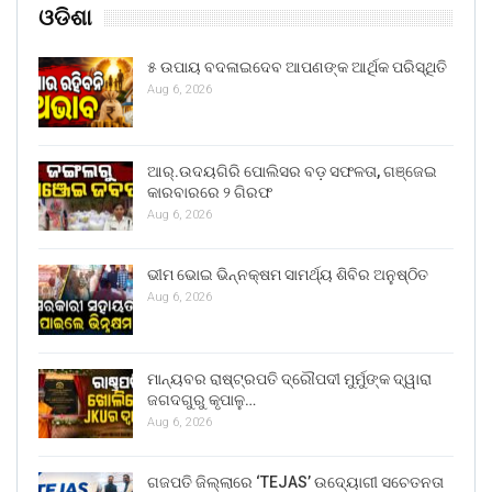
ଓଡିଶା
୫ ଉପାୟ ବଦଳାଇଦେବ ଆପଣଙ୍କ ଆର୍ଥିକ ପରିସ୍ଥିତି
Aug 6, 2026
ଆର୍.ଉଦୟଗିରି ପୋଲିସର ବଡ଼ ସଫଳତା, ଗଞ୍ଜେଇ
କାରବାରରେ ୨ ଗିରଫ
Aug 6, 2026
ଭୀମ ଭୋଇ ଭିନ୍ନକ୍ଷମ ସାମର୍ଥ୍ୟ ଶିବିର ଅନୁଷ୍ଠିତ
Aug 6, 2026
ମାନ୍ୟବର ରାଷ୍ଟ୍ରପତି ଦ୍ରୌପଦୀ ମୁର୍ମୁଙ୍କ ଦ୍ୱାରା
ଜଗଦଗୁରୁ କୃପାଳୁ…
Aug 6, 2026
ଗଜପତି ଜିଲ୍ଲାରେ ‘TEJAS’ ଉଦ୍ୟୋଗୀ ସଚେତନତା