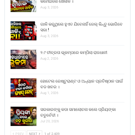
କମେଇଲେ ଖେଳାଳି ।
Aug 3, 2026
ଗାଳି କରୁଥିଲେ ହୁଏତ ଯିବେନାହିଁ ଜେଲ୍ କିନ୍ତୁ ଭୋଗିବେ
ସଜା !
Aug 3, 2026
୨.୯ ତୀବ୍ରତା ଭୂକମ୍ପରେ କମ୍ପିଲା ରାଜଧାନୀ
Aug 2, 2026
ହୋଟେଲ ରେଷ୍ଟୁରାଣ୍ଟ ଓ ଅନ୍ୟାନ ପ୍ରତିଷ୍ଠାନ ପାଇଁ
ବଡ ଖବର ।
Aug 1, 2026
ସରକାରଙ୍କୁ କଡା ସମାଲୋଚନା କଲେ ପ୍ରିୟଙ୍କା
ଚତୁର୍ବେଦୀ ।
Jul 20, 2026
PREV
NEXT
1 of 2,409