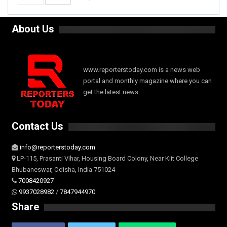
About Us
www.reporterstoday.com is a news web
portal and monthly magazine where you can
get the latest news.
Contact Us
info@reporterstoday.com
LP-115, Prasanti Vihar, Housing Board Colony, Near Kiit College
Bhubaneswar, Odisha, India 751024
7008420927
9937028982
/
7847944970
Share