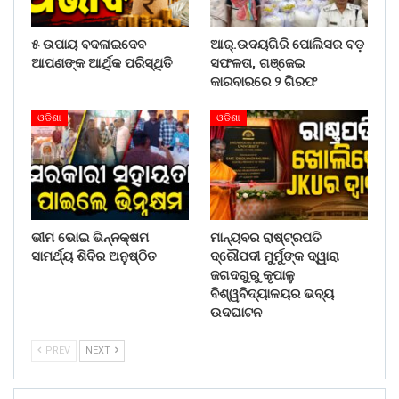
୫ ଉପାୟ ବଦଳାଇଦେବ
ଆର୍.ଉଦୟଗିରି ପୋଲିସର ବଡ଼
ଆପଣଙ୍କ ଆର୍ଥିକ ପରିସ୍ଥିତି
ସଫଳତା, ଗଞ୍ଜେଇ
କାରବାରରେ ୨ ଗିରଫ
ଓଡିଶା
ଓଡିଶା
ଭୀମ ଭୋଇ ଭିନ୍ନକ୍ଷମ
ମାନ୍ୟବର ରାଷ୍ଟ୍ରପତି
ସାମର୍ଥ୍ୟ ଶିବିର ଅନୁଷ୍ଠିତ
ଦ୍ରୌପଦୀ ମୁର୍ମୁଙ୍କ ଦ୍ୱାରା
ଜଗଦଗୁରୁ କୃପାଳୁ
ବିଶ୍ୱବିଦ୍ୟାଳୟର ଭବ୍ୟ
ଉଦଘାଟନ
PREV
NEXT