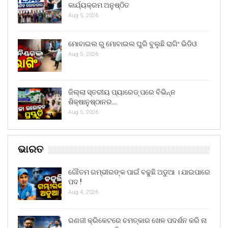
କାର୍ଯ୍ୟକ୍ରମ ଅନୁଷ୍ଠିତ
Aug 5, 2026
ମୋବାଇଲ ରୁ ମୋବାଇଲ ଘୁରି ବୁଲୁଛି ରାଗିଂ ଭିଡିଓ
Aug 5, 2026
ଜିଲ୍ଲା ସ୍ତରୀୟ ପ୍ୟାରେଡ୍ ପରେ ବିଭିନ୍ନ
ଶିକ୍ଷାନୁଷ୍ଠାନର…
Aug 5, 2026
ଭାରତ
ଗୌତମ ଗମ୍ଭୀରଙ୍କ ପାଇଁ ବଢୁଛି ଅଡୁଆ । ଯାଇପାରେ
ପଦ !
Aug 4, 2026
ରଣଜୀ କ୍ରିକେଟରେ ଚମତ୍କାର ଖେଳ ପଦର୍ଶନ କରି ନା