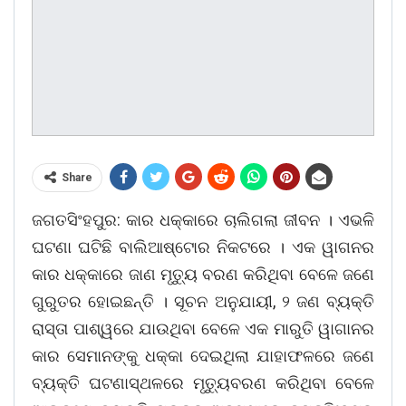
Share
ଜଗତସିଂହପୁର: କାର ଧକ୍କାରେ ଚାଲିଗଲା ଜୀବନ । ଏଭଳି
ଘଟଣା ଘଟିଛି ବାଲିଆଷ୍ଟୋର ନିକଟରେ । ଏକ ୱାଗନର
କାର ଧକ୍କାରେ ଜାଣ ମୃତ୍ୟୁ ବରଣ କରିଥିବା ବେଳେ ଜଣେ
ଗୁରୁତର ହୋଇଛନ୍ତି । ସୂଚନ ଅନୁଯାୟୀ, ୨ ଜଣ ବ୍ୟକ୍ତି
ରାସ୍ତା ପାଶ୍ୱରେ ଯାଉଥିବା ବେଳେ ଏକ ମାରୁତି ୱାଗାନର
କାର ସେମାନଙ୍କୁ ଧକ୍କା ଦେଇଥିଲା ଯାହାଫଳରେ ଜଣେ
ବ୍ୟକ୍ତି ଘଟଣାସ୍ଥଳରେ ମୃତ୍ୟୁବରଣ କରିଥିବା ବେଳେ