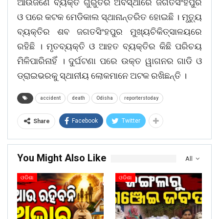
ଆଉଜଣେ ବ୍ୟକ୍ତି ଗୁରୁତର ଅବସ୍ଥାରେ ଜଗତସିଂହପୁର
ଓ ପରେ କଟକ ମେଡିକାଲ ସ୍ଥାନାନ୍ତରିତ ହୋଇଛି । ମୃତ୍ୟୁ
ବ୍ୟକ୍ତିର ଶବ ଜଗତସିଂହପୁର ମୁଖ୍ୟଚିକିତ୍ସାଳୟରେ
ରହିଛି । ମୃତବ୍ୟକ୍ତି ଓ ଆହତ ବ୍ୟକ୍ତିର କିଛି ପରିଚୟ
ମିଳିପାରିନାହିଁ । ଦୁର୍ଘଟଣା ପରେ ଉକ୍ତ ୱାଗନର ଗାଡି ଓ
ଡ୍ରାଇଭରକୁ ସ୍ଥାନୀୟ ଲୋକମାନେ ଅଟକ ରଖିଛନ୍ତି ।
accident
death
Odisha
reporterstoday
Facebook
Twitter
Share
You Might Also Like
All
ଓଡିଶା
ଓଡିଶା