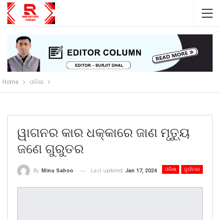
Home
ଓଡିଶା
ୱାଗନର କାର ଧକ୍କାରେ ଜାଣ ମୃତ୍ୟୁ
ଜଣେ ଗୁରୁତର
ଓଡିଶା
ଦୁର୍ଘଟଣା
Last updated
Jan 17, 2024
By
Minu Sahoo