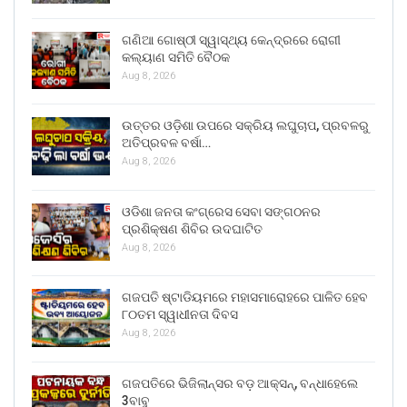
ଗଣିଆ ଗୋଷ୍ଠୀ ସ୍ୱାସ୍ଥ୍ୟ କେନ୍ଦ୍ରରେ ରୋଗୀ
କଲ୍ୟାଣ ସମିତି ବୈଠକ
Aug 8, 2026
ଉତ୍ତର ଓଡ଼ିଶା ଉପରେ ସକ୍ରିୟ ଲଘୁଚାପ, ପ୍ରବଳରୁ
ଅତିପ୍ରବଳ ବର୍ଷା…
Aug 8, 2026
ଓଡିଶା ଜନତା କଂଗ୍ରେସ ସେବା ସଙ୍ଗଠନର
ପ୍ରଶିକ୍ଷଣ ଶିବିର ଉଦଘାଟିତ
Aug 8, 2026
ଗଜପତି ଷ୍ଟାଡିୟମରେ ମହାସମାରୋହରେ ପାଳିତ ହେବ
୮୦ତମ ସ୍ୱାଧୀନତା ଦିବସ
Aug 8, 2026
ଗଜପତିରେ ଭିଜିଲାନ୍ସର ବଡ଼ ଆକ୍ସନ୍, ବନ୍ଧାହେଲେ
3ବାବୁ