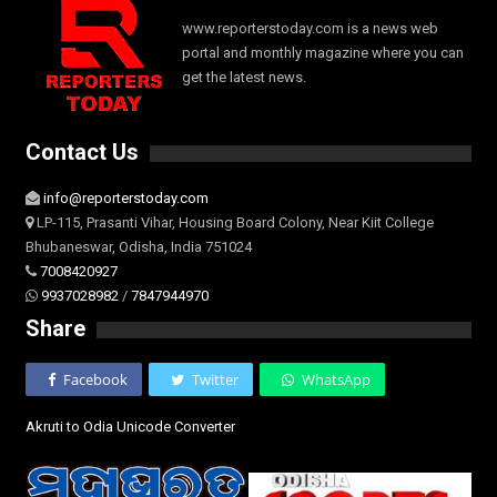
www.reporterstoday.com is a news web
portal and monthly magazine where you can
get the latest news.
Contact Us
info@reporterstoday.com
LP-115, Prasanti Vihar, Housing Board Colony, Near Kiit College
Bhubaneswar, Odisha, India 751024
7008420927
9937028982
/
7847944970
Share
Facebook
Twitter
WhatsApp
Akruti to Odia Unicode Converter