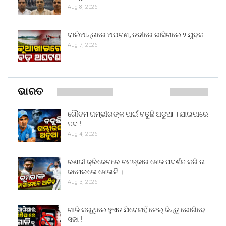
Aug 8, 2026
ବାଲିଆନ୍ତାରେ ଅଘଟଣ, ନଦୀରେ ଭାସିଗଲେ ୨ ଯୁବକ
Aug 7, 2026
ଭାରତ
ଗୌତମ ଗମ୍ଭୀରଙ୍କ ପାଇଁ ବଢୁଛି ଅଡୁଆ । ଯାଇପାରେ
ପଦ !
Aug 4, 2026
ରଣଜୀ କ୍ରିକେଟରେ ଚମତ୍କାର ଖେଳ ପଦର୍ଶନ କରି ନା
କମେଇଲେ ଖେଳାଳି ।
Aug 3, 2026
ଗାଳି କରୁଥିଲେ ହୁଏତ ଯିବେନାହିଁ ଜେଲ୍ କିନ୍ତୁ ଭୋଗିବେ
ସଜା !