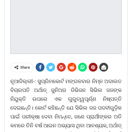
Share
ନୂଆଦିଲ୍ଲୀ-: ସୁପ୍ରିମକୋର୍ଟ ମଙ୍ଗଳବାର ନିମ୍ନ ଅଦାଲତ
ବିଚାରପତି ଅର୍ଥାତ୍ ଜୁନିଅର ଡିଭିଜନ ସିଭିଲ ଜଜଙ୍କ
ନିଯୁକ୍ତି ଉପରେ ଏକ ଗୁରୁତ୍ୱପୂର୍ଣ୍ଣ ନିଷ୍ପତ୍ତି
ଦେଇଛନ୍ତି। କୋର୍ଟ କହିଛନ୍ତି ଯେ ସିଭିଲ ଜଜ ପଦବୀଗୁଡ଼ିକ
ପାଇଁ ପରୀକ୍ଷା ଦେବା ନିମନ୍ତେ, ଜଣେ ପ୍ରାର୍ଥୀଙ୍କର ଅତି
କମରେ ତିନି ବର୍ଷ ଆଇନ ଅଭ୍ୟାସ ଥିବା ଆବଶ୍ୟକ, ଅର୍ଥାତ୍