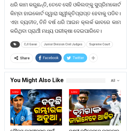
ଧରି କାମ କରୁଛନ୍ତି, ତେବେ ସେହି ଓକିଲଙ୍କୁ ସୁପ୍ରିମକୋର୍ଟ
କିମ୍ବା ହାଇକୋର୍ଟ ଦ୍ୱାରା ସ୍ୱୀକୃତିପ୍ରାପ୍ତ ହେବାକୁ ପଡିବ।
ଏହା ବ୍ୟତୀତ, ତିନି ବର୍ଷ ଧରି ଆଇନ କ୍ଲର୍କ ଭାବରେ କାମ
କରିଥିବା ପ୍ରାର୍ଥୀ ମଧ୍ୟ ପରୀକ୍ଷା ଦେଇପାରିବେ।
CJI Gavai
Junior Division Civil Judges
Supreme Court
Facebook
Twitter
Share
You Might Also Like
All
ଖେଳ
ଖେଳ