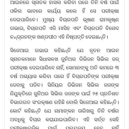
ଆଇନରେ ସ୍ନାତକ ହାସଲ କରିବା ପରେ ତିନି ବର୍ଷ ପାଇଁ
ଓକିଲ ଭାବରେ କାର୍ଯ୍ୟ କଲେ ହିଁ ସେ ପରୀକ୍ଷା
ଦେଇପାରିବେ। ମୁଖ୍ୟ ବିଚାରପତି ଭୂଷଣ ରାମକୃଷ୍ଣ
ଗଭାଇ, ବିଚାରପତି ଏଜି ମାସିହ ଏବଂ ବିଚାରପତି ବିନୋଦ
ଚନ୍ଦ୍ରନଙ୍କ ଖଣ୍ଡପୀଠ ଏହି ନିଷ୍ପତ୍ତି ଦେଇଛନ୍ତି।
ସିଜେଆଇ ଗଭାଇ କହିଛନ୍ତି ଯେ ନୂତନ ଆଇନ
ସ୍ନାତକମାନେ ସିଧାସଳଖ ଜୁନିଅର ଡିଭିଜନ ସିଭିଲ ଜଜ୍
ପରୀକ୍ଷା ଦେଇପାରିବେ ନାହିଁ, ସେମାନଙ୍କୁ ଅତି କମରେ ୩
ବର୍ଷ ଅଭ୍ୟାସ କରିବା ପରେ ହିଁ ବିଚାରପତିଙ୍କ ପରୀକ୍ଷା
ଦେବାକୁ ପଡିବ। ସିନିୟର ଡିଭିଜନ ସିଭିଲ ଜଜଙ୍କ
ନିଯୁକ୍ତିରେ ଜୁନିଅର ସିଭିଲ ଜଜଙ୍କ ପାଇଁ ୨୫ ପ୍ରତିଶତ
ବିଭାଗଗତ ସଂରକ୍ଷଣ ରହିଛି ବୋଲି ସିଜେଆଇ କହିଛନ୍ତି।
କୋର୍ଟ କହିଛନ୍ତି ଯେ ନାମାଙ୍କନ ତାରିଖରୁ ତିନି ବର୍ଷର
ଅବଧିକୁ ବିଚାର କରାଯାଇପାରିବ। ଏହି ସର୍ତ୍ତ ସେହି
ପରୀକ୍ଷାଗୁଡ଼ିକ ପାଇଁ ପ୍ରଯୁଜ୍ୟ ହେବ ନାହିଁ