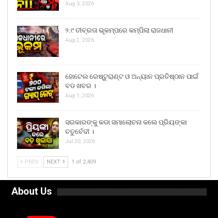
Aug 3, 2026
୨.୯ ତୀବ୍ରତା ଭୂକମ୍ପରେ କମ୍ପିଲା ରାଜଧାନୀ
Aug 2, 2026
ହୋଟେଲ ରେଷ୍ଟୁରାଣ୍ଟ ଓ ଅନ୍ୟାନ ପ୍ରତିଷ୍ଠାନ ପାଇଁ
ବଡ ଖବର ।
Aug 1, 2026
ସରକାରଙ୍କୁ କଡା ସମାଲୋଚନା କଲେ ପ୍ରିୟଙ୍କା
ଚତୁର୍ବେଦୀ ।
Jul 20, 2026
PREV
NEXT
1 of 2,409
About Us