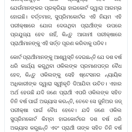
ଯେଉଁମାନଙ୍କର ପ୍ରକ୍ରିୟା ହାଇକୋର୍ଟ ଦ୍ୱାରା ଆରମ୍ଭ
ହୋଇଛି। ବର୍ତ୍ତମାନ, ସୁପ୍ରିମକୋର୍ଟର ଏହି ନିୟମ ଏହି
ପରୀକ୍ଷାରେ ଯୋଗ ଦେଉଥିବା ପ୍ରାର୍ଥୀଙ୍କ ଉପରେ
ପ୍ରଯୁଜ୍ୟ ହେବ ନାହିଁ, କିନ୍ତୁ ଆଗାମୀ ପରୀକ୍ଷାରେ
ପ୍ରାର୍ଥୀମାନଙ୍କୁ ଏହି ସର୍ତ୍ତ ପୂରଣ କରିବାକୁ ପଡିବ।
କୋର୍ଟ ପ୍ରାର୍ଥୀମାନଙ୍କୁ ଆଶ୍ୱସ୍ତି ଦେଇଛନ୍ତି ଯେ ଦଶ ବର୍ଷ
ଧରି କାର୍ଯ୍ୟ କରୁଥିବା ଓକିଲଙ୍କ ପ୍ରମାଣପତ୍ର ବୈଧ
ହେବ, କିନ୍ତୁ ଓକିଲଙ୍କୁ ସେହି ଷ୍ଟେସନର ନ୍ୟାୟିକ
ଅଧିକାରୀଙ୍କ ଦ୍ୱାରା ସ୍ୱୀକୃତି ଦିଆଯିବା ଉଚିତ। ଏହାର
ଅର୍ଥ ହେଉଛି ଯଦି ଜଣେ ପ୍ରାର୍ଥୀ ଏପରି ଓକିଲଙ୍କ ସହିତ
ତିନି ବର୍ଷ ପାଇଁ ଅଭ୍ୟାସ କରନ୍ତି, ତେବେ ସେ ଜୁନିଅର ଜଜ୍
ପରୀକ୍ଷା ପାଇଁ ବୈଧ ହେବେ। ଯଦି ଜଣେ ଓକିଲ
ସୁପ୍ରିମକୋର୍ଟ କିମ୍ବା ହାଇକୋର୍ଟରେ ଦଶ ବର୍ଷ ଧରି
ଅଭ୍ୟାସ କରୁଛନ୍ତି ଏବଂ ପ୍ରାର୍ଥୀ ତାଙ୍କ ସହିତ ତିନି ବର୍ଷ