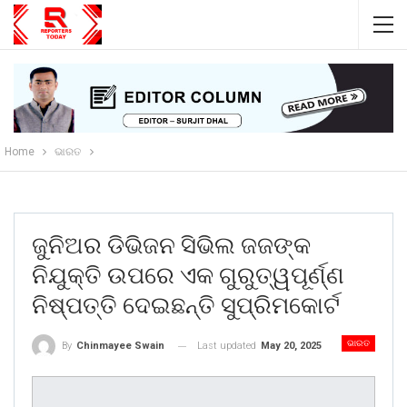
Home
ଭାରତ
ଜୁନିଅର ଡିଭିଜନ ସିଭିଲ ଜଜଙ୍କ
ନିଯୁକ୍ତି ଉପରେ ଏକ ଗୁରୁତ୍ୱପୂର୍ଣ୍ଣ
ନିଷ୍ପତ୍ତି ଦେଇଛନ୍ତି ସୁପ୍ରିମକୋର୍ଟ
ଭାରତ
Last updated
May 20, 2025
By
Chinmayee Swain