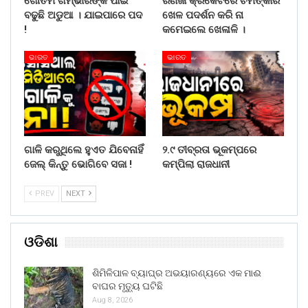
ଗୌତମ ଗମ୍ଭୀରଙ୍କ ପାଇଁ
ରଣଜୀ କ୍ରିକେଟରେ ଚମତ୍କାର
ବଢୁଛି ଅଡୁଆ । ଯାଇପାରେ ପଦ
ଖେଳ ପଦର୍ଶନ କରି ନା
!
କମେଇଲେ ଖେଳାଳି ।
ଭାରତ
ଭାରତ
ଗାଳି କରୁଥିଲେ ହୁଏତ ଯିବେନାହିଁ
୨.୯ ତୀବ୍ରତା ଭୂକମ୍ପରେ
ଜେଲ୍ କିନ୍ତୁ ଭୋଗିବେ ସଜା !
କମ୍ପିଲା ରାଜଧାନୀ
PREV
NEXT
ଓଡିଶା
ଶିମିଳିପାଳ ବ୍ୟାଘ୍ର ଅଭୟାରଣ୍ୟରେ ଏକ ମାଈ
ବାଘର ମୃତ୍ୟୁ ଘଟିଛି
Aug 8, 2026