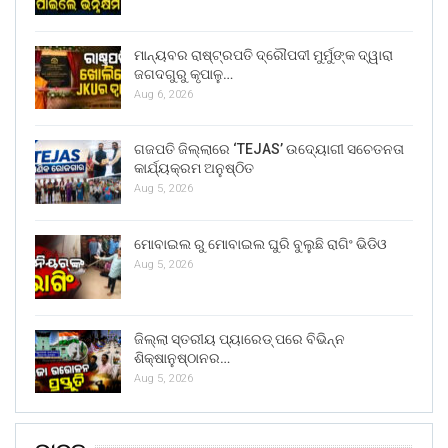
ମାନ୍ୟବର ରାଷ୍ଟ୍ରପତି ଦ୍ରୌପଦୀ ମୁର୍ମୁଙ୍କ ଦ୍ୱାରା
ଜଗଦଗୁରୁ କୃପାଳୁ…
Aug 6, 2026
ଗଜପତି ଜିଲ୍ଲାରେ ‘TEJAS’ ଉଦ୍ୟୋଗୀ ସଚେତନତା
କାର୍ଯ୍ୟକ୍ରମ ଅନୁଷ୍ଠିତ
Aug 5, 2026
ମୋବାଇଲ ରୁ ମୋବାଇଲ ଘୁରି ବୁଲୁଛି ରାଗିଂ ଭିଡିଓ
Aug 5, 2026
ଜିଲ୍ଲା ସ୍ତରୀୟ ପ୍ୟାରେଡ୍ ପରେ ବିଭିନ୍ନ
ଶିକ୍ଷାନୁଷ୍ଠାନର…
Aug 5, 2026