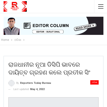
Home
ଓଡିଶା
ରାଜଧାନୀର ନୂଆ ଡିସିପି ଭାବରେ
ଦାୟିତ୍ବ ଗ୍ରହଣ କଲେ ପ୍ରତୀକ ସିଂ
ଓଡିଶା
By
Reporters Today Bureau
Last updated
May 4, 2022