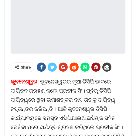
Share
ଭୁବନେଶ୍ୱର:
ଭୁବନେଶ୍ୱରର ନୂଆ ଡିସିପି ଭାବରେ
ଦାୟିତ୍ବ ଗ୍ରହଣ କଲେ ପ୍ରତୀକ ସିଂ। ପୂର୍ବରୁ ଡିସିପି
ଦାୟିତ୍ୱରେ ଥିବା ଉମାଶଙ୍କର ଦାସ ତାଙ୍କୁ ଦାୟିତ୍ୱ
ହସ୍ତାନ୍ତର କରିଛନ୍ତି । ଆଜି ଭୁବନେଶ୍ୱର ଡିସିପି
କାର୍ଯ୍ୟାଳୟରେ ସମସ୍ତ ଏସିପି,ଆଇଆଇସିଙ୍କ ସହିତ
ଭେଟିବା ପରେ ଦାୟିତ୍ବ ଗ୍ରହଣ କରିଥିଲେ ପ୍ରତୀକ ସିଂ ।