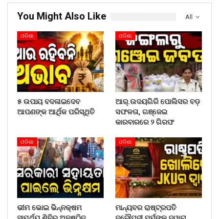
You Might Also Like
All
ଓଡିଶା
ଓଡିଶା
୫ ଉପାୟ ବଦଳାଇଦେବ
ଆର୍.ଉଦୟଗିରି ପୋଲିସର ବଡ଼
ଆପଣଙ୍କ ଆର୍ଥିକ ପରିସ୍ଥିତି
ସଫଳତା, ଗଞ୍ଜେଇ
କାରବାରରେ ୨ ଗିରଫ
ଓଡିଶା
ଓଡିଶା
ଭୀମ ଭୋଇ ଭିନ୍ନକ୍ଷମ
ମାନ୍ୟବର ରାଷ୍ଟ୍ରପତି
ସାମର୍ଥ୍ୟ ଶିବିର ଅନୁଷ୍ଠିତ
ଦ୍ରୌପଦୀ ମୁର୍ମୁଙ୍କ ଦ୍ୱାରା