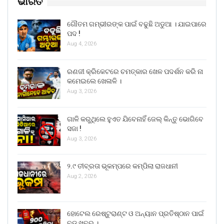
ଭାରତ
ଗୌତମ ଗମ୍ଭୀରଙ୍କ ପାଇଁ ବଢୁଛି ଅଡୁଆ । ଯାଇପାରେ
ପଦ !
Aug 4, 2026
ରଣଜୀ କ୍ରିକେଟରେ ଚମତ୍କାର ଖେଳ ପଦର୍ଶନ କରି ନା
କମେଇଲେ ଖେଳାଳି ।
Aug 3, 2026
ଗାଳି କରୁଥିଲେ ହୁଏତ ଯିବେନାହିଁ ଜେଲ୍ କିନ୍ତୁ ଭୋଗିବେ
ସଜା !
Aug 3, 2026
୨.୯ ତୀବ୍ରତା ଭୂକମ୍ପରେ କମ୍ପିଲା ରାଜଧାନୀ
Aug 2, 2026
ହୋଟେଲ ରେଷ୍ଟୁରାଣ୍ଟ ଓ ଅନ୍ୟାନ ପ୍ରତିଷ୍ଠାନ ପାଇଁ
ବଡ ଖବର ।