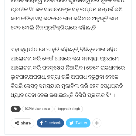
ତେବେ ଦାୟିତ୍ୱ ନେବା ପରେ ଭୁବନେଶ୍ୱରର ନୂତନ ଡିସିପି
ପ୍ରତୀକ ସିଂ ଜନ ସାଧାରଣଙ୍କ ସହ ଉତ୍ତମ ସମ୍ପର୍କ ରଖି
କାମ କରିବା ସହ କଟକରେ କାମ କରିବାର ଅନୁଭୂତି କାମ
ଦେବ ବୋଲି ନିଜ ପ୍ରତିକ୍ରିୟାରେ କହିଛନ୍ତି ।
ଏହା ବ୍ୟତୀତ ସେ ଆହୁରି କହିଛନ୍ତି, ବିଭିନ୍ନ ଥାନା ସହିତ
ଆଲୋଚନା କରି କେଉଁ ଥାନାରେ କଣ ସମସ୍ୟା ପ୍ରଥମେ
ଆଲୋଚନା କରି ପଦକ୍ଷେପ ନିଆଯିବ। ତେବେ ରାଜଧାନୀରେ
ଲୁଟପାଟ,ଅପରାଧ, ହତ୍ୟା ଭଳି ଅପରାଧ ବଢୁଥିବା ବେଳେ
କିପରି ସେସବୁ ସମସ୍ୟାର ମୁକାବିଲା କରି ହେବ ସେଥିପ୍ରତି
ଧ୍ୟାନ ଦେବା ନେଇ ଜଣାଇଛନ୍ତି ଡିସିପି ପ୍ରତୀକ ସିଂ ।
DCP bhubaneswar
dcp pratik singh
Facebook
Twitter
Share