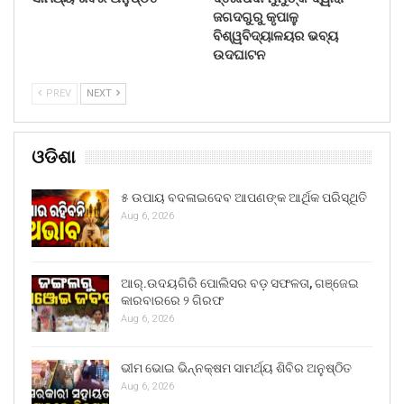
ଜଗଦଗୁରୁ କୃପାଳୁ
ବିଶ୍ୱବିଦ୍ୟାଳୟର ଭବ୍ୟ
ଉଦଘାଟନ
PREV
NEXT
ଓଡିଶା
୫ ଉପାୟ ବଦଳାଇଦେବ ଆପଣଙ୍କ ଆର୍ଥିକ ପରିସ୍ଥିତି
Aug 6, 2026
ଆର୍.ଉଦୟଗିରି ପୋଲିସର ବଡ଼ ସଫଳତା, ଗଞ୍ଜେଇ
କାରବାରରେ ୨ ଗିରଫ
Aug 6, 2026
ଭୀମ ଭୋଇ ଭିନ୍ନକ୍ଷମ ସାମର୍ଥ୍ୟ ଶିବିର ଅନୁଷ୍ଠିତ
Aug 6, 2026