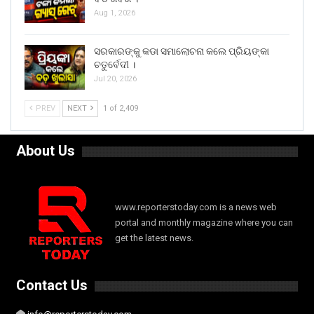
Aug 1, 2026
ସରକାରଙ୍କୁ କଡା ସମାଲୋଚନା କଲେ ପ୍ରିୟଙ୍କା
ଚତୁର୍ବେଦୀ ।
Jul 20, 2026
PREV
NEXT
1 of 2,409
About Us
www.reporterstoday.com is a news web
portal and monthly magazine where you can
get the latest news.
Contact Us