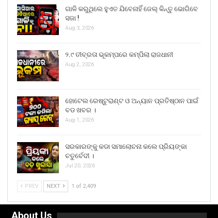
ଗାଳି କରୁଥିଲେ ହୁଏତ ଯିବେନାହିଁ ଜେଲ୍ କିନ୍ତୁ ଭୋଗିବେ
ସଜା !
Aug 3, 2026
୨.୯ ତୀବ୍ରତା ଭୂକମ୍ପରେ କମ୍ପିଲା ରାଜଧାନୀ
Aug 2, 2026
ହୋଟେଲ ରେଷ୍ଟୁରାଣ୍ଟ ଓ ଅନ୍ୟାନ ପ୍ରତିଷ୍ଠାନ ପାଇଁ
ବଡ ଖବର ।
Aug 1, 2026
ସରକାରଙ୍କୁ କଡା ସମାଲୋଚନା କଲେ ପ୍ରିୟଙ୍କା
ଚତୁର୍ବେଦୀ ।
Jul 20, 2026
PREV
NEXT
1 of 2,409
About Us