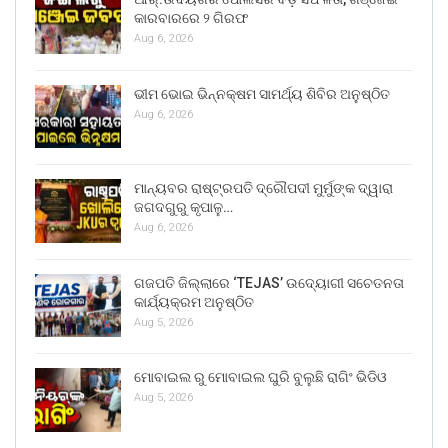
କାରବାରରେ ୨ ଗିରଫ
Aug 6, 2026
ଭୀମ ଭୋଇ ଭିନ୍ନକ୍ଷମ ସାମର୍ଥ୍ୟ ଶିବିର ଅନୁଷ୍ଠିତ
Aug 6, 2026
ମାନ୍ୟବର ରାଷ୍ଟ୍ରପତି ଦ୍ରୌପଦୀ ମୁର୍ମୁଙ୍କ ଦ୍ୱାରା
ଜଗଦଗୁରୁ କୃପାଳୁ…
Aug 6, 2026
ଗଜପତି ଜିଲ୍ଲାରେ ‘TEJAS’ ଉଦ୍ୟୋଗୀ ସଚେତନତା
କାର୍ଯ୍ୟକ୍ରମ ଅନୁଷ୍ଠିତ
Aug 5, 2026
ମୋବାଇଲ ରୁ ମୋବାଇଲ ଘୁରି ବୁଲୁଛି ରାଗିଂ ଭିଡିଓ
Aug 5, 2026