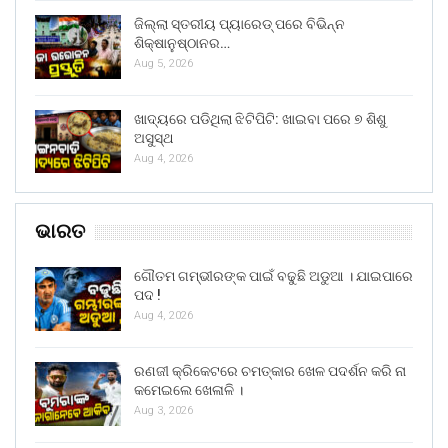
ଜିଲ୍ଲା ସ୍ତରୀୟ ପ୍ୟାରେଡ୍ ପରେ ବିଭିନ୍ନ
ଶିକ୍ଷାନୁଷ୍ଠାନର…
Aug 5, 2026
ଖାଦ୍ୟରେ ପଡିଥିଲା ଝିଟିପିଟି: ଖାଇବା ପରେ ୭ ଶିଶୁ
ଅସୁସ୍ଥ
Aug 4, 2026
ଭାରତ
ଗୌତମ ଗମ୍ଭୀରଙ୍କ ପାଇଁ ବଢୁଛି ଅଡୁଆ । ଯାଇପାରେ
ପଦ !
Aug 4, 2026
ରଣଜୀ କ୍ରିକେଟରେ ଚମତ୍କାର ଖେଳ ପଦର୍ଶନ କରି ନା
କମେଇଲେ ଖେଳାଳି ।
Aug 3, 2026