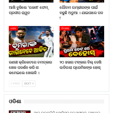
ଆଖି ବୁଜିଲେ ‘ଗଜନୀ’ ଫେମ୍
ଗୌତମ ଗମ୍ଭୀରଙ୍କ ପାଇଁ
ପ୍ରଦୀପ ରାୱତ
ବଢୁଛି ଅଡୁଆ । ଯାଇପାରେ ପଦ
!
ଖେଳ
ବିଶେଷ
ରଣଜୀ କ୍ରିକେଟରେ ଚମତ୍କାର
୨୦ ହଜାର ଟଙ୍କାର ବିଲ୍ ଦେଖି
ଖେଳ ପଦର୍ଶନ କରି ନା
ଉଡିଗଲା ପ୍ରେମିକଙ୍କ ହୋସ୍
କମେଇଲେ ଖେଳାଳି ।
PREV
NEXT
ଓଡିଶା
ଆର୍.ଉଦୟଗିରି ପୋଲିସର ବଡ଼ ସଫଳତା, ଗଞ୍ଜେଇ