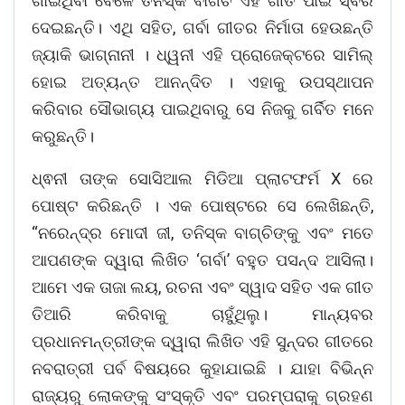
ଗାଇଥିବା ବେଳେ ତନିସ୍କ ବାଗଚି ଏହି ଗୀତ ପାଇଁ ସ୍ଵର
ଦେଇଛନ୍ତି। ଏଥି ସହିତ, ଗର୍ବା ଗୀତର ନିର୍ମାତା ହେଉଛନ୍ତି
ଜ୍ୟାକି ଭାଗ୍ନାନୀ । ଧ୍ୱନୀ ଏହି ପ୍ରୋଜେକ୍ଟରେ ସାମିଲ୍‌
ହୋଇ ଅତ୍ୟନ୍ତ ଆନନ୍ଦିତ । ଏହାକୁ ଉପସ୍ଥାପନ
କରିବାର ସୌଭାଗ୍ୟ ପାଇଥିବାରୁ ସେ ନିଜକୁ ଗର୍ବିତ ମନେ
କରୁଛନ୍ତି।
ଧ୍ଵନୀ ତାଙ୍କ ସୋସିଆଲ ମିଡିଆ ପ୍ଲାଟଫର୍ମ X ରେ
ପୋଷ୍ଟ କରିଛନ୍ତି । ଏକ ପୋଷ୍ଟରେ ସେ ଲେଖିଛନ୍ତି,
“ନରେନ୍ଦ୍ର ମୋଦୀ ଜୀ, ତନିସ୍କ ବାଗ୍‌ଚିଙ୍କୁ ଏବଂ ମତେ
ଆପଣଙ୍କ ଦ୍ୱାରା ଲିଖିତ ‘ଗର୍ବା’ ବହୁତ ପସନ୍ଦ ଆସିଲା।
ଆମେ ଏକ ତାଜା ଲୟ, ରଚନା ଏବଂ ସ୍ୱାଦ ସହିତ ଏକ ଗୀତ
ତିଆରି କରିବାକୁ ଚାହୁଁଥିଲୁ। ମାନ୍ୟବର
ପ୍ରଧାନମନ୍ତ୍ରୀଙ୍କ ଦ୍ୱାରା ଲିଖିତ ଏହି ସୁନ୍ଦର ଗୀତରେ
ନବରାତ୍ରୀ ପର୍ବ ବିଷୟରେ କୁହାଯାଇଛି । ଯାହା ବିଭିନ୍ନ
ରାଜ୍ୟରୁ ଲୋକଙ୍କୁ ସଂସ୍କୃତି ଏବଂ ପରମ୍ପରାକୁ ଗ୍ରହଣ