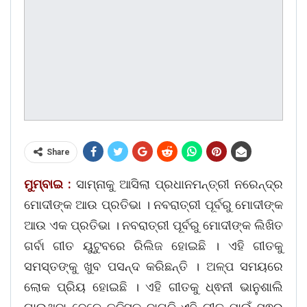
Share
ମୁମ୍ବାଇ :
ସାମ୍ନାକୁ ଆସିଲା ପ୍ରଧାନମନ୍ତ୍ରୀ ନରେନ୍ଦ୍ର
ମୋଦୀଙ୍କ ଆଉ ପ୍ରତିଭା । ନବରାତ୍ରୀ ପୂର୍ବରୁ ମୋଦୀଙ୍କ
ଆଉ ଏକ ପ୍ରତିଭା । ନବରାତ୍ରୀ ପୂର୍ବରୁ ମୋଦୀଙ୍କ ଲିଖିତ
ଗର୍ବା ଗୀତ ୟୁଟୁବରେ ରିଲିଜ ହୋଇଛି । ଏହି ଗୀତକୁ
ସମସ୍ତଙ୍କୁ ଖୁବ ପସନ୍ଦ କରିଛନ୍ତି । ଅଳ୍ପ ସମୟରେ
ଲୋକ ପ୍ରିୟ ହୋଇଛି । ଏହି ଗୀତକୁ ଧ୍ଵନୀ ଭାନୁଶାଲି