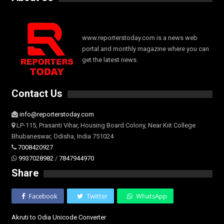
www.reporterstoday.com is a news web
portal and monthly magazine where you can
get the latest news.
Contact Us
info@reporterstoday.com
LP-115, Prasanti Vihar, Housing Board Colony, Near Kiit College
Bhubaneswar, Odisha, India 751024
7008420927
9937028982
/
7847944970
Share
Facebook
Twitter
WhatsApp
Akruti to Odia Unicode Converter