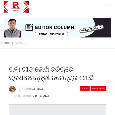
Home
ଭାରତ
ଗର୍ବା ଗୀତ ଲେଖି ଚର୍ଚ୍ଚାରେ
ପ୍ରଧାନମନ୍ତ୍ରୀ ନରେନ୍ଦ୍ର ମୋଦି
ଭାରତ
ମନୋରଞ୍ଜନ
By
SUDESNA JANA
Last updated
Oct 15, 2023