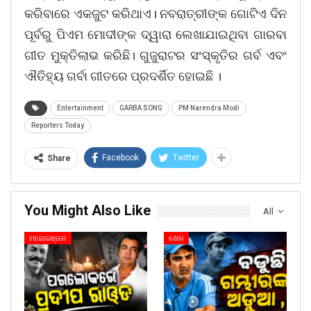
କରିବାରେ ଏକଜୁଟ କରିଥାଏ। ନବରାତ୍ରୀଙ୍କ ଗୋଟିଏ ଦିନ
ପୂର୍ବରୁ ପିଏମ ମୋଦୀଙ୍କ ଦ୍ୱାରା ଲେଖାଯାଇଥିବା ଗାରବା
ଗୀତ ମୁକ୍ତିଲାଭ କରିଛି। ଗୁଜୁରାଟର ସଂସ୍କୃତିର ଗର୍ବ ଏବଂ
ଐତିହ୍ୟ ଗର୍ବା ଗୀତରେ ପ୍ରଦର୍ଶିତ ହୋଇଛି ।
Entertainment
GARBA SONG
PM Narendra Modi
Reporters Today
Facebook
Twitter
Share
You Might Also Like
All
ମନୋରଞ୍ଜନ
ଖେଳ