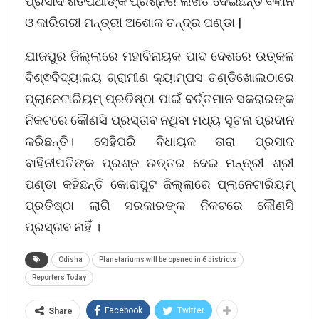
ପ୍ରସାଦ ଶତପଥୀଙ୍କ ପ୍ରଶ୍ନର ଲିଖିତ ଦେଇଛନ୍ତି ବିଜ୍ଞାନ
ଓ କାରିଗରୀ ମନ୍ତ୍ରୀ ଅଶୋକ ଚନ୍ଦ୍ର ପଣ୍ଡା |
ଯାଜପୁର ଜିଲ୍ଲାରେ ମହାବିନାୟକ ପାଦ ଦେଶରେ ଉତ୍କଳ
ବିଶ୍ଵବିଦ୍ୟାଳୟ ଗ୍ରାମୀଣ କ୍ୟାମ୍ପସ ଚଣ୍ଡିଖୋଲଠାରେ
ପ୍ଲାନେଟାରିୟମ୍ ପ୍ରତିଷ୍ଠା ପାଇଁ ବର୍ତ୍ତମାନ ସକରାରଙ୍କ
ନିକଟରେ କୌଣସି ପ୍ରସ୍ତାବ ନଥିବା ମଧ୍ୟ ସୂଚନା ପ୍ରଦାନ
କରିଛନ୍ତି। ସେହିପରି ବିଧାୟକ ତାରା ପ୍ରସାଦ
ବାହିନୀପତିଙ୍କ ପ୍ରଶ୍ନ ଉତ୍ତର ଦେଇ ମନ୍ତ୍ରୀ ଶ୍ରୀ
ପଣ୍ଡା କହିଛନ୍ତି କୋରାପୁଟ ଜିଲ୍ଲାରେ ପ୍ଲାନେଟାରିୟମ୍
ପ୍ରତିଷ୍ଠା ଲାଗି ସରକାରଙ୍କ ନିକଟରେ କୌଣସି
ପ୍ରସ୍ତାବ ନାହିଁ ।
Odisha
Planetariums will be opened in 6 districts
Reporters Today
Facebook
Twitter
Share