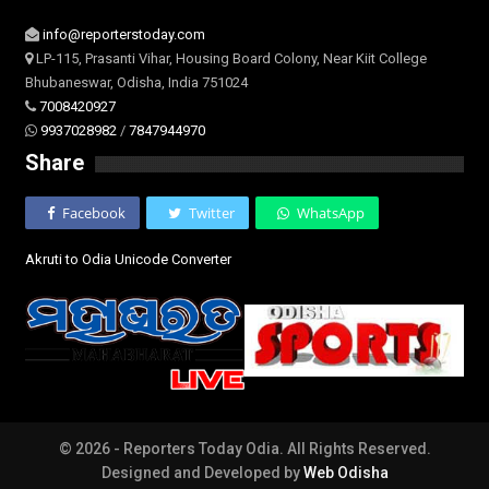
info@reporterstoday.com
LP-115, Prasanti Vihar, Housing Board Colony, Near Kiit College
Bhubaneswar, Odisha, India 751024
7008420927
9937028982
/
7847944970
Share
Facebook
Twitter
WhatsApp
Akruti to Odia Unicode Converter
© 2026 - Reporters Today Odia. All Rights Reserved.
Designed and Developed by
Web Odisha