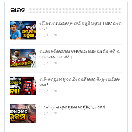
ଭାରତ
ଗୌତମ ଗମ୍ଭୀରଙ୍କ ପାଇଁ ବଢୁଛି ଅଡୁଆ । ଯାଇପାରେ
ପଦ !
Aug 4, 2026
ରଣଜୀ କ୍ରିକେଟରେ ଚମତ୍କାର ଖେଳ ପଦର୍ଶନ କରି ନା
କମେଇଲେ ଖେଳାଳି ।
Aug 3, 2026
ଗାଳି କରୁଥିଲେ ହୁଏତ ଯିବେନାହିଁ ଜେଲ୍ କିନ୍ତୁ ଭୋଗିବେ
ସଜା !
Aug 3, 2026
୨.୯ ତୀବ୍ରତା ଭୂକମ୍ପରେ କମ୍ପିଲା ରାଜଧାନୀ
Aug 2, 2026