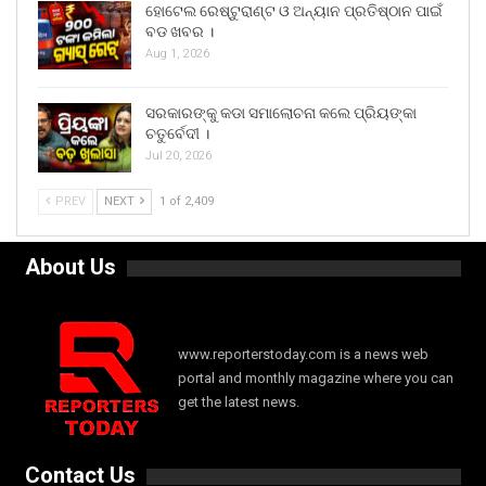
ହୋଟେଲ ରେଷ୍ଟୁରାଣ୍ଟ ଓ ଅନ୍ୟାନ ପ୍ରତିଷ୍ଠାନ ପାଇଁ
ବଡ ଖବର ।
Aug 1, 2026
ସରକାରଙ୍କୁ କଡା ସମାଲୋଚନା କଲେ ପ୍ରିୟଙ୍କା
ଚତୁର୍ବେଦୀ ।
Jul 20, 2026
PREV
NEXT
1 of 2,409
About Us
www.reporterstoday.com is a news web
portal and monthly magazine where you can
get the latest news.
Contact Us