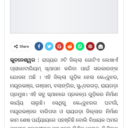
Share
ଭୁବନେଶ୍ୱର :
ରାଜ୍ୟର ୬ଟି ଜିଲ୍ଲା ଗୋଟିଏ ଲେଖାଏଁ
ପ୍ଲାନେଟାରିୟମ୍ ସ୍ଥାପନ କରିବା ପାଇଁ ସରକାରଙ୍କ
ଯୋଜନା ଅଛି । ଏହି ଜିଲ୍ଲା ଗୁଡ଼ିକ ହେଲା କେନ୍ଦୁଝର,
ମୟୂରଭଞ୍ଜ, ଗଞ୍ଜାମ, ବଲାଙ୍ଗିର, ସୁନ୍ଦରଗଡ଼, ରାୟଗଡ଼ା
ପ୍ରମୁଖ। ଏହି ସବୁ ସ୍ଥାନରେ ପ୍ରକଳ୍ପ ଗୁଡ଼ିକର ନିର୍ମାଣ
କାର୍ଯ୍ୟ ଚାଲୁଛି। ସେଥିରୁ କେନ୍ଦୁଝରର ଘଟଗାଁ,
ମୟୂରଭଞ୍ଜର ବାରିପଦା ଓ ରାୟଗଡ଼ା ଜିଲ୍ଲାର ନିର୍ମାଣ
କାମ ଶେଷ ପର୍ଯ୍ୟାୟରେ ପହଞ୍ଚିଛି ବୋଲି ବିଧାୟକ ଅମର