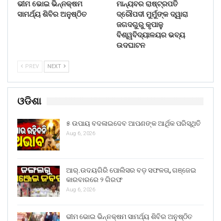
ଭୀମ ଭୋଇ ଭିନ୍ନକ୍ଷମ
ମାନ୍ୟବର ରାଷ୍ଟ୍ରପତି
ସାମର୍ଥ୍ୟ ଶିବିର ଅନୁଷ୍ଠିତ
ଦ୍ରୌପଦୀ ମୁର୍ମୁଙ୍କ ଦ୍ୱାରା
ଜଗଦଗୁରୁ କୃପାଳୁ
ବିଶ୍ୱବିଦ୍ୟାଳୟର ଭବ୍ୟ
ଉଦଘାଟନ
PREV
NEXT
ଓଡିଶା
୫ ଉପାୟ ବଦଳାଇଦେବ ଆପଣଙ୍କ ଆର୍ଥିକ ପରିସ୍ଥିତି
Aug 6, 2026
ଆର୍.ଉଦୟଗିରି ପୋଲିସର ବଡ଼ ସଫଳତା, ଗଞ୍ଜେଇ
କାରବାରରେ ୨ ଗିରଫ
Aug 6, 2026
ଭୀମ ଭୋଇ ଭିନ୍ନକ୍ଷମ ସାମର୍ଥ୍ୟ ଶିବିର ଅନୁଷ୍ଠିତ