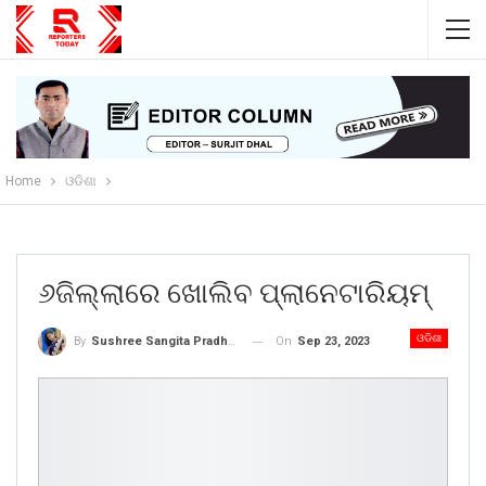
Home
ଓଡିଶା
୬ଜିଲ୍ଲାରେ ଖୋଲିବ ପ୍ଲାନେଟାରିୟମ୍
ଓଡିଶା
On
Sep 23, 2023
By
Sushree Sangita Pradhan