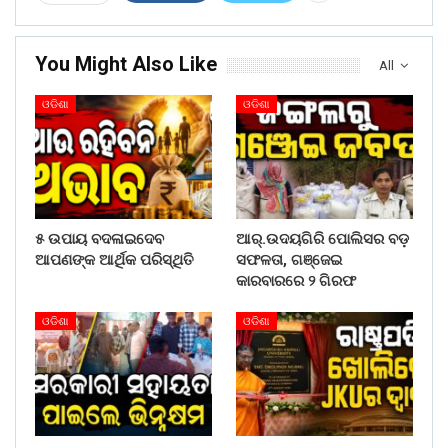
You Might Also Like
All
ଓଡିଶା
ଓଡିଶା
୫ ଉପାୟ ବଦଳାଇଦେବ
ଆର୍.ଉଦୟଗିରି ପୋଲିସର ବଡ଼
ଆପଣଙ୍କ ଆର୍ଥିକ ପରିସ୍ଥିତି
ସଫଳତା, ଗଞ୍ଜେଇ
କାରବାରରେ ୨ ଗିରଫ
ଓଡିଶା
ଓଡିଶା