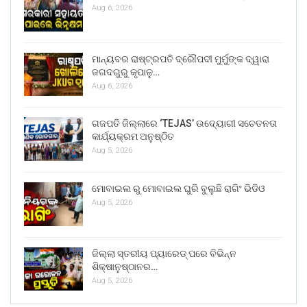
Aug 6, 2026
ମାନ୍ୟବର ରାଷ୍ଟ୍ରପତି ଦ୍ରୌପଦୀ ମୁର୍ମୁଙ୍କ ଦ୍ୱାରା
ଜଗଦଗୁରୁ କୃପାଳୁ…
Aug 6, 2026
ଗଜପତି ଜିଲ୍ଲାରେ ‘TEJAS’ ଉଦ୍ୟୋଗୀ ସଚେତନତା
କାର୍ଯ୍ୟକ୍ରମ ଅନୁଷ୍ଠିତ
Aug 5, 2026
ମୋବାଇଲ ରୁ ମୋବାଇଲ ଘୁରି ବୁଲୁଛି ରାଗିଂ ଭିଡିଓ
Aug 5, 2026
ଜିଲ୍ଲା ସ୍ତରୀୟ ପ୍ୟାରେଡ୍ ପରେ ବିଭିନ୍ନ
ଶିକ୍ଷାନୁଷ୍ଠାନର…
Aug 5, 2026