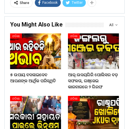
Facebook
Twitter
Share
You Might Also Like
All
ଓଡିଶା
ଓଡିଶା
୫ ଉପାୟ ବଦଳାଇଦେବ
ଆର୍.ଉଦୟଗିରି ପୋଲିସର ବଡ଼
ଆପଣଙ୍କ ଆର୍ଥିକ ପରିସ୍ଥିତି
ସଫଳତା, ଗଞ୍ଜେଇ
କାରବାରରେ ୨ ଗିରଫ
ଓଡିଶା
ଓଡିଶା