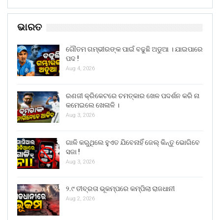
ଭାରତ
ଗୌତମ ଗମ୍ଭୀରଙ୍କ ପାଇଁ ବଢୁଛି ଅଡୁଆ । ଯାଇପାରେ
ପଦ !
Aug 4, 2026
ରଣଜୀ କ୍ରିକେଟରେ ଚମତ୍କାର ଖେଳ ପଦର୍ଶନ କରି ନା
କମେଇଲେ ଖେଳାଳି ।
Aug 3, 2026
ଗାଳି କରୁଥିଲେ ହୁଏତ ଯିବେନାହିଁ ଜେଲ୍ କିନ୍ତୁ ଭୋଗିବେ
ସଜା !
Aug 3, 2026
୨.୯ ତୀବ୍ରତା ଭୂକମ୍ପରେ କମ୍ପିଲା ରାଜଧାନୀ
Aug 2, 2026