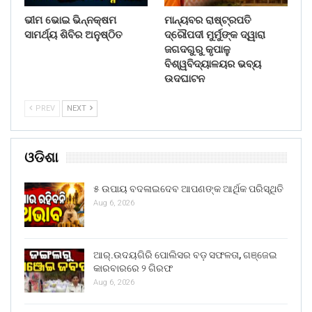
ଭୀମ ଭୋଇ ଭିନ୍ନକ୍ଷମ
ମାନ୍ୟବର ରାଷ୍ଟ୍ରପତି
ସାମର୍ଥ୍ୟ ଶିବିର ଅନୁଷ୍ଠିତ
ଦ୍ରୌପଦୀ ମୁର୍ମୁଙ୍କ ଦ୍ୱାରା
ଜଗଦଗୁରୁ କୃପାଳୁ
ବିଶ୍ୱବିଦ୍ୟାଳୟର ଭବ୍ୟ
ଉଦଘାଟନ
PREV
NEXT
ଓଡିଶା
୫ ଉପାୟ ବଦଳାଇଦେବ ଆପଣଙ୍କ ଆର୍ଥିକ ପରିସ୍ଥିତି
Aug 6, 2026
ଆର୍.ଉଦୟଗିରି ପୋଲିସର ବଡ଼ ସଫଳତା, ଗଞ୍ଜେଇ
କାରବାରରେ ୨ ଗିରଫ
Aug 6, 2026