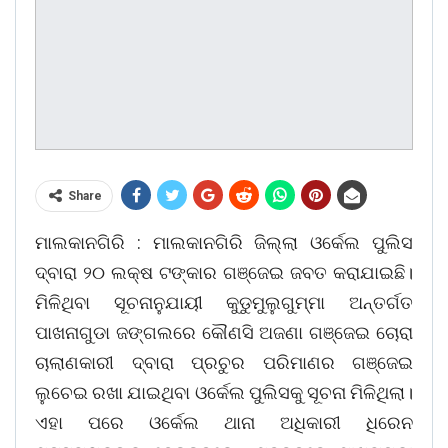
Share
ମାଲକାନଗିରି : ମାଲକାନଗିରି ଜିଲ୍ଲା ଓର୍କେଲ ପୁଲିସ
ଦ୍ବାରା ୨୦ ଲକ୍ଷ ଟଙ୍କାର ଗଞ୍ଜେଇ ଜବତ କରାଯାଇଛି।
ମିଳିଥିବା ସୂଚନାନୁଯାୟୀ କୁଡୁମୁଲୁଗୁମ୍ମା ଅନ୍ତର୍ଗତ
ପାଖନାଗୁଡା ଜଙ୍ଗଲରେ କୌଣସି ଅଜଣା ଗଞ୍ଜେଇ ଚୋରା
ଚାଲାଣକାରୀ ଦ୍ବାରା ପ୍ରଚୁର ପରିମାଣର ଗଞ୍ଜେଇ
ଲୁଚେଇ ରଖା ଯାଇଥିବା ଓର୍କେଲ ପୁଲିସକୁ ସୂଚନା ମିଳିଥିଲା।
ଏହା ପରେ ଓର୍କେଲ ଥାନା ଅଧିକାରୀ ଧିରେନ