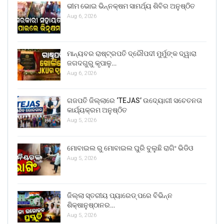
ଭୀମ ଭୋଇ ଭିନ୍ନକ୍ଷମ ସାମର୍ଥ୍ୟ ଶିବିର ଅନୁଷ୍ଠିତ
Aug 6, 2026
ମାନ୍ୟବର ରାଷ୍ଟ୍ରପତି ଦ୍ରୌପଦୀ ମୁର୍ମୁଙ୍କ ଦ୍ୱାରା
ଜଗଦଗୁରୁ କୃପାଳୁ…
Aug 6, 2026
ଗଜପତି ଜିଲ୍ଲାରେ ‘TEJAS’ ଉଦ୍ୟୋଗୀ ସଚେତନତା
କାର୍ଯ୍ୟକ୍ରମ ଅନୁଷ୍ଠିତ
Aug 5, 2026
ମୋବାଇଲ ରୁ ମୋବାଇଲ ଘୁରି ବୁଲୁଛି ରାଗିଂ ଭିଡିଓ
Aug 5, 2026
ଜିଲ୍ଲା ସ୍ତରୀୟ ପ୍ୟାରେଡ୍ ପରେ ବିଭିନ୍ନ
ଶିକ୍ଷାନୁଷ୍ଠାନର…
Aug 5, 2026