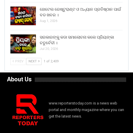
ହୋଟେଲ ରେଷ୍ଟୁରାଣ୍ଟ ଓ ଅନ୍ୟାନ ପ୍ରତିଷ୍ଠାନ ପାଇଁ
ବଡ ଖବର ।
Aug 1, 2026
ସରକାରଙ୍କୁ କଡା ସମାଲୋଚନା କଲେ ପ୍ରିୟଙ୍କା
ଚତୁର୍ବେଦୀ ।
Jul 20, 2026
PREV
NEXT
1 of 2,409
About Us
www.reporterstoday.com is a news web
portal and monthly magazine where you can
get the latest news.