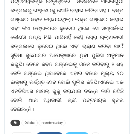
ପଟ୍ଟନାୟକଙ୍କ ନେତୃତ୍ଵରେ ସଦଳବଳେ ପାଖନାଗୁଡା
ଜଙ୍ଗଲରୁ ଗଞ୍ଜେଇକୁ ଖୋଜି ବାହାର କରିବା ସହ ୮ ବସ୍ତା
ଗଞ୍ଜେଇ ଜବତ କରାଯାଇଥିଲା। ଉକ୍ତ ଗଞ୍ଜେଇ କାହାର
ଏବଂ କିଏ ଜଙ୍ଗଲରେ ଲୁଚେଇ ଥିଲେ ସେ ସମ୍ପର୍କରେ
କୌଣସି ତଥ୍ୟ ମିଳି ପାରିନାହିଁ।କେହି ଚୋରା ଚାଲାଣକାରୀ
ଜଙ୍ଗଲରେ ଲୁଚେଇ ଥିଲେ ଏବଂ ଚାଲାଣ କରିବା ପାଇଁ
ସୁବିଧା ସୁଯୋଗର ଅପେକ୍ଷାରେ ଥିବା ପୁଲିସ ଅନୁମାନ
କରୁଛି। ତେବେ ଜବତ ଗଞ୍ଜେଇକୁ ଓଜନ କରିବାରୁ ୨ ଶହ
କେଜି ଗଞ୍ଜେଇ ଥିବାବେଳେ ଏହାର ବଜାର ମୂଲ୍ୟ ୨୦
ଲକ୍ଷରୁ ଉର୍ଦ୍ଧ୍ବ ହେବ ବୋଲି ପୁଲିସ କହିଛି।ଏନେଇ ଏକ
ଏନଡିପିଏସ ମାମଲା ରୁଜୁ କରାଯାଇ ତଦନ୍ତ ଜାରି ରହିଛି
ବୋଲି ଥାନା ଅଧିକାରୀ ଶ୍ରୀ ପଟ୍ଟନାୟକ ସୂଚନା
ଦେଇଛନ୍ତି।
Odisha
reporterstoday