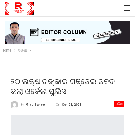
Home
ଓଡିଶା
୨୦ ଲକ୍ଷ ଟଙ୍କାର ଗଞ୍ଜେଇ ଜବତ
କଲା ଓର୍କେଲ ପୁଲିସ
ଓଡିଶା
On
Oct 24, 2024
By
Minu Sahoo