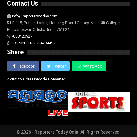
Contact Us
info@reporterstoday.com
LP-115, Prasanti Vihar, Housing Board Colony, Near Kiit College
Bhubaneswar, Odisha, India 751024
7008420927
9937028982
/
7847944970
Share
Facebook
Twitter
WhatsApp
Akruti to Odia Unicode Converter
© 2026 - Reporters Today Odia. All Rights Reserved.