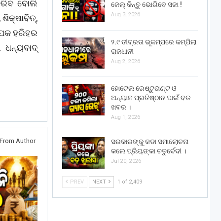
କରିବ ବୋଲି
ଜେଲ୍ କିନ୍ତୁ ଭୋଗିବେ ସଜା !
Aug 3, 2026
ିକ୍ଷାବିତ୍,
ୟାପକ ହରିହର
୨.୯ ତୀବ୍ରତା ଭୂକମ୍ପରେ କମ୍ପିଲା
ୀ ଧନ୍ୟବାଦ୍
ରାଜଧାନୀ
Aug 2, 2026
ହୋଟେଲ ରେଷ୍ଟୁରାଣ୍ଟ ଓ
ଅନ୍ୟାନ ପ୍ରତିଷ୍ଠାନ ପାଇଁ ବଡ
ଖବର ।
Aug 1, 2026
From Author
ସରକାରଙ୍କୁ କଡା ସମାଲୋଚନା
କଲେ ପ୍ରିୟଙ୍କା ଚତୁର୍ବେଦୀ ।
Jul 20, 2026
PREV
NEXT
1 of 2,409