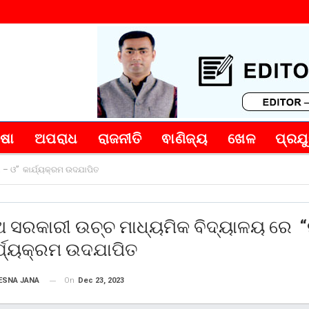
୍ଷା
ଅପରାଧ
ରାଜନୀତି
ଵାଣିଜ୍ୟ
ଖେଳ
ପ୍ରଯୁ
 – ଓ” କାର୍ଯ୍ୟକ୍ରମ ଉଦଯାପିତ
ଥ ସରକାରୀ ଉଚ୍ଚ ମାଧ୍ୟମିକ ବିଦ୍ୟାଳୟ ରେ 
୍ଯ୍ୟକ୍ରମ ଉଦଯାପିତ
On
Dec 23, 2023
ESNA JANA