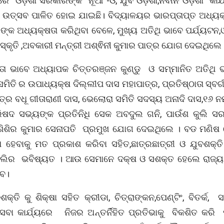
େ ଓଡ଼ିଶା ସରକାରଙ୍କ “ନୂଆ -ଓ, ଯୁବ ଓଡ଼ିଶା,ନବୀନ ଓଡ଼ିଶା” କା
ଉତ୍ସବ ପାଳିତ ହୋଇ ଯାଇଛି। ବିଦ୍ୟାଳୟର ଭାରପ୍ତାପ୍ତ ଅଧ୍
ୁଙ୍କ ଅଧ୍ୟକ୍ଷତା କରିଥିବା ବେଳେ, ମୁଖ୍ୟ ଅତିଥି ଭାବେ ପର୍ଯ୍ୟଟନ,
ଂସ୍କୃତି ,ଅବକାରୀ ମନ୍ତ୍ରୀ ଅଶ୍ଵିନୀ କୁମାର ପାତ୍ର ଯୋଗ ଦେଇଥିଲେ
୍ତା ଭାବେ ଅଧ୍ୟାପକ ଚିତ୍ତରଞ୍ଜନ କୁଣ୍ଡୁ ଓ ସମ୍ମାନିତ ଅତିଥି ଭ
ମିତି ର ଉପାଧ୍ୟକ୍ଷ ଦିଲ୍ଲୀପ ଦାସ ମହାପାତ୍ର, ପ୍ରତିଷ୍ଠାତା ସ୍ବର୍
ତ୍ର ବଧୂ ଗୀତାରାଣୀ ଦାସ, ଭେଲୋରା ସମିତି ସଦସ୍ୟ ଅନାଦି ଦାସ,୧୬
ରିଷଦ ସଭ୍ୟଙ୍କ ପ୍ରତିନିଧି ସେକ ଅବଦୁଲ ଗନି, ପାଉଁଶ କୁଲି ସ
ି ଶିଶିର କୁମାର ସେନାପତି ପ୍ରମୁଖ ଯୋଗ ଦେଇଥିଲେ । ବଡ ମଣିଷ 
ହେବାକୁ ମତ ପ୍ରକାଶ କରିବା ସହିତ,ଛାତ୍ରଛାତ୍ରୀ ଓ ଯୁବଶକ୍ତି
ାଲିର ଭବିଷ୍ୟତ । ଆଉ ସେମାନେ ଦକ୍ଷ ଓ ସଶକ୍ତ ହେଲେ ରାଜ୍
ବ।
ତି କୁ ଶିକ୍ଷା ସହିତ କ୍ରୀଡା, ଚିତ୍ରାଙ୍କନ,ପେଣ୍ଟିଂ, ବିତର୍କ, ସ
ସେବା କାର୍ଯ୍ୟରେ ନିଜର ଅନ୍ତର୍ନିହିତ ପ୍ରତିଭାକୁ ବିକଶିତ କରି 