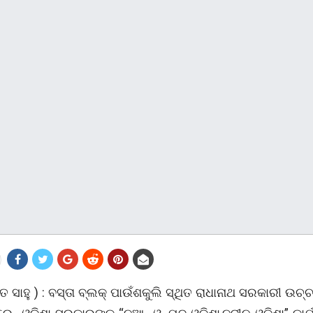
ିତ ସାହୁ ) : ବସ୍ତା ବ୍ଲକ୍ ପାଉଁଶକୁଲି ସ୍ଥିତ ରାଧାନାଥ ସରକାରୀ ଉଚ୍