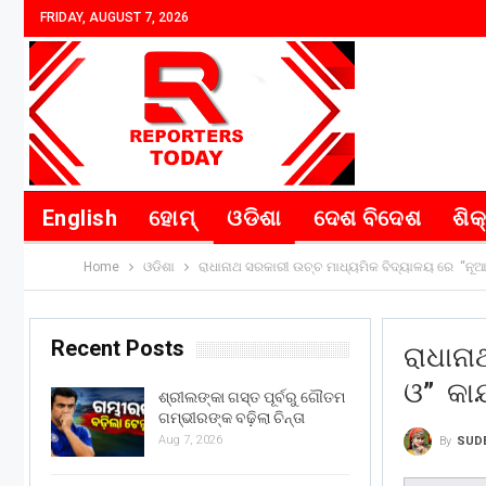
FRIDAY, AUGUST 7, 2026
English
ହୋମ୍
ଓଡିଶା
ଦେଶ ବିଦେଶ
ଶିକ
Home
ଓଡିଶା
ରାଧାନାଥ ସରକାରୀ ଉଚ୍ଚ ମାଧ୍ୟମିକ ବିଦ୍ୟାଳୟ ରେ “ନୂଆ
Recent Posts
ରାଧାନା
ଓ” କାର
ଶ୍ରୀଲଙ୍କା ଗସ୍ତ ପୂର୍ବରୁ ଗୌତମ
ଗମ୍ଭୀରଙ୍କ ବଢ଼ିଲା ଚିନ୍ତା
Aug 7, 2026
By
SUD