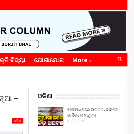
କ୍ତି ବିଦ୍ୟା
ଯୋଗାଯୋଗ
More
ଓଡିଶା
“ନୂଆ –
ବାଲିଆନ୍ତାରେ ଅଘଟଣ, ନଦୀରେ
ଭାସିଗଲେ ୨ ଯୁବକ
ଓଡିଶା
Aug 7, 2026