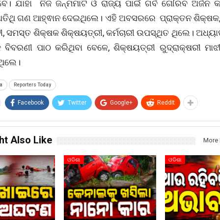
େ। ଯାହା ନିଜ ଜନ୍ମମାଟି ଓ ରାଜ୍ୟ ପାଇଁ ଗର୍ବ ଗୌରବ ଅର୍ଜନ 
ଅତିଥି ଗଣ ଆହ୍ଵାନ ଦେଇଥିଲେ। ଏହି ଅବସରରେ ପ୍ରାକ୍ତନ ଶିକ୍ଷକ, ଶ
, ସମସ୍ତ ଶିକ୍ଷକ ଶିକ୍ଷୟତ୍ରୀ, କର୍ମଚାରୀ ଉପସ୍ଥିତ ଥିଲେ। ଅଧ୍
ଷିକ ବିବରଣୀ ପାଠ କରିଥିବା ବେଳେ, ଶିକ୍ଷୟତ୍ରୀ ରୁଦ୍ରାକ୍ଷରୀ ମାଝ
ଥିଲେ।
a
Reporters Today
Facebook
Twitter
Google+
ReddIt
ht Also Like
More 
ଓଡିଶା
ଓଡିଶା