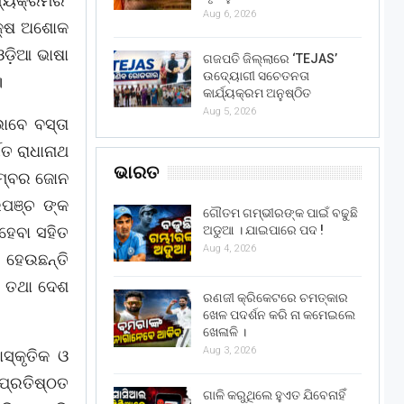
ର୍ଯ୍ୟକ୍ରମର
Aug 6, 2026
ୟକ୍ଷ ଅଶୋକ
ଓଡ଼ିଆ ଭାଷା
ଗଜପତି ଜିଲ୍ଲାରେ ‘TEJAS’
ଉଦ୍ୟୋଗୀ ସଚେତନତା
।
କାର୍ଯ୍ୟକ୍ରମ ଅନୁଷ୍ଠିତ
Aug 5, 2026
ାବେ ବସ୍ତା
ଗତ ରାଧାନାଥ
ଭାରତ
 ନମ୍ବର ଜୋନ
ରପଞ୍ଚ ଙ୍କ
ଗୌତମ ଗମ୍ଭୀରଙ୍କ ପାଇଁ ବଢୁଛି
ଅଡୁଆ । ଯାଇପାରେ ପଦ !
ହେବା ସହିତ
Aug 4, 2026
 ହେଉଛନ୍ତି
ୟ ତଥା ଦେଶ
ରଣଜୀ କ୍ରିକେଟରେ ଚମତ୍କାର
ଖେଳ ପଦର୍ଶନ କରି ନା କମେଇଲେ
ଖେଳାଳି ।
Aug 3, 2026
ାସ୍କୃତିକ ଓ
ପ୍ରତିଷ୍ଠତ
ଗାଳି କରୁଥିଲେ ହୁଏତ ଯିବେନାହିଁ