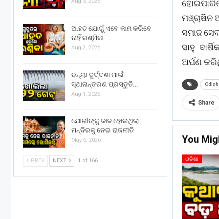
ହୋଇପାରିବ
Aug 3, 2026
ମଞ୍ଚାଷିନ 
ଆହତ ଯୋଗୁଁ ଏବେ କାମ କରିବେ
ସମାଜ ସେବୀ
ନାହିଁ ରଶ୍ମିକା
ସାହୁ ବାର୍
Aug 2, 2026
ଅର୍ପଣ କରି
ବନ୍ୟା ଦୁର୍ଦ୍ଦଶା ପାଇଁ
ସ୍ଥାନାନ୍ତରଣ ପ୍ରସ୍ତୁତି…
Odish
Aug 1, 2026
Share
ଯୋଗୀଙ୍କୁ କାଳ ହୋଇଥିଲା
ମନ୍ଦିରକୁ ନେଇ ରାଜନୀତି
You Mig
May 6, 2026
ଓଡିଶା
PREV
NEXT
1 of 166