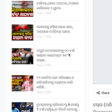
ବାଲିଆନ୍ତାରେ ଅଘଟଣ, ନଦୀରେ
ଭାସିଗଲେ ୨ ଯୁବକ
Aug 7, 2026
କେନାଲକୁ ଖସିଲା ନାନୋ କାର,
ଅଳ୍ପକେ ବର୍ତ୍ତିଲେ ଚାଳକ
Aug 7, 2026
ତରୁଣ ତେଜପାଲଙ୍କୁ ୧୦ ବର୍ଷ
ସଶ୍ରମ କାରାଦଣ୍ଡ ଏବଂ ₹୫
ଲକ୍ଷ…
Aug 6, 2026
୧୬ କୋଟିର ଋଣ ପରିଷୋଧ ନ
କରିପାରିବାରୁ ବ୍ୟାଙ୍କ ଜାରି
କରିଛି…
Aug 6, 2026
Share
ବସ୍ତା (ଅଜ
ବୁମରାହଙ୍କୁ କ୍ରିକେଟରୁ 6 ମାସରୁ
1 ବର୍ଷ ପର୍ଯ୍ୟନ୍ତ ବିରତି ନେବାକୁ…