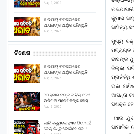
ବିଦ୍ୟାଳୟର
Aug 6, 2026
ଉଦଯାପନୀ 
କୁମାର ସାହ
୫ ଉପାୟ ବଦଳାଇଦେବ
ଆପଣଙ୍କ ଆର୍ଥିକ ପରିସ୍ଥିତି
ସାହିତ୍ୟ ସ
Aug 6, 2026
ମୁଖ୍ୟ ବକ
ପଞ୍ଚାୟତ ସ
ବିଶେଷ
ଦାସଙ୍କ ପୁ
୫ ଉପାୟ ବଦଳାଇଦେବ
ଜିଲ୍ଲା ପ
ଆପଣଙ୍କ ଆର୍ଥିକ ପରିସ୍ଥିତି
ପ୍ରତିନିଧ
Aug 6, 2026
ଭଲ ମଣିଷ 
ଆସନ୍ତା କ
୨୦ ହଜାର ଟଙ୍କାର ବିଲ୍ ଦେଖି
ଉଡିଗଲା ପ୍ରେମିକଙ୍କ ହୋସ୍
ସଶକ୍ତ ହେ
Aug 3, 2026
ଆଉ ଯୁବଶକ୍
ଗାଳି କରୁଥିଲେ ହୁଏତ ଯିବେନାହିଁ
ସାମାଜିକ 
ଜେଲ୍ କିନ୍ତୁ ଭୋଗିବେ ସଜା !