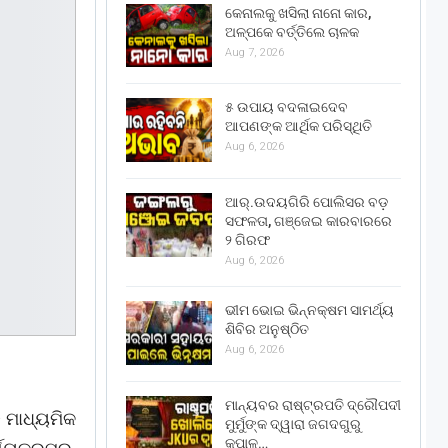
କେନାଲକୁ ଖସିଲା ନାନୋ କାର,
ଅଳ୍ପକେ ବର୍ତ୍ତିଲେ ଚାଳକ
Aug 7, 2026
୫ ଉପାୟ ବଦଳାଇଦେବ
ଆପଣଙ୍କ ଆର୍ଥିକ ପରିସ୍ଥିତି
Aug 6, 2026
ଆର୍.ଉଦୟଗିରି ପୋଲିସର ବଡ଼
ସଫଳତା, ଗଞ୍ଜେଇ କାରବାରରେ
୨ ଗିରଫ
Aug 6, 2026
ଭୀମ ଭୋଇ ଭିନ୍ନକ୍ଷମ ସାମର୍ଥ୍ୟ
ଶିବିର ଅନୁଷ୍ଠିତ
Aug 6, 2026
ମାନ୍ୟବର ରାଷ୍ଟ୍ରପତି ଦ୍ରୌପଦୀ
ଚ ମାଧ୍ୟମିକ
ମୁର୍ମୁଙ୍କ ଦ୍ୱାରା ଜଗଦଗୁରୁ
କୃପାଳୁ…