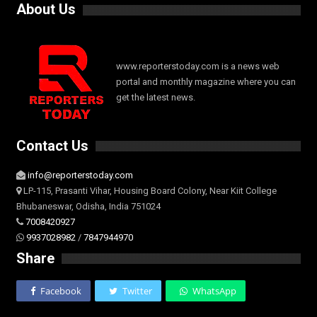
About Us
www.reporterstoday.com is a news web
portal and monthly magazine where you can
get the latest news.
Contact Us
info@reporterstoday.com
LP-115, Prasanti Vihar, Housing Board Colony, Near Kiit College
Bhubaneswar, Odisha, India 751024
7008420927
9937028982
/
7847944970
Share
Facebook
Twitter
WhatsApp