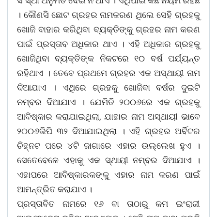
ସଂସ୍ଥା ଅନୁମତି ଦେଇ ନ ଥାଏ । ଏଥିପାଇଁ କିଛି ନିୟମ ରହିଛି
। କୌଣସି ଛୋଟ ଗ୍ରହର ନାମକରଣ ଥିଲେ ସେହି ଗ୍ରହକୁ
ଖୋଜି ବାହାର କରିଥିବା ବ୍ୟକ୍ତିଙ୍କୁ ଗ୍ରହର ନାମ କରଣ
ପାଇଁ ପ୍ରସ୍ତାବ ଅଧିକାର ଥାଏ । ଏହି ଅଧିକାର ଗ୍ରହକୁ
ଖୋଜିଥିବା ବ୍ୟକ୍ତିଙ୍କ ନିକଟରେ ୧୦ ବର୍ଷ ପର୍ଯ୍ୟନ୍ତ
ରହିଥାଏ । ତେବେ ପ୍ରଥମେ ଗ୍ରହର ଏକ ଅସ୍ଥାୟୀ ନାମ
ଦିଆଯାଏ । ଏଥିରେ ଗ୍ରହକୁ ଖୋଜିବା ବର୍ଷର ଦୁଇଟି
ନମ୍ବର ଦିଆଯାଏ । ଯେମିତି ୨୦୦୬ରେ ଏକ ଗ୍ରହକୁ
ଆବିଷ୍କାର କରାଯାଇଥିଲା, ଯାହାର ନାମ ଅସ୍ଥାୟୀ ଭାବେ
୨୦୦୬ଭିପି ୩୨ ଦିଆଯାଇଥିଲା । ଏହି ଗ୍ରହର ଅର୍ବିଟର
ଚିହ୍ନଟ ପରେ ୪ଟି ଜାଗାରେ ଏହାର ଉଲ୍ଲେଖ ହୁଏ ।
ସେତେବେଳେ ଏହାକୁ ଏକ ସ୍ଥାୟୀ ନମ୍ବର ଦିଆଯାଏ ।
ଏହାପରେ ଆବିଷ୍କାରକଙ୍କୁ ଏହାର ନାମ କରଣ ପାଇଁ
ଆମନ୍ତ୍ରିତ କରାଯାଏ ।
ପ୍ରସ୍ତାବିତ ନାମରେ ୧୬ ବା ତାଠାରୁ କମ ଇଂରାଜୀ