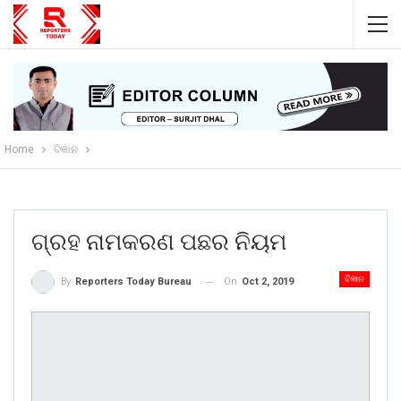
Home
ବିଜ୍ଞାନ
ଗ୍ରହ ନାମକରଣ ପଛର ନିୟମ
ବିଜ୍ଞାନ
On
Oct 2, 2019
By
Reporters Today Bureau