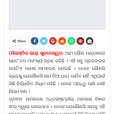
Share
(ଶିଳାସ୍ମିତା ରାୟ) ଭୁବନେଶ୍ୱର:
ଆମ ସୌର ମଣ୍ଡଳରେ
ଛୋଟ ବଡ ଅସଂଖ୍ୟ ଗ୍ରହ ରହିଛି । ଏହି ସବୁ ଗ୍ରହଙ୍କର
ଗୋଟିଏ ଲେଖା ନାମକରଣ ହୋଇଛି । ତେବେ କୌଣସି
ଗ୍ରହକୁ ଯେକୌଣସି ନାମ ଦିଆ ଯାଇ ପାରିବ ନାହିଁ ଏଥିପାଇଁ
କିଛି ନିର୍ଦ୍ଧାରିତ ନିୟମ ରହିଛି । ତେବେ ଆସନ୍ତୁ ଜାଣି ସେହି
ନିୟମ କଣ ।
ଗ୍ରହର ନାମକରଣ ଅନ୍ତରାଷ୍ଟ୍ରୀୟ ମହାକାଶ ବିଜ୍ଞାନ
ସଂଘ ଦ୍ୱାରା ହୋଇଥାଏ । ତେବେ ଯେକୌଣସି ନାମକୁ ଏହି