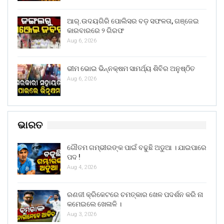
ଆର୍.ଉଦୟଗିରି ପୋଲିସର ବଡ଼ ସଫଳତା, ଗଞ୍ଜେଇ
କାରବାରରେ ୨ ଗିରଫ
Aug 6, 2026
ଭୀମ ଭୋଇ ଭିନ୍ନକ୍ଷମ ସାମର୍ଥ୍ୟ ଶିବିର ଅନୁଷ୍ଠିତ
Aug 6, 2026
ଭାରତ
ଗୌତମ ଗମ୍ଭୀରଙ୍କ ପାଇଁ ବଢୁଛି ଅଡୁଆ । ଯାଇପାରେ
ପଦ !
Aug 4, 2026
ରଣଜୀ କ୍ରିକେଟରେ ଚମତ୍କାର ଖେଳ ପଦର୍ଶନ କରି ନା
କମେଇଲେ ଖେଳାଳି ।
Aug 3, 2026