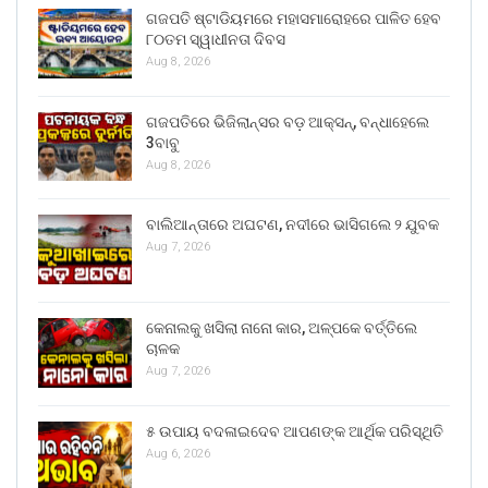
ଗଜପତି ଷ୍ଟାଡିୟମରେ ମହାସମାରୋହରେ ପାଳିତ ହେବ
୮୦ତମ ସ୍ୱାଧୀନତା ଦିବସ
Aug 8, 2026
ଗଜପତିରେ ଭିଜିଲାନ୍ସର ବଡ଼ ଆକ୍ସନ୍, ବନ୍ଧାହେଲେ
3ବାବୁ
Aug 8, 2026
ବାଲିଆନ୍ତାରେ ଅଘଟଣ, ନଦୀରେ ଭାସିଗଲେ ୨ ଯୁବକ
Aug 7, 2026
କେନାଲକୁ ଖସିଲା ନାନୋ କାର, ଅଳ୍ପକେ ବର୍ତ୍ତିଲେ
ଚାଳକ
Aug 7, 2026
୫ ଉପାୟ ବଦଳାଇଦେବ ଆପଣଙ୍କ ଆର୍ଥିକ ପରିସ୍ଥିତି
Aug 6, 2026