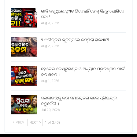
ଗାଳି କରୁଥିଲେ ହୁଏତ ଯିବେନାହିଁ ଜେଲ୍ କିନ୍ତୁ ଭୋଗିବେ
ସଜା !
Aug 3, 2026
୨.୯ ତୀବ୍ରତା ଭୂକମ୍ପରେ କମ୍ପିଲା ରାଜଧାନୀ
Aug 2, 2026
ହୋଟେଲ ରେଷ୍ଟୁରାଣ୍ଟ ଓ ଅନ୍ୟାନ ପ୍ରତିଷ୍ଠାନ ପାଇଁ
ବଡ ଖବର ।
Aug 1, 2026
ସରକାରଙ୍କୁ କଡା ସମାଲୋଚନା କଲେ ପ୍ରିୟଙ୍କା
ଚତୁର୍ବେଦୀ ।
Jul 20, 2026
PREV
NEXT
1 of 2,409