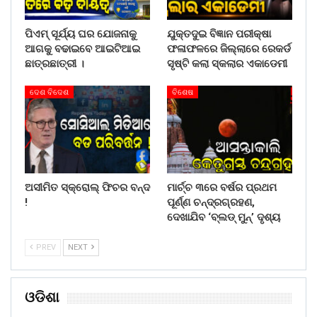
ପିଏମ୍ ସୂର୍ଯ୍ୟ ଘର ଯୋଜନାକୁ
ଯୁକ୍ତଦୁଇ ବିଜ୍ଞାନ ପରୀକ୍ଷା
ଆଗକୁ ବଢାଇବେ ଆଇଟିଆଇ
ଫଳାଫଳରେ ଜିଲ୍ଲାରେ ରେକର୍ଡ
ଛାତ୍ରଛାତ୍ରୀ ।
ସୃଷ୍ଟି କଲା ସ୍କଲାର ଏକାଡେମୀ
ଦେଶ ବିଦେଶ
ବିଶେଷ
ଅସୀମିତ ସ୍କ୍ରୋଲ୍ ଫିଚର ବନ୍ଦ
ମାର୍ଚ୍ଚ ୩ରେ ବର୍ଷର ପ୍ରଥମ
!
ପୂର୍ଣ୍ଣ ଚନ୍ଦ୍ରଗ୍ରହଣ,
ଦେଖାଯିବ ‘ବ୍ଲଡ୍ ମୁନ୍’ ଦୃଶ୍ୟ
PREV
NEXT
ଓଡିଶା