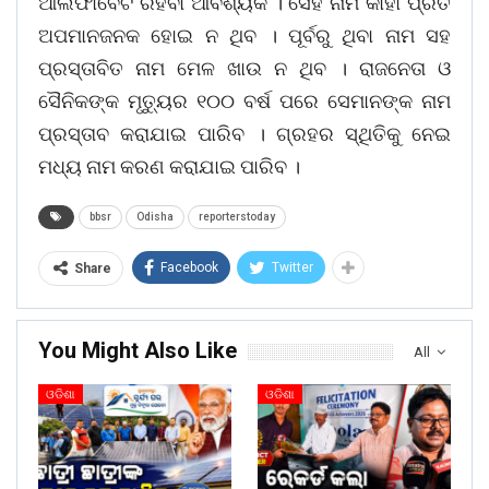
ଆଲଫାବେଟ ରହିବା ଆବଶ୍ୟକ । ସେହି ନାମ କାହା ପ୍ରତି
ଅପମାନଜନକ ହୋଇ ନ ଥିବ । ପୂର୍ବରୁ ଥିବା ନାମ ସହ
ପ୍ରସ୍ତାବିତ ନାମ ମେଳ ଖାଉ ନ ଥିବ । ରାଜନେତା ଓ
ସୈନିକଙ୍କ ମୃତ୍ୟୁର ୧୦୦ ବର୍ଷ ପରେ ସେମାନଙ୍କ ନାମ
ପ୍ରସ୍ତାବ କରାଯାଇ ପାରିବ । ଗ୍ରହର ସ୍ଥିତିକୁ ନେଇ
ମଧ୍ୟ ନାମ କରଣ କରାଯାଇ ପାରିବ ।
bbsr
Odisha
reporterstoday
Facebook
Twitter
Share
You Might Also Like
All
ଓଡିଶା
ଓଡିଶା