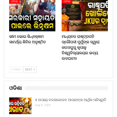
ଓଡିଶା
ଓଡିଶା
ଭୀମ ଭୋଇ ଭିନ୍ନକ୍ଷମ
ମାନ୍ୟବର ରାଷ୍ଟ୍ରପତି
ସାମର୍ଥ୍ୟ ଶିବିର ଅନୁଷ୍ଠିତ
ଦ୍ରୌପଦୀ ମୁର୍ମୁଙ୍କ ଦ୍ୱାରା
ଜଗଦଗୁରୁ କୃପାଳୁ
ବିଶ୍ୱବିଦ୍ୟାଳୟର ଭବ୍ୟ
ଉଦଘାଟନ
PREV
NEXT
ଓଡିଶା
୫ ଉପାୟ ବଦଳାଇଦେବ ଆପଣଙ୍କ ଆର୍ଥିକ ପରିସ୍ଥିତି
Aug 6, 2026