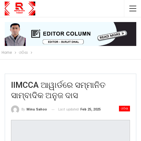
Home
ଓଡିଶା
IIMCCA ଆୱାର୍ଡରେ ସମ୍ମାନିତ
ସାମ୍ବାଦିକ ଅନୁଜ ଦାସ
ଓଡିଶା
Last updated
Feb 25, 2025
By
Minu Sahoo