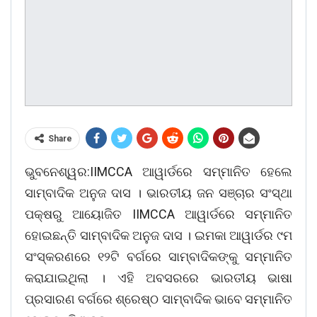
Share
ଭୁବନେଶ୍ୱର:IIMCCA ଆୱାର୍ଡରେ ସମ୍ମାନିତ ହେଲେ
ସାମ୍ବାଦିକ ଅନୁଜ ଦାସ । ଭାରତୀୟ ଜନ ସଞ୍ଚାର ସଂସ୍ଥା
ପକ୍ଷରୁ ଆୟୋଜିତ IIMCCA ଆୱାର୍ଡରେ ସମ୍ମାନିତ
ହୋଇଛନ୍ତି ସାମ୍ବାଦିକ ଅନୁଜ ଦାସ । ଇମକା ଆୱାର୍ଡର ୯ମ
ସଂସ୍କରଣରେ ୧୨ଟି ବର୍ଗରେ ସାମ୍ବାଦିକଙ୍କୁ ସମ୍ମାନିତ
କରାଯାଇଥିଲା । ଏହି ଅବସରରେ ଭାରତୀୟ ଭାଷା
ପ୍ରସାରଣ ବର୍ଗରେ ଶ୍ରେଷ୍ଠ ସାମ୍ବାଦିକ ଭାବେ ସମ୍ମାନିତ