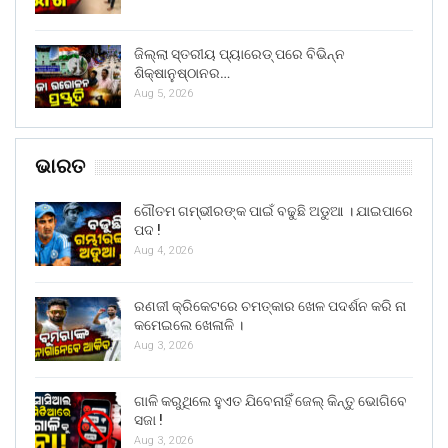
ଜିଲ୍ଲା ସ୍ତରୀୟ ପ୍ୟାରେଡ୍ ପରେ ବିଭିନ୍ନ
ଶିକ୍ଷାନୁଷ୍ଠାନର…
Aug 5, 2026
ଭାରତ
ଗୌତମ ଗମ୍ଭୀରଙ୍କ ପାଇଁ ବଢୁଛି ଅଡୁଆ । ଯାଇପାରେ
ପଦ !
Aug 4, 2026
ରଣଜୀ କ୍ରିକେଟରେ ଚମତ୍କାର ଖେଳ ପଦର୍ଶନ କରି ନା
କମେଇଲେ ଖେଳାଳି ।
Aug 3, 2026
ଗାଳି କରୁଥିଲେ ହୁଏତ ଯିବେନାହିଁ ଜେଲ୍ କିନ୍ତୁ ଭୋଗିବେ
ସଜା !
Aug 3, 2026