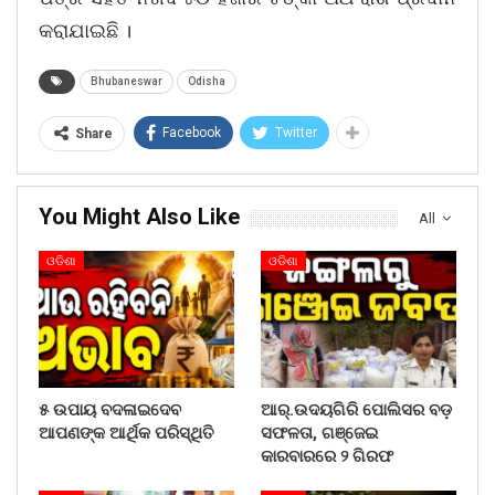
କରାଯାଇଛି ।
Bhubaneswar
Odisha
Facebook
Twitter
Share
You Might Also Like
All
ଓଡିଶା
ଓଡିଶା
୫ ଉପାୟ ବଦଳାଇଦେବ
ଆର୍.ଉଦୟଗିରି ପୋଲିସର ବଡ଼
ଆପଣଙ୍କ ଆର୍ଥିକ ପରିସ୍ଥିତି
ସଫଳତା, ଗଞ୍ଜେଇ
କାରବାରରେ ୨ ଗିରଫ