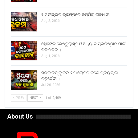
୨.୯ ତୀବ୍ରତା ଭୂକମ୍ପରେ କମ୍ପିଲା ରାଜଧାନୀ
Aug 2, 2026
ହୋଟେଲ ରେଷ୍ଟୁରାଣ୍ଟ ଓ ଅନ୍ୟାନ ପ୍ରତିଷ୍ଠାନ ପାଇଁ
ବଡ ଖବର ।
Aug 1, 2026
ସରକାରଙ୍କୁ କଡା ସମାଲୋଚନା କଲେ ପ୍ରିୟଙ୍କା
ଚତୁର୍ବେଦୀ ।
Jul 20, 2026
PREV
NEXT
1 of 2,409
About Us