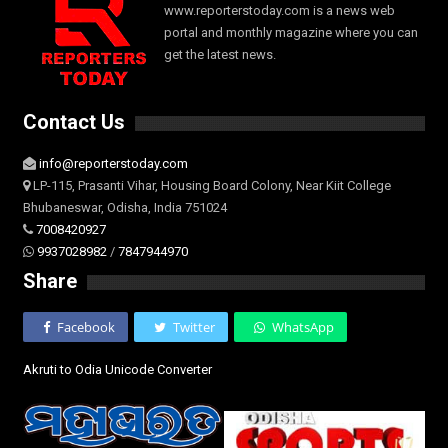
www.reporterstoday.com is a news web
portal and monthly magazine where you can
get the latest news.
Contact Us
info@reporterstoday.com
LP-115, Prasanti Vihar, Housing Board Colony, Near Kiit College
Bhubaneswar, Odisha, India 751024
7008420927
9937028982
/
7847944970
Share
Facebook
Twitter
WhatsApp
Akruti to Odia Unicode Converter