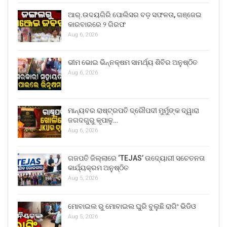
ଆର୍.ଉଦୟଗିରି ପୋଲିସର ବଡ଼ ସଫଳତା, ଗଞ୍ଜେଇ
କାରବାରରେ ୨ ଗିରଫ
Aug 6, 2026
ଭୀମ ଭୋଇ ଭିନ୍ନକ୍ଷମ ସାମର୍ଥ୍ୟ ଶିବିର ଅନୁଷ୍ଠିତ
Aug 6, 2026
ମାନ୍ୟବର ରାଷ୍ଟ୍ରପତି ଦ୍ରୌପଦୀ ମୁର୍ମୁଙ୍କ ଦ୍ୱାରା
ଜଗଦଗୁରୁ କୃପାଳୁ…
Aug 6, 2026
ଗଜପତି ଜିଲ୍ଲାରେ ‘TEJAS’ ଉଦ୍ୟୋଗୀ ସଚେତନତା
କାର୍ଯ୍ୟକ୍ରମ ଅନୁଷ୍ଠିତ
Aug 5, 2026
ମୋବାଇଲ ରୁ ମୋବାଇଲ ଘୁରି ବୁଲୁଛି ରାଗିଂ ଭିଡିଓ
Aug 5, 2026