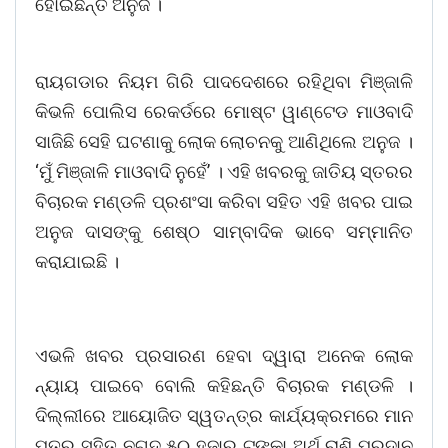
ହୋଇଛନ୍ତି ଅନୁଜ ।
ରାୟଗଡାର ନିୟମ ଗିରି ପାଦଦେଶରେ ରହିଥିବା ମିଞ୍ଜାଳି
କିଭଳି ପୋଲିସ ରେକର୍ଡରେ ମୋଷ୍ଟ ୱାଣ୍ଟେଡ ମାଓବାଦି
ସାଜିଛି ସେହି ଘଟଣାକୁ ଲୋକ ଲୋଚନକୁ ଆଣିଥିଲେ ଅନୁଜ ।
‘ମୁଁ ମିଞ୍ଜାଳି ମାଓବାଦି ନୁହେଁ’ । ଏହି ଖବରକୁ ଜାତିୟ ସ୍ତରର
ବିଚାରକ ମଣ୍ଡଳି ପ୍ରଶଂସା କରିବା ସହିତ ଏହି ଖବର ପାଇ
ଅନୁଜ ଦାସଙ୍କୁ ଶେଷ୍ଠ ସାମ୍ବାଦିକ ଭାବେ ସମ୍ମାନିତ
କରାଯାଇଛି ।
ଏଭଳି ଖବର ପ୍ରସାରଣ ହେବା ଦ୍ୱାରା ଅନେକ ଲୋକ
ନ୍ୟାୟ ପାଇବେ ବୋଲି କହିଛନ୍ତି ବିଚାରକ ମଣ୍ଡଳି ।
ଦିଲ୍ଲୀରେ ଆୟୋଜିତ ସ୍ୱତନ୍ତ୍ର କାର୍ଯ୍ୟକ୍ରମରେ ମାନ
ପତ୍ର ସହିତ ନଗଦ ୫୦ ହଜାର ଟଙ୍କା ଅର୍ଥ ରାଶି ପ୍ରଦାନ