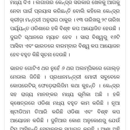
ମଧ୍ୟ ଦିଏ । ଲଗାତାର କେନ୍ଦ୍ର ସରକାର ଖେଳକୁ ଆଗକୁ
ନେବା ପାଇଁ ପ୍ରୟାସ କରିଛନ୍ତି ବୋଲି କହିଲେ କେନ୍ଦ୍ର
କ୍ରୀଡ଼ା ମନ୍ତ୍ରୀ ଅନୁରାଗ ଠାକୁର । ୧୩ ତାରିଖରୁ ୨୯ ତାରିଖ
ପର୍ୟ୍ୟନ୍ତ ଓଡିଶାରେ ହକି ବିଶ୍ଵ କପ ଆୟୋଜିତ ହେଉଛି ।
ଦୁଇଟି ସ୍ଥାନରେ ମ୍ୟାଚ ହେବ । ସାରା ବିଶ୍ୱରୁ ୧୬ଟି
ଆସିବା ଏବଂ ଭାରତରେ ବାରମ୍ବାର ବିଶ୍ୱ କପ ଆୟୋଜନ
ହେବ ବହୁତ କିଛି ସୂଚନା ଦେଉଛି ।
ଭାରତ ଗୋଟିଏ ଥର ନୁହେଁ ୬ ଥର ଅଲମ୍ପିକରେ ଗୋଲ୍ଡ଼
ମେଡାଲ ଜିତିଛି । ପ୍ରଧାନମନ୍ତ୍ରୀ ମୋଦୀ ସବୁବେଳେ
କୋପରେଟିଭ୍ ଫେଡ଼େରାଲିଜିମ କଥା କୁହନ୍ତି । କେନ୍ଦ୍ର
ସହ ରାଜ୍ୟ ମାନଙ୍କର ମଧ୍ୟ ଭୂମିକା ଅଛି । ହକି
କ୍ଷେତ୍ରରେ ଓଡିଶା ମଧ୍ୟ ବହୁତ କାମ କରିଛି । ନୂଆ
ଷ୍ଟାଡିଅମ ତିଆରି କରିଛି ଓଡିଶା ଏବଂ ବିଶ୍ଵ କପ
ଆୟୋଜନ କରିଛି । ଦୁନିଆର କୋଣ ଅନୁକୋଣରୁ ଯେଉଁ
ଟିମ ଆସିଛନ୍ତି ସେମାନଙ୍କୁ ସ୍ୱାଗତ କରୁଛି । ଆଶା ଅଛି