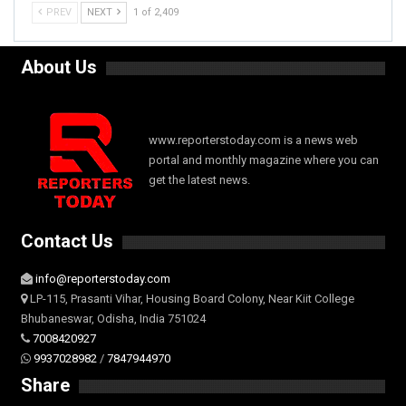
PREV
NEXT
1 of 2,409
About Us
www.reporterstoday.com is a news web
portal and monthly magazine where you can
get the latest news.
Contact Us
info@reporterstoday.com
LP-115, Prasanti Vihar, Housing Board Colony, Near Kiit College
Bhubaneswar, Odisha, India 751024
7008420927
9937028982
/
7847944970
Share