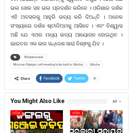
ଭଲ ଖେଳ ସହ ଭଲ ପ୍ରଦର୍ଶନ କରିବେ । ଓଡିଶାର ଦର୍ଶକ
ଏହି ଅବସରକୁ ଆହୁରି ଭବ୍ୟ କରି ଦିଅନ୍ତି । ଅନେକ
ସଂଖ୍ୟାରେ ଦର୍ଶକ ଷ୍ଟାଡିଅମକୁ ଆସିବେ । ଏବଂ ବିଶ୍ୱାସ
ଅଛି ଯେ ଏଥର ମଧ୍ୟ ଭବ୍ୟ ଆୟୋଜନ ହୋଇଥିବ ।
ଭାରତର ଏକ ଭଲ ସନ୍ଦେଶ ସାରା ବିଶ୍ଵକୁ ଯିବ ।
Bhubaneswar
Mission Olympic cell meeting to be held in Odisha
Odisha
Facebook
Twitter
Share
You Might Also Like
All
ଓଡିଶା
ଓଡିଶା