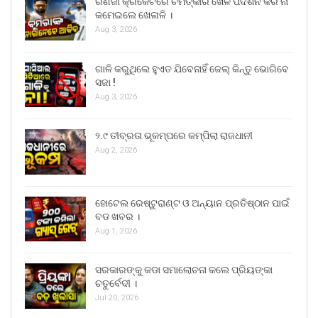
ରଣଜୀ କ୍ରିକେଟରେ ଚମତ୍କାର ଖେଳ ପଦର୍ଶନ କରି ନା
କମେଇଲେ ଖେଳାଳି ।
Aug 3, 2026
ଗାଳି କରୁଥିଲେ ହୁଏତ ଯିବେନାହିଁ ଜେଲ୍ କିନ୍ତୁ ଭୋଗିବେ
ସଜା !
Aug 3, 2026
୨.୯ ତୀବ୍ରତା ଭୂକମ୍ପରେ କମ୍ପିଲା ରାଜଧାନୀ
Aug 2, 2026
ହୋଟେଲ ରେଷ୍ଟୁରାଣ୍ଟ ଓ ଅନ୍ୟାନ ପ୍ରତିଷ୍ଠାନ ପାଇଁ
ବଡ ଖବର ।
Aug 1, 2026
ସରକାରଙ୍କୁ କଡା ସମାଲୋଚନା କଲେ ପ୍ରିୟଙ୍କା
ଚତୁର୍ବେଦୀ ।
Jul 20, 2026