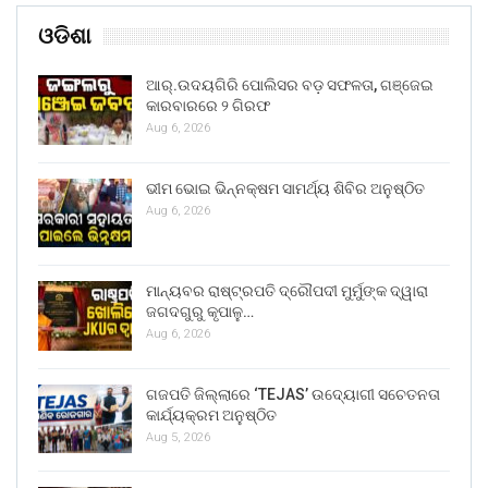
ଓଡିଶା
ଆର୍.ଉଦୟଗିରି ପୋଲିସର ବଡ଼ ସଫଳତା, ଗଞ୍ଜେଇ
କାରବାରରେ ୨ ଗିରଫ
Aug 6, 2026
ଭୀମ ଭୋଇ ଭିନ୍ନକ୍ଷମ ସାମର୍ଥ୍ୟ ଶିବିର ଅନୁଷ୍ଠିତ
Aug 6, 2026
ମାନ୍ୟବର ରାଷ୍ଟ୍ରପତି ଦ୍ରୌପଦୀ ମୁର୍ମୁଙ୍କ ଦ୍ୱାରା
ଜଗଦଗୁରୁ କୃପାଳୁ…
Aug 6, 2026
ଗଜପତି ଜିଲ୍ଲାରେ ‘TEJAS’ ଉଦ୍ୟୋଗୀ ସଚେତନତା
କାର୍ଯ୍ୟକ୍ରମ ଅନୁଷ୍ଠିତ
Aug 5, 2026