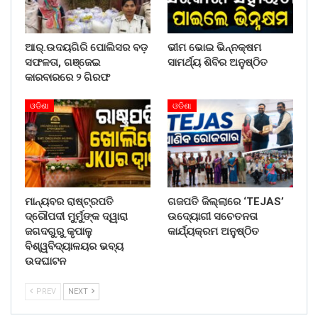
ଆର୍.ଉଦୟଗିରି ପୋଲିସର ବଡ଼
ଭୀମ ଭୋଇ ଭିନ୍ନକ୍ଷମ
ସଫଳତା, ଗଞ୍ଜେଇ
ସାମର୍ଥ୍ୟ ଶିବିର ଅନୁଷ୍ଠିତ
କାରବାରରେ ୨ ଗିରଫ
ଓଡିଶା
ଓଡିଶା
ମାନ୍ୟବର ରାଷ୍ଟ୍ରପତି
ଗଜପତି ଜିଲ୍ଲାରେ ‘TEJAS’
ଦ୍ରୌପଦୀ ମୁର୍ମୁଙ୍କ ଦ୍ୱାରା
ଉଦ୍ୟୋଗୀ ସଚେତନତା
ଜଗଦଗୁରୁ କୃପାଳୁ
କାର୍ଯ୍ୟକ୍ରମ ଅନୁଷ୍ଠିତ
ବିଶ୍ୱବିଦ୍ୟାଳୟର ଭବ୍ୟ
ଉଦଘାଟନ
PREV
NEXT