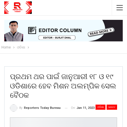
Home
ଓଡିଶା
ପ୍ରଥମ ଥର ପାଇଁ ଜାନୁଆରୀ ୧୮ ଓ ୧୯
ଓଡିଶାରେ ହେବ ମିଶନ ଅଲମ୍ପିକ ସେଲ
ବୈଠକ
ଓଡିଶା
ଭାରତ
On
Jan 11, 2023
By
Reporters Today Bureau