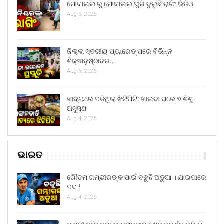
ମୋବାଇଲ ରୁ ମୋବାଇଲ ଘୁରି ବୁଲୁଛି ରାଗିଂ ଭିଡିଓ
Aug 5, 2026
ଜିଲ୍ଲା ସ୍ତରୀୟ ପ୍ୟାରେଡ୍ ପରେ ବିଭିନ୍ନ
ଶିକ୍ଷାନୁଷ୍ଠାନର…
Aug 5, 2026
ଖାଦ୍ୟରେ ପଡିଥିଲା ଝିଟିପିଟି: ଖାଇବା ପରେ ୭ ଶିଶୁ
ଅସୁସ୍ଥ
Aug 4, 2026
ଭାରତ
ଗୌତମ ଗମ୍ଭୀରଙ୍କ ପାଇଁ ବଢୁଛି ଅଡୁଆ । ଯାଇପାରେ
ପଦ !
Aug 4, 2026