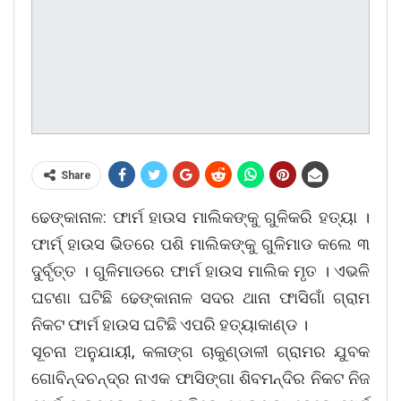
Share
ଢେଙ୍କାନାଳ: ଫାର୍ମ ହାଉସ ମାଲିକଙ୍କୁ ଗୁଳିକରି ହତ୍ୟା ।
ଫାର୍ମ୍ ହାଉସ ଭିତରେ ପଶି ମାଲିକଙ୍କୁ ଗୁଳିମାଡ କଲେ ୩
ଦୁର୍ବୃତ୍ତ । ଗୁଳିମାଡରେ ଫାର୍ମ ହାଉସ ମାଲିକ ମୃତ । ଏଭଳି
ଘଟଣା ଘଟିଛି ଢେଙ୍କାନାଳ ସଦର ଥାନା ଫାସିଗାଁ ଗ୍ରାମ
ନିକଟ ଫାର୍ମ ହାଉସ ଘଟିଛି ଏପରି ହତ୍ୟାକାଣ୍ଡ ।
ସୂଚନା ଅନୁଯାୟୀ, କଳାଙ୍ଗ ଚାକୁଣ୍ଡାଳୀ ଗ୍ରାମର ଯୁବକ
ଗୋବିନ୍ଦଚନ୍ଦ୍ର ନାଏକ ଫାସିଙ୍ଗା ଶିବମନ୍ଦିର ନିକଟ ନିଜ