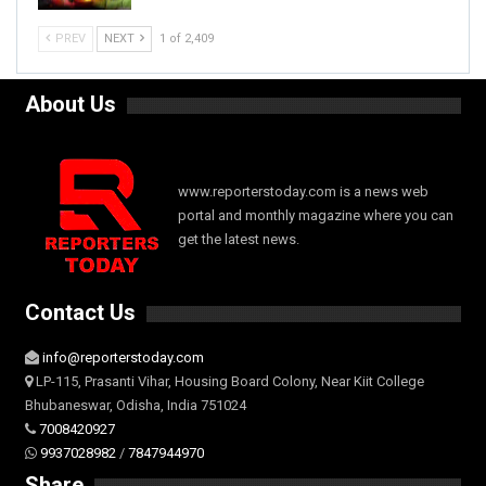
PREV
NEXT
1 of 2,409
About Us
www.reporterstoday.com is a news web
portal and monthly magazine where you can
get the latest news.
Contact Us
info@reporterstoday.com
LP-115, Prasanti Vihar, Housing Board Colony, Near Kiit College
Bhubaneswar, Odisha, India 751024
7008420927
9937028982
/
7847944970
Share