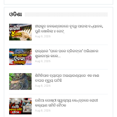
ଓଡିଶା
ହୀରାକୁଦ ଜଳଭଣ୍ଡାରରେ ବୃଦ୍ଧି ପାଇଲା ବନ୍ୟାଜଳ,
ପୁଣି ଖୋଲିଲା ୪ ଗେଟ୍
Aug 9, 2026
ରାଜ୍ୟରେ ‘ଘରେ ଘରେ ତ୍ରିରଙ୍ଗା’ ଅଭିଯାନର
ଶୁଭାରମ୍ଭ କଲେ…
Aug 9, 2026
ଶିମିଳିପାଳ ବ୍ୟାଘ୍ର ଅଭୟାରଣ୍ୟରେ ଏକ ମାଈ
ବାଘର ମୃତ୍ୟୁ ଘଟିଛି
Aug 8, 2026
ଗଣିଆ ଗୋଷ୍ଠୀ ସ୍ୱାସ୍ଥ୍ୟ କେନ୍ଦ୍ରରେ ରୋଗୀ
କଲ୍ୟାଣ ସମିତି ବୈଠକ
Aug 8, 2026