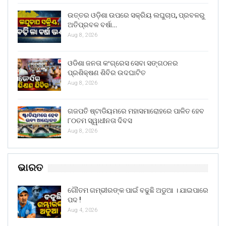
ଉତ୍ତର ଓଡ଼ିଶା ଉପରେ ସକ୍ରିୟ ଲଘୁଚାପ, ପ୍ରବଳରୁ
ଅତିପ୍ରବଳ ବର୍ଷା…
Aug 8, 2026
ଓଡିଶା ଜନତା କଂଗ୍ରେସ ସେବା ସଙ୍ଗଠନର
ପ୍ରଶିକ୍ଷଣ ଶିବିର ଉଦଘାଟିତ
Aug 8, 2026
ଗଜପତି ଷ୍ଟାଡିୟମରେ ମହାସମାରୋହରେ ପାଳିତ ହେବ
୮୦ତମ ସ୍ୱାଧୀନତା ଦିବସ
Aug 8, 2026
ଭାରତ
ଗୌତମ ଗମ୍ଭୀରଙ୍କ ପାଇଁ ବଢୁଛି ଅଡୁଆ । ଯାଇପାରେ
ପଦ !
Aug 4, 2026