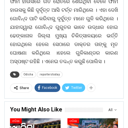
ଫାର୍ମ ହାଉସରେ ଗତ ରୋତିରେ ଶେଇଥିବା ବେଳେ ଫାର୍ମ
ହାଉସକୁ କିଛି ଦୃର୍ବୃତ୍ତ ଆସି ଟର୍ଚ୍ଚ ମାରିଥିଲେ । ଏହା ଦେଖି
ଗୋବିନ୍ଦ ପାଟି କରିବାରୁ ଦୃର୍ବୁତ୍ତ ମାନେ ଗୁଳି କରିଥିଲେ ।
ଯାହାଦ୍ୱାରା ଗୋବିନ୍ଦ ଗୁରୁତର ଭାବେ ଉଦ୍ଧାର ହୋଇ
ଢେଙ୍କାନାଳ ଜିଲ୍ଲା ମୁଖ୍ୟ ଚିକିତ୍ସାଳୟରେ ଭର୍ତ୍ତି
ହୋଇଥିଲେ ହେଲେ ସେଠାରେ ଡାକ୍ତର ତାଙ୍କୁ ମୃତ
ଘୋଷଣା କରିଥିଲେ ।ହେଲେ ଗୁଳିକାଣ୍ଡର କାରଣ
ଅସ୍ପଷ୍ଟ ରହିଛି । ଏନେଇ ତଦନ୍ତ କରୁଛି ପୋଲିସ ।
Odisha
reporterstoday
Facebook
Twitter
Share
You Might Also Like
All
ଓଡିଶା
ଓଡିଶା