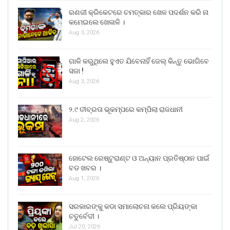
ରଣଜୀ କ୍ରିକେଟରେ ଚମତ୍କାର ଖେଳ ପଦର୍ଶନ କରି ନା
କମେଇଲେ ଖେଳାଳି ।
Aug 3, 2026
ଗାଳି କରୁଥିଲେ ହୁଏତ ଯିବେନାହିଁ ଜେଲ୍ କିନ୍ତୁ ଭୋଗିବେ
ସଜା !
Aug 3, 2026
୨.୯ ତୀବ୍ରତା ଭୂକମ୍ପରେ କମ୍ପିଲା ରାଜଧାନୀ
Aug 2, 2026
ହୋଟେଲ ରେଷ୍ଟୁରାଣ୍ଟ ଓ ଅନ୍ୟାନ ପ୍ରତିଷ୍ଠାନ ପାଇଁ
ବଡ ଖବର ।
Aug 1, 2026
ସରକାରଙ୍କୁ କଡା ସମାଲୋଚନା କଲେ ପ୍ରିୟଙ୍କା
ଚତୁର୍ବେଦୀ ।
Jul 20, 2026