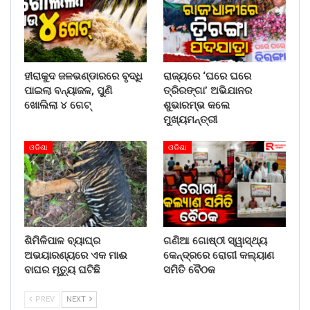
ହୀରାକୁଦ ଜଳଭଣ୍ଡାରରେ ବୃଦ୍ଧି
ରାଜ୍ୟରେ ‘ଘରେ ଘରେ
ପାଇଲା ବନ୍ୟାଜଳ, ପୁଣି
ତ୍ରିରଙ୍ଗା’ ଅଭିଯାନର
ଖୋଲିଲା ୪ ଗେଟ୍
ଶୁଭାରମ୍ଭ କଲେ
ମୁଖ୍ୟମନ୍ତ୍ରୀ
ଓଡିଶା
ଓଡିଶା
ଶିମିଳିପାଳ ବ୍ୟାଘ୍ର
ଗଣିଆ ଗୋଷ୍ଠୀ ସ୍ୱାସ୍ଥ୍ୟ
ଅଭୟାରଣ୍ୟରେ ଏକ ମାଈ
କେନ୍ଦ୍ରରେ ରୋଗୀ କଲ୍ୟାଣ
ବାଘର ମୃତ୍ୟୁ ଘଟିଛି
ସମିତି ବୈଠକ
PREV
NEXT