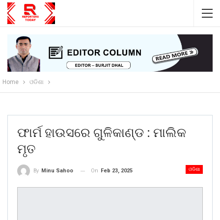
Home
ଓଡିଶା
ଫାର୍ମ ହାଉସରେ ଗୁଳିକାଣ୍ଡ : ମାଲିକ
ମୃତ
ଓଡିଶା
On
Feb 23, 2025
By
Minu Sahoo