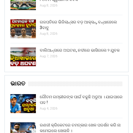
Aug 8, 2026
ଗଜପତିରେ ଭିଜିଲାନ୍ସର ବଡ଼ ଆକ୍ସନ୍, ବନ୍ଧାହେଲେ
3ବାବୁ
Aug 8, 2026
ବାଲିଆନ୍ତାରେ ଅଘଟଣ, ନଦୀରେ ଭାସିଗଲେ ୨ ଯୁବକ
Aug 7, 2026
ଭାରତ
ଗୌତମ ଗମ୍ଭୀରଙ୍କ ପାଇଁ ବଢୁଛି ଅଡୁଆ । ଯାଇପାରେ
ପଦ !
Aug 4, 2026
ରଣଜୀ କ୍ରିକେଟରେ ଚମତ୍କାର ଖେଳ ପଦର୍ଶନ କରି ନା
କମେଇଲେ ଖେଳାଳି ।