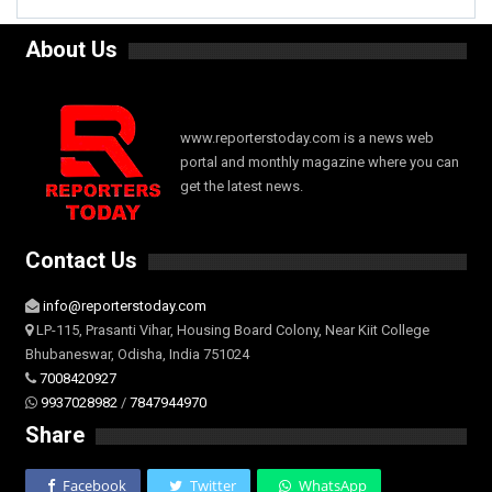
About Us
www.reporterstoday.com is a news web
portal and monthly magazine where you can
get the latest news.
Contact Us
info@reporterstoday.com
LP-115, Prasanti Vihar, Housing Board Colony, Near Kiit College
Bhubaneswar, Odisha, India 751024
7008420927
9937028982
/
7847944970
Share
Facebook
Twitter
WhatsApp