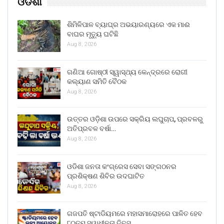
ଓଡିଶା
ଶିମିଳିପାଳ ବ୍ୟାଘ୍ର ଅଭୟାରଣ୍ୟରେ ଏକ ମାଈ
ବାଘର ମୃତ୍ୟୁ ଘଟିଛି
Aug 8, 2026
ଗଣିଆ ଗୋଷ୍ଠୀ ସ୍ୱାସ୍ଥ୍ୟ କେନ୍ଦ୍ରରେ ରୋଗୀ
କଲ୍ୟାଣ ସମିତି ବୈଠକ
Aug 8, 2026
ଉତ୍ତର ଓଡ଼ିଶା ଉପରେ ସକ୍ରିୟ ଲଘୁଚାପ, ପ୍ରବଳରୁ
ଅତିପ୍ରବଳ ବର୍ଷା…
Aug 8, 2026
ଓଡିଶା ଜନତା କଂଗ୍ରେସ ସେବା ସଙ୍ଗଠନର
ପ୍ରଶିକ୍ଷଣ ଶିବିର ଉଦଘାଟିତ
Aug 8, 2026
ଗଜପତି ଷ୍ଟାଡିୟମରେ ମହାସମାରୋହରେ ପାଳିତ ହେବ
୮୦ତମ ସ୍ୱାଧୀନତା ଦିବସ