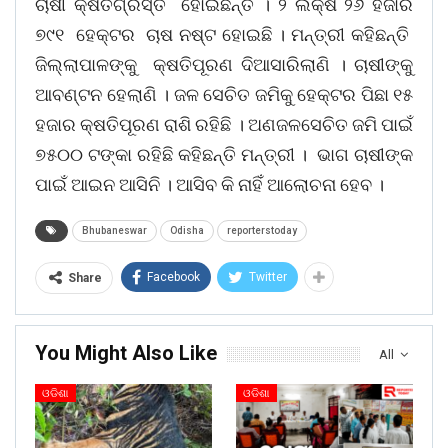
ଚାଷୀ କ୍ଷତିଗ୍ରସ୍ତ ହୋଇଛନ୍ତି । ୨ ଲକ୍ଷ ୨୬ ହଜାର
୭୯୧ ହେକ୍ଟର ଚାଷ ନଷ୍ଟ ହୋଇଛି । ମନ୍ତ୍ରୀ କହିଛନ୍ତି
ଜିଲ୍ଲାପାଳଙ୍କୁ କ୍ଷତିପୂରଣ ଦିଆସାରିଲାଣି । ଚାଷୀଙ୍କୁ
ଆବଣ୍ଟନ ହେଲାଣି । ଜଳ ସେଚିତ ଜମିକୁ ହେକ୍ଟର ପିଛା ୧୫
ହଜାର କ୍ଷତିପୂରଣ ରାଶି ରହିଛି । ଅଣଜଳସେଚିତ ଜମି ପାଇଁ
୭୫୦୦ ଟଙ୍କା ରହିଛି କହିଛନ୍ତି ମନ୍ତ୍ରୀ । ଭାଗ ଚାଷୀଙ୍କ
ପାଇଁ ଆଇନ ଆସିନି । ଆସିବ କି ନାହିଁ ଆଲୋଚନା ହେବ ।
Bhubaneswar
Odisha
reporterstoday
Facebook
Twitter
Share
You Might Also Like
All
ଓଡିଶା
ଓଡିଶା