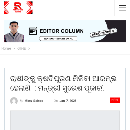
Home
ଓଡିଶା
ଚାଷୀଙ୍କୁ କ୍ଷତିପୂରଣ ମିଳିବା ଆରମ୍ଭ
ହେଲାଣି : ମନ୍ତ୍ରୀ ସୁରେଶ ପୂଜାରୀ
ଓଡିଶା
On
Jan 7, 2025
By
Minu Sahoo