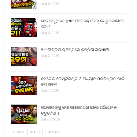
Aug 3, 2026
ଗାଳି କରୁଥିଲେ ହୁଏତ ଯିବେନାହିଁ ଜେଲ୍ କିନ୍ତୁ ଭୋଗିବେ
ସଜା !
Aug 3, 2026
୨.୯ ତୀବ୍ରତା ଭୂକମ୍ପରେ କମ୍ପିଲା ରାଜଧାନୀ
Aug 2, 2026
ହୋଟେଲ ରେଷ୍ଟୁରାଣ୍ଟ ଓ ଅନ୍ୟାନ ପ୍ରତିଷ୍ଠାନ ପାଇଁ
ବଡ ଖବର ।
Aug 1, 2026
ସରକାରଙ୍କୁ କଡା ସମାଲୋଚନା କଲେ ପ୍ରିୟଙ୍କା
ଚତୁର୍ବେଦୀ ।
Jul 20, 2026
PREV
NEXT
1 of 2,409