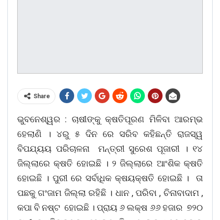
Share
ଭୁବନେଶ୍ୱର : ଚାଷୀଙ୍କୁ କ୍ଷତିପୂରଣ ମିଳିବା ଆରମ୍ଭ
ହେଲାଣି । ୪ରୁ ୫ ଦିନ ରେ ସରିବ କହିଛନ୍ତି ରାଜସ୍ୱ
ବିପଯ୍ୟୟ ପରିଚାଳନା ମନ୍ତ୍ରୀ ସୁରେଶ ପୂଜାରୀ । ୧୪
ଜିଲ୍ଲାରେ କ୍ଷତି ହୋଇଛି । ୨ ଜିଲ୍ଲାରେ ଆଂଶିକ କ୍ଷତି
ହୋଇଛି । ପୁରୀ ରେ ସର୍ବାଧିକ କ୍ଷୟକ୍ଷତି ହୋଇଛି । ତା
ପଛକୁ ଗଂଜାମ ଜିଲ୍ଲା ରହିଛି । ଧାନ , ପରିବା , ଚିନାବାଦାମ ,
କପା ବି ନଷ୍ଟ ହୋଇଛି । ପ୍ରାୟ ୬ ଲକ୍ଷ ୬୬ ହଜାର ୭୨୦