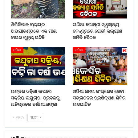
ଶିମିଳିପାଳ ବ୍ୟାଘ୍ର
ଗଣିଆ ଗୋଷ୍ଠୀ ସ୍ୱାସ୍ଥ୍ୟ
ଅଭୟାରଣ୍ୟରେ ଏକ ମାଈ
କେନ୍ଦ୍ରରେ ରୋଗୀ କଲ୍ୟାଣ
ବାଘର ମୃତ୍ୟୁ ଘଟିଛି
ସମିତି ବୈଠକ
ଓଡିଶା
ଓଡିଶା
ଉତ୍ତର ଓଡ଼ିଶା ଉପରେ
ଓଡିଶା ଜନତା କଂଗ୍ରେସ ସେବା
ସକ୍ରିୟ ଲଘୁଚାପ, ପ୍ରବଳରୁ
ସଙ୍ଗଠନର ପ୍ରଶିକ୍ଷଣ ଶିବିର
ଅତିପ୍ରବଳ ବର୍ଷା ଆଶଙ୍କା
ଉଦଘାଟିତ
PREV
NEXT