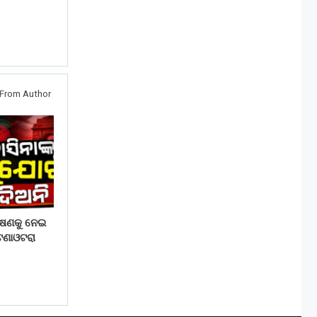
From Author
ାଷଣକୁ ନେଇ
ଟଣାଓଟରା