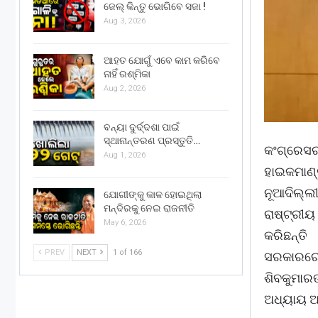
ଜେଲ୍ କିନ୍ତୁ ଭୋଗିବେ ସଜା !
Aug 3, 2026
ଆହତ ଯୋଗୁଁ ଏବେ କାମ କରିବେ
ନାହିଁ ରଶ୍ମିକା
Aug 2, 2026
ବନ୍ୟା ଦୁର୍ଦ୍ଦଶା ପାଇଁ
ସ୍ଥାନାନ୍ତରଣ ପ୍ରସ୍ତୁତି…
କଂଗ୍ରେସର
Aug 1, 2026
ହାଇକମାଣ୍
ନୂଆଦିଲ୍ଲ
ଯୋଗୀଙ୍କୁ କାଳ ହୋଇଥିଲା
ମନ୍ଦିରକୁ ନେଇ ରାଜନୀତି
ରାଷ୍ଟ୍ରୀୟ
May 6, 2026
କରିଛନ୍ତ
PREV
NEXT
1 of 166
ସରକାରରେ
ଶିବକୁମା
ଅଧ୍ୟାୟ ଆର