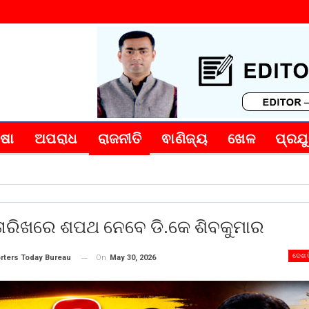
୍ଷା
ଅପରାଧ
ରାଜନୀତି
ଵାଣିଜ୍ୟ
ଖେଳ
ପ୍ରଯୁ
 ତାରିଖରେ ଶପଥ ନେବେ ଡି.କେ ଶିବକୁମାର
ଦେଶ 
On
May 30, 2026
rters Today Bureau