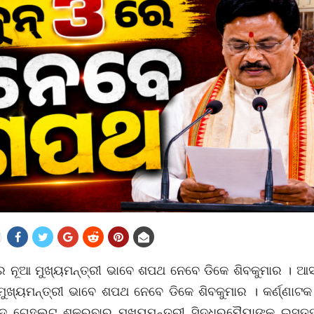
କର ନୂଆ ମୁଖ୍ୟମନ୍ତ୍ରୀ ଭାବେ ଶପଥ ନେବେ ଡିକେ ଶିବକୁମାର । ଆସନ୍
ମୁଖ୍ୟମନ୍ତ୍ରୀ ଭାବେ ଶପଥ ନେବେ ଡିକେ ଶିବକୁମାର । କର୍ଣ୍ଣାଟକ
ଦ ଗେହଲଟ ଶୁକ୍ରବାର ମୁଖ୍ୟମନ୍ତ୍ରୀ ସିଦ୍ଧରମୈୟାଙ୍କ ଇସ୍ତ