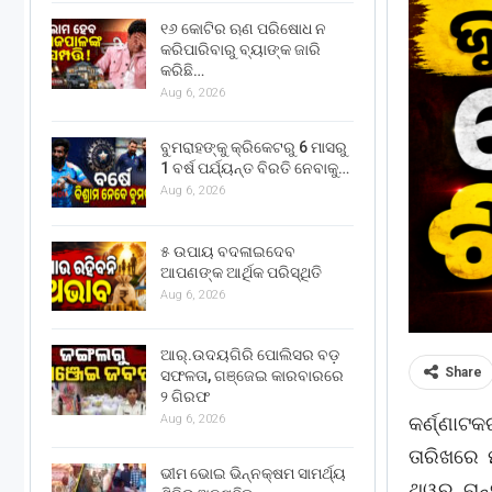
୧୬ କୋଟିର ଋଣ ପରିଷୋଧ ନ
କରିପାରିବାରୁ ବ୍ୟାଙ୍କ ଜାରି
କରିଛି…
Aug 6, 2026
ବୁମରାହଙ୍କୁ କ୍ରିକେଟରୁ 6 ମାସରୁ
1 ବର୍ଷ ପର୍ଯ୍ୟନ୍ତ ବିରତି ନେବାକୁ…
Aug 6, 2026
୫ ଉପାୟ ବଦଳାଇଦେବ
ଆପଣଙ୍କ ଆର୍ଥିକ ପରିସ୍ଥିତି
Aug 6, 2026
ଆର୍.ଉଦୟଗିରି ପୋଲିସର ବଡ଼
Share
ସଫଳତା, ଗଞ୍ଜେଇ କାରବାରରେ
୨ ଗିରଫ
କର୍ଣ୍ଣାଟ
Aug 6, 2026
ତାରିଖରେ 
ଭୀମ ଭୋଇ ଭିନ୍ନକ୍ଷମ ସାମର୍ଥ୍ୟ
ଥୱର ଚାନ୍