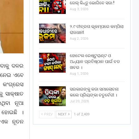
ଜେଲ୍ କିନ୍ତୁ ଭୋଗିବେ ସଜା !
Aug 3, 2026
୨.୯ ତୀବ୍ରତା ଭୂକମ୍ପରେ କମ୍ପିଲା
ରାଜଧାନୀ
Aug 2, 2026
ହୋଟେଲ ରେଷ୍ଟୁରାଣ୍ଟ ଓ
ଅନ୍ୟାନ ପ୍ରତିଷ୍ଠାନ ପାଇଁ ବଡ
େବାକୁ ଦଳର
ଖବର ।
Aug 1, 2026
ନ ନେଇ ଏବେ
େ କଂଗ୍ରେସ
ସରକାରଙ୍କୁ କଡା ସମାଲୋଚନା
କୁ ସାକ୍ଷାତ
କଲେ ପ୍ରିୟଙ୍କା ଚତୁର୍ବେଦୀ ।
Jul 20, 2026
ଥିବା ନୂଆ
 ହୋଇଛି ।
PREV
NEXT
1 of 2,409
 ଏକ ନୂତନ