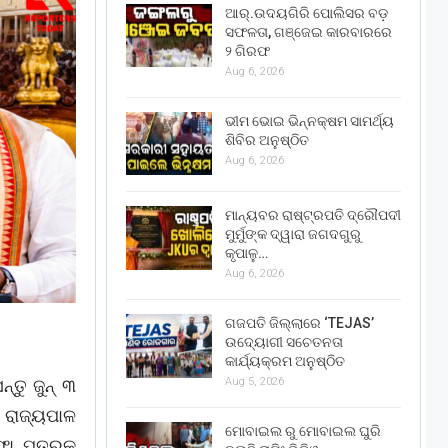
ଆର୍.ଉଦୟଗିରି ପୋଲିସର ବଡ଼
ସଫଳତା, ଗଞ୍ଜେଇ କାରବାରରେ
୨ ଗିରଫ
Aug 6, 2026
ଭୀମ ଭୋଇ ଭିନ୍ନକ୍ଷମ ସାମର୍ଥ୍ୟ
ଶିବିର ଅନୁଷ୍ଠିତ
Aug 6, 2026
ମାନ୍ୟବର ରାଷ୍ଟ୍ରପତି ଦ୍ରୌପଦୀ
ମୁର୍ମୁଙ୍କ ଦ୍ୱାରା ଜଗଦଗୁରୁ
କୃପାଳୁ…
Aug 6, 2026
ଗଜପତି ଜିଲ୍ଲାରେ ‘TEJAS’
ଉଦ୍ୟୋଗୀ ସଚେତନତା
କାର୍ଯ୍ୟକ୍ରମ ଅନୁଷ୍ଠିତ
ତୁ ଜୁନ୍ ୩
Aug 5, 2026
 ରାଜ୍ୟପାଳ
ମୋବାଇଲ ରୁ ମୋବାଇଲ ଘୁରି
ଫା ପତ୍ରକୁ