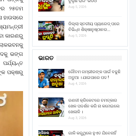
ବୁଲୁଛି ରାଗିଂ ଭିଡିଓ
Aug 5, 2026
ଟକର ୨୫ତମ
ାସ ହାଉସରେ
ଜିଲ୍ଲା ସ୍ତରୀୟ ପ୍ୟାରେଡ୍ ପରେ
ଖ୍ୟମନ୍ତ୍ରୀ
ବିଭିନ୍ନ ଶିକ୍ଷାନୁଷ୍ଠାନର…
ବା କାରଣରୁ
Aug 5, 2026
 ଲୋକଭବନକୁ
ଷଦକୁ ଭଙ୍ଗ
ଭାରତ
ପର୍ଯ୍ୟନ୍ତ
ଙ୍କ ପକ୍ଷରୁ
ଗୌତମ ଗମ୍ଭୀରଙ୍କ ପାଇଁ ବଢୁଛି
ଅଡୁଆ । ଯାଇପାରେ ପଦ !
Aug 4, 2026
ରଣଜୀ କ୍ରିକେଟରେ ଚମତ୍କାର
ଖେଳ ପଦର୍ଶନ କରି ନା କମେଇଲେ
ଖେଳାଳି ।
Aug 3, 2026
ଗାଳି କରୁଥିଲେ ହୁଏତ ଯିବେନାହିଁ