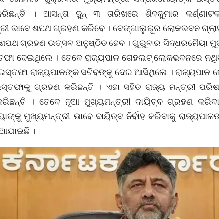
ରିଛନ୍ତି । ଆସନ୍ତା ଜୁନ୍ ୩ ତାରିଖରେ ଶିବକୁମାର କର୍ଣ୍ଣା
ତ୍ରୀ ଭାବେ ଶପଥ ଗ୍ରହଣ କରିବେ । ବେଙ୍ଗାଲୁରୁର ଲୋକଭବନ ଗ୍ଲ
ଶପଥ ଗ୍ରହଣ ଉତ୍ସବ ଅନୁଷ୍ଠିତ ହେବ । ଗୁରୁବାର ସିଦ୍ଧରମୈୟା ମୁ
ତଫା ଦେଇଥିଲେ । ତେବେ ରାଜ୍ୟପାଳ ଗେହଲଟ୍ ଲୋକଭବନରେ ନଥି
 ଇସ୍ତଫା ରାଜ୍ୟପାଳଙ୍କ ସଚିବଙ୍କୁ ଦେଇ ଆସିଥିଲେ । ରାଜ୍ୟପାଳ
ସ୍ତଫାକୁ ଗ୍ରହଣ କରିଛନ୍ତି । ଏହା ସହିତ ରାଜ୍ୟ ମନ୍ତ୍ରୀ ପରି
ିଛନ୍ତି । ତେବେ ନୂଆ ମୁଖ୍ୟମନ୍ତ୍ରୀ ଦାୟିତ୍ବ ଗ୍ରହଣ କରିବା 
ାଙ୍କୁ ମୁଖ୍ୟମନ୍ତ୍ରୀ ଭାବେ ଦାୟିତ୍ବ ନିର୍ବାହ କରିବାକୁ ରାଜ୍ୟପାଳ
ଦିଆଯାଇଛି ।