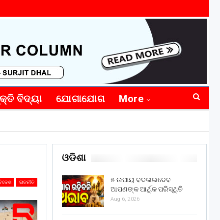
କ୍ତି ବିଦ୍ୟା
ଯୋଗାଯୋଗ
More
ଓଡିଶା
୫ ଉପାୟ ବଦଳାଇଦେବ
ବିଦେଶ
ରାଜନୀତି
ଆପଣଙ୍କ ଆର୍ଥିକ ପରିସ୍ଥିତି
Aug 6, 2026