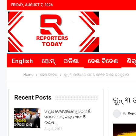
FRIDAY, AUGUST 7, 2026
English
ହୋମ୍
ଓଡିଶା
ଦେଶ ବିଦେଶ
ଶିକ
Home
ଦେଶ ବିଦେଶ
ଜୁନ୍ ୩ ତାରିଖରେ ଶପଥ ନେବେ ଡି.କେ ଶିବକୁମାର
Recent Posts
ଜୁନ୍ ୩
ତରୁଣ ତେଜପାଲଙ୍କୁ ୧୦ ବର୍ଷ
By
Repo
ସଶ୍ରମ କାରାଦଣ୍ଡ ଏବଂ ₹୫
ଲକ୍ଷ…
Aug 6, 2026