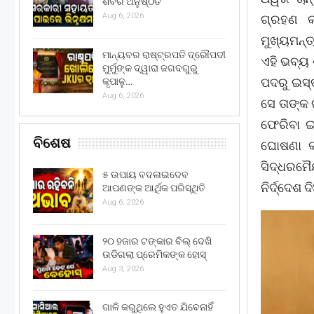
ଶିବିର ଅନୁଷ୍ଠିତ
Aug 6, 2026
ଗ୍ରହଣ କ
ମୁଖ୍ୟମନ୍
ମାନ୍ୟବର ରାଷ୍ଟ୍ରପତି ଦ୍ରୌପଦୀ
ଏହି ଭବ୍ୟ 
ମୁର୍ମୁଙ୍କ ଦ୍ୱାରା ଜଗଦଗୁରୁ
ପଦରୁ ଇସ୍
କୃପାଳୁ…
Aug 6, 2026
ସେ ତାଙ୍କ
ଫେରିବା ଇ
ବିଶେଷ
ଘୋଷଣା କର
ସିଦ୍ଧରମୈୟ
୫ ଉପାୟ ବଦଳାଇଦେବ
ନିର୍ଦ୍ଦେଶ 
ଆପଣଙ୍କ ଆର୍ଥିକ ପରିସ୍ଥିତି
Aug 6, 2026
୨୦ ହଜାର ଟଙ୍କାର ବିଲ୍ ଦେଖି
ଉଡିଗଲା ପ୍ରେମିକଙ୍କ ହୋସ୍
Aug 3, 2026
ଗାଳି କରୁଥିଲେ ହୁଏତ ଯିବେନାହିଁ