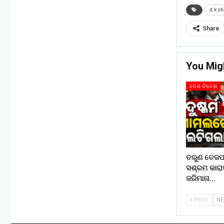
d.k s
Share
You Mig
ଦେଶ ବିଦେଶ
ତରୁଣ ତେଜପା
ସଶ୍ରମ କାରା
ଜରିମାନା…
PREV
N