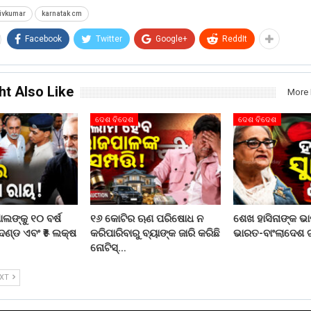
hivkumar
karnatak cm
Facebook
Twitter
Google+
ReddIt
ht Also Like
More 
ଦେଶ ବିଦେଶ
ଦେଶ ବିଦେଶ
ଲଙ୍କୁ ୧୦ ବର୍ଷ
୧୬ କୋଟିର ଋଣ ପରିଷୋଧ ନ
ଶେଖ ହାସିନାଙ୍କ ଭ
ଦଣ୍ଡ ଏବଂ ₹୫ ଲକ୍ଷ
କରିପାରିବାରୁ ବ୍ୟାଙ୍କ ଜାରି କରିଛି
ଭାରତ-ବାଂଲାଦେଶ 
ନୋଟିସ୍…
EXT