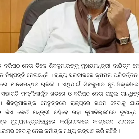
 ବରିଷ୍ଠ ନେତା ଡିକେ ଶିବକୁମାରଙ୍କୁ ମୁଖ୍ୟମନ୍ତ୍ରୀ ଦାୟିତ୍ବ ନ
ଡ ନିଷ୍ପତ୍ତି ନେଇଛନ୍ତି । ରାଜ୍ୟ ସରକାରରେ କ୍ଷମତା ପରିବର୍ତ୍ତ
ୀରେ ମାନସମନ୍ଥନ ଚାଲିଛି । ଏଥିପାଇଁ ଶିବକୁମାର ନୂଆଦିଲ୍ଲୀର
 ସଭାପତି ମଲ୍ଲିକାର୍ଜୁନ ଖଡଗେ ଓ ବରିଷ୍ଠ ନେତା ରାହୁଲ ଗାନ୍ଧିଙ୍
ି । ଶିବକୁମାରଙ୍କ ନେତୃତ୍ବରେ ରାଜ୍ୟରେ ଗଠନ ହେବାକୁ ଯାଉ
 କିଏ କେଉଁ ମନ୍ତ୍ରୀ ରହିବେ ତାହା ନୂଆଦିଲ୍ଲୀରେ ଚୂଡାନ୍ତ
ରଙ୍କ ମୁଖ୍ୟମନ୍ତ୍ରୀତ୍ୱରେ କର୍ଣ୍ଣାଟକରେ କଂଗ୍ରେସ ଶାସନର
ମ୍ଭ ହେବାକୁ ନେଇ କର୍ମୀଙ୍କ ମଧ୍ୟ ଉତ୍ସାହ ଭରି ରହିଛି ।