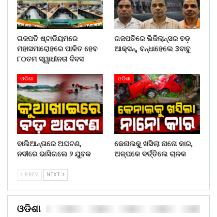
ଗଜପତି ଷ୍ଟାଡିୟମରେ
ଗଜପତିରେ ଭିଜିଲାନ୍ସର ବଡ଼
ମହାସମାରୋହରେ ପାଳିତ ହେବ
ଆକ୍ସନ୍, ବନ୍ଧାହେଲେ 3ବାବୁ
୮୦ତମ ସ୍ୱାଧୀନତା ଦିବସ
ଓଡିଶା
ଓଡିଶା
ବାଲିଆନ୍ତାରେ ଅଘଟଣ,
କେନାଲକୁ ଖସିଲା ନାନୋ କାର,
ନଦୀରେ ଭାସିଗଲେ ୨ ଯୁବକ
ଅଳ୍ପକେ ବର୍ତ୍ତିଲେ ଚାଳକ
PREV
NEXT
ଓଡିଶା