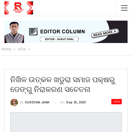
Home
ଓଡିଶା
ନିଖିଳ ଉତ୍କଳ ଖଡୁରା ସମାଜ ପକ୍ଷରୁ
ଡେଙ୍ଗୁ ନିରାକରଣ ସଚେତନା
ଓଡିଶା
On
Sep 25, 2023
By
SUDESNA JANA