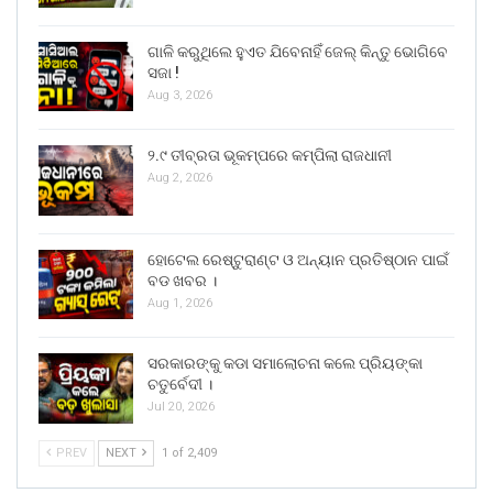
ଗାଳି କରୁଥିଲେ ହୁଏତ ଯିବେନାହିଁ ଜେଲ୍ କିନ୍ତୁ ଭୋଗିବେ
ସଜା !
Aug 3, 2026
୨.୯ ତୀବ୍ରତା ଭୂକମ୍ପରେ କମ୍ପିଲା ରାଜଧାନୀ
Aug 2, 2026
ହୋଟେଲ ରେଷ୍ଟୁରାଣ୍ଟ ଓ ଅନ୍ୟାନ ପ୍ରତିଷ୍ଠାନ ପାଇଁ
ବଡ ଖବର ।
Aug 1, 2026
ସରକାରଙ୍କୁ କଡା ସମାଲୋଚନା କଲେ ପ୍ରିୟଙ୍କା
ଚତୁର୍ବେଦୀ ।
Jul 20, 2026
PREV
NEXT
1 of 2,409