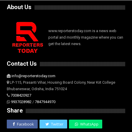
About Us
www.reporterstoday.com is a news web
portal and monthly magazine where you can
get the latest news.
Contact Us
info@reporterstoday.com
LP-115, Prasanti Vihar, Housing Board Colony, Near Kiit College
Bhubaneswar, Odisha, India 751024
7008420927
9937028982
/
7847944970
Share
Facebook
Twitter
WhatsApp