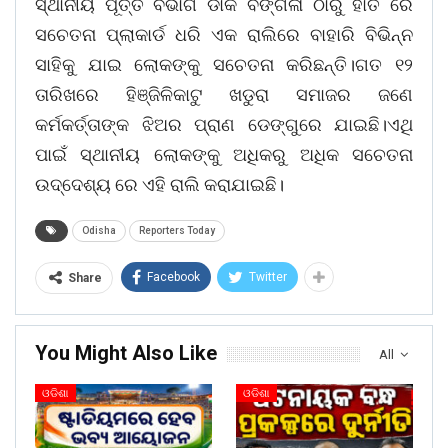
ସ୍ଥାନୀୟ ପୂର୍ତ୍ତ ବିଭାଗ ଡାକ ବଙ୍ଗଳା ଠାରୁ ହାତ ରେ
ସଚେତନା ପ୍ଲାକାର୍ଡ ଧରି ଏକ ରାଲିରେ ବାହାରି ବିଭିନ୍ନ
ସାହିକୁ ଯାଇ ଲୋକଙ୍କୁ ସଚେତନା କରିଛନ୍ତି।ଗତ ୧୨
ତାରିଖରେ ହିଞ୍ଜିଳିକାଟୁ ଖଡୁରା ସମାଜର ଜଣେ
କର୍ମକର୍ତ୍ତାଙ୍କ ଝିଅର ପ୍ରାଣ ଡେଙ୍ଗୁରେ ଯାଇଛି।ଏଥି
ପାଇଁ ସ୍ଥାନୀୟ ଲୋକଙ୍କୁ ଅଧିକରୁ ଅଧିକ ସଚେତନା
ଉଦ୍ଦେଶ୍ୟ ରେ ଏହି ରାଲି କରାଯାଇଛି।
Odisha
Reporters Today
Facebook
Twitter
Share
You Might Also Like
All
ଓଡିଶା
ଓଡିଶା