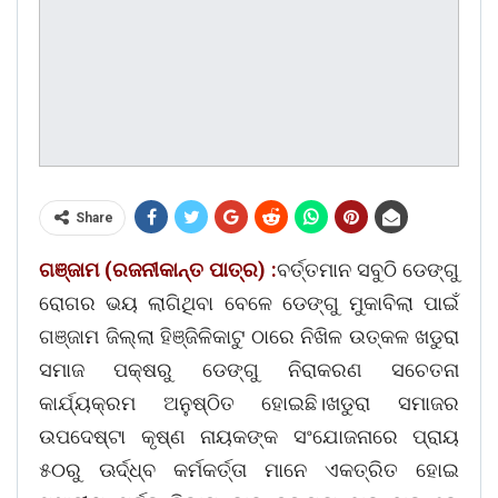
Share
ଗଞ୍ଜାମ (ରଜନୀକାନ୍ତ ପାତ୍ର) :
ବର୍ତ୍ତମାନ ସବୁଠି ଡେଙ୍ଗୁ
ରୋଗର ଭୟ ଲାଗିଥିବା ବେଳେ ଡେଙ୍ଗୁ ମୁକାବିଲା ପାଇଁ
ଗଞ୍ଜାମ ଜିଲ୍ଲା ହିଞ୍ଜିଳିକାଟୁ ଠାରେ ନିଖିଳ ଉତ୍କଳ ଖଡୁରା
ସମାଜ ପକ୍ଷରୁ ଡେଙ୍ଗୁ ନିରାକରଣ ସଚେତନା
କାର୍ଯ୍ୟକ୍ରମ ଅନୁଷ୍ଠିତ ହୋଇଛି।ଖଡୁରା ସମାଜର
ଉପଦେଷ୍ଟା କୃଷ୍ଣ ନାୟକଙ୍କ ସଂଯୋଜନାରେ ପ୍ରାୟ
୫୦ରୁ ଊର୍ଦ୍ଧ୍ବ କର୍ମକର୍ତ୍ତା ମାନେ ଏକତ୍ରିତ ହୋଇ