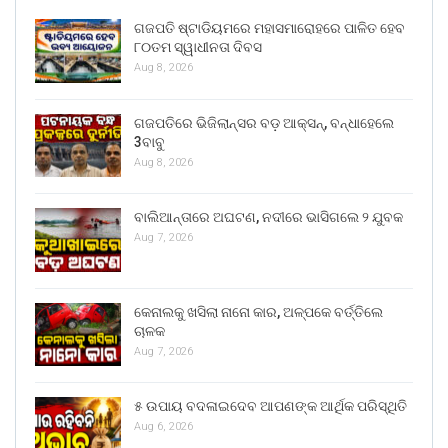
ଗଜପତି ଷ୍ଟାଡିୟମରେ ମହାସମାରୋହରେ ପାଳିତ ହେବ
୮୦ତମ ସ୍ୱାଧୀନତା ଦିବସ
Aug 8, 2026
ଗଜପତିରେ ଭିଜିଲାନ୍ସର ବଡ଼ ଆକ୍ସନ୍, ବନ୍ଧାହେଲେ
3ବାବୁ
Aug 8, 2026
ବାଲିଆନ୍ତାରେ ଅଘଟଣ, ନଦୀରେ ଭାସିଗଲେ ୨ ଯୁବକ
Aug 7, 2026
କେନାଲକୁ ଖସିଲା ନାନୋ କାର, ଅଳ୍ପକେ ବର୍ତ୍ତିଲେ
ଚାଳକ
Aug 7, 2026
୫ ଉପାୟ ବଦଳାଇଦେବ ଆପଣଙ୍କ ଆର୍ଥିକ ପରିସ୍ଥିତି
Aug 6, 2026