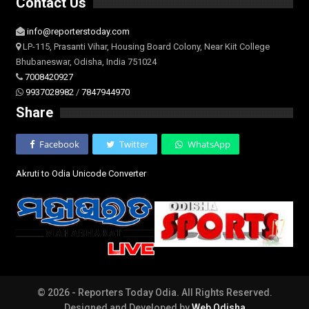
Contact Us
info@reporterstoday.com
LP-115, Prasanti Vihar, Housing Board Colony, Near Kiit College
Bhubaneswar, Odisha, India 751024
7008420927
9937028982
/
7847944970
Share
Facebook
Twitter
WhatsApp
Akruti to Odia Unicode Converter
© 2026 - Reporters Today Odia. All Rights Reserved.
Designed and Developed by
Web Odisha