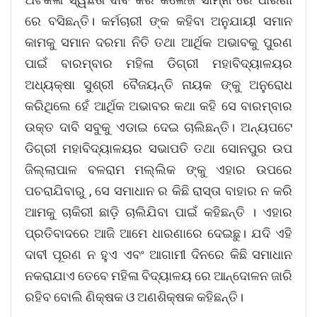
ରେ ବସିଛନ୍ତି। କର୍ମଚାରୀ ଙ୍କ କହିବା ଅନୁଯାୟୀ ସମାନ
କାମକୁ ସମାନ ଦରମା ନିତି ତଥା ଆର୍ଥିକ ଅଭାବକୁ ପୁରଣ
ପାଇଁ ବାରମ୍ବାର ମହିଳା ଡିଗ୍ରୀ ମହାବିଦ୍ୟାଳୟର
ଅଧ୍ୟକ୍ଷା ସୁଶ୍ରୀ ବୈଜୟନ୍ତି ନାୟକ ଙ୍କୁ ଅନୁରୋଧ
କରିଥିଲେ ହେଁ ଆର୍ଥିକ ଅଭାବର କଥା କହି ସେ ବାରମ୍ବାର
ଉକ୍ତ ଦାବି ସବୁକୁ ଏଡାଇ ଦେଇ ଚାଲିଛନ୍ତି। ଅନ୍ୟପଟେ
ଡିଗ୍ରୀ ମହାବିଦ୍ୟାଳୟର ସଭାପତି ତଥା ସୋନପୁର ଉପ
ଜିଲ୍ଲାପାଳ ବଳରାମ ମଲ୍ଲିକ ଙ୍କୁ ଏହାର ଉପରେ
ପଚରାଯିବାରୁ , ସେ ସମାଧାନ ର କିଛି ରାସ୍ତା ବାହାର ନ କରି
ଆମକୁ ଚାକିରୀ ଛାଡ଼ି ଚାଲିଯିବା ପାଇଁ କହିଛନ୍ତି । ଏହାର
ପ୍ରତିବାଦରେ ଆଜି ଆମେ ଧାରଣାରେ ଦେଇଛୁ। ଯଦି ଏହି
ଦାବୀ ପୂରଣ ନ ହୁଏ ଏବଂ ଆଗାମୀ ଦିନରେ କିଛି ସମାଧାନ
ନକରାଯାଏ ତେବେ ମହିଳା ବିଦ୍ୟାଳୟ ରେ ଆନ୍ଦୋଳନ ଜାରି
ରହିବ ବୋଲି ଣିକ୍ଷକ ଓ ଅଣଶିକ୍ଷକ କହିଛନ୍ତି।