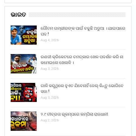
ଭାରତ
ଗୌତମ ଗମ୍ଭୀରଙ୍କ ପାଇଁ ବଢୁଛି ଅଡୁଆ । ଯାଇପାରେ
ପଦ !
Aug 4, 2026
ରଣଜୀ କ୍ରିକେଟରେ ଚମତ୍କାର ଖେଳ ପଦର୍ଶନ କରି ନା
କମେଇଲେ ଖେଳାଳି ।
Aug 3, 2026
ଗାଳି କରୁଥିଲେ ହୁଏତ ଯିବେନାହିଁ ଜେଲ୍ କିନ୍ତୁ ଭୋଗିବେ
ସଜା !
Aug 3, 2026
୨.୯ ତୀବ୍ରତା ଭୂକମ୍ପରେ କମ୍ପିଲା ରାଜଧାନୀ
Aug 2, 2026