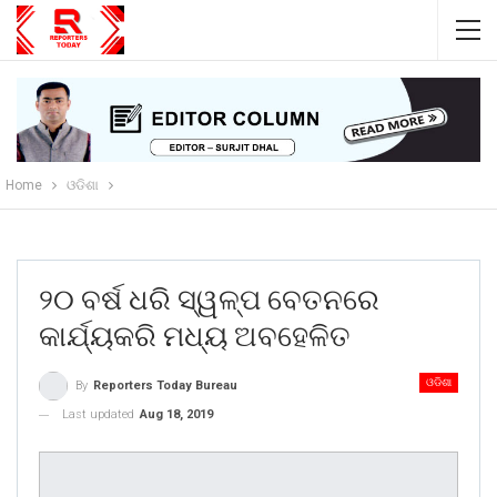
Home
ଓଡିଶା
୨୦ ବର୍ଷ ଧରି ସ୍ୱଳ୍ପ ବେତନରେ
କାର୍ଯ୍ୟକରି ମଧ୍ୟ ଅବହେଳିତ
ଓଡିଶା
By
Reporters Today Bureau
Last updated
Aug 18, 2019