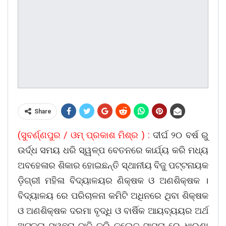
Share
(ସୁବର୍ଣ୍ଣପୁର / ଓମ୍ ପ୍ରକାଶ ମିଶ୍ର ) :
ଦୀର୍ଘ ୨୦ ବର୍ଷ ରୁ
ଉର୍ଦ୍ଧ ସମୟ ଧରି ସ୍ୱଳ୍ପ ବେତନରେ କାର୍ଯ୍ୟ କରି ମଧ୍ୟ
ଅବହେଳାର ଶିକାର ହୋଇଛନ୍ତି ସ୍ଥାନୀୟ ବିଜୁ ପଟ୍ଟନାୟକ
ଡ଼ିଗ୍ରୀ ମହିଳା ବିଦ୍ୟାଳୟର ଣିକ୍ଷକ ଓ ଅଣଶିକ୍ଷକ ।
ବିଦ୍ୟାଳୟ ରେ ପରିଚାଳନା କମିଟି ଅଧିନରେ ଥିବା ଶିକ୍ଷକ
ଓ ଅଣଶିକ୍ଷକ ଦରମା ବୃଦ୍ଧି ଓ ବାର୍ଷିକ ଆୟବ୍ୟୟର ଅର୍ଥ
ଅଟକଳା ସ୍ୱଛତା ଦାବି କରି କଲେଜ ସାମ୍ନା ରେ ଧାରଣା