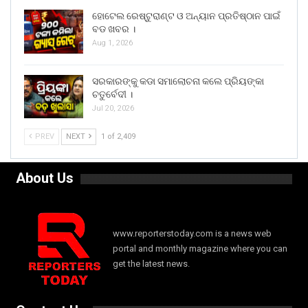
ହୋଟେଲ ରେଷ୍ଟୁରାଣ୍ଟ ଓ ଅନ୍ୟାନ ପ୍ରତିଷ୍ଠାନ ପାଇଁ
ବଡ ଖବର ।
Aug 1, 2026
ସରକାରଙ୍କୁ କଡା ସମାଲୋଚନା କଲେ ପ୍ରିୟଙ୍କା
ଚତୁର୍ବେଦୀ ।
Jul 20, 2026
PREV
NEXT
1 of 2,409
About Us
www.reporterstoday.com is a news web
portal and monthly magazine where you can
get the latest news.