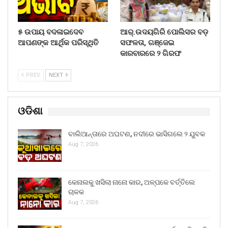
୫ ଉପାୟ ବଦଳାଇଦେବ
ଆର୍.ଉଦୟଗିରି ପୋଲିସର ବଡ଼
ଆପଣଙ୍କ ଆର୍ଥିକ ପରିସ୍ଥିତି
ସଫଳତା, ଗଞ୍ଜେଇ
କାରବାରରେ ୨ ଗିରଫ
PREV
NEXT
ଓଡିଶା
ବାଲିଆନ୍ତାରେ ଅଘଟଣ, ନଦୀରେ ଭାସିଗଲେ ୨ ଯୁବକ
Aug 7, 2026
କେନାଲକୁ ଖସିଲା ନାନୋ କାର, ଅଳ୍ପକେ ବର୍ତ୍ତିଲେ
ଚାଳକ
Aug 7, 2026