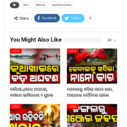
bbsr
Odisha
reporterstoday
Facebook
Twitter
Share
You Might Also Like
All
ଓଡିଶା
ଓଡିଶା
ବାଲିଆନ୍ତାରେ ଅଘଟଣ,
କେନାଲକୁ ଖସିଲା ନାନୋ କାର,
ନଦୀରେ ଭାସିଗଲେ ୨ ଯୁବକ
ଅଳ୍ପକେ ବର୍ତ୍ତିଲେ ଚାଳକ
ଓଡିଶା
ଓଡିଶା