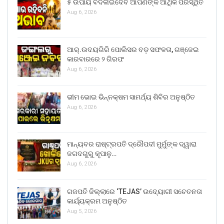
୫ ଉପାୟ ବଦଳାଇଦେବ ଆପଣଙ୍କ ଆର୍ଥିକ ପରିସ୍ଥିତି
Aug 6, 2026
ଆର୍.ଉଦୟଗିରି ପୋଲିସର ବଡ଼ ସଫଳତା, ଗଞ୍ଜେଇ
କାରବାରରେ ୨ ଗିରଫ
Aug 6, 2026
ଭୀମ ଭୋଇ ଭିନ୍ନକ୍ଷମ ସାମର୍ଥ୍ୟ ଶିବିର ଅନୁଷ୍ଠିତ
Aug 6, 2026
ମାନ୍ୟବର ରାଷ୍ଟ୍ରପତି ଦ୍ରୌପଦୀ ମୁର୍ମୁଙ୍କ ଦ୍ୱାରା
ଜଗଦଗୁରୁ କୃପାଳୁ…
Aug 6, 2026
ଗଜପତି ଜିଲ୍ଲାରେ ‘TEJAS’ ଉଦ୍ୟୋଗୀ ସଚେତନତା
କାର୍ଯ୍ୟକ୍ରମ ଅନୁଷ୍ଠିତ
Aug 5, 2026