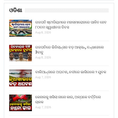
ଓଡିଶା
ଗଜପତି ଷ୍ଟାଡିୟମରେ ମହାସମାରୋହରେ ପାଳିତ ହେବ
୮୦ତମ ସ୍ୱାଧୀନତା ଦିବସ
Aug 8, 2026
ଗଜପତିରେ ଭିଜିଲାନ୍ସର ବଡ଼ ଆକ୍ସନ୍, ବନ୍ଧାହେଲେ
3ବାବୁ
Aug 8, 2026
ବାଲିଆନ୍ତାରେ ଅଘଟଣ, ନଦୀରେ ଭାସିଗଲେ ୨ ଯୁବକ
Aug 7, 2026
କେନାଲକୁ ଖସିଲା ନାନୋ କାର, ଅଳ୍ପକେ ବର୍ତ୍ତିଲେ
ଚାଳକ
Aug 7, 2026