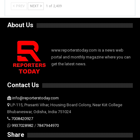
PREV
NEXT
1 of 2,409
About Us
www.reporterstoday.com is a news web
portal and monthly magazine where you can
get the latest news.
Contact Us
info@reporterstoday.com
LP-115, Prasanti Vihar, Housing Board Colony, Near Kiit College
Bhubaneswar, Odisha, India 751024
7008420927
9937028982
/
7847944970
Share