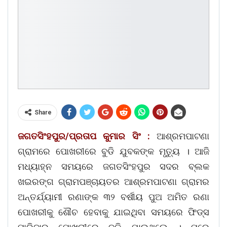
Share
ଜଗତସିଂହପୁର/ପ୍ରତାପ କୁମାର ସିଂ :
ଆଶ୍ରମପାଟଣା
ଗ୍ରାମରେ ପୋଖରୀରେ ବୁଡି ଯୁବକଙ୍କ ମୃତ୍ୟୁ । ଆଜି
ମଧ୍ୟାହ୍ନ ସମୟରେ ଜଗତସିଂହପୁର ସଦର ବ୍ଲକ
ଖଇରଙ୍ଗ ଗ୍ରାମପଞ୍ଚାୟତର ଆଶ୍ରମପାଟଣା ଗ୍ରାମର
ଅନ୍ତର୍ଯ୍ୟାମୀ ରଣାଙ୍କ ୩୨ ବର୍ଷୀୟ ପୁଅ ଅମିତ ରଣା
ପୋଖରୀକୁ ଶୌଚ ହେବାକୁ ଯାଇଥିବା ସମୟରେ ଫିଡ୍ସ