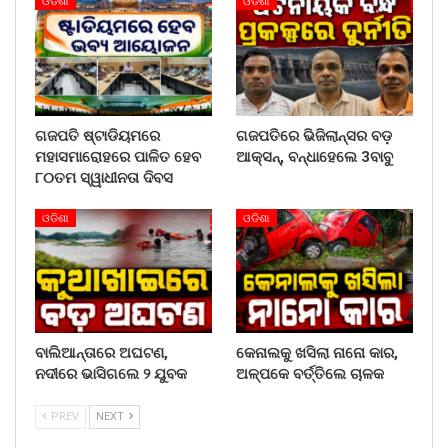
ଓଡିଶା
ଓଡିଶା
ଗଜପତି ଷ୍ଟାଡିୟମରେ
ଗଜପତିରେ ଭିଜିଲାନ୍ସର ବଡ଼
ମହାସମାରୋହରେ ପାଳିତ ହେବ
ଆକ୍ସନ୍, ବନ୍ଧାହେଲେ 3ବାବୁ
୮୦ତମ ସ୍ୱାଧୀନତା ଦିବସ
ଓଡିଶା
ଓଡିଶା
ବାଲିଆନ୍ତାରେ ଅଘଟଣ,
କେନାଲକୁ ଖସିଲା ନାନୋ କାର,
ନଦୀରେ ଭାସିଗଲେ ୨ ଯୁବକ
ଅଳ୍ପକେ ବର୍ତ୍ତିଲେ ଚାଳକ
PREV
NEXT