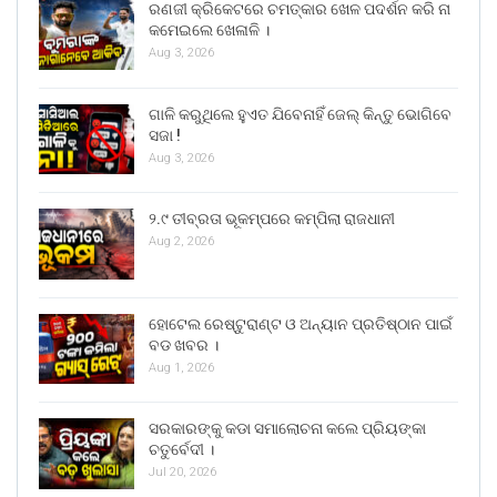
ରଣଜୀ କ୍ରିକେଟରେ ଚମତ୍କାର ଖେଳ ପଦର୍ଶନ କରି ନା
କମେଇଲେ ଖେଳାଳି ।
Aug 3, 2026
ଗାଳି କରୁଥିଲେ ହୁଏତ ଯିବେନାହିଁ ଜେଲ୍ କିନ୍ତୁ ଭୋଗିବେ
ସଜା !
Aug 3, 2026
୨.୯ ତୀବ୍ରତା ଭୂକମ୍ପରେ କମ୍ପିଲା ରାଜଧାନୀ
Aug 2, 2026
ହୋଟେଲ ରେଷ୍ଟୁରାଣ୍ଟ ଓ ଅନ୍ୟାନ ପ୍ରତିଷ୍ଠାନ ପାଇଁ
ବଡ ଖବର ।
Aug 1, 2026
ସରକାରଙ୍କୁ କଡା ସମାଲୋଚନା କଲେ ପ୍ରିୟଙ୍କା
ଚତୁର୍ବେଦୀ ।
Jul 20, 2026