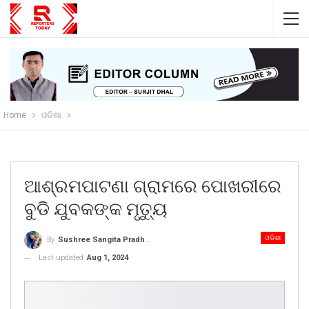
Home
ଓଡିଶା
ଆଶ୍ରମପାଟଣା ଗ୍ରାମରେ ପୋଖରୀରେ
ବୁଡି ଯୁବକଙ୍କ ମୃତ୍ୟୁ
ଓଡିଶା
By
Sushree Sangita Pradhan
Last updated
Aug 1, 2024