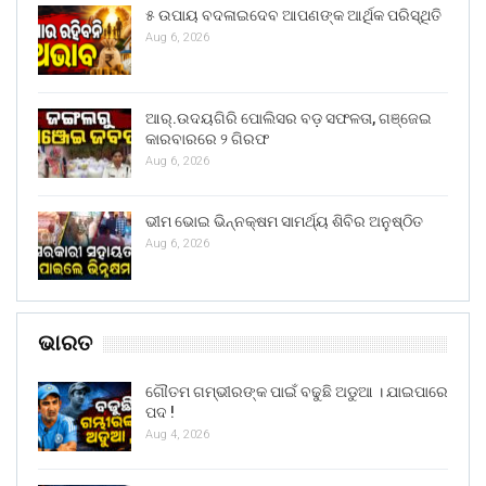
୫ ଉପାୟ ବଦଳାଇଦେବ ଆପଣଙ୍କ ଆର୍ଥିକ ପରିସ୍ଥିତି
Aug 6, 2026
ଆର୍.ଉଦୟଗିରି ପୋଲିସର ବଡ଼ ସଫଳତା, ଗଞ୍ଜେଇ
କାରବାରରେ ୨ ଗିରଫ
Aug 6, 2026
ଭୀମ ଭୋଇ ଭିନ୍ନକ୍ଷମ ସାମର୍ଥ୍ୟ ଶିବିର ଅନୁଷ୍ଠିତ
Aug 6, 2026
ଭାରତ
ଗୌତମ ଗମ୍ଭୀରଙ୍କ ପାଇଁ ବଢୁଛି ଅଡୁଆ । ଯାଇପାରେ
ପଦ !
Aug 4, 2026