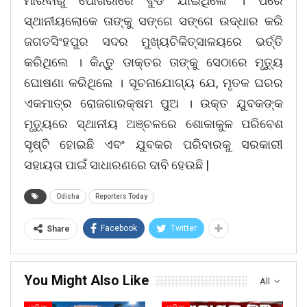
ମାରିବାରୁ ପୋଖରୀରେ ବୁଡି ଯାଇଥିଲେ । ପରେ
ସ୍ଥାନୀୟଲୋକେ ତାଙ୍କୁ ସଙ୍ଗେ ସଙ୍ଗେ ଉଦ୍ଧାର କରି
ଜଗତସିଂହପୁର ସଦର ମୁଖ୍ୟଚିକିତ୍ସାଳୟରେ ଭର୍ତ୍ତି
କରିଥିଲେ । କିନ୍ତୁ ଡାକ୍ତର ତାଙ୍କୁ ସେଠାରେ ମୃତ୍ୟୁ
ଘୋଷଣା କରିଥିଲେ । ସୂଚନାଯୋଗ୍ୟ ଯେ, ମୃତକ ଘରର
ଏକମାତ୍ର ରୋଜଗାରକ୍ଷମ ପୁଅ । ଉକ୍ତ ଯୁବକଙ୍କ
ମୃତ୍ୟୁରେ ସ୍ଥାନୀୟ ଅଞ୍ଚଳରେ ଶୋକାକୁଳ ପରିବେଶ
ସୃଷ୍ଟି ହୋଇଛି ଏବଂ ଯୁବକର ପରିବାରକୁ ସରକାରୀ
ସହାୟତା ପାଇଁ ସାଧାରଣରେ ଦାବି ହେଉଛି |
Odisha
Reporters Today
Facebook
Twitter
Share
You Might Also Like
All