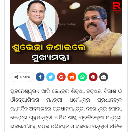
Share
ଭୁବନେଶ୍ୱର-: ଆଜି କେନ୍ଦ୍ର ଶିକ୍ଷା, ଦକ୍ଷତା ବିକାଶ ଓ
ଔଦ୍ୟୋଗିକତା ମନ୍ତ୍ରୀ ଧର୍ମେନ୍ଦ୍ର ପ୍ରଧାନଙ୍କ
ଜନ୍ମଦିନ ଅବସରରେ ପ୍ରଧାନମନ୍ତ୍ରୀ ନରେନ୍ଦ୍ର ମୋଦୀ,
କେନ୍ଦ୍ର ଗୃହମନ୍ତ୍ରୀ ଅମିତ ଶାହ, ପ୍ରତିରକ୍ଷା ମନ୍ତ୍ରୀ
ରାଜନାଥ ସିଂହ, ସଡ଼କ ପରିବହନ ଓ ରାଜପଥ ମନ୍ତ୍ରୀ ନୀତିନ