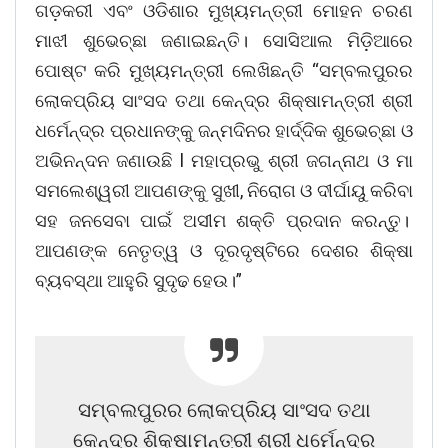
ଗଡ଼କରୀ ଏବଂ ଓଡିଶାର ମୁଖ୍ୟମନ୍ତ୍ରୀ ମୋହନ ଚରଣ
ମାଝୀ ଶୁଭେଚ୍ଛା ଜଣାଇଛନ୍ତି। ସୋସିଆଲ ମିଡ଼ିଆରେ
ପୋଷ୍ଟ କରି ମୁଖ୍ୟମନ୍ତ୍ରୀ ଲେଖିଛନ୍ତି “ସମ୍ବଲପୁରର
ଲୋକପ୍ରିୟ ସାଂସଦ ତଥା କେନ୍ଦ୍ର ଶିକ୍ଷାମନ୍ତ୍ରୀ ଶ୍ରୀ
ଧର୍ମେନ୍ଦ୍ର ପ୍ରଧାନଙ୍କୁ ଜନ୍ମଦିନର ହାର୍ଦ୍ଦିକ ଶୁଭେଚ୍ଛା ଓ
ଅଭିନନ୍ଦନ ଜଣାଉଛି l ମହାପ୍ରଭୁ ଶ୍ରୀ ଜଗନ୍ନାଥ ଓ ମା
ସମଲେଶ୍ୱରୀ ଆପଣଙ୍କୁ ସୁଖୀ, ନିରୋଗ ଓ ଦୀର୍ଘାୟୁ କରିବା
ସହ ଜନସେବା ପାଇଁ ଅସୀମ ଶକ୍ତି ପ୍ରଦାନ କରନ୍ତୁ।
ଆପଣଙ୍କ ନେତୃତ୍ୱ ଓ ଦୂରଦୃଷ୍ଟିରେ ଦେଶର ଶିକ୍ଷା
ବ୍ୟବସ୍ଥା ଆହୁରି ସୁଦୃଢ ହେଉ।”
ସମ୍ବଲପୁରର ଲୋକପ୍ରିୟ ସାଂସଦ ତଥା
କେନ୍ଦ୍ର ଶିକ୍ଷାମନ୍ତ୍ରୀ ଶ୍ରୀ ଧର୍ମେନ୍ଦ୍ର