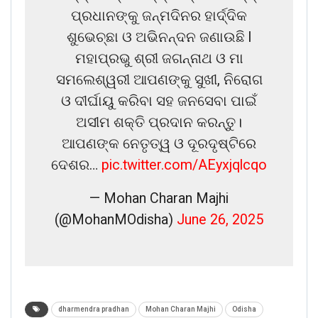
ପ୍ରଧାନଙ୍କୁ ଜନ୍ମଦିନର ହାର୍ଦ୍ଦିକ
ଶୁଭେଚ୍ଛା ଓ ଅଭିନନ୍ଦନ ଜଣାଉଛି l
ମହାପ୍ରଭୁ ଶ୍ରୀ ଜଗନ୍ନାଥ ଓ ମା
ସମଲେଶ୍ୱରୀ ଆପଣଙ୍କୁ ସୁଖୀ, ନିରୋଗ
ଓ ଦୀର୍ଘାୟୁ କରିବା ସହ ଜନସେବା ପାଇଁ
ଅସୀମ ଶକ୍ତି ପ୍ରଦାନ କରନ୍ତୁ।
ଆପଣଙ୍କ ନେତୃତ୍ୱ ଓ ଦୂରଦୃଷ୍ଟିରେ
ଦେଶର…
pic.twitter.com/AEyxjqlcqo
— Mohan Charan Majhi
(@MohanMOdisha)
June 26, 2025
dharmendra pradhan
Mohan Charan Majhi
Odisha