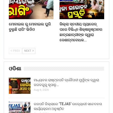
ମୋବାଇଲ ରୁ ମୋବାଇଲ ଘୁରି
ଜିଲ୍ଲା ସ୍ତରୀୟ ପ୍ୟାରେଡ୍
ବୁଲୁଛି ରାଗିଂ ଭିଡିଓ
ପରେ ବିଭିନ୍ନ ଶିକ୍ଷାନୁଷ୍ଠାନର
ଛାତ୍ରଛାତ୍ରୀଙ୍କ ଦ୍ୱାରା
ଦେଶାତ୍ମବୋଧକ…
PREV
NEXT
ଓଡିଶା
ମାନ୍ୟବର ରାଷ୍ଟ୍ରପତି ଦ୍ରୌପଦୀ ମୁର୍ମୁଙ୍କ ଦ୍ୱାରା
ଜଗଦଗୁରୁ କୃପାଳୁ…
Aug 6, 2026
ଗଜପତି ଜିଲ୍ଲାରେ ‘TEJAS’ ଉଦ୍ୟୋଗୀ ସଚେତନତା
କାର୍ଯ୍ୟକ୍ରମ ଅନୁଷ୍ଠିତ