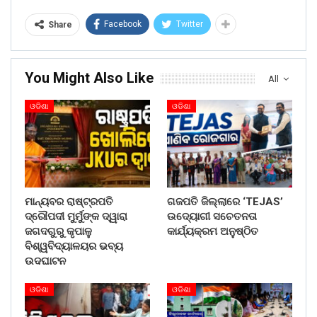
Facebook
Twitter
Share
You Might Also Like
All
ଓଡିଶା
ଓଡିଶା
ମାନ୍ୟବର ରାଷ୍ଟ୍ରପତି
ଗଜପତି ଜିଲ୍ଲାରେ ‘TEJAS’
ଦ୍ରୌପଦୀ ମୁର୍ମୁଙ୍କ ଦ୍ୱାରା
ଉଦ୍ୟୋଗୀ ସଚେତନତା
ଜଗଦଗୁରୁ କୃପାଳୁ
କାର୍ଯ୍ୟକ୍ରମ ଅନୁଷ୍ଠିତ
ବିଶ୍ୱବିଦ୍ୟାଳୟର ଭବ୍ୟ
ଉଦଘାଟନ
ଓଡିଶା
ଓଡିଶା