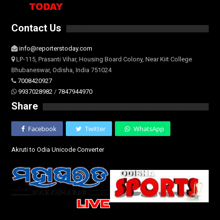
Contact Us
info@reporterstoday.com
LP-115, Prasanti Vihar, Housing Board Colony, Near Kiit College
Bhubaneswar, Odisha, India 751024
7008420927
9937028982
/
7847944970
Share
Facebook
Twitter
WhatsApp
Akruti to Odia Unicode Converter