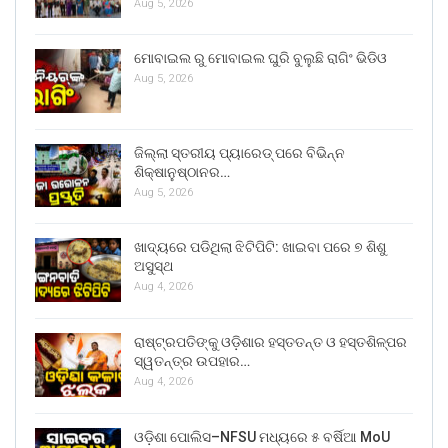
Aug 5, 2026
ମୋବାଇଲ ରୁ ମୋବାଇଲ ଘୁରି ବୁଲୁଛି ରାଗିଂ ଭିଡିଓ
Aug 5, 2026
ଜିଲ୍ଲା ସ୍ତରୀୟ ପ୍ୟାରେଡ୍ ପରେ ବିଭିନ୍ନ
ଶିକ୍ଷାନୁଷ୍ଠାନର…
Aug 5, 2026
ଖାଦ୍ୟରେ ପଡିଥିଲା ଝିଟିପିଟି: ଖାଇବା ପରେ ୭ ଶିଶୁ
ଅସୁସ୍ଥ
Aug 4, 2026
ରାଷ୍ଟ୍ରପତିଙ୍କୁ ଓଡ଼ିଶାର ହସ୍ତତନ୍ତ ଓ ହସ୍ତଶିଳ୍ପର
ସ୍ୱତନ୍ତ୍ର ଉପହାର…
Aug 4, 2026
ଓଡ଼ିଶା ପୋଲିସ–NFSU ମଧ୍ୟରେ ୫ ବର୍ଷିଆ MoU