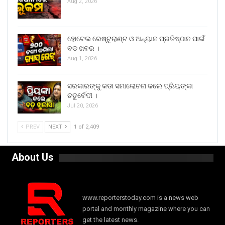
Aug 2, 2026
ହୋଟେଲ ରେଷ୍ଟୁରାଣ୍ଟ ଓ ଅନ୍ୟାନ ପ୍ରତିଷ୍ଠାନ ପାଇଁ
ବଡ ଖବର ।
Aug 1, 2026
ସରକାରଙ୍କୁ କଡା ସମାଲୋଚନା କଲେ ପ୍ରିୟଙ୍କା
ଚତୁର୍ବେଦୀ ।
Jul 20, 2026
PREV
NEXT
1 of 2,409
About Us
www.reporterstoday.com is a news web
portal and monthly magazine where you can
get the latest news.