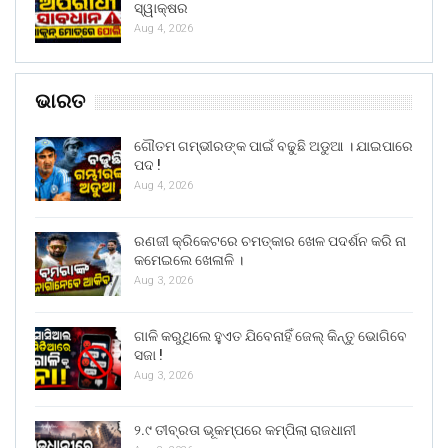
ସ୍ୱାକ୍ଷର
Aug 4, 2026
ଭାରତ
ଗୌତମ ଗମ୍ଭୀରଙ୍କ ପାଇଁ ବଢୁଛି ଅଡୁଆ । ଯାଇପାରେ
ପଦ !
Aug 4, 2026
ରଣଜୀ କ୍ରିକେଟରେ ଚମତ୍କାର ଖେଳ ପଦର୍ଶନ କରି ନା
କମେଇଲେ ଖେଳାଳି ।
Aug 3, 2026
ଗାଳି କରୁଥିଲେ ହୁଏତ ଯିବେନାହିଁ ଜେଲ୍ କିନ୍ତୁ ଭୋଗିବେ
ସଜା !
Aug 3, 2026
୨.୯ ତୀବ୍ରତା ଭୂକମ୍ପରେ କମ୍ପିଲା ରାଜଧାନୀ