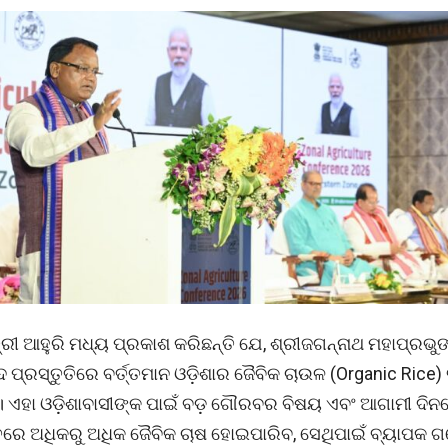
୍ରୀ ଆହୁରି ମଧ୍ୟ ପ୍ରକାଶ କରିଛନ୍ତି ଯେ, ଶ୍ରୀଜଗନ୍ନାଥ ମହାପ୍ରଭୁ
 ପ୍ରସ୍ତୁତିରେ ବର୍ତ୍ତମାନ ଓଡ଼ିଶାର ଜୈବିକ ଚାଉଳ (Organic Rice
 ଏହା ଓଡ଼ିଶାବାସୀଙ୍କ ପାଇଁ ବଡ଼ ଗୌରବର ବିଷୟ ଏବଂ ଆଗାମୀ ଦିନର
ାନ୍ତରେ ଅଧିକରୁ ଅଧିକ ଜୈବିକ ଚାଷ ହୋଇପାରିବ, ସେଥିପାଇଁ ବ୍ୟାପକ 