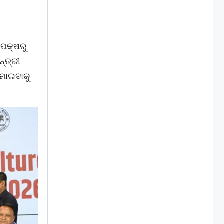
 ପକ୍ଷରୁ
ନ୍ତ୍ରୀ
ମାଇବାକୁ