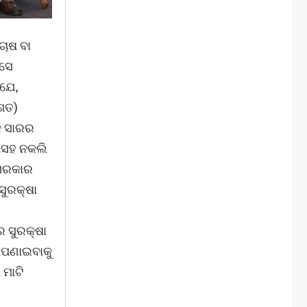
 ଚାଷ ବା
 ସେ
 ଯେ,
ିଶତ)
ିକ ସାରର
ଥିସହ ନକଲି
 ସରକାର
ସୁରକ୍ଷା
ର ସୁରକ୍ଷା
 ଆପଣାଇବାକୁ
ମାଟି