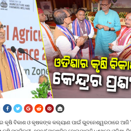
ତର କୃଷି ବିକାଶ ଓ କୃଷକଙ୍କ କଲ୍ୟାଣ ପାଇଁ ଭୁବନେଶ୍ୱରଠାରେ ଆଜି ‘ପ