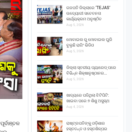
ଗଜପତି ଜିଲ୍ଲାରେ ‘TEJAS’
ଉଦ୍ୟୋଗୀ ସଚେତନତା
କାର୍ଯ୍ୟକ୍ରମ ଅନୁଷ୍ଠିତ
Aug 5, 2026
ମୋବାଇଲ ରୁ ମୋବାଇଲ ଘୁରି
ବୁଲୁଛି ରାଗିଂ ଭିଡିଓ
Aug 5, 2026
ଜିଲ୍ଲା ସ୍ତରୀୟ ପ୍ୟାରେଡ୍ ପରେ
ବିଭିନ୍ନ ଶିକ୍ଷାନୁଷ୍ଠାନର…
Aug 5, 2026
ଖାଦ୍ୟରେ ପଡିଥିଲା ଝିଟିପିଟି:
ଖାଇବା ପରେ ୭ ଶିଶୁ ଅସୁସ୍ଥ
Aug 4, 2026
ୂର୍ବାଞ୍ଚଳ
ରାଷ୍ଟ୍ରପତିଙ୍କୁ ଓଡ଼ିଶାର
ହସ୍ତତନ୍ତ ଓ ହସ୍ତଶିଳ୍ପର