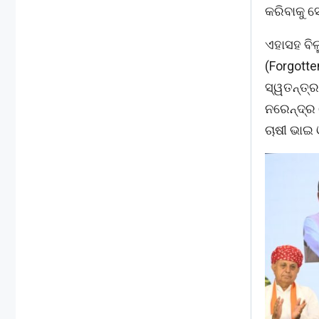
କରିବାକୁ ସ
ଏହାସହ ବି
(Forgotte
ସ୍ୱତନ୍ତ୍ର
ନରେନ୍ଦ୍ର
ଚାଷୀ ଭାଇ