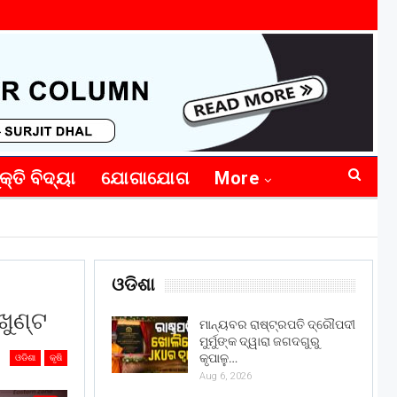
କ୍ତି ବିଦ୍ୟା
ଯୋଗାଯୋଗ
More
ଓଡିଶା
ଖୁଣ୍ଟ
ମାନ୍ୟବର ରାଷ୍ଟ୍ରପତି ଦ୍ରୌପଦୀ
ମୁର୍ମୁଙ୍କ ଦ୍ୱାରା ଜଗଦଗୁରୁ
କୃପାଳୁ…
ଓଡିଶା
କୃଷି
Aug 6, 2026