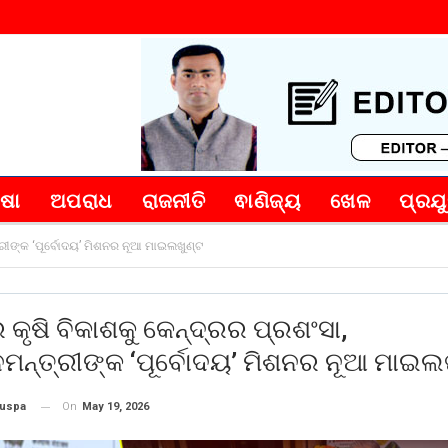
୍ଷା
ଅପରାଧ
ରାଜନୀତି
ଵାଣିଜ୍ୟ
ଖେଳ
ପ୍ରଯୁ
ତ୍ରୀଙ୍କ ‘ପୂର୍ବୋଦୟ’ ମିଶନର ନୂଆ ମାଇଲଖୁଣ୍ଟ
ର କୃଷି ବିକାଶକୁ କେନ୍ଦ୍ରର ପ୍ରଶଂସା,
ମନ୍ତ୍ରୀଙ୍କ ‘ପୂର୍ବୋଦୟ’ ମିଶନର ନୂଆ ମାଇଲ
On
May 19, 2026
puspa