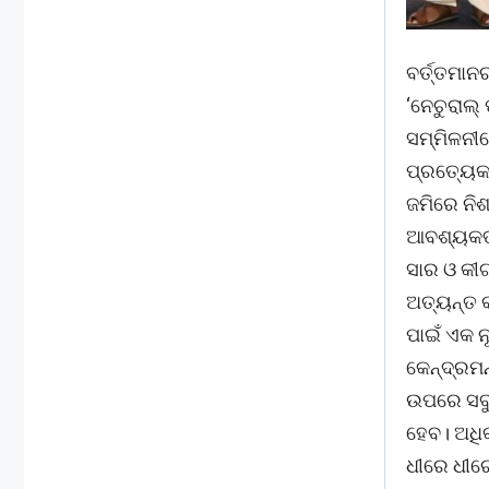
ବର୍ତ୍ତମାନର
‘ନେଚୁରାଲ୍
ସମ୍ମିଳନୀର
ପ୍ରତ୍ୟେକ
ଜମିରେ ନିଶ
ଆବଶ୍ୟକତା
ସାର ଓ କୀ
ଅତ୍ୟନ୍ତ 
ପାଇଁ ଏକ ନ
କେନ୍ଦ୍ରମନ
ଉପରେ ସବୁଠ
ହେବ। ଅଧି
ଧୀରେ ଧୀରେ