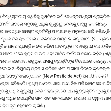
 ବିଶ୍ୱସ୍ତରୀୟ ସ୍ଥିତିକୁ ଦୃଷ୍ଟିରେ ରଖି କେନ୍ଦ୍ରମନ୍ତ୍ରୀ ପ୍ରାକୃତିକ
 ଫାର୍ମିଂ’ ଉପରେ ସବୁଠାରୁ ଅଧିକ ଗୁରୁତ୍ୱ ଦେବାକୁ ଆହ୍ୱାନ କରିଛନ୍ତି।
େ ଉପସ୍ଥିତ ସମସ୍ତ ପ୍ରତିନିଧି ଓ ଚାଷୀଙ୍କୁ ଅନୁରୋଧ କରି କହିଛନ୍ତି
 କୃଷକ ନିଜ ଚାଷ ଜମିର ଅତିକମରେ ପାଞ୍ଚ ଭାଗରୁ ଭାଗେ (୨୦ ପ୍ରତ
୍ଚିତ ଭାବେ ପ୍ରାକୃତିକ ଚାଷ କରିବା ଆବଶ୍ୟକ। ଏହାଦ୍ୱାରା ରାସାୟନ
 ଧୀରେ ଧୀରେ ହ୍ରାସ ପାଇବ ଏବଂ ମାଟିର ଉର୍ବରତା ବଜାୟ ରହିବ। ଏ
ଟନାଶକ କାରବାର କରୁଥିବା ଅସାଧୁ ବ୍ୟକ୍ତିଙ୍କ ବିରୋଧରେ କେନ୍ଦ୍ର
କଠୋର ଆଭିମୁଖ୍ୟ ଗ୍ରହଣ କରିବେ ଏବଂ ଆଗାମୀ ଦିନରେ କୃଷକଙ୍କ 
ୂଆ ‘ପେଷ୍ଟିସାଇଡ୍ ଆକ୍ଟ’ (New Pesticide Act) ଅଣାଯିବ ବୋଲି
୍ତ୍ରୀ କହିଛନ୍ତି। ମୁଖ୍ୟମନ୍ତ୍ରୀ ଶ୍ରୀ ମାଝୀ ନିଜ ଅଭିଭାଷଣରେ ମାଟି
ାରୁ ଅଧିକ ଗୁରୁତ୍ୱ ଦେଇ କହିଛନ୍ତି, ଯେ ଆମକୁ ପ୍ରାକୃତିକ କୃଷିକୁ
କରୁ ଅଧିକ ରାସାୟନିକ ସାର ଏବଂ କୀଟନାଶକର ଉପଯୋଗ ଦ୍ୱାରା ଆମ 
 ବିଷାକ୍ତ ହେବାରେ ଲାଗିଛି।