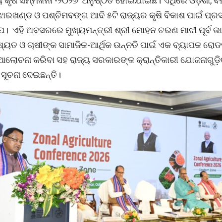
 କୃଷି ସମ୍ମିଳନୀ -୨୦୨୬’ ଅନୁଷ୍ଠିତ ହୋଇଯାଇଛି। ଏଥିରେ ଓଡ଼ିଶା, ବି
ଝାରଖଣ୍ଡ ଓ ପଶ୍ଚିମବଙ୍ଗ ଆଦି ୫ଟି ରାଜ୍ୟର କୃଷି ବିକାଶ ପାଇଁ ପ୍ର
ପ। ଏହି ଅବସରରେ ମୁଖ୍ୟମନ୍ତ୍ରୀ ଶ୍ରୀ ମୋହନ ଚରଣ ମାଝୀ ପୂର୍ବ 
ଷ୍ୟତ ଓ ଚାଷୀଙ୍କ ସାମାଜିକ-ଆର୍ଥିକ ଉନ୍ନତି ପାଇଁ ଏକ ବ୍ୟାପକ ରୋଡମ
ଆଲୋଚନା କରିବା ସହ ରାଜ୍ୟ ସରକାରଙ୍କ କ୍ରାନ୍ତିକାରୀ ଯୋଜନାଗୁଡ଼
 ସୂଚନା ଦେଇଛନ୍ତି।