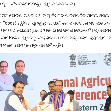
େ କୃଷି ବୈଜ୍ଞାନିକମାନଙ୍କୁ ଆହ୍ୱାନ ଦେଇଛନ୍ତି।
ଲୁପ୍ତ ହୋଇଯାଉଥିବା ସ୍ଥାନୀୟ କିସମର ପାରମ୍ପରିକ ଖାଦ୍ୟ ଶସ୍ୟ
n Foods) ଗୁଡ଼ିକର ପୁନରୁଦ୍ଧାର ପାଇଁ ବ୍ଲକ ସ୍ତରରେ ସରକାରଙ୍କ
 ପ୍ରୟାସ କରାଯାଉଥିବା ସଂପର୍କରେ ସେ ସୂଚନା ଦେଇଛନ୍ତି। ପ୍ରଧାନମ
 ମୋଦୀଙ୍କ ଆହ୍ୱାନକୁ ଦୋହରାଇ ସେ କେମିକାଲ୍ ସାରର ବ୍ୟବହାର କ
 ଓ ଭଉଣୀମାନଙ୍କୁ ଅନୁରୋଧ କରିଛନ୍ତି।