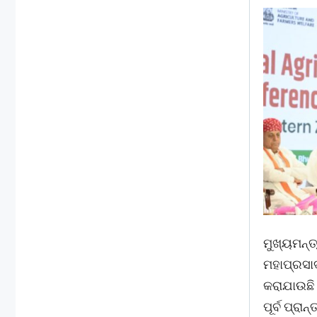
ମୁଖ୍ୟମନ୍ତ
ମହାପ୍ରସାଦ
କରାଯାଉଛି।
ପୂର୍ବ ପ୍ର