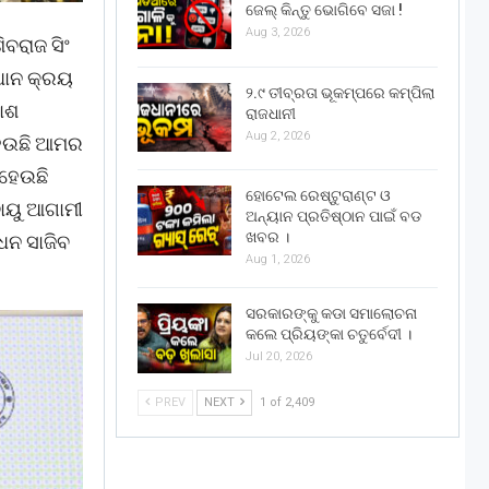
ଜେଲ୍ କିନ୍ତୁ ଭୋଗିବେ ସଜା !
Aug 3, 2026
ବରାଜ ସିଂ
 ଧାନ କ୍ରୟ
୨.୯ ତୀବ୍ରତା ଭୂକମ୍ପରେ କମ୍ପିଲା
କାଶ
ରାଜଧାନୀ
Aug 2, 2026
 ହେଉଛି ଆମର
 ହେଉଛି
ହୋଟେଲ ରେଷ୍ଟୁରାଣ୍ଟ ଓ
ବାୟୁ ଆଗାମୀ
ଅନ୍ୟାନ ପ୍ରତିଷ୍ଠାନ ପାଇଁ ବଡ
ଖବର ।
ଧନ ସାଜିବ
Aug 1, 2026
ସରକାରଙ୍କୁ କଡା ସମାଲୋଚନା
କଲେ ପ୍ରିୟଙ୍କା ଚତୁର୍ବେଦୀ ।
Jul 20, 2026
PREV
NEXT
1 of 2,409