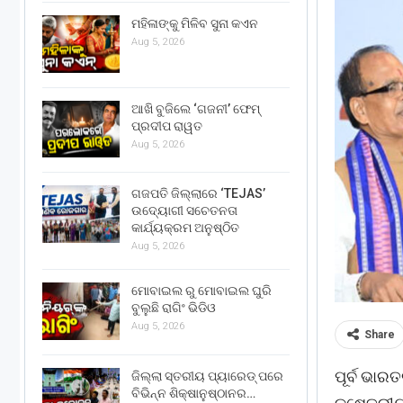
ମହିଳାଙ୍କୁ ମିଳିବ ସୁନା କଏନ
Aug 5, 2026
ଆଖି ବୁଜିଲେ ‘ଗଜନୀ’ ଫେମ୍
ପ୍ରଦୀପ ରାୱତ
Aug 5, 2026
ଗଜପତି ଜିଲ୍ଲାରେ ‘TEJAS’
ଉଦ୍ୟୋଗୀ ସଚେତନତା
କାର୍ଯ୍ୟକ୍ରମ ଅନୁଷ୍ଠିତ
Aug 5, 2026
ମୋବାଇଲ ରୁ ମୋବାଇଲ ଘୁରି
ବୁଲୁଛି ରାଗିଂ ଭିଡିଓ
Aug 5, 2026
Share
ପୂର୍ବ ଭାର
ଜିଲ୍ଲା ସ୍ତରୀୟ ପ୍ୟାରେଡ୍ ପରେ
ବିଭିନ୍ନ ଶିକ୍ଷାନୁଷ୍ଠାନର…