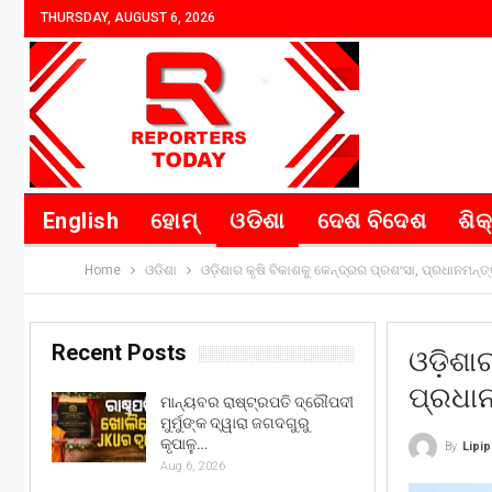
THURSDAY, AUGUST 6, 2026
English
ହୋମ୍
ଓଡିଶା
ଦେଶ ବିଦେଶ
ଶିକ
Home
ଓଡିଶା
ଓଡ଼ିଶାର କୃଷି ବିକାଶକୁ କେନ୍ଦ୍ରର ପ୍ରଶଂସା, ପ୍ରଧାନମନ୍
Recent Posts
ଓଡ଼ିଶା
ପ୍ରଧାନ
ମାନ୍ୟବର ରାଷ୍ଟ୍ରପତି ଦ୍ରୌପଦୀ
ମୁର୍ମୁଙ୍କ ଦ୍ୱାରା ଜଗଦଗୁରୁ
କୃପାଳୁ…
By
Lipi
Aug 6, 2026