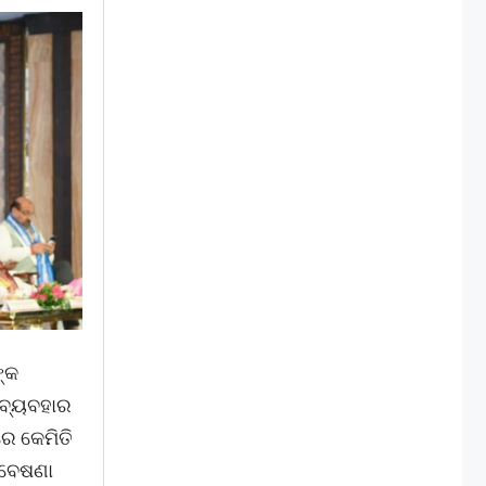
ଙ୍କ
) ବ୍ୟବହାର
େ କେମିତି
ଗବେଷଣା