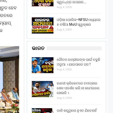
ହାର,
ସ୍ୱତନ୍ତ୍ର ଉପହାର…
ସ୍ତୁତ ହେବ
Aug 4, 2026
ଭାରତରେ
ଓଡ଼ିଶା ପୋଲିସ–NFSU ମଧ୍ୟରେ
୍ୟାପ୍‌
୫ ବର୍ଷିଆ MoU ସ୍ୱାକ୍ଷର
ିକ
Aug 4, 2026
ଭାରତ
ଗୌତମ ଗମ୍ଭୀରଙ୍କ ପାଇଁ ବଢୁଛି
ଅଡୁଆ । ଯାଇପାରେ ପଦ !
Aug 4, 2026
ରଣଜୀ କ୍ରିକେଟରେ ଚମତ୍କାର
ଖେଳ ପଦର୍ଶନ କରି ନା କମେଇଲେ
ଖେଳାଳି ।
Aug 3, 2026
ଗାଳି କରୁଥିଲେ ହୁଏତ ଯିବେନାହିଁ