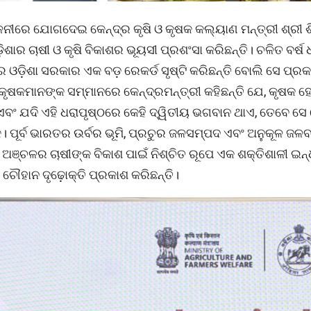
ିଳନୀରେ ଯୋଗଦେଇ କେନ୍ଦ୍ର କୃଷି ଓ କୃଷକ କଲ୍ୟାଣ ମନ୍ତ୍ରୀ ଶ୍ରୀ ଶି
ିଶାର ଚାଷୀ ଓ କୃଷି ବିକାଶର ଭୂୟସୀ ପ୍ରଶଂସା କରିଛନ୍ତି। ଚଳିତ ବର୍ଷ
 ଓଡ଼ିଶା ସରକାର ଏକ ବଡ଼ ରେକର୍ଡ ସୃଷ୍ଟି କରିଛନ୍ତି ବୋଲି ସେ ପ୍ର
 କୃଷକମାନଙ୍କ ସମ୍ମାନରେ କେନ୍ଦ୍ରମନ୍ତ୍ରୀ କହିଛନ୍ତି ଯେ, କୃଷକ
ଏବଂ ଯଦି ଏହି ଧରାପୃଷ୍ଠରେ କେହି ଦ୍ୱିତୀୟ ଭଗବାନ ଥାଏ, ତେବେ ସେ
 ପୂର୍ବ ଭାରତର ଉର୍ବର ଭୂମି, ପ୍ରଚୁର ଜଳସମ୍ପଦ ଏବଂ ଅନୁକୂଳ ଜଳ
 ଅଞ୍ଚଳର ଚାଷୀଙ୍କ ବିକାଶ ପାଇଁ ନିଶ୍ଚିତ ରୂପେ ଏକ ଶକ୍ତିଶାଳୀ ଇନ୍
 ଚୌହାନ ଦୃଢ଼ୋକ୍ତି ପ୍ରକାଶ କରିଛନ୍ତି।