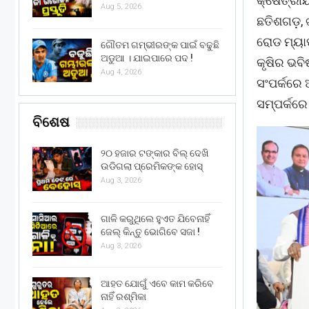
କ୍ଷେତ୍ରୀୟ
Aug 5, 2026
ଛତିଶଗଡ଼, 
ରୋଡ ମ୍ୟା
ଗୌତମ ଗମ୍ଭୀରଙ୍କ ପାଇଁ ବଢୁଛି
ଅଡୁଆ । ଯାଇପାରେ ପଦ !
କୃଷିର ଭବି
Aug 4, 2026
ସଂପର୍କରେ 
ସମ୍ପର୍କରେ
ବିଶେଷ
୨୦ ହଜାର ଟଙ୍କାର ବିଲ୍ ଦେଖି
ଉଡିଗଲା ପ୍ରେମିକଙ୍କ ହୋସ୍
Aug 3, 2026
ଗାଳି କରୁଥିଲେ ହୁଏତ ଯିବେନାହିଁ
ଜେଲ୍ କିନ୍ତୁ ଭୋଗିବେ ସଜା !
Aug 3, 2026
ଆହତ ଯୋଗୁଁ ଏବେ କାମ କରିବେ
ନାହିଁ ରଶ୍ମିକା