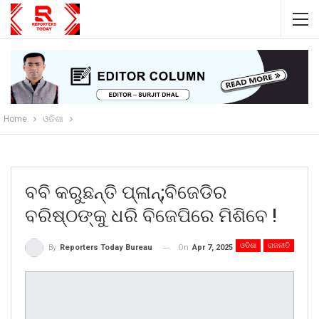
Home
ଓଡିଶା
ବବି କରୁଛନ୍ତି ପ୍ଳାନ୍;ବିଜେଡିର
ବରିଷ୍ଠଙ୍କୁ ଧରି ବିଜେପିରେ ମିଶିବେ !
ଓଡିଶା
ରାଜନୀତି
On
Apr 7, 2025
By
Reporters Today Bureau