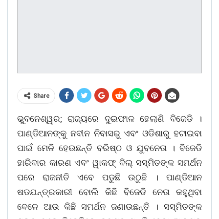
Share
ଭୁବନେଶ୍ୱର; ରାଜ୍ୟରେ ଦୁଇଫାଳ ହେଲାଣି ବିଜେଡି ।
ପାଣ୍ଡିଆନଙ୍କୁ ନବୀନ ନିବାସରୁ ଏବଂ ଓଡିଶାରୁ ହଟାଇବା
ପାଇଁ ମେଳି ହେଉଛନ୍ତି ବରିଷ୍ଠ ଓ ଯୁବନେତା । ବିଜେଡି
ହାରିବାର କାରଣ ଏବଂ ୱାକଫ୍ ବିଲ୍ ସସ୍ମିତଙ୍କ ସମର୍ଥନ
ପରେ ରାଜନୀତି ଏବେ ପଡୁଛି ଉଠୁଛି । ପାଣ୍ଡିଆନ
ଷଡଯନ୍ତ୍ରକାରୀ ବୋଲି କିଛି ବିଜେଡି ନେତା କହୁଥିବା
ବେଳେ ଆଉ କିଛି ସମର୍ଥନ ଜଣାଉଛନ୍ତି । ସସ୍ମିତଙ୍କ