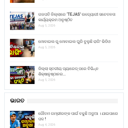
ଗଜପତି ଜିଲ୍ଲାରେ ‘TEJAS’ ଉଦ୍ୟୋଗୀ ସଚେତନତା
କାର୍ଯ୍ୟକ୍ରମ ଅନୁଷ୍ଠିତ
Aug 5, 2026
ମୋବାଇଲ ରୁ ମୋବାଇଲ ଘୁରି ବୁଲୁଛି ରାଗିଂ ଭିଡିଓ
Aug 5, 2026
ଜିଲ୍ଲା ସ୍ତରୀୟ ପ୍ୟାରେଡ୍ ପରେ ବିଭିନ୍ନ
ଶିକ୍ଷାନୁଷ୍ଠାନର…
Aug 5, 2026
ଭାରତ
ଗୌତମ ଗମ୍ଭୀରଙ୍କ ପାଇଁ ବଢୁଛି ଅଡୁଆ । ଯାଇପାରେ
ପଦ !
Aug 4, 2026