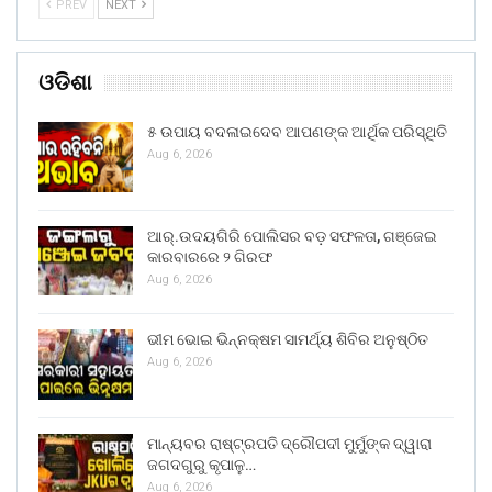
PREV
NEXT
ଓଡିଶା
୫ ଉପାୟ ବଦଳାଇଦେବ ଆପଣଙ୍କ ଆର୍ଥିକ ପରିସ୍ଥିତି
Aug 6, 2026
ଆର୍.ଉଦୟଗିରି ପୋଲିସର ବଡ଼ ସଫଳତା, ଗଞ୍ଜେଇ
କାରବାରରେ ୨ ଗିରଫ
Aug 6, 2026
ଭୀମ ଭୋଇ ଭିନ୍ନକ୍ଷମ ସାମର୍ଥ୍ୟ ଶିବିର ଅନୁଷ୍ଠିତ
Aug 6, 2026
ମାନ୍ୟବର ରାଷ୍ଟ୍ରପତି ଦ୍ରୌପଦୀ ମୁର୍ମୁଙ୍କ ଦ୍ୱାରା
ଜଗଦଗୁରୁ କୃପାଳୁ…
Aug 6, 2026