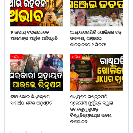
୫ ଉପାୟ ବଦଳାଇଦେବ
ଆର୍.ଉଦୟଗିରି ପୋଲିସର ବଡ଼
ଆପଣଙ୍କ ଆର୍ଥିକ ପରିସ୍ଥିତି
ସଫଳତା, ଗଞ୍ଜେଇ
କାରବାରରେ ୨ ଗିରଫ
ଓଡିଶା
ଓଡିଶା
ଭୀମ ଭୋଇ ଭିନ୍ନକ୍ଷମ
ମାନ୍ୟବର ରାଷ୍ଟ୍ରପତି
ସାମର୍ଥ୍ୟ ଶିବିର ଅନୁଷ୍ଠିତ
ଦ୍ରୌପଦୀ ମୁର୍ମୁଙ୍କ ଦ୍ୱାରା
ଜଗଦଗୁରୁ କୃପାଳୁ
ବିଶ୍ୱବିଦ୍ୟାଳୟର ଭବ୍ୟ
ଉଦଘାଟନ