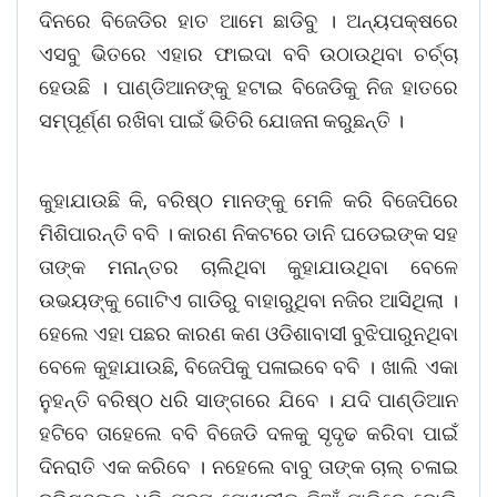
ଦିନରେ ବିଜେଡିର ହାତ ଆମେ ଛାଡିବୁ । ଅନ୍ୟପକ୍ଷରେ
ଏସବୁ ଭିତରେ ଏହାର ଫାଇଦା ବବି ଉଠାଉଥିବା ଚର୍ଚ୍ଚା
ହେଉଛି । ପାଣ୍ଡିଆନଙ୍କୁ ହଟାଇ ବିଜେଡିକୁ ନିଜ ହାତରେ
ସମ୍ପୂର୍ଣ୍ଣ ରଖିବା ପାଇଁ ଭିତିରି ଯୋଜନା କରୁଛନ୍ତି ।
କୁହାଯାଉଛି କି, ବରିଷ୍ଠ ମାନଙ୍କୁ ମେଳି କରି ବିଜେପିରେ
ମିଶିପାରନ୍ତି ବବି । କାରଣ ନିକଟରେ ଡାନି ଘଡେଇଙ୍କ ସହ
ତାଙ୍କ ମନାନ୍ତର ଚାଲିଥିବା କୁହାଯାଉଥିବା ବେଳେ
ଉଭୟଙ୍କୁ ଗୋଟିଏ ଗାଡିରୁ ବାହାରୁଥିବା ନଜିର ଆସିଥିଲା ।
ହେଲେ ଏହା ପଛର କାରଣ କଣ ଓଡିଶାବାସୀ ବୁଝିପାରୁନଥିବା
ବେଳେ କୁହାଯାଉଛି, ବିଜେପିକୁ ପଳାଇବେ ବବି । ଖାଲି ଏକା
ନୁହନ୍ତି ବରିଷ୍ଠ ଧରି ସାଙ୍ଗରେ ଯିବେ । ଯଦି ପାଣ୍ଡିଆନ
ହଟିବେ ତାହେଲେ ବବି ବିଜେଡି ଦଳକୁ ସୃଦୃଢ କରିବା ପାଇଁ
ଦିନରାତି ଏକ କରିବେ । ନହେଲେ ବାବୁ ତାଙ୍କ ଚାଲ୍ ଚଳାଇ