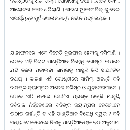
ବରିଷ୍ଠଙ୍କୁ ଧରି ପଦ୍ମ ପୋଖରୀକୁ ଡିଆଁ ମାରିବେ ବୋଲି
ଆଲୋଚନା ଜୋର ଧରିଲାଣି । କାରଣ ୱାକଫ ବିଲ୍ କୁ ନେଇ
ଏପର୍ଯ୍ୟନ୍ତ ମୁହଁ ଖୋଲିନାହାନ୍ତି ନବୀନ ପଟ୍ଟନାୟକ ।
ଯାହାଫଳରେ ଏବେ ବିଜେଡି ଦୁଇଫାଳ ହେବାକୁ ବସିଲାଣି ।
ତେବେ ଏହି ବିରାଟ ପାଣ୍ଡିଆନ ବିରୋଧି ଗୋଷ୍ଠୀ ଉପରେ
ଯଦି ନଜର ପକାଇବା ସାମ୍ନାକୁ ଆସୁଛି କିଛି ସାଘାଂତିକ
ତଥ୍ୟ । କାରଣ ଏହି ଗୋଷ୍ଠୀରେ ସାମିଲ୍ ଅଛନ୍ତି ବବି
ଦାସଙ୍କ କ୍ୟାମ୍ପର ଅନେକ ବରିଷ୍ଠ ଓ ଯୁବନେତାମାନେ ।
ତେବେ ଏଠି ମନରେ ଗୋଟିଏ ପ୍ରଶ୍ନ ଉଙ୍କି ମାରୁଛିି,
ବବିଙ୍କ ନିର୍ଦ୍ଦେଶରେ ବବିଙ୍କ କ୍ୟାମ୍ପର ନେତାମାନେ
ଉଠାଉ ନାହାଁନ୍ତି ତ ଏହି ପାଣ୍ଡିଆନ ବିରୋଧି ସ୍ୱର ? ବବି
ମଧ୍ୟ ସେତେବେଳେ ନିଜକୁ ପାଣ୍ଡିଆନଙ୍କ ବଡ ଅନୁଗାମୀ