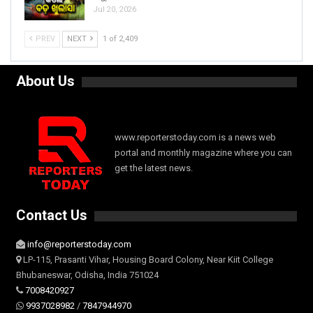
Jul 20, 2026
PREV
NEXT
1 of 2,409
About Us
www.reporterstoday.com is a news web
portal and monthly magazine where you can
get the latest news.
Contact Us
info@reporterstoday.com
LP-115, Prasanti Vihar, Housing Board Colony, Near Kiit College
Bhubaneswar, Odisha, India 751024
7008420927
9937028982
/
7847944970