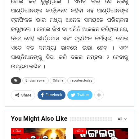
ବୋଲି କହି ବୁଲୁଥିଲେ । ଏମିତି ଳଲ ସେ ନିଜକୁ
ପାଣ୍ଡିଆନଙ୍କ କୀର୍ତ୍ତଦାସ କହିବା ସହ ପାଣ୍ଡିଆନଙ୍କ
ଟ୍ରାଫିକର ଭାର ମଧ୍ୟ ଅନେକ ସମୟରେ ପରିଚାଳନା
କରୁଥିଲେ । ହେଲେ କିଏ ବା ଏମିତି ଆକଳନ କରିଥିଲା ଯେ,
ଦିନେ ସେହି କୀର୍ତ୍ତଦାସ ଏବଂ ଟ୍ରାଫିକ କର୍ମଚାରୀ ଜଣକ
ଏତେ ବଡ ସମସ୍ୟା ଭାବରେ ଉଭା ହେବ । ଏବଂ
ପାଣ୍ଡିଆନଙ୍କୁ ବିଦା କରି ଦଳର ନମ୍ବର ୨ ହେବାକୁ
ଉଦ୍ୟମ କରିବ ।
Bhubaneswar
Odisha
reporterstoday
Facebook
Twitter
Share
You Might Also Like
All
ଓଡିଶା
ଓଡିଶା