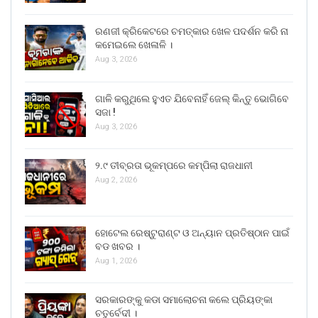
ରଣଜୀ କ୍ରିକେଟରେ ଚମତ୍କାର ଖେଳ ପଦର୍ଶନ କରି ନା
କମେଇଲେ ଖେଳାଳି ।
Aug 3, 2026
ଗାଳି କରୁଥିଲେ ହୁଏତ ଯିବେନାହିଁ ଜେଲ୍ କିନ୍ତୁ ଭୋଗିବେ
ସଜା !
Aug 3, 2026
୨.୯ ତୀବ୍ରତା ଭୂକମ୍ପରେ କମ୍ପିଲା ରାଜଧାନୀ
Aug 2, 2026
ହୋଟେଲ ରେଷ୍ଟୁରାଣ୍ଟ ଓ ଅନ୍ୟାନ ପ୍ରତିଷ୍ଠାନ ପାଇଁ
ବଡ ଖବର ।
Aug 1, 2026
ସରକାରଙ୍କୁ କଡା ସମାଲୋଚନା କଲେ ପ୍ରିୟଙ୍କା
ଚତୁର୍ବେଦୀ ।