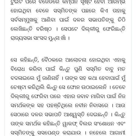
ଟୁଇଟ ପରେ ବିଜେଡିରେ କମ୍ପନ ସୃଷ୍ଟି ହେବା ଆରମ୍ଭ
ହୋଇଥିବା ବେଳେ ସସ୍ମିତଙ୍କ ପଛରେ କିଏ ତାହାକୁ
ସର୍ବସମ୍ମୁଖକୁ ଆଣିବା ପାଇଁ ଦଳର ସଭାପତିଙ୍କୁ ଚିଠି
ଲେଖିଛନ୍ତି ବରିଷ୍ଠ । ସେପଟେ ଦିଲ୍ଳୀରୁ ଫେରିଛନ୍ତି
ରାଜ୍ୟସଭା ସାଂସଦ ମୁନ୍ନା ଖାଁ ।
ସେ କହିଛନ୍ତି, ବୈଠକରେ ଆଲୋଚନା ହୋଇଥିବା ଏହାକୁ
ବିରୋଧ କରିବା ପାଇଁ କିନ୍ତୁ ପୁଣି ସସ୍ମିତ ବାବୁ ମତ
ବଦଳାଇଲେ ମୁଁ ଜାଣିନାହିଁ । ତାଙ୍କ ସହ କଥା ହେବାପାଇଁ ମୁଁ
ଚେଷ୍ଟା କରିଥିଲି କିନ୍ତୁ ସେ ଫୋନ ଉଠାଇଲେନି । ତେବେ
ଦିଲ୍ଲୀରୁ ଫେରିବା ପରେ ଏହାର ଜବାବ ମାଗିବା ପାଇଁ ନିଜ
ସମର୍ଥକଙ୍କ ସହ ପହଞ୍ଚିଥିଲେ ନବୀନ ନିବାସରେ । ଆଉ
ସେଠାରେ ଦଳର ସଭାପତି ଆଶ୍ୱସ୍ତି ଦେଇଛନ୍ତି । କିନ୍ତୁ
ତାଙ୍କ ସମର୍ଥକ କହିଛନ୍ତି ୱାକଫ୍ ବିଲର ସଂଶୋଧନ ଏବଂ
ସସ୍ମିତଙ୍କୁ ସସପେଣ୍ଡ କରାଯାଉ । ନହେଲେ ଆଗାମୀ