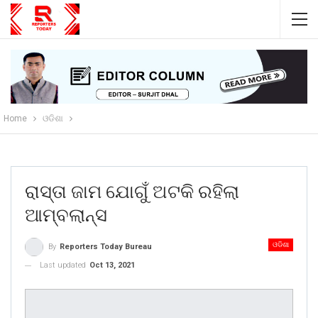
Home
ଓଡିଶା
ରାସ୍ତା ଜାମ ଯୋଗୁଁ ଅଟକି ରହିଲା
ଆମ୍ବଲାନ୍ସ
ଓଡିଶା
By
Reporters Today Bureau
Last updated
Oct 13, 2021