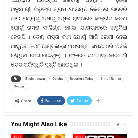
ଅନୁଯାୟୀ, ହିଲୁଙ୍ଗ ଗ୍ରାମ ପଂଚାୟତ ନିକଟରେ ପାଚେରି
ଥାଇ ମଧ୍ୟରୁ ଅଧାରୁ ଅଧିକ ରାସ୍ତାରେ କଂକ୍ରିଟ କରଣ
ଯୋଗୁଁ ରାସ୍ତା ସଂକିର୍ଣ୍ଣ ହୋଇ ଯାତାୟାତରେ ଅସୁବିଧା
ହେଉଛି । ତେଣୁ ରାସ୍ତା ଜାମ ଯୋଗୁଁ ଆଜି ରୋଗୀ ନେଇ
ଆସୁଥିବା ୧୦୮ ଆମ୍ବଲାନ୍ସ ଅଧଘଣ୍ଟା ସମୟ ଧରି ଅଟକି
ରହିଥିବା ଦେଖାଯାଇଥିଲା । ଫଳରେ ଘଟଣାସ୍ଥଳରେ ଧାଁ
ଧପଡ ପରିସ୍ଥିତି ସୃଷ୍ଟି ହୋଇଥିଲା ।
Bhubaneswar
Odisha
Reporters Today
Smruti Ranjan
Sonpur
Facebook
Twitter
Share
You Might Also Like
All
ଓଡିଶା
ଓଡିଶା