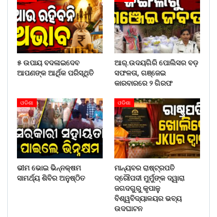
୫ ଉପାୟ ବଦଳାଇଦେବ
ଆର୍.ଉଦୟଗିରି ପୋଲିସର ବଡ଼
ଆପଣଙ୍କ ଆର୍ଥିକ ପରିସ୍ଥିତି
ସଫଳତା, ଗଞ୍ଜେଇ
କାରବାରରେ ୨ ଗିରଫ
ଓଡିଶା
ଓଡିଶା
ଭୀମ ଭୋଇ ଭିନ୍ନକ୍ଷମ
ମାନ୍ୟବର ରାଷ୍ଟ୍ରପତି
ସାମର୍ଥ୍ୟ ଶିବିର ଅନୁଷ୍ଠିତ
ଦ୍ରୌପଦୀ ମୁର୍ମୁଙ୍କ ଦ୍ୱାରା
ଜଗଦଗୁରୁ କୃପାଳୁ
ବିଶ୍ୱବିଦ୍ୟାଳୟର ଭବ୍ୟ
ଉଦଘାଟନ