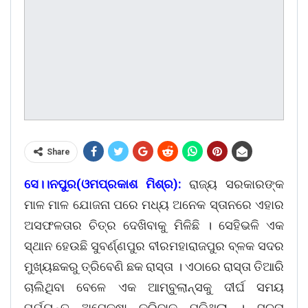
Share
ସେ।।ନପୁର(ଓମପ୍ରକାଶ ମିଶ୍ର):
ରାଜ୍ୟ ସରକାରଙ୍କ
ମାଳ ମାଳ ଯୋଜନା ପରେ ମଧ୍ୟ ଅନେକ ସ୍ତାନରେ ଏହାର
ଅସଫଳତାର ଚିତ୍ର ଦେଖିବାକୁ ମିଳିଛି । ସେହିଭଳି ଏକ
ସ୍ଥାନ ହେଉଛି ସୁବର୍ଣ୍ଣପୁର ବୀରମହାରାଜପୁର ବ୍ଳକ ସଦର
ମୁଖ୍ୟଛକରୁ ତ୍ରିବେଣି ଛକ ରାସ୍ତା । ଏଠାରେ ରାସ୍ତା ତିଆରି
ଚାଲିଥିବା ବେଳେ ଏକ ଆମ୍ବୁଲାନ୍ସକୁ ଦୀର୍ଘ ସମୟ
ପର୍ଯ୍ୟନ୍ତ ଅପେକ୍ଷା କରିବାକୁ ପଡିଥିଲା । ସୂଚନା