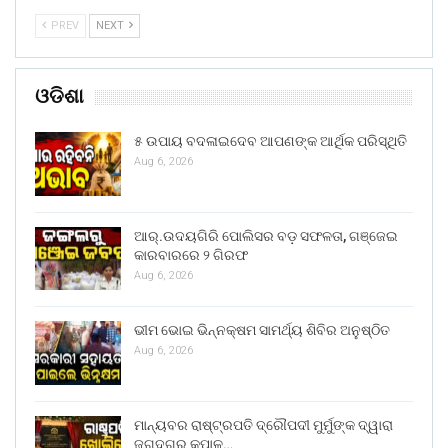
PREV
NEXT
ଓଡିଶା
୫ ଉପାୟ ବଦଳାଇଦେବ ଆପଣଙ୍କ ଆର୍ଥିକ ପରିସ୍ଥିତି
Aug 6, 2026
ଆର୍.ଉଦୟଗିରି ପୋଲିସର ବଡ଼ ସଫଳତା, ଗଞ୍ଜେଇ
କାରବାରରେ ୨ ଗିରଫ
Aug 6, 2026
ଭୀମ ଭୋଇ ଭିନ୍ନକ୍ଷମ ସାମର୍ଥ୍ୟ ଶିବିର ଅନୁଷ୍ଠିତ
Aug 6, 2026
ମାନ୍ୟବର ରାଷ୍ଟ୍ରପତି ଦ୍ରୌପଦୀ ମୁର୍ମୁଙ୍କ ଦ୍ୱାରା
ଜଗଦଗୁରୁ କୃପାଳୁ…