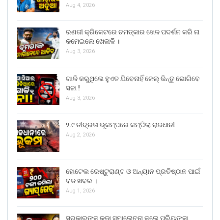
Aug 4, 2026
ରଣଜୀ କ୍ରିକେଟରେ ଚମତ୍କାର ଖେଳ ପଦର୍ଶନ କରି ନା
କମେଇଲେ ଖେଳାଳି ।
Aug 3, 2026
ଗାଳି କରୁଥିଲେ ହୁଏତ ଯିବେନାହିଁ ଜେଲ୍ କିନ୍ତୁ ଭୋଗିବେ
ସଜା !
Aug 3, 2026
୨.୯ ତୀବ୍ରତା ଭୂକମ୍ପରେ କମ୍ପିଲା ରାଜଧାନୀ
Aug 2, 2026
ହୋଟେଲ ରେଷ୍ଟୁରାଣ୍ଟ ଓ ଅନ୍ୟାନ ପ୍ରତିଷ୍ଠାନ ପାଇଁ
ବଡ ଖବର ।
Aug 1, 2026
ସରକାରଙ୍କୁ କଡା ସମାଲୋଚନା କଲେ ପ୍ରିୟଙ୍କା