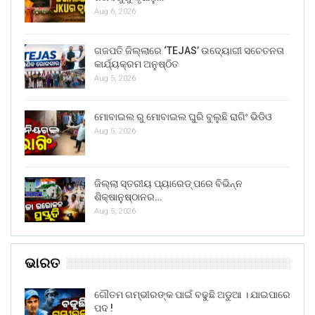
Aug 6, 2026
ଗଜପତି ଜିଲ୍ଲାରେ ‘TEJAS’ ଉଦ୍ୟୋଗୀ ସଚେତନତା
କାର୍ଯ୍ୟକ୍ରମ ଅନୁଷ୍ଠିତ
Aug 5, 2026
ମୋବାଇଲ ରୁ ମୋବାଇଲ ଘୁରି ବୁଲୁଛି ରାଗିଂ ଭିଡିଓ
Aug 5, 2026
ଜିଲ୍ଲା ସ୍ତରୀୟ ପ୍ୟାରେଡ୍ ପରେ ବିଭିନ୍ନ
ଶିକ୍ଷାନୁଷ୍ଠାନର…
Aug 5, 2026
ଭାରତ
ଗୌତମ ଗମ୍ଭୀରଙ୍କ ପାଇଁ ବଢୁଛି ଅଡୁଆ । ଯାଇପାରେ
ପଦ !