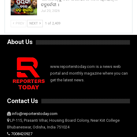
ଚତୁର୍ବେଦୀ ।
Jul 20, 2026
PREV
NEXT
1 of 2,409
About Us
www.reporterstoday.com is a news web
portal and monthly magazine where you can
get the latest news.
Contact Us
info@reporterstoday.com
LP-115, Prasanti Vihar, Housing Board Colony, Near Kiit College
Bhubaneswar, Odisha, India 751024
7008420927