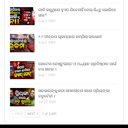
ଗାଳି କରୁଥିଲେ ହୁଏତ ଯିବେନାହିଁ ଜେଲ୍ କିନ୍ତୁ ଭୋଗିବେ
ସଜା !
Aug 3, 2026
୨.୯ ତୀବ୍ରତା ଭୂକମ୍ପରେ କମ୍ପିଲା ରାଜଧାନୀ
Aug 2, 2026
ହୋଟେଲ ରେଷ୍ଟୁରାଣ୍ଟ ଓ ଅନ୍ୟାନ ପ୍ରତିଷ୍ଠାନ ପାଇଁ
ବଡ ଖବର ।
Aug 1, 2026
ସରକାରଙ୍କୁ କଡା ସମାଲୋଚନା କଲେ ପ୍ରିୟଙ୍କା
ଚତୁର୍ବେଦୀ ।
Jul 20, 2026
PREV
NEXT
1 of 2,409