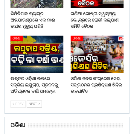
ଶିମିଳିପାଳ ବ୍ୟାଘ୍ର
ଗଣିଆ ଗୋଷ୍ଠୀ ସ୍ୱାସ୍ଥ୍ୟ
ଅଭୟାରଣ୍ୟରେ ଏକ ମାଈ
କେନ୍ଦ୍ରରେ ରୋଗୀ କଲ୍ୟାଣ
ବାଘର ମୃତ୍ୟୁ ଘଟିଛି
ସମିତି ବୈଠକ
ଓଡିଶା
ଓଡିଶା
ଉତ୍ତର ଓଡ଼ିଶା ଉପରେ
ଓଡିଶା ଜନତା କଂଗ୍ରେସ ସେବା
ସକ୍ରିୟ ଲଘୁଚାପ, ପ୍ରବଳରୁ
ସଙ୍ଗଠନର ପ୍ରଶିକ୍ଷଣ ଶିବିର
ଅତିପ୍ରବଳ ବର୍ଷା ଆଶଙ୍କା
ଉଦଘାଟିତ
PREV
NEXT
ଓଡିଶା