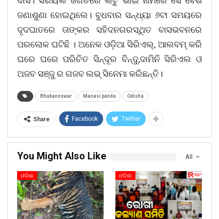
ଦାସ। ସିରିୟଲ ଜଗତରେ ଲିଟୁ ଭାଇ ନାମରେ ସେ ବେଶ
ଜଣାଶୁଣା ହୋଇଥିଲେ। ବୁଧବାର ସନ୍ଧ୍ୟା ୬ଟା ସମୟରେ
ଦୃଦଘାତରେ ତାଙ୍କର ସହିଦନଗରସ୍ଥିତ ବାସଭବନରେ
ପରଲୋକ ଘଟିଛି । ଅନେକ ଓଡ଼ିଆ ସିରିଏଲ୍, ଆଲବମ୍ କରି
ଘରେ ଘରେ ପରିଚିତ ସିନ୍ଦୂର ବିନ୍ଦୁ,ଦାମିନି ସିରିଏଲ ଓ
ଅଜବ ସଞ୍ଜୁ ର ଗଜବ ଲଭ୍ ସିନେମା କରିଛନ୍ତି।
Bhubaneswar
Manasi panda
Odisha
Facebook
Twitter
Share
You Might Also Like
All
ଓଡିଶା
ଓଡିଶା