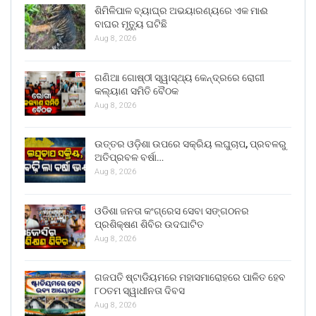
ଶିମିଳିପାଳ ବ୍ୟାଘ୍ର ଅଭୟାରଣ୍ୟରେ ଏକ ମାଈ
ବାଘର ମୃତ୍ୟୁ ଘଟିଛି
Aug 8, 2026
ଗଣିଆ ଗୋଷ୍ଠୀ ସ୍ୱାସ୍ଥ୍ୟ କେନ୍ଦ୍ରରେ ରୋଗୀ
କଲ୍ୟାଣ ସମିତି ବୈଠକ
Aug 8, 2026
ଉତ୍ତର ଓଡ଼ିଶା ଉପରେ ସକ୍ରିୟ ଲଘୁଚାପ, ପ୍ରବଳରୁ
ଅତିପ୍ରବଳ ବର୍ଷା…
Aug 8, 2026
ଓଡିଶା ଜନତା କଂଗ୍ରେସ ସେବା ସଙ୍ଗଠନର
ପ୍ରଶିକ୍ଷଣ ଶିବିର ଉଦଘାଟିତ
Aug 8, 2026
ଗଜପତି ଷ୍ଟାଡିୟମରେ ମହାସମାରୋହରେ ପାଳିତ ହେବ
୮୦ତମ ସ୍ୱାଧୀନତା ଦିବସ
Aug 8, 2026