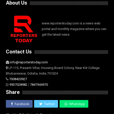
About Us
www.reporterstoday.com is a news web
portal and monthly magazine where you can
get the latest news.
Contact Us
info@reporterstoday.com
LP-115, Prasanti Vihar, Housing Board Colony, Near Kiit College
Bhubaneswar, Odisha, India 751024
7008420927
9937028982
/
7847944970
Share
Facebook
Twitter
WhatsApp