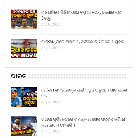
ଗଜପତିରେ ଭିଜିଲାନ୍ସର ବଡ଼ ଆକ୍ସନ୍, ବନ୍ଧାହେଲେ
3ବାବୁ
Aug 8, 2026
ବାଲିଆନ୍ତାରେ ଅଘଟଣ, ନଦୀରେ ଭାସିଗଲେ ୨ ଯୁବକ
Aug 7, 2026
ଭାରତ
ଗୌତମ ଗମ୍ଭୀରଙ୍କ ପାଇଁ ବଢୁଛି ଅଡୁଆ । ଯାଇପାରେ
ପଦ !
Aug 4, 2026
ରଣଜୀ କ୍ରିକେଟରେ ଚମତ୍କାର ଖେଳ ପଦର୍ଶନ କରି ନା
କମେଇଲେ ଖେଳାଳି ।
Aug 3, 2026