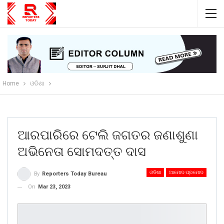
Home
ଓଡିଶା
ଆରପାରିରେ ଟେଲି ଜଗତର ଜଣାଶୁଣା
ଅଭିନେତା ସୋମଦତ୍ତ ଦାସ
ଓଡିଶା
ଆମୋଦ ପ୍ରମୋଦ
By
Reporters Today Bureau
On
Mar 23, 2023