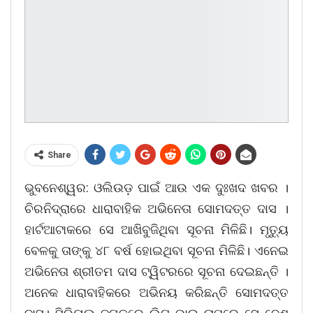
Share
ଭୁବନେଶ୍ୱର: ଓଲିଉଡ଼ ପାଇଁ ଆଉ ଏକ ଦୁଃଖଦ ଖବର ।
ଚିରନିଦ୍ରାରେ ଧାରାବାହିକ ଅଭିନେତା ସୋମଦତ୍ତ ଦାସ ।
ହାର୍ଟଆଟାକରେ ସେ ଆଖିବୁଜିଥିବା ସୂଚନା ମିଳିଛି। ମୃତ୍ୟୁ
ବେଳକୁ ତାଙ୍କୁ ୪୮ ବର୍ଷ ହୋଇଥିବା ସୂଚନା ମିଳିଛି। ଏନେଇ
ଅଭିନେତା ଶ୍ରୀତମ ଦାସ ଟ୍ୱିଟରରେ ସୂଚନା ଦେଇଛନ୍ତି ।
ଅନେକ ଧାରାବାହିକରେ ଅଭିନୟ କରିଛନ୍ତି ସୋମଦତ୍ତ