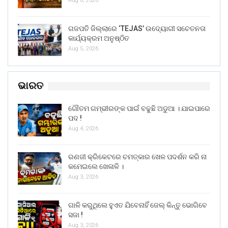
Aug 6, 2026
ଗଜପତି ଜିଲ୍ଲାରେ ‘TEJAS’ ଉଦ୍ୟୋଗୀ ସଚେତନତା
କାର୍ଯ୍ୟକ୍ରମ ଅନୁଷ୍ଠିତ
Aug 5, 2026
ଭାରତ
ଗୌତମ ଗମ୍ଭୀରଙ୍କ ପାଇଁ ବଢୁଛି ଅଡୁଆ । ଯାଇପାରେ
ପଦ !
Aug 4, 2026
ରଣଜୀ କ୍ରିକେଟରେ ଚମତ୍କାର ଖେଳ ପଦର୍ଶନ କରି ନା
କମେଇଲେ ଖେଳାଳି ।
Aug 3, 2026
ଗାଳି କରୁଥିଲେ ହୁଏତ ଯିବେନାହିଁ ଜେଲ୍ କିନ୍ତୁ ଭୋଗିବେ
ସଜା !
Aug 3, 2026