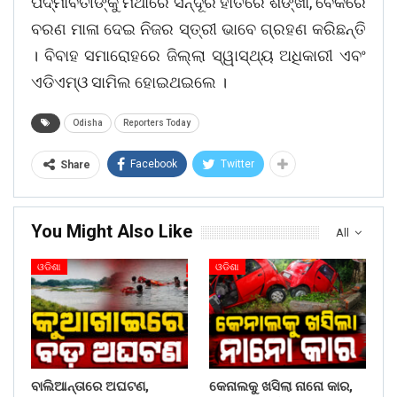
ପଦ୍ମାବତୀଙ୍କୁ ମଥାରେ ସିନ୍ଦୂର ହାତରେ ଶଙ୍ଖା, ବେକରେ
ବରଣ ମାଳା ଦେଇ ନିଜର ସ୍ତ୍ରୀ ଭାବେ ଗ୍ରହଣ କରିଛନ୍ତି
। ବିବାହ ସମାରୋହରେ ଜିଲ୍ଲା ସ୍ୱାସ୍ଥ୍ୟ ଅଧିକାରୀ ଏବଂ
ଏଡିଏମ୍ଓ ସାମିଲ ହୋଇଥଇଲେ ।
Odisha
Reporters Today
Facebook
Twitter
Share
You Might Also Like
All
ଓଡିଶା
ଓଡିଶା
ବାଲିଆନ୍ତାରେ ଅଘଟଣ,
କେନାଲକୁ ଖସିଲା ନାନୋ କାର,