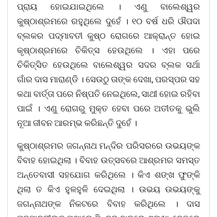
ପ୍ରାୟ ହୋଇଯାଇଥିଲେ । ଏଣୁ ବାଲେଶ୍ୱର
କୁଷ୍ଠାଶ୍ରମରେ ରହୁଥିଲେ ଦୁହେଁ । ୧୦ ବର୍ଷ ଧରି ଔପଦା
ବ୍ଲକର ପଦ୍ମାବତୀ କୁଷ୍ଠ ରୋଗରେ ଆକ୍ରାନ୍ତ ହୋଇ
କୃଷ୍ଠାଶ୍ରମରେ ଚିକିତ୍ସ ହେଉଥିଲେ । ଏହା ପରେ
ଚିକିତ୍ସିତ ହେଉଥିଲେ ବାଲେଶ୍ୱର ସଦର ବ୍ଲକ ସର୍ଥା
ଗାଁର ଦାସ ମାରାଣ୍ଡି । ସେଉଠୁ ତାଙ୍କ ଦେଖା, ପରସ୍ପର ସହ
କଥା ବାର୍ତ୍ତା ପରେ ନିଷ୍ପତି ନେଇଥିଲେ, ସାଥୀ ହୋଇ ରହିବା
ପାଇଁ । ଏଣୁ ରୋଗରୁ ମୁକ୍ତ ହେବା ପରେ ଅତୀତକୁ ଭୁଲି
ନୂଆ ଜୀବନ ଆରମ୍ଭ କରିଛନ୍ତି ଦୁହେଁ ।
କୁଷ୍ଠାଶ୍ରମର ଜଗନ୍ନାଥ ମନ୍ଦିର ପରିସରରେ ଉଭୟଙ୍କ
ବିବାହ ହୋଇଥିଲା । ବିବାହ ଉତ୍ସବରେ ଆଶ୍ରମର ସମସ୍ତ
ଅନ୍ତେବାସୀ ସହଯୋଗ କରିଥିଲେ । କିଏ ଶଙ୍ଖ ଫୁଙ୍କି
ଥିଲା ତ କିଏ ହୁଳହୁଳି ଦେଇଥିଲା । ଉଭୟ ଉଭୟଙ୍କୁ
ଜଗନ୍ନାଥଙ୍କ ନିକଟରେ ବିବାହ କରିଥିଲେ । ଦାସ