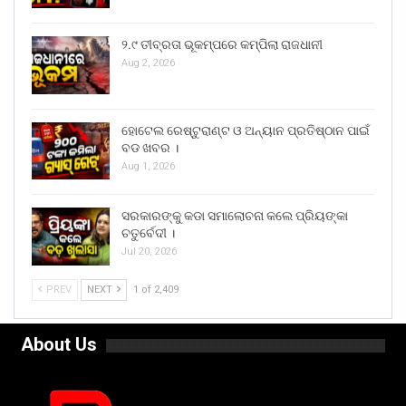
୨.୯ ତୀବ୍ରତା ଭୂକମ୍ପରେ କମ୍ପିଲା ରାଜଧାନୀ
Aug 2, 2026
ହୋଟେଲ ରେଷ୍ଟୁରାଣ୍ଟ ଓ ଅନ୍ୟାନ ପ୍ରତିଷ୍ଠାନ ପାଇଁ
ବଡ ଖବର ।
Aug 1, 2026
ସରକାରଙ୍କୁ କଡା ସମାଲୋଚନା କଲେ ପ୍ରିୟଙ୍କା
ଚତୁର୍ବେଦୀ ।
Jul 20, 2026
PREV
NEXT
1 of 2,409
About Us