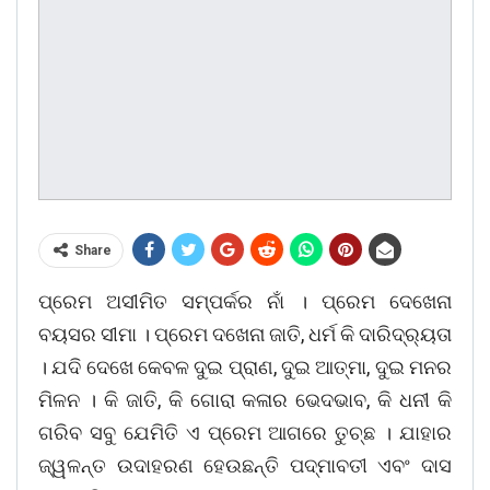
Share
ପ୍ରେମ ଅସୀମିତ ସମ୍ପର୍କର ନାଁ । ପ୍ରେମ ଦେଖେନା
ବୟସର ସୀମା । ପ୍ରେମ ଦଖେନା ଜାତି, ଧର୍ମ କି ଦାରିଦ୍ର୍ୟତା
। ଯଦି ଦେଖେ କେବଳ ଦୁଇ ପ୍ରାଣ, ଦୁଇ ଆତ୍ମା, ଦୁଇ ମନର
ମିଳନ । କି ଜାତି, କି ଗୋରା କଳାର ଭେଦଭାବ, କି ଧନୀ କି
ଗରିବ ସବୁ ଯେମିତି ଏ ପ୍ରେମ ଆଗରେ ତୁଚ୍ଛ । ଯାହାର
ଜ୍ୱଳନ୍ତ ଉଦାହରଣ ହେଉଛନ୍ତି ପଦ୍ମାବତୀ ଏବଂ ଦାସ