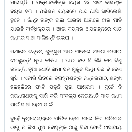
ମାରାଣ୍ଡି । ପଦ୍ମାବତୀଙ୍କ ବୟସ ୬୫ ଏବଂ ଦାସଙ୍କ
ବୟସ ୬୩ । ପରିଣତ ବୟସରେ ପାଦ ଥାପି ସାରିଲେଣି
ଦୁହେଁ । କିନ୍ତୁ ତାଙ୍କ ଭଲ ପାଇବା ଆଗରେ ହାର ମାନି
ଯାଇଛି ବାର୍ଦ୍ଧକ୍ୟତା । ଆଉ ବୟସର ଅପରାହ୍ନରେ ସାତ
ଜନ୍ମର ସାଥୀ ସାଜିଛନ୍ତି ଉଭୟ ।
ମଥାରେ ଚନ୍ଦନ, କୁଙ୍କୁମ ଆଉ ପାଦରେ ଅଳତା ଲଗାଇ
ଝଟକୁଛନ୍ତି ନୂଆ କନିଆ । ଆଉ ବର ବି କିଛି କମ ଦିଶୁ
ନାହାନ୍ତି, ନୂଆ ଧୋତି ଜାମା ସହ ମୁକୁଟ ପିନ୍ଧି ବର ବି ବେଶ
ଖୁସି । ଏହାରି ଭିତରେ ବ୍ରାହ୍ମଣଙ୍କ ମନ୍ତ୍ରପାଠ, ଶଙ୍ଖ
ହୁଳହୁଳିରେ ଫାଟି ପଡୁଛି ପୁରା ଆଶ୍ରମ । ଦୁହେଁ ବି
ଜଗନ୍ନାଥଙ୍କୁ ସାଖି କରି ସଂକଳ୍ପ ନେଇଛନ୍ତି ସାତ ଜନ୍ମ
ପାଇଁ ସାଥୀ ହେବା ପାଇଁ ।
ଦୁହେଁ ଦୂରାରୋଗ୍ୟରେ ପୀଡିତ ହେବା ପରେ କିଏ ପରିବାର
ଠାରୁ ତ କିଏ ପୁଅ ବୋହୂଙ୍କ ଠାରୁ ବିଦା ହୋଇଁ ଅସାହାୟ