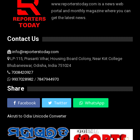
www.reporterstoday.com is a news web
portal and monthly magazine where you can
get the latest news.
Contact Us
info@reporterstoday.com
LP-115, Prasanti Vihar, Housing Board Colony, Near Kiit College
Bhubaneswar, Odisha, India 751024
7008420927
9937028982
/
7847944970
Share
Facebook
Twitter
WhatsApp
Akruti to Odia Unicode Converter