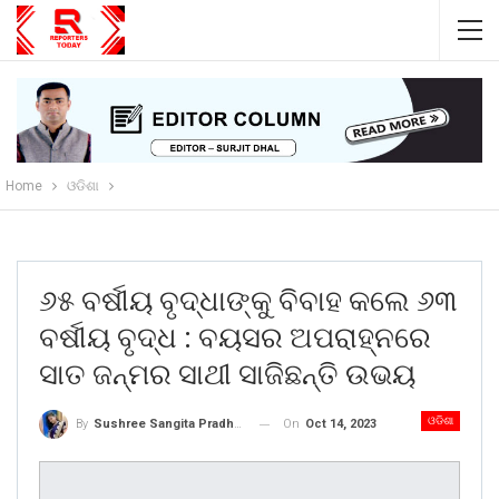
Home
ଓଡିଶା
୬୫ ବର୍ଷୀୟ ବୃଦ୍ଧାଙ୍କୁ ବିବାହ କଲେ ୬୩
ବର୍ଷୀୟ ବୃଦ୍ଧ : ବୟସର ଅପରାହ୍ନରେ
ସାତ ଜନ୍ମର ସାଥୀ ସାଜିଛନ୍ତି ଉଭୟ
ଓଡିଶା
On
Oct 14, 2023
By
Sushree Sangita Pradhan