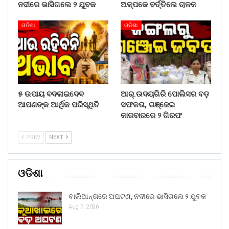
ନଦୀରେ ଭାସିଗଲେ ୨ ଯୁବକ
ଅଳ୍ପକେ ବର୍ତ୍ତିଲେ ଚାଳକ
ଓଡିଶା
ଓଡିଶା
୫ ଉପାୟ ବଦଳାଇଦେବ
ଆର୍.ଉଦୟଗିରି ପୋଲିସର ବଡ଼
ଆପଣଙ୍କ ଆର୍ଥିକ ପରିସ୍ଥିତି
ସଫଳତା, ଗଞ୍ଜେଇ
କାରବାରରେ ୨ ଗିରଫ
PREV
NEXT
ଓଡିଶା
ବାଲିଆନ୍ତାରେ ଅଘଟଣ, ନଦୀରେ ଭାସିଗଲେ ୨ ଯୁବକ
Aug 7, 2026