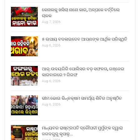
କେନାଲକୁ ଖସିଲା ନାନୋ କାର, ଅଳ୍ପକେ ବର୍ତ୍ତିଲେ
ଚାଳକ
Aug 7, 2026
୫ ଉପାୟ ବଦଳାଇଦେବ ଆପଣଙ୍କ ଆର୍ଥିକ ପରିସ୍ଥିତି
Aug 6, 2026
ଆର୍.ଉଦୟଗିରି ପୋଲିସର ବଡ଼ ସଫଳତା, ଗଞ୍ଜେଇ
କାରବାରରେ ୨ ଗିରଫ
Aug 6, 2026
ଭୀମ ଭୋଇ ଭିନ୍ନକ୍ଷମ ସାମର୍ଥ୍ୟ ଶିବିର ଅନୁଷ୍ଠିତ
Aug 6, 2026
ମାନ୍ୟବର ରାଷ୍ଟ୍ରପତି ଦ୍ରୌପଦୀ ମୁର୍ମୁଙ୍କ ଦ୍ୱାରା
ଜଗଦଗୁରୁ କୃପାଳୁ…