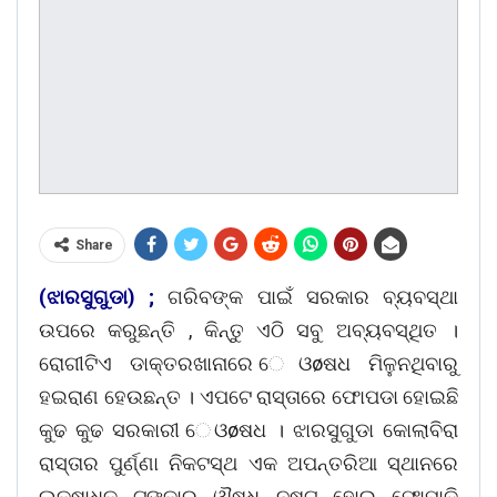
Share
(ଝାରସୁଗୁଡା) ;
ଗରିବଙ୍କ ପାଇଁ ସରକାର ବ୍ୟବସ୍ଥା
ଉପରେ କରୁଛନ୍ତି , କିନ୍ତୁ ଏଠି ସବୁ ଅବ୍ୟବସ୍ଥିତ ।
ରୋଗୀଟିଏ ଡାକ୍ତରଖାନାରେ େଓøଷଧ ମିଳୁନଥିବାରୁ
ହଇରାଣ ହେଉଛନ୍ତ । ଏପଟେ ରାସ୍ତାରେ ଫୋପଡା ହୋଇଛି
କୁଢ କୁଢ ସରକାରୀ େଓøଷଧ । ଝାରସୁଗୁଡା କୋଲାବିରା
ରାସ୍ତାର ପୁର୍ଣ୍ଣା ନିକଟସ୍ଥ ଏକ ଅପନ୍ତରିଆ ସ୍ଥାନରେ
ଲକ୍ଷାଧିକ ଟଙ୍କାର ଔଷଧ ନଷ୍ଟ ହୋଇ ଫୋପାଡ଼ି