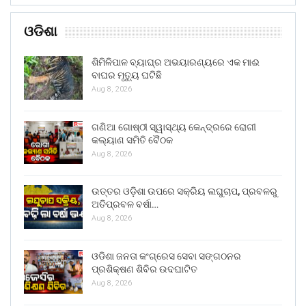
ଓଡିଶା
ଶିମିଳିପାଳ ବ୍ୟାଘ୍ର ଅଭୟାରଣ୍ୟରେ ଏକ ମାଈ
ବାଘର ମୃତ୍ୟୁ ଘଟିଛି
Aug 8, 2026
ଗଣିଆ ଗୋଷ୍ଠୀ ସ୍ୱାସ୍ଥ୍ୟ କେନ୍ଦ୍ରରେ ରୋଗୀ
କଲ୍ୟାଣ ସମିତି ବୈଠକ
Aug 8, 2026
ଉତ୍ତର ଓଡ଼ିଶା ଉପରେ ସକ୍ରିୟ ଲଘୁଚାପ, ପ୍ରବଳରୁ
ଅତିପ୍ରବଳ ବର୍ଷା…
Aug 8, 2026
ଓଡିଶା ଜନତା କଂଗ୍ରେସ ସେବା ସଙ୍ଗଠନର
ପ୍ରଶିକ୍ଷଣ ଶିବିର ଉଦଘାଟିତ
Aug 8, 2026