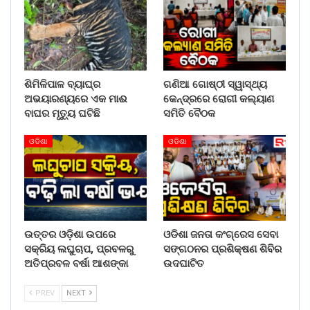
ଶିମିଳିପାଳ ବ୍ୟାଘ୍ର
ଗଣିଆ ଗୋଷ୍ଠୀ ସ୍ୱାସ୍ଥ୍ୟ
ଅଭୟାରଣ୍ୟରେ ଏକ ମାଈ
କେନ୍ଦ୍ରରେ ରୋଗୀ କଲ୍ୟାଣ
ବାଘର ମୃତ୍ୟୁ ଘଟିଛି
ସମିତି ବୈଠକ
ଓଡିଶା
ଓଡିଶା
ଉତ୍ତର ଓଡ଼ିଶା ଉପରେ
ଓଡିଶା ଜନତା କଂଗ୍ରେସ ସେବା
ସକ୍ରିୟ ଲଘୁଚାପ, ପ୍ରବଳରୁ
ସଙ୍ଗଠନର ପ୍ରଶିକ୍ଷଣ ଶିବିର
ଅତିପ୍ରବଳ ବର୍ଷା ଆଶଙ୍କା
ଉଦଘାଟିତ
PREV
NEXT