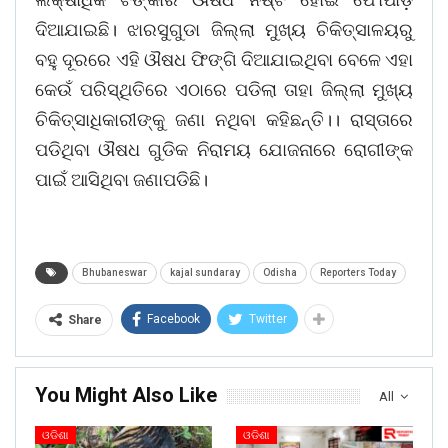
ଦିଆଯାଇଛି। ଝାରସୁଗୁଡା ଜିଲ୍ଲା ମୁଖ୍ୟ ଚିକିତ୍ସାଳୟରୁ
ବହୁ ଦୂରରେ ଏହି ଔଷଧ ଫିଙ୍ଗି ଦିଆଯାଇଥିବା ବେଳେ ଏହା
କେଉଁ ପରିସ୍ଥିତିରେ ଏଠାରେ ପଡିଲା ତାହା ଜିଲ୍ଲା ମୁଖ୍ୟ
ଚିକିତ୍ସାଧିକାରୀଙ୍କୁ ଜଣା ନଥିବା କହିଛନ୍ତି।। ରାସ୍ତାରେ
ପଡିଥିବା ଔଷଧ ଗୁଡିକ ନିରାମୟ ଯୋଜନାରେ ରୋଗୀଙ୍କ
ପାଇଁ ଆସିଥିବା ଜଣାପଡିଛି।
Bhubaneswar
kajal sundaray
Odisha
Reporters Today
Facebook
Twitter
Share
You Might Also Like
All
ଓଡିଶା
ଓଡିଶା