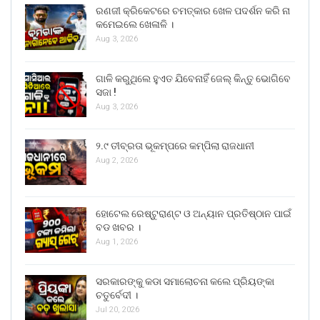
ରଣଜୀ କ୍ରିକେଟରେ ଚମତ୍କାର ଖେଳ ପଦର୍ଶନ କରି ନା
କମେଇଲେ ଖେଳାଳି ।
Aug 3, 2026
ଗାଳି କରୁଥିଲେ ହୁଏତ ଯିବେନାହିଁ ଜେଲ୍ କିନ୍ତୁ ଭୋଗିବେ
ସଜା !
Aug 3, 2026
୨.୯ ତୀବ୍ରତା ଭୂକମ୍ପରେ କମ୍ପିଲା ରାଜଧାନୀ
Aug 2, 2026
ହୋଟେଲ ରେଷ୍ଟୁରାଣ୍ଟ ଓ ଅନ୍ୟାନ ପ୍ରତିଷ୍ଠାନ ପାଇଁ
ବଡ ଖବର ।
Aug 1, 2026
ସରକାରଙ୍କୁ କଡା ସମାଲୋଚନା କଲେ ପ୍ରିୟଙ୍କା
ଚତୁର୍ବେଦୀ ।
Jul 20, 2026