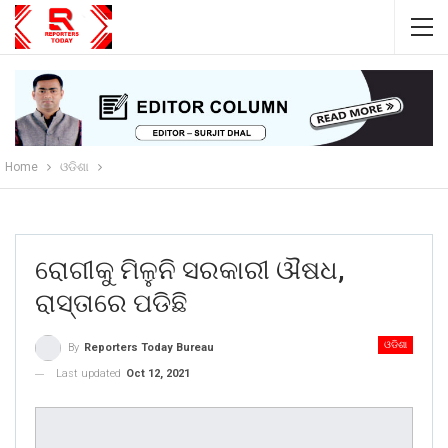
Home
ଓଡିଶା
ରୋଗୀକୁ ମିଳୁନି ସରକାରୀ ଔଷଧ,
ରାସ୍ତାରେ ପଡିଛି
ଓଡିଶା
By
Reporters Today Bureau
Last updated
Oct 12, 2021