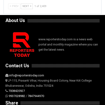
PREV
NEXT
1 of 2,409
About Us
www.reporterstoday.com is a news web
portal and monthly magazine where you can
get the latest news.
Contact Us
info@reporterstoday.com
LP-115, Prasanti Vihar, Housing Board Colony, Near Kiit College
Bhubaneswar, Odisha, India 751024
7008420927
9937028982
/
7847944970
Share