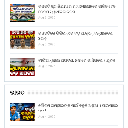
ଗଜପତି ଷ୍ଟାଡିୟମରେ ମହାସମାରୋହରେ ପାଳିତ ହେବ
୮୦ତମ ସ୍ୱାଧୀନତା ଦିବସ
Aug 8, 2026
ଗଜପତିରେ ଭିଜିଲାନ୍ସର ବଡ଼ ଆକ୍ସନ୍, ବନ୍ଧାହେଲେ
3ବାବୁ
Aug 8, 2026
ବାଲିଆନ୍ତାରେ ଅଘଟଣ, ନଦୀରେ ଭାସିଗଲେ ୨ ଯୁବକ
Aug 7, 2026
ଭାରତ
ଗୌତମ ଗମ୍ଭୀରଙ୍କ ପାଇଁ ବଢୁଛି ଅଡୁଆ । ଯାଇପାରେ
ପଦ !
Aug 4, 2026