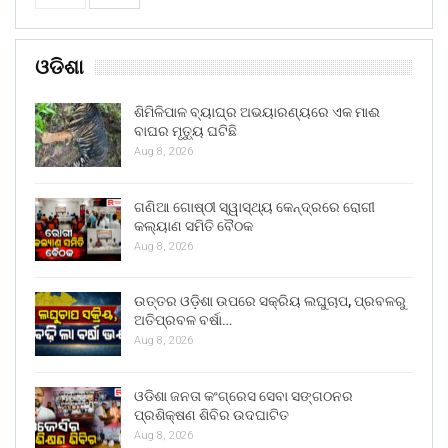
ଓଡିଶା
ଶିମିଳିପାଳ ବ୍ୟାଘ୍ର ଅଭୟାରଣ୍ୟରେ ଏକ ମାଈ
ବାଘର ମୃତ୍ୟୁ ଘଟିଛି
Aug 8, 2026
ଗଣିଆ ଗୋଷ୍ଠୀ ସ୍ୱାସ୍ଥ୍ୟ କେନ୍ଦ୍ରରେ ରୋଗୀ
କଲ୍ୟାଣ ସମିତି ବୈଠକ
Aug 8, 2026
ଉତ୍ତର ଓଡ଼ିଶା ଉପରେ ସକ୍ରିୟ ଲଘୁଚାପ, ପ୍ରବଳରୁ
ଅତିପ୍ରବଳ ବର୍ଷା…
Aug 8, 2026
ଓଡିଶା ଜନତା କଂଗ୍ରେସ ସେବା ସଙ୍ଗଠନର
ପ୍ରଶିକ୍ଷଣ ଶିବିର ଉଦଘାଟିତ
Aug 8, 2026