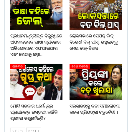
ପ୍ରଧାନମନ୍ତ୍ରୀଙ୍କ ବିରୁଦ୍ଧରେ
ଲୋକସଭାରେ ପେପର୍ ଲିକ୍‌
ଅପମାନଜନକ ଭାଷା ବ୍ୟବହାର
ବିରୋଧୀ ବିଲ୍ ପାସ୍, ରାହୁଲଙ୍କୁ
ଅଭିଯୋଗରେ ଏଫଆଇଆର
ନେଇ ବାକ୍-ବିବାଦ
ଏବଂ ମେଟାକୁ କଡ଼ା…
ରାଜନୀତି
ଦେଶ ବିଦେଶ
ମୋଦି ସରକାର ଧର୍ମେନ୍ଦ୍ର
ସରକାରଙ୍କୁ କଡା ସମାଲୋଚନା
ପ୍ରଧାନଙ୍କ ଇସ୍ତଫା କାହିଁକି
କଲେ ପ୍ରିୟଙ୍କା ଚତୁର୍ବେଦୀ ।
ଗ୍ରହଣ କରୁନାହାଁନ୍ତି?
PREV
NEXT