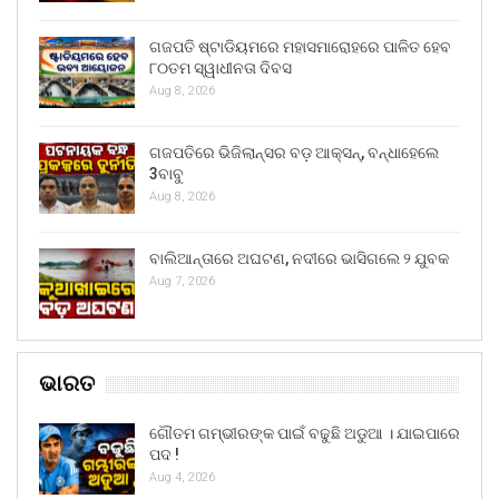
ଗଜପତି ଷ୍ଟାଡିୟମରେ ମହାସମାରୋହରେ ପାଳିତ ହେବ
୮୦ତମ ସ୍ୱାଧୀନତା ଦିବସ
Aug 8, 2026
ଗଜପତିରେ ଭିଜିଲାନ୍ସର ବଡ଼ ଆକ୍ସନ୍, ବନ୍ଧାହେଲେ
3ବାବୁ
Aug 8, 2026
ବାଲିଆନ୍ତାରେ ଅଘଟଣ, ନଦୀରେ ଭାସିଗଲେ ୨ ଯୁବକ
Aug 7, 2026
ଭାରତ
ଗୌତମ ଗମ୍ଭୀରଙ୍କ ପାଇଁ ବଢୁଛି ଅଡୁଆ । ଯାଇପାରେ
ପଦ !
Aug 4, 2026