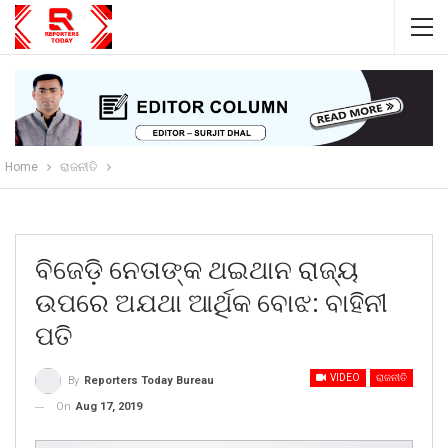
Home
ରାଜନୀତି
ବିଜେଡ଼ି ନେତାଙ୍କ ଥଇଥାନ ରାଜ୍ୟ
ଉପରେ ଅଯଥା ଆର୍ଥିକ ବୋଝ: ବାହିନୀ
ପତି
VIDEO
ରାଜନୀତି
By
Reporters Today Bureau
On
Aug 17, 2019