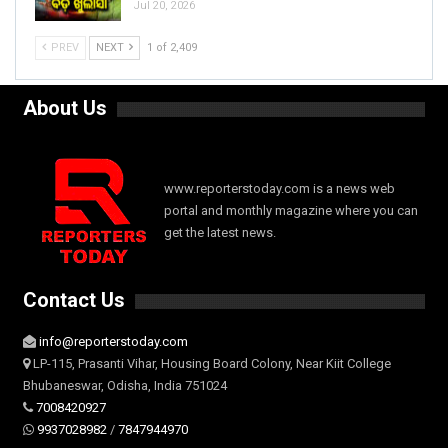
Jul 20, 2026
PREV
NEXT
1 of 2,409
About Us
www.reporterstoday.com is a news web
portal and monthly magazine where you can
get the latest news.
Contact Us
info@reporterstoday.com
LP-115, Prasanti Vihar, Housing Board Colony, Near Kiit College
Bhubaneswar, Odisha, India 751024
7008420927
9937028982
/
7847944970