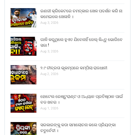
ରଣଜୀ କ୍ରିକେଟରେ ଚମତ୍କାର ଖେଳ ପଦର୍ଶନ କରି ନା
କମେଇଲେ ଖେଳାଳି ।
Aug 3, 2026
ଗାଳି କରୁଥିଲେ ହୁଏତ ଯିବେନାହିଁ ଜେଲ୍ କିନ୍ତୁ ଭୋଗିବେ
ସଜା !
Aug 3, 2026
୨.୯ ତୀବ୍ରତା ଭୂକମ୍ପରେ କମ୍ପିଲା ରାଜଧାନୀ
Aug 2, 2026
ହୋଟେଲ ରେଷ୍ଟୁରାଣ୍ଟ ଓ ଅନ୍ୟାନ ପ୍ରତିଷ୍ଠାନ ପାଇଁ
ବଡ ଖବର ।
Aug 1, 2026
ସରକାରଙ୍କୁ କଡା ସମାଲୋଚନା କଲେ ପ୍ରିୟଙ୍କା
ଚତୁର୍ବେଦୀ ।