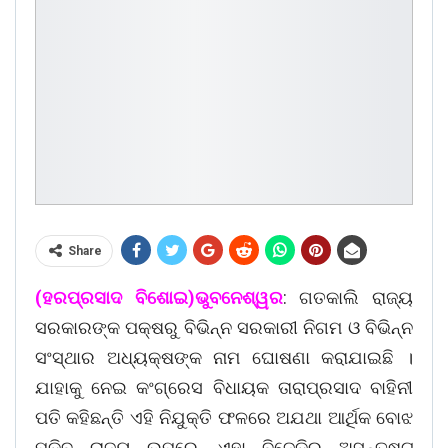
Share
(ହରପ୍ରସାଦ ବିଶୋଇ)ଭୁବନେଶ୍ୱର
: ଗତକାଲି ରାଜ୍ୟ
ସରକାରଙ୍କ ପକ୍ଷରୁ ବିଭିନ୍ନ ସରକାରୀ ନିଗମ ଓ ବିଭିନ୍ନ
ସଂସ୍ଥାର ଅଧ୍ୟକ୍ଷଙ୍କ ନାମ ଘୋଷଣା କରାଯାଇଛି ।
ଯାହାକୁ ନେଇ କଂଗ୍ରେସ ବିଧାୟକ ତାରାପ୍ରସାଦ ବାହିନୀ
ପତି କହିଛନ୍ତି ଏହି ନିଯୁକ୍ତି ଫଳରେ ଅଯଥା ଆର୍ଥିକ ବୋଝ
ପଡିବ ରାଜ୍ୟ ଉପରେ, ଏହା ବିଜେଡିର ଅସନ୍ତୁଷ୍ଟ