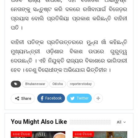
ନେତାଙ୍କୁ ସନ୍ତୁଷ୍ଟ କରି ଦଳରେ ରଖିବାପାଇଁ ବିଜେଡ଼ର
ପ୍ରୟାସ ବୋଲି ପ୍ରତିକିୟା ପ୍ରକାଶ କରିଛନ୍ତି ବାହିନୀ
ପତି ।
ବାହିନୀ ପତିଙ୍କ ପ୍ରତିଉତ୍ତରରେ ମୁନ୍ନା ଖାଁ କହିଛନ୍ତି
ମୁଖ୍ୟମନ୍ତ୍ରୀ ଓଡ଼ିଶାର ବିକାଶ ଉପରେ ଗୁରୁତ୍ୱ
ଦେଉଛନ୍ତି । ଏହି ନିଯୁକ୍ତି ରାଜ୍ୟର ବିକାଶରେ ଭାଗିଦାରୀ
ହେବ । ତେଣୁ ବିରୋଧୀଙ୍କ ଅଭିଯୋଗ ଭିତ୍ତିହୀନ ।
Bhubaneswar
Odisha
reporterstoday
Facebook
Twitter
Share
You Might Also Like
All
ଦେଶ ବିଦେଶ
ଦେଶ ବିଦେଶ