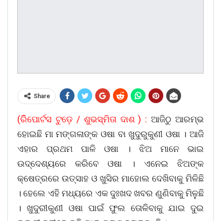
Share
(ରିିପୋର୍ଟସ ଟୁଡ଼େ / ଶୁଭସ୍ମିତା ଦାଶ ) :
ଆଜିଠୁ ଆରମ୍ଭ
ହୋଇଛି ମା ମଙ୍ଗଳାଙ୍କ ଓଷା ବା ଖୁଦୁରୁକୁଣୀ ଓଷା । ଆଜି
ଏହାର ପ୍ରଥମ ପାଳି ଓଷା । ଝିଅ ମାନେ ଭାଇ
ଉଦ୍ଦେଶ୍ୟରେ କରିବେ ଓଷା । ଏନେଇ ଝିଅଙ୍କ
କ୍ଷେତ୍ରରେ ଉତ୍ସାହ ଓ ଖୁସିର ମାହୋଲ ଦେଖିବାକୁ ମିଳିଛି
। ହେଲେ ଏହି ମଧ୍ୟରେ ଏକ ଦୁଃଖଦ ଖବର ଣୁଣିବାକୁ ମିଳୁଛି
। ଖୁଦୁରୀକୁଣୀ ଓଷା ପାଇଁ ଫୁଲ ତୋଳିବାକୁ ଯାଇ ଦୁଇ