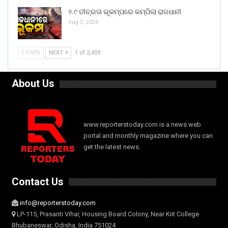
୨.୯ ତୀବ୍ରତା ଭୂକମ୍ପରେ କମ୍ପିଲା ରାଜଧାନୀ
Aug 2, 2026
PREV
NEXT
1 of 2,409
About Us
www.reporterstoday.com is a news web
portal and monthly magazine where you can
get the latest news.
Contact Us
info@reporterstoday.com
LP-115, Prasanti Vihar, Housing Board Colony, Near Kiit College
Bhubaneswar, Odisha, India 751024