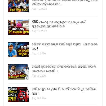
ପରିଚାଳନାକୁ ନେଇ ବଡ…
Aug 10, 2026
KBK ମଡେଲ୍ ରେ ପଦ୍ମପୁର ଉପଖଣ୍ଡ ପାଇଁ
ସ୍ୱତନ୍ତ୍ର ପ୍ୟାକେଜ ଦାବି
Aug 10, 2026
ଗୌତମ ଗମ୍ଭୀରଙ୍କ ପାଇଁ ବଢୁଛି ଅଡୁଆ । ଯାଇପାରେ
ପଦ !
Aug 4, 2026
ରଣଜୀ କ୍ରିକେଟରେ ଚମତ୍କାର ଖେଳ ପଦର୍ଶନ କରି ନା
କମେଇଲେ ଖେଳାଳି ।
Aug 3, 2026
ଗାଳି କରୁଥିଲେ ହୁଏତ ଯିବେନାହିଁ ଜେଲ୍ କିନ୍ତୁ ଭୋଗିବେ
ସଜା !
Aug 3, 2026