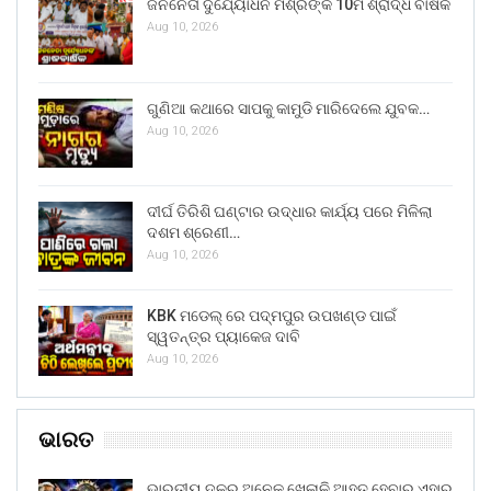
ଜନନେତା ଦୁର୍ଯ୍ୟୋଧନ ମିଶ୍ରଙ୍କ 10ମ ଶ୍ରାଦ୍ଧ ବାର୍ଷିକ
Aug 10, 2026
ଗୁଣିଆ କଥାରେ ସାପକୁ କାମୁଡି ମାରିଦେଲେ ଯୁବକ…
Aug 10, 2026
ଦୀର୍ଘ ତିରିଶି ଘଣ୍ଟାର ଉଦ୍ଧାର କାର୍ଯ୍ୟ ପରେ ମିଳିଲା
ଦଶମ ଶ୍ରେଣୀ…
Aug 10, 2026
KBK ମଡେଲ୍ ରେ ପଦ୍ମପୁର ଉପଖଣ୍ଡ ପାଇଁ
ସ୍ୱତନ୍ତ୍ର ପ୍ୟାକେଜ ଦାବି
Aug 10, 2026
ଭାରତ
ଭାରତୀୟ ଦଳର ଅନେକ ଖେଳାଳି ଆହତ ହେବାରୁ ଏହାର