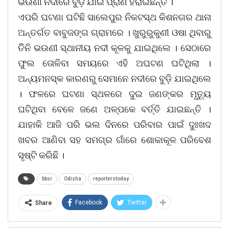
ଭଉଣୀ ନଦୀରେ ବୁଡ଼ି ଯାଇ ପ୍ରାଣ ହରାଇଛନ୍ତି ।
ଏପରି ଘଟଣା ଘଟିଛି ସାଲେପୁର ନିକଟସ୍ଥ କିଶନଗର ଥାନା
ଅନ୍ତର୍ଗତ ବାବୁଜଙ୍ଗ ଗ୍ରାମରେ । ଖୁରୁରୁକୁଣୀ ଓଷା ଥିବାରୁ
ତିିନି ଭଉଣୀ ସ୍ଥାନୀୟ ନଦୀ କୂଳକୁ ଯାଇଥିଲେ । ସେଠାରେ
ଫୁଲ ତୋଳିବା ସମୟରେ ଏହି ଅଘଟଣ ଘଟିଥିଲା ।
ଅନ୍ୟମନସ୍କ କାରଣରୁ ସେମାନେ ନଦୀରେ ବୁଡ଼ି ଯାଇଥିଲେ
। ଫଳରେ ଘଟଣା ସ୍ଥଳରେ ଦୁଇ ଜଣଙ୍କର ମୃତ୍ୟୁ
ଘଟିଥିବା ବେଳେ ଜଣେ ଅଳ୍ପକେ ବର୍ତ୍ତି ଯାଇଛନ୍ତି ।
ଯାହାକି ଆଜି ପରି ଭଲ ଦିନରେ ପରିବାର ପାଇଁ ଦୁଃଖଦ
ଖବର ଆଣିବା ସହ ସମଗ୍ର ଗାଁରେ ଶୋକାକୂଳ ପରିବେଶ
ସୃଷ୍ଟି କରିଛି ।
bbsr
Odisha
reporterstoday
Facebook
Twitter
Share