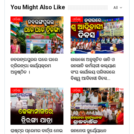
You Might Also Like
All
ଓଡିଶା
ଓଡିଶା
ନବରଙ୍ଗପୁରର ଘରେ ଘରେ
ନାଲକୋ ଅନୁସୂଚିତ ଜାତି ଓ
ତ୍ରିରଙ୍ଗା କାର୍ଯ୍ୟକ୍ରମ
ଜନଜାତି କର୍ମଚାରୀ କଲ୍ୟାଣ
ଅନୁଷ୍ଠିତ ।
ସଂଘ କାର୍ଯାଳୟ ପରିସରରେ
ବିଶ୍ୱ ଆଦିବାସୀ ଦିବସ…
ଓଡିଶା
ଓଡିଶା
ରାଷ୍ଟ୍ର ପ୍ରେମର ବାର୍ତ୍ତା ନେଇ
ଜନନେତା ଦୁର୍ଯ୍ୟୋଧନ