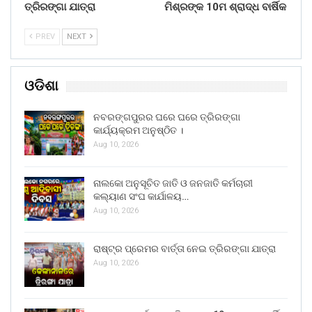
ତ୍ରିରଙ୍ଗା ଯାତ୍ରା
ମିଶ୍ରଙ୍କ 10ମ ଶ୍ରାଦ୍ଧ ବାର୍ଷିକ
PREV
NEXT
ଓଡିଶା
ନବରଙ୍ଗପୁରର ଘରେ ଘରେ ତ୍ରିରଙ୍ଗା
କାର୍ଯ୍ୟକ୍ରମ ଅନୁଷ୍ଠିତ ।
Aug 10, 2026
ନାଲକୋ ଅନୁସୂଚିତ ଜାତି ଓ ଜନଜାତି କର୍ମଚାରୀ
କଲ୍ୟାଣ ସଂଘ କାର୍ଯାଳୟ…
Aug 10, 2026
ରାଷ୍ଟ୍ର ପ୍ରେମର ବାର୍ତ୍ତା ନେଇ ତ୍ରିରଙ୍ଗା ଯାତ୍ରା
Aug 10, 2026