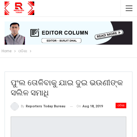
Home
ଓଡିଶା
ପୁଂଲ ତୋଳିବାକୁ ଯାଇ ଦୁଇ ଭଉଣୀଙ୍କ
ସଲିଳ ସମାଧି
ଓଡିଶା
On
Aug 18, 2019
By
Reporters Today Bureau