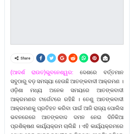
Share
(ଆଦର୍ଶ ରାଉତ)ଭୁବନେଶ୍ୱର:
ଦେଶରେ ବର୍ତ୍ତମାନ
ସବୁଠାରୁ ବଡ଼ ସମସ୍ୟା ହେଉଛି ଆତଙ୍କବାଦୀ ଆକ୍ରମଣ ।
ଓଡ଼ିଶା ମଧ୍ୟ ଅନେକ ସମୟରେ ଆତଙ୍କବାଦୀ
ଆକ୍ରମଣର ଟାର୍ଗେଟରେ ରହିଛି । ତେଣୁ ଆତଙ୍କବାଦୀ
ଆକ୍ରମଣକୁ ପ୍ରତିହତ କରିବା ପାଇଁ ଆଜି ରାଜ୍ୟ ପୋଲିସ
ଭବନରେରେ ଆତଙ୍କବାଦ ଦମନ ନେଇ ଦିନିକିଆ
ପ୍ରଶିକ୍ଷଣ କାର୍ୟ୍ୟକ୍ରମ ଚାଲିଛି । ଏହି କାର୍ୟ୍ୟକ୍ରମରେ