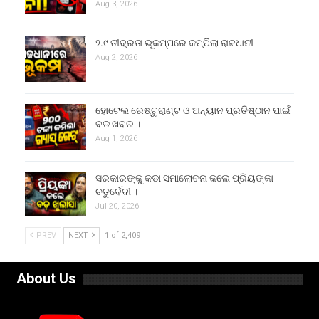
Aug 3, 2026
୨.୯ ତୀବ୍ରତା ଭୂକମ୍ପରେ କମ୍ପିଲା ରାଜଧାନୀ
Aug 2, 2026
ହୋଟେଲ ରେଷ୍ଟୁରାଣ୍ଟ ଓ ଅନ୍ୟାନ ପ୍ରତିଷ୍ଠାନ ପାଇଁ
ବଡ ଖବର ।
Aug 1, 2026
ସରକାରଙ୍କୁ କଡା ସମାଲୋଚନା କଲେ ପ୍ରିୟଙ୍କା
ଚତୁର୍ବେଦୀ ।
Jul 20, 2026
PREV
NEXT
1 of 2,409
About Us