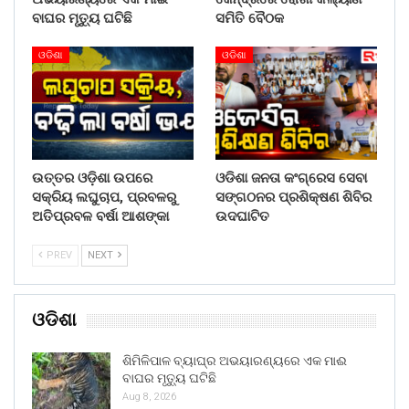
ବାଘର ମୃତ୍ୟୁ ଘଟିଛି
ସମିତି ବୈଠକ
ଓଡିଶା
ଓଡିଶା
ଉତ୍ତର ଓଡ଼ିଶା ଉପରେ
ଓଡିଶା ଜନତା କଂଗ୍ରେସ ସେବା
ସକ୍ରିୟ ଲଘୁଚାପ, ପ୍ରବଳରୁ
ସଙ୍ଗଠନର ପ୍ରଶିକ୍ଷଣ ଶିବିର
ଅତିପ୍ରବଳ ବର୍ଷା ଆଶଙ୍କା
ଉଦଘାଟିତ
PREV
NEXT
ଓଡିଶା
ଶିମିଳିପାଳ ବ୍ୟାଘ୍ର ଅଭୟାରଣ୍ୟରେ ଏକ ମାଈ
ବାଘର ମୃତ୍ୟୁ ଘଟିଛି
Aug 8, 2026