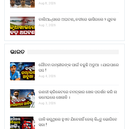
Aug 8, 2026
ବାଲିଆନ୍ତାରେ ଅଘଟଣ, ନଦୀରେ ଭାସିଗଲେ ୨ ଯୁବକ
Aug 7, 2026
ଭାରତ
ଗୌତମ ଗମ୍ଭୀରଙ୍କ ପାଇଁ ବଢୁଛି ଅଡୁଆ । ଯାଇପାରେ
ପଦ !
Aug 4, 2026
ରଣଜୀ କ୍ରିକେଟରେ ଚମତ୍କାର ଖେଳ ପଦର୍ଶନ କରି ନା
କମେଇଲେ ଖେଳାଳି ।
Aug 3, 2026
ଗାଳି କରୁଥିଲେ ହୁଏତ ଯିବେନାହିଁ ଜେଲ୍ କିନ୍ତୁ ଭୋଗିବେ
ସଜା !