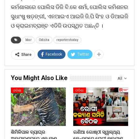
କର୍ମଶାଳାରେ ପୋଲିସ ଡିଜି ବି.କେ ଶର୍ମା, ପୋଲିସ କମିଶନର
ସୁଧାଂଷୁ ଷଡ଼ଙ୍ଗୀ, ଏନଆଇଏ ଆଇଜି ଜି.ପି ସିଂହ ଓ ଡିଆଇଜି
ଓ କ୍ରାଇମବ୍ରାଞ୍ଚ ଏଡିଜି ଉପସ୍ଥିତ ଅଛନ୍ତି ।
bbsr
Odisha
reporterstoday
Facebook
Twitter
Share
You Might Also Like
All
ଓଡିଶା
ଓଡିଶା
ଶିମିଳିପାଳ ବ୍ୟାଘ୍ର
ଗଣିଆ ଗୋଷ୍ଠୀ ସ୍ୱାସ୍ଥ୍ୟ
ଅଭୟାରଣ୍ୟରେ ଏକ ମାଈ
କେନ୍ଦ୍ରରେ ରୋଗୀ କଲ୍ୟାଣ