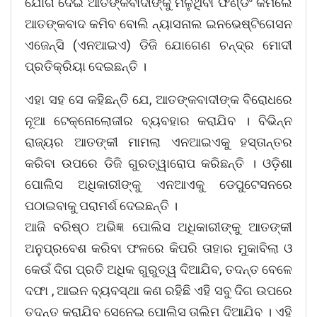
ଯୋଗ ଦେଇ ଆତଙ୍କବାଦୀଙ୍କୁ ମିଳୁଥିବା ଫଣ୍ଡିଂ କମିଲେ
ଆତଙ୍କବାଦ କମିବ ବୋଲି ନ୍ୟାସନାଲ ଇନଭେଷ୍ଟିଗେସନ
ଏଜେନ୍ସି (ଏନଆଇଏ) ଡିଜି ଯୋଗେଣ ଚନ୍ଦ୍ର ମୋଦୀ
ପ୍ରତିକ୍ରିୟା ଦେଇଛନ୍ତି ।
ଏହା ସହ ସେ କହିଛନ୍ତି ଯେ, ଆତଙ୍କବାଦୀଙ୍କ ବିରୋଧରେ
ନୂଆ ଟେକ୍ନୋଲୋଜୀର ବ୍ୟବହାର କରାଯିବ । ବିଭିନ୍ନ
ରାଜ୍ୟର ଆତଙ୍କୀ ମାମଲା ଏନଆଇଏକୁ ହସ୍ତାନ୍ତର
କରିବା ଉପରେ ଡିଜି ଗୁରତ୍ୱାରୋପ କରିଛନ୍ତି । ଓଡ଼ିଶା
ପୋଲିସ ଅଧିକାରୀଙ୍କୁ ଏନଆଏକୁ ଡେପୁଟେସନରେ
ପଠାଇବାକୁ ପରାମର୍ଶ ଦେଇଛନ୍ତି ।
ଆଜି ବରିଷ୍ଠ ଅଭିଜ୍ଞ ପୋଲିସ ଅଧିକାରୀଙ୍କୁ ଆତଙ୍କୀ
ଅନୁପ୍ରବେଶ କରିବା ଫଳରେ କିପରି ତାହାର ମୁକାବିଲା ଓ
କେଉଁ ଦିଗ ପ୍ରତି ଅଧିକ ଗୁରୁତ୍ୱ ଦିଆଯିବ, ତଦନ୍ତ ବେଳେ
ଦଫା , ଆଇନ ବ୍ୟବସ୍ଥା କଣ ରହିଛି ଏହି ସବୁ ଦିଗ ଉପରେ
ତଦନ୍ତ କରାଯିବ ସେନେଇ ପୋଲିସ ତାଲିମ ଦିଆଯିବ । ଏହି