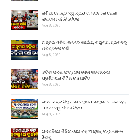
ଗଣିଆ ଗୋଷ୍ଠୀ ସ୍ୱାସ୍ଥ୍ୟ କେନ୍ଦ୍ରରେ ରୋଗୀ
କଲ୍ୟାଣ ସମିତି ବୈଠକ
Aug 8, 2026
ଉତ୍ତର ଓଡ଼ିଶା ଉପରେ ସକ୍ରିୟ ଲଘୁଚାପ, ପ୍ରବଳରୁ
ଅତିପ୍ରବଳ ବର୍ଷା…
Aug 8, 2026
ଓଡିଶା ଜନତା କଂଗ୍ରେସ ସେବା ସଙ୍ଗଠନର
ପ୍ରଶିକ୍ଷଣ ଶିବିର ଉଦଘାଟିତ
Aug 8, 2026
ଗଜପତି ଷ୍ଟାଡିୟମରେ ମହାସମାରୋହରେ ପାଳିତ ହେବ
୮୦ତମ ସ୍ୱାଧୀନତା ଦିବସ
Aug 8, 2026
ଗଜପତିରେ ଭିଜିଲାନ୍ସର ବଡ଼ ଆକ୍ସନ୍, ବନ୍ଧାହେଲେ
3ବାବୁ