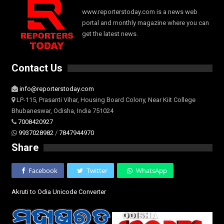
www.reporterstoday.com is a news web
portal and monthly magazine where you can
get the latest news.
Contact Us
info@reporterstoday.com
LP-115, Prasanti Vihar, Housing Board Colony, Near Kiit College
Bhubaneswar, Odisha, India 751024
7008420927
9937028982
/
7847944970
Share
Facebook
Twitter
WhatsApp
Akruti to Odia Unicode Converter