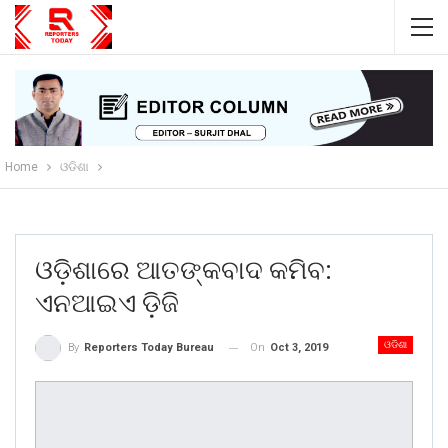
Home
ଓଡିଶା
ଓଡ଼ିଶାରେ ଆତଙ୍କବାଦ କମିବ:
ଏନଆଇଏ ଡ଼ିଜି
ଓଡିଶା
On
Oct 3, 2019
By
Reporters Today Bureau