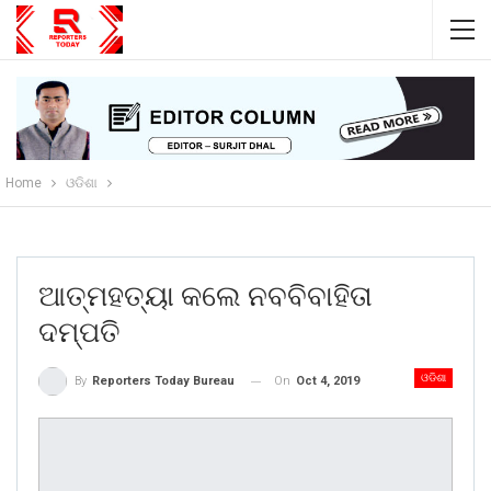
Home
ଓଡିଶା
ଆତ୍ମହତ୍ୟା କଲେ ନବବିବାହିତା
ଦମ୍ପତି
ଓଡିଶା
On
Oct 4, 2019
By
Reporters Today Bureau