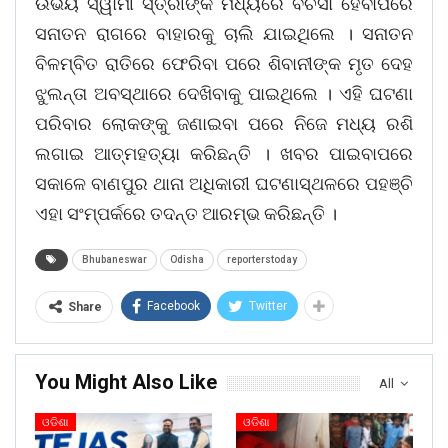
ଉଭୟ ସ୍ୱାମୀ ସ୍ତ୍ରୀଙ୍କ ମଧ୍ୟରେ ବଚସା ହେବାପରେ
ସନାତନ ରାଗରେ ବାହାରକୁ ଚାଲି ଯାଇଥିଲେ । ସନାତନ
ବିଳମ୍ବିତ ରାତିରେ ଫେରିବା ପରେ ଶିବାନୀଙ୍କ ମୃତ ଦେହ
ଝୁଲନ୍ତା ଅବସ୍ଥାରେ ଦେଖିବାକୁ ପାଇଥିଲେ । ଏହି ଘଟଣା
ପରିବାର ଲୋକଙ୍କୁ ଜଣାଇବା ପରେ ନିଜେ ମଧ୍ୟ ରଶି
ଲଗାଇ ଆତ୍ମହତ୍ୟା କରିଛନ୍ତି । ଖବର ପାଇବାପରେ
ସକାଳେ ବାଣପୁର ଥାନା ଅଧିକାରୀ ଘଟଣାସ୍ଥଳରେ ପହଞ୍ଚି
ଏହା ସଂମ୍ପର୍କରେ ତଦନ୍ତ ଆରମ୍ଭ କରିଛନ୍ତି ।
Bhubaneswar
Odisha
reporterstoday
Facebook
Twitter
Share
You Might Also Like
All
ଓଡିଶା
ଓଡିଶା