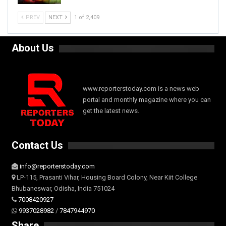
PREV
NEXT
1 of 2,409
About Us
www.reporterstoday.com is a news web
portal and monthly magazine where you can
get the latest news.
Contact Us
info@reporterstoday.com
LP-115, Prasanti Vihar, Housing Board Colony, Near Kiit College
Bhubaneswar, Odisha, India 751024
7008420927
9937028982
/
7847944970
Share