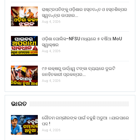
ରାଷ୍ଟ୍ରପତିଙ୍କୁ ଓଡ଼ିଶାର ହସ୍ତତନ୍ତ ଓ ହସ୍ତଶିଳ୍ପର
ସ୍ୱତନ୍ତ୍ର ଉପହାର…
Aug 4, 2026
ଓଡ଼ିଶା ପୋଲିସ–NFSU ମଧ୍ୟରେ ୫ ବର୍ଷିଆ MoU
ସ୍ୱାକ୍ଷର
Aug 4, 2026
୯୬ ଲକ୍ଷରୁ ଊର୍ଦ୍ଧ୍ୱ ଟଙ୍କା ବ୍ୟୟରେ ଦୁଇଟି
ଜନହିତକାରୀ ପ୍ରକଳ୍ପର…
Aug 4, 2026
ଭାରତ
ଗୌତମ ଗମ୍ଭୀରଙ୍କ ପାଇଁ ବଢୁଛି ଅଡୁଆ । ଯାଇପାରେ
ପଦ !
Aug 4, 2026