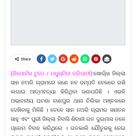
Share
(ରିପୋର୍ଟସ ଟୁଡେ / ମଧୁସ୍ମିତା ତ୍ରିପାଠୀ)
:ଖୋର୍ଦ୍ଧା ଜିଲ୍ଲା
ସାନ ନଅରି ଗ୍ରାମରେ ଜଣେ ନବ ଦମ୍ପତି ବେକରେ ରଶି
ଲଗାଇ ଆତ୍ମହତ୍ୟା କିରିଥିବା ଜଣାପଡିଛି । ଏଭଳି
ଅଭାବନୀୟ ଘଟଣା ବାଣପୁର ଥାନା ଚିଲିକା ଅଞ୍ଚଳରେ
ଦେଖିବାକୁ ମିଳିଛି । ତେବେ ସାନ ନଅରି ଗ୍ରାମର ସନାତନ
ସାହୁ ଏବଂ ପୁରୀ ଜିଲ୍ଲା ନିବାସି ଶିବାନୀ ଗତ ଦୁଇମାସ ତଳେ
ପ୍ରେମ ବିବାହ କରିଥିଲେ । ଗତକାଲି ଯୌତୁକକୁ ନେଇ