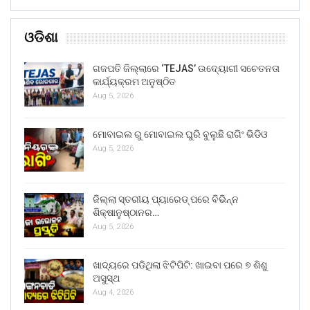
ଓଡିଶା
ଗଜପତି ଜିଲ୍ଲାରେ ‘TEJAS’ ଉଦ୍ୟୋଗୀ ସଚେତନତା
କାର୍ଯ୍ୟକ୍ରମ ଅନୁଷ୍ଠିତ
Aug 5, 2026
ମୋବାଇଲ ରୁ ମୋବାଇଲ ଘୁରି ବୁଲୁଛି ରାଗିଂ ଭିଡିଓ
Aug 5, 2026
ଜିଲ୍ଲା ସ୍ତରୀୟ ପ୍ୟାରେଡ୍ ପରେ ବିଭିନ୍ନ
ଶିକ୍ଷାନୁଷ୍ଠାନର…
Aug 5, 2026
ଖାଦ୍ୟରେ ପଡିଥିଲା ଝିଟିପିଟି: ଖାଇବା ପରେ ୭ ଶିଶୁ
ଅସୁସ୍ଥ
Aug 4, 2026