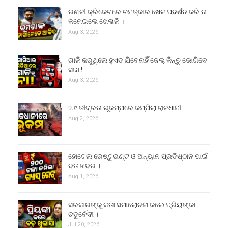
ରଣଜୀ କ୍ରିକେଟରେ ଚମତ୍କାର ଖେଳ ପଦର୍ଶନ କରି ନା
କମେଇଲେ ଖେଳାଳି ।
Aug 3, 2026
ଗାଳି କରୁଥିଲେ ହୁଏତ ଯିବେନାହିଁ ଜେଲ୍ କିନ୍ତୁ ଭୋଗିବେ
ସଜା !
Aug 3, 2026
୨.୯ ତୀବ୍ରତା ଭୂକମ୍ପରେ କମ୍ପିଲା ରାଜଧାନୀ
Aug 2, 2026
ହୋଟେଲ ରେଷ୍ଟୁରାଣ୍ଟ ଓ ଅନ୍ୟାନ ପ୍ରତିଷ୍ଠାନ ପାଇଁ
ବଡ ଖବର ।
Aug 1, 2026
ସରକାରଙ୍କୁ କଡା ସମାଲୋଚନା କଲେ ପ୍ରିୟଙ୍କା
ଚତୁର୍ବେଦୀ ।
Jul 20, 2026