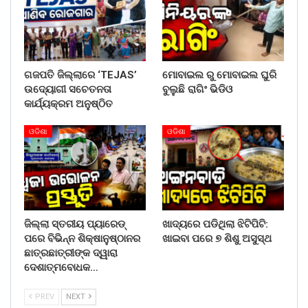
ଗଜପତି ଜିଲ୍ଲାରେ ‘TEJAS’
ମୋବାଇଲ ରୁ ମୋବାଇଲ ଘୁରି
ଉଦ୍ୟୋଗୀ ସଚେତନତା
ବୁଲୁଛି ରାଗିଂ ଭିଡିଓ
କାର୍ଯ୍ୟକ୍ରମ ଅନୁଷ୍ଠିତ
ଓଡିଶା
ଓଡିଶା
ଜିଲ୍ଲା ସ୍ତରୀୟ ପ୍ୟାରେଡ୍
ଖାଦ୍ୟରେ ପଡିଥିଲା ଝିଟିପିଟି:
ପରେ ବିଭିନ୍ନ ଶିକ୍ଷାନୁଷ୍ଠାନର
ଖାଇବା ପରେ ୭ ଶିଶୁ ଅସୁସ୍ଥ
ଛାତ୍ରଛାତ୍ରୀଙ୍କ ଦ୍ୱାରା
ଦେଶାତ୍ମବୋଧକ…
PREV
NEXT