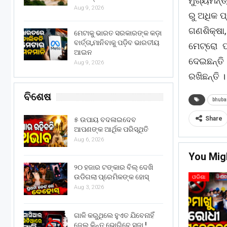
ମୁଖ୍ୟମନ୍
Aug 9, 2026
ରୁ ଅଧିକ 
ଗଣଶିକ୍ଷା
ମେଟାକୁ ଭାରତ ସରକାରଙ୍କ କଡ଼ା
ବାର୍ତ୍ତା,ମାନିବାକୁ ପଡ଼ିବ ଭାରତୀୟ
ମେଟ୍ରୋ 
ଆଇନ
ଦେଇଛନ୍ତି
Aug 9, 2026
ରଖିଛନ୍ତି 
ବିଶେଷ
bhuba
Share
୫ ଉପାୟ ବଦଳାଇଦେବ
ଆପଣଙ୍କ ଆର୍ଥିକ ପରିସ୍ଥିତି
Aug 6, 2026
You Mig
୨୦ ହଜାର ଟଙ୍କାର ବିଲ୍ ଦେଖି
ଉଡିଗଲା ପ୍ରେମିକଙ୍କ ହୋସ୍
ଓଡିଶା
Aug 3, 2026
ଗାଳି କରୁଥିଲେ ହୁଏତ ଯିବେନାହିଁ
ଜେଲ୍ କିନ୍ତୁ ଭୋଗିବେ ସଜା !