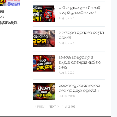
ଗାଳି କରୁଥିଲେ ହୁଏତ ଯିବେନାହିଁ
ରେ
ଜେଲ୍ କିନ୍ତୁ ଭୋଗିବେ ସଜା !
ାନର
Aug 3, 2026
ଖ୍ୟମନ୍ତ୍ରୀ
୨.୯ ତୀବ୍ରତା ଭୂକମ୍ପରେ କମ୍ପିଲା
ରାଜଧାନୀ
Aug 2, 2026
ହୋଟେଲ ରେଷ୍ଟୁରାଣ୍ଟ ଓ
ଅନ୍ୟାନ ପ୍ରତିଷ୍ଠାନ ପାଇଁ ବଡ
ଖବର ।
Aug 1, 2026
ସରକାରଙ୍କୁ କଡା ସମାଲୋଚନା
କଲେ ପ୍ରିୟଙ୍କା ଚତୁର୍ବେଦୀ ।
Jul 20, 2026
PREV
NEXT
1 of 2,409