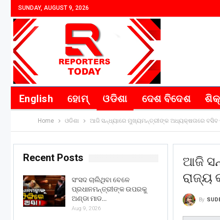
SUNDAY, AUGUST 9, 2026
English
ହୋମ୍
ଓଡିଶା
ଦେଶ ବିଦେଶ
ଶିକ
Home
ଓଡିଶା
ଆଜି ସନ୍ଧ୍ୟାରେ ମୁଖ୍ୟମନ୍ତ୍ରୀଙ୍କ ଅଧ୍ୟକ୍ଷତାରେ ବସିବ
Recent Posts
ଆଜି ସନ
ରାଜ୍ୟ 
ସଂସଦ ଚାଲିଥିବା ବେଳେ
ପ୍ରଧାନମନ୍ତ୍ରୀଙ୍କ ଉପରକୁ
ଅଣ୍ଡା ମାଡ…
By
SUD
Aug 9, 2026