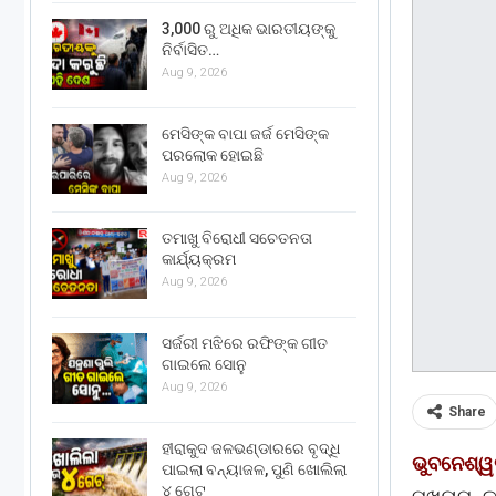
3,000 ରୁ ଅଧିକ ଭାରତୀୟଙ୍କୁ
ନିର୍ବାସିତ…
Aug 9, 2026
ମେସିଙ୍କ ବାପା ଜର୍ଜ ମେସିଙ୍କ
ପରଲୋକ ହୋଇଛି
Aug 9, 2026
ତମାଖୁ ବିରୋଧୀ ସଚେତନତା
କାର୍ଯ୍ୟକ୍ରମ
Aug 9, 2026
ସର୍ଜରୀ ମଝିରେ ରଫିଙ୍କ ଗୀତ
ଗାଇଲେ ସୋନୁ
Aug 9, 2026
Share
ହୀରାକୁଦ ଜଳଭଣ୍ଡାରରେ ବୃଦ୍ଧି
ଭୁବନେଶ୍
ପାଇଲା ବନ୍ୟାଜଳ, ପୁଣି ଖୋଲିଲା
୪ ଗେଟ୍