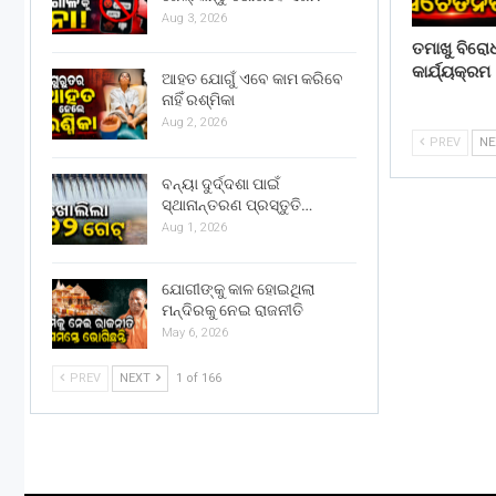
Aug 3, 2026
ତମାଖୁ ବିରୋ
କାର୍ଯ୍ୟକ୍ରମ
ଆହତ ଯୋଗୁଁ ଏବେ କାମ କରିବେ
ନାହିଁ ରଶ୍ମିକା
Aug 2, 2026
PREV
N
ବନ୍ୟା ଦୁର୍ଦ୍ଦଶା ପାଇଁ
ସ୍ଥାନାନ୍ତରଣ ପ୍ରସ୍ତୁତି…
Aug 1, 2026
ଯୋଗୀଙ୍କୁ କାଳ ହୋଇଥିଲା
ମନ୍ଦିରକୁ ନେଇ ରାଜନୀତି
May 6, 2026
PREV
NEXT
1 of 166