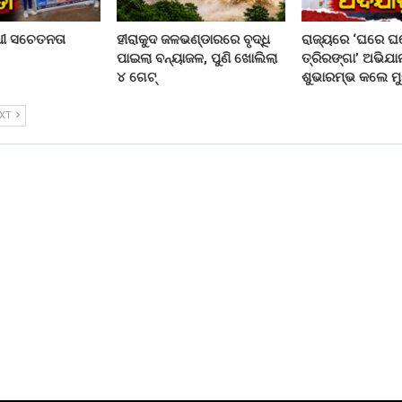
ଧୀ ସଚେତନତା
ହୀରାକୁଦ ଜଳଭଣ୍ଡାରରେ ବୃଦ୍ଧି
ରାଜ୍ୟରେ ‘ଘରେ ଘ
ପାଇଲା ବନ୍ୟାଜଳ, ପୁଣି ଖୋଲିଲା
ତ୍ରିରଙ୍ଗା’ ଅଭିଯ
୪ ଗେଟ୍
ଶୁଭାରମ୍ଭ କଲେ ମୁ
EXT