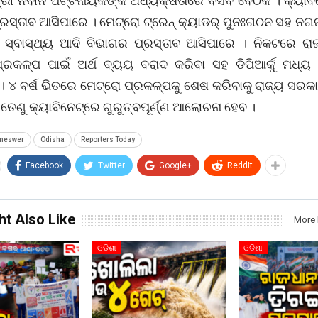
ତ୍ରୀ ନବୀନ ପଟ୍ଟନାୟକଙ୍କ ଅଧ୍ୟକ୍ଷତାରେ ବସିବ ବୈଠକ । କ୍ୟାବ
ପ୍ରସ୍ତାବ ଆସିପାରେ । ମେଟ୍ରୋ ଟ୍ରେନ୍ କ୍ୟାଡର୍ ପୁନଃଗଠନ ସହ ନ
, ସ୍ବାସ୍ଥ୍ୟ ଆଦି ବିଭାଗର ପ୍ରସ୍ତାବ ଆସିପାରେ । ନିକଟରେ ର
ପ୍ରକଳ୍ପ ପାଇଁ ଅର୍ଥ ବ୍ୟୟ ବରାଦ କରିବା ସହ ଡିପିଆର୍କୁ ମଧ୍
 । ୪ ବର୍ଷ ଭିତରେ ମେଟ୍ରୋ ପ୍ରକଳ୍ପକୁ ଶେଷ କରିବାକୁ ରାଜ୍ୟ ସରକ
। ତେଣୁ କ୍ୟାବିନେଟ୍ରେ ଗୁରୁତ୍ବପୂର୍ଣ୍ଣ ଆଲୋଚନା ହେବ ।
neswer
Odisha
Reporters Today
Facebook
Twitter
Google+
ReddIt
ht Also Like
More 
ଓଡିଶା
ଓଡିଶା