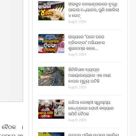
ହୀରାକୁଦ ଜଳଭଣ୍ଡାରରେ ବୃଦ୍ଧି
ପାଇଲା ବନ୍ୟାଜଳ, ପୁଣି ଖୋଲିଲା
୪ ଗେଟ୍
Aug 9, 2026
ରାଜ୍ୟରେ ‘ଘରେ ଘରେ
ତ୍ରିରଙ୍ଗା’ ଅଭିଯାନର
ଶୁଭାରମ୍ଭ କଲେ…
Aug 9, 2026
ଶିମିଳିପାଳ ବ୍ୟାଘ୍ର
ଅଭୟାରଣ୍ୟରେ ଏକ ମାଈ
ବାଘର ମୃତ୍ୟୁ ଘଟିଛି
Aug 8, 2026
ଗଣିଆ ଗୋଷ୍ଠୀ ସ୍ୱାସ୍ଥ୍ୟ
କେନ୍ଦ୍ରରେ ରୋଗୀ କଲ୍ୟାଣ
ସମିତି ବୈଠକ
Aug 8, 2026
ଣ ବୈଠକ ।
ଉତ୍ତର ଓଡ଼ିଶା ଉପରେ ସକ୍ରିୟ