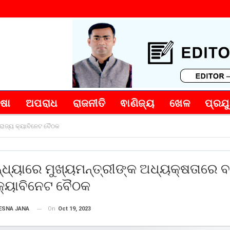
୍ଷା
ଅପରାଧ
ରାଜନୀତି
ଵାଣିଜ୍ୟ
ଖେଳ
ପ୍ରଯୁ
 ରାଜ୍ୟ କ୍ୟାବିନେଟ ବୈଠକ
୍ଧ୍ୟାରେ ମୁଖ୍ୟମନ୍ତ୍ରୀଙ୍କ ଅଧ୍ୟକ୍ଷତାରେ ବ
କ୍ୟାବିନେଟ ବୈଠକ
On
Oct 19, 2023
ESNA JANA