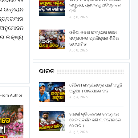
ିନେଟରେ ୧୨
ଲଘୁଚାପ, ପ୍ରବଳରୁ ଅତିପ୍ରବଳ
ଗର ଉନ୍ନୟନ
ବର୍ଷା…
Aug 8, 2026
ାଜ୍ୟସରକାର
ୟ ଅନୁମୋଦନ
ଓଡିଶା ଜନତା କଂଗ୍ରେସ ସେବା
ାର ଲକ୍ଷ୍ୟ
ସଙ୍ଗଠନର ପ୍ରଶିକ୍ଷଣ ଶିବିର
ଉଦଘାଟିତ
Aug 8, 2026
ଭାରତ
ଗୌତମ ଗମ୍ଭୀରଙ୍କ ପାଇଁ ବଢୁଛି
ଅଡୁଆ । ଯାଇପାରେ ପଦ !
From Author
Aug 4, 2026
ରଣଜୀ କ୍ରିକେଟରେ ଚମତ୍କାର
ଖେଳ ପଦର୍ଶନ କରି ନା କମେଇଲେ
ଖେଳାଳି ।
Aug 3, 2026