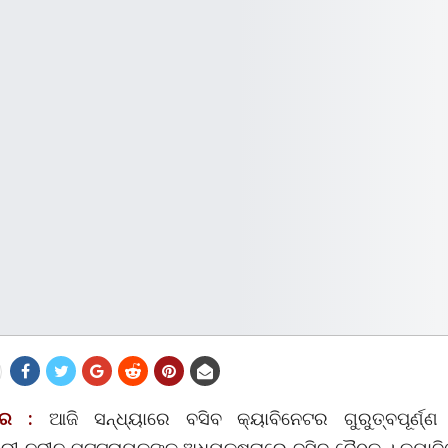
ୱର :
ଆଜି ସନ୍ଧ୍ୟାରେ ବସିବ କ୍ୟାବିନେଟର ଗୁରୁତ୍ବପୂର୍ଣ୍