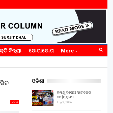
କ୍ତି ବିଦ୍ୟା
ଯୋଗାଯୋଗ
More
ଓଡିଶା
ସିବ
ତମାଖୁ ବିରୋଧୀ ସଚେତନତା
କାର୍ଯ୍ୟକ୍ରମ
ଓଡିଶା
Aug 9, 2026