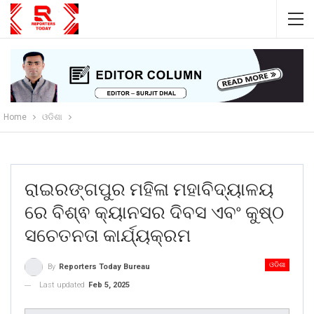
Home
ଓଡିଶା
ରାଇରଙ୍ଗପୁର ମହିଳା ମହାବିଦ୍ୟାଳୟ
ରେ ବିଶ୍ଵ କ୍ୟାନସର ଦିବସ ଏବଂ କୁଷ୍ଠ
ସଚେତନତା କାର୍ଯ୍ୟକ୍ରମ
ଓଡିଶା
By
Reporters Today Bureau
Last updated
Feb 5, 2025