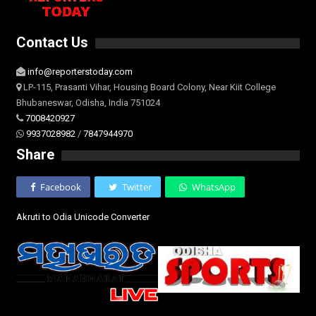
Contact Us
info@reporterstoday.com
LP-115, Prasanti Vihar, Housing Board Colony, Near Kiit College
Bhubaneswar, Odisha, India 751024
7008420927
9937028982
/
7847944970
Share
Facebook
Twitter
WhatsApp
Akruti to Odia Unicode Converter