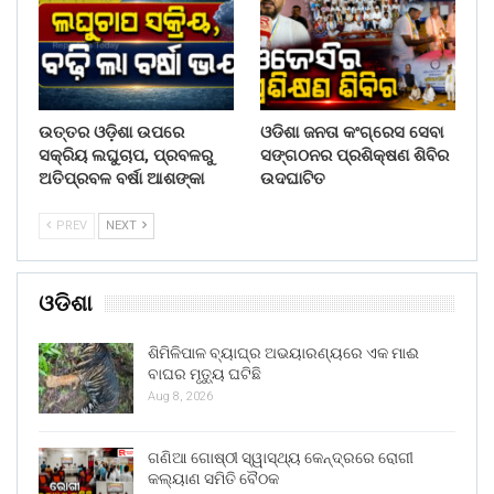
ଉତ୍ତର ଓଡ଼ିଶା ଉପରେ
ଓଡିଶା ଜନତା କଂଗ୍ରେସ ସେବା
ସକ୍ରିୟ ଲଘୁଚାପ, ପ୍ରବଳରୁ
ସଙ୍ଗଠନର ପ୍ରଶିକ୍ଷଣ ଶିବିର
ଅତିପ୍ରବଳ ବର୍ଷା ଆଶଙ୍କା
ଉଦଘାଟିତ
PREV
NEXT
ଓଡିଶା
ଶିମିଳିପାଳ ବ୍ୟାଘ୍ର ଅଭୟାରଣ୍ୟରେ ଏକ ମାଈ
ବାଘର ମୃତ୍ୟୁ ଘଟିଛି
Aug 8, 2026
ଗଣିଆ ଗୋଷ୍ଠୀ ସ୍ୱାସ୍ଥ୍ୟ କେନ୍ଦ୍ରରେ ରୋଗୀ
କଲ୍ୟାଣ ସମିତି ବୈଠକ