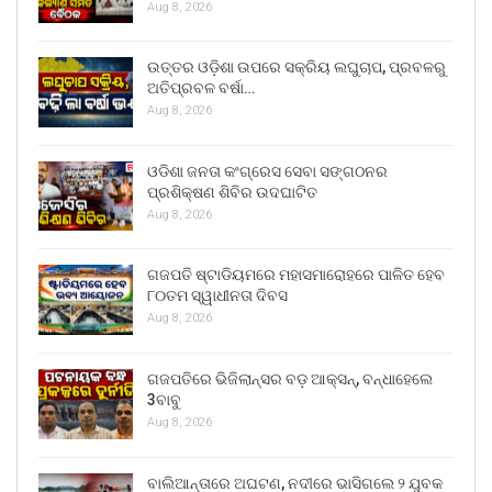
Aug 8, 2026
ଉତ୍ତର ଓଡ଼ିଶା ଉପରେ ସକ୍ରିୟ ଲଘୁଚାପ, ପ୍ରବଳରୁ
ଅତିପ୍ରବଳ ବର୍ଷା…
Aug 8, 2026
ଓଡିଶା ଜନତା କଂଗ୍ରେସ ସେବା ସଙ୍ଗଠନର
ପ୍ରଶିକ୍ଷଣ ଶିବିର ଉଦଘାଟିତ
Aug 8, 2026
ଗଜପତି ଷ୍ଟାଡିୟମରେ ମହାସମାରୋହରେ ପାଳିତ ହେବ
୮୦ତମ ସ୍ୱାଧୀନତା ଦିବସ
Aug 8, 2026
ଗଜପତିରେ ଭିଜିଲାନ୍ସର ବଡ଼ ଆକ୍ସନ୍, ବନ୍ଧାହେଲେ
3ବାବୁ
Aug 8, 2026
ବାଲିଆନ୍ତାରେ ଅଘଟଣ, ନଦୀରେ ଭାସିଗଲେ ୨ ଯୁବକ