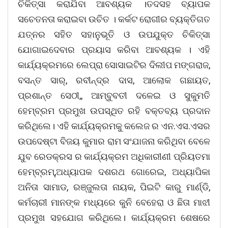
ଚିକିତ୍ସା କରାଯିବା ଆବଶ୍ୟକ ।ତଦସହ ବ୍ୟାପକ
ସଚେତନତା କରାଇବା ଉଚିତ । କର୍କଟ ରୋଗୀର ବ୍ୟକ୍ତିଗତ
ଯତ୍ନର ସହିତ ସହାନୁଭୂତି ଓ ଉପଯୁକ୍ତ ଚିକିତ୍ସା
ଯୋଗାଇଦେବାର ପ୍ରୟାସ କରିବା ଆବଶ୍ୟକ । ଏହି
କାର୍ଯ୍ୟକ୍ରମରେ ଲେପ୍ରା ସୋସାଇଟିର ଦିଲୀପ ମଙ୍ଗରାଜ,
ବସନ୍ତ ସାର୍, ରବୀନ୍ଦ୍ର ଦାସ, ଆଲୋକ ଗଛାୟତ,
ପ୍ରଶାନ୍ତ ସେଠୀ,, ଆମ୍ବୁବତୀ ଦଳେଇ ଓ ସୁକୁମତି
ହେମ୍ବ୍ରମ ପ୍ରମୁଖ ଉପସ୍ଥିତ ରହି ବକ୍ତବ୍ୟ ପ୍ରଦାନ
କରିଥିଲେ। ଏହି କାର୍ଯ୍ୟକ୍ରମକୁ କଲେଜ ର ଏନ.ଏସ.ଏସର
ଉପଦେଷ୍ଟା ବିଜୟ କୁମାର ରାମ ସଂଯାଜନା କରିଥିବା ବେଳେ
ଯୁବ ରେଡକ୍ରସ ର କାର୍ଯ୍ୟକ୍ରମ ଅଧିକାରୀଣୀ ପ୍ରିୟତମା
ହେମ୍ବ୍ରମ୍,ଅଧ୍ୟାପକ ଦଶରଥ ଗୋରେଇ, ଅଧ୍ୟାପିକା
ଅନିତା ସାମାଡ, ରଞ୍ଜୁଲତା ନାୟକ, ପିଇଟି କାରୁ ମାର୍ଣ୍ଡି,
କର୍ମଚାରୀ ମାନଙ୍କ ମଧ୍ୟରେ କୁନି ବେହେରା ଓ ଛିତା ମାଝୀ
ପ୍ରମୁଖ ସହଯୋଗ କରିଥିଲେ। କାର୍ଯ୍ୟକ୍ରମ ଶେଷରେ