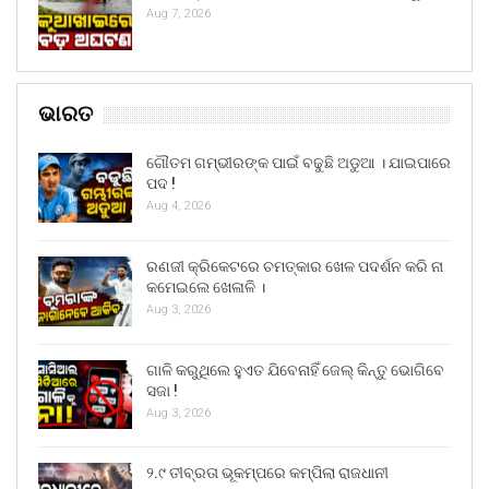
Aug 7, 2026
ଭାରତ
ଗୌତମ ଗମ୍ଭୀରଙ୍କ ପାଇଁ ବଢୁଛି ଅଡୁଆ । ଯାଇପାରେ
ପଦ !
Aug 4, 2026
ରଣଜୀ କ୍ରିକେଟରେ ଚମତ୍କାର ଖେଳ ପଦର୍ଶନ କରି ନା
କମେଇଲେ ଖେଳାଳି ।
Aug 3, 2026
ଗାଳି କରୁଥିଲେ ହୁଏତ ଯିବେନାହିଁ ଜେଲ୍ କିନ୍ତୁ ଭୋଗିବେ
ସଜା !
Aug 3, 2026
୨.୯ ତୀବ୍ରତା ଭୂକମ୍ପରେ କମ୍ପିଲା ରାଜଧାନୀ