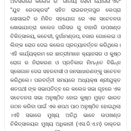
ଅବସରରେ କଲେଜ ର “ଜାତୀୟ ସେବା ଯୋଜନା”ଏବଂ
“ଯୁବ ରେଡକ୍ରସ” ସହିତ ରାଇରଙ୍ଗପୁର ଲେପ୍ରା
ସୋସାଇଟି ର ମିଳିତ ସହଯୋଗ ରେ ଏକ ସଚେତନତା
ଶୋଭାଯାତ୍ରା କଲେଜ ପରିସର ରୁ ବାହାରି ଉପଖଣ୍ଡ
ଚିକିତ୍ସାଳୟ, କଚେରୀ, ଦୁର୍ଗାମଣ୍ଡପ, ବଜାର ଗୋଲେଇ ଓ
ଲିଙ୍କ ରୋଡ ଦେଇ କଲେଜ ପ୍ରତ୍ୟାବର୍ତ୍ତନ କରିଥିଲେ।
ଏହି କାର୍ଯ୍ୟକ୍ରମ ରେ ଛାତ୍ରୀମାନେ କ୍ୟାନସର ଓ କୁଷ୍ଠ
ରୋଗ ର ନିରାକରଣ ଓ ପ୍ରତିକାର ନିମନ୍ତେ ବିଭିନ୍ନ
ସ୍ଳୋଗାନ ଦେଇ ସହରବାସୀ ଓ ଜନସାଧାରଣଙ୍କୁ ସଚେତନ
କରିଥିଲେ। ପରବର୍ତ୍ତୀ ସମୟରେ ଅଧ୍ୟକ୍ଷ ଶ୍ରୀଯୁକ୍ତ
ଶତପଥୀ ଙ୍କ ସଭାପତିତ୍ବ ରେ କଲେଜ ସଭା ଗୃହରେ ଏକ
ସଚେତନତା ସଭା ଅନୁଷ୍ଠିତ ହୋଇ କୁଷ୍ଠ ମୁକ୍ତ ଭାରତ
ଗଠନ କରିବା ପାଇଁ ଏକ ଶପଥ ପାଠ ଅନୁଷ୍ଠିତ ହୋଇଥିଲା
।ଏହି ସଭାରେ ମୁଖ୍ୟ ଅତିଥି ଭାବେ ଉପଖଣ୍ଡ
ଚିକିତ୍ସାଳୟର ମୁଖ୍ୟ ଅଧିକାରୀ (ଏସ.ଡି.ଏ.ମ) ଡାକ୍ତର