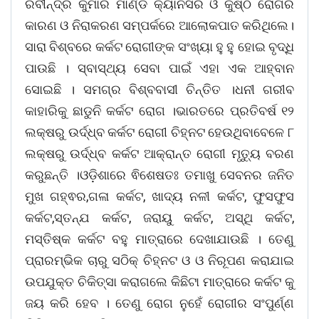
ରବୀନ୍ଦ୍ର କୁମାର ମାର୍ଣ୍ଡି କ୍ୟାନସର ଓ କୁଷ୍ଠ ରୋଗର
କାରଣ ଓ ନିରାକରଣ ସମ୍ପର୍କରେ ଆଲୋକପାତ କରିଥିଲେ।
ସାରା ବିଶ୍ବରେ କର୍କଟ ରୋଗୀଙ୍କ ସଂଖ୍ୟା ହୁ ହୁ ହୋଇ ବୃଦ୍ଧି
ପାଉଛି । ସ୍ବାସ୍ଥ୍ୟ ସେବା ପାଇଁ ଏହା ଏକ ଆହ୍ବାନ
ସୋଇଛି । ସମଗ୍ର ବିଶ୍ବବାସୀ ଚିନ୍ତିତ ।ଧନୀ ଗରୀବ
କାହାରିକୁ ଛାଡୁନି କର୍କଟ ରୋଗ ।ଭାରତରେ ପ୍ରତିବର୍ଷ ୧୨
ଲକ୍ଷରୁ ଉର୍ଦ୍ଧ୍ବ କର୍କଟ ରୋଗୀ ଚିହ୍ନଟ ହେଉଥିବାବେଳେ ୮
ଲକ୍ଷରୁ ଉର୍ଦ୍ଧ୍ବ କର୍କଟ ଆକ୍ରାନ୍ତ ରୋଗୀ ମୃତ୍ୟୁ ବରଣ
କରୁଛନ୍ତି ।ଓଡ଼ିଶାରେ ଵିଶେଷତଃ ତମାଖୁ ସେବନର ଜନିତ
ମୁଖ ଗହ୍ଵର,ଗଳା କର୍କଟ, ଖାଦ୍ୟ ନଳୀ କର୍କଟ, ଫୁସଫୁସ
କର୍କଟ,ସ୍ତନ୍ଯ କର୍କଟ, ଜରାୟୁ କର୍କଟ, ଅସ୍ଥି କର୍କଟ,
ମସ୍ତିଷ୍କ କର୍କଟ ବହୁ ମାତ୍ରାରେ ଦେଖାଯାଉଛି । ତେଣୁ
ପ୍ରାରମ୍ଭିକ ଚାରୁ ସଠିକ୍ ଚିହ୍ନଟ ଓ ଓ ନିରୂପଣ କରାଯାଇ
ଉପଯୁକ୍ତ ଚିକିତ୍ସା କରାଗଲେ କିଛିଟା ମାତ୍ରାରେ କର୍କଟ କୁ
ଜୟ କରି ହେବ । ତେଣୁ ରୋଗ ନୁହେଁ ରୋଗୀର ସଂପୁର୍ଣ୍ଣ