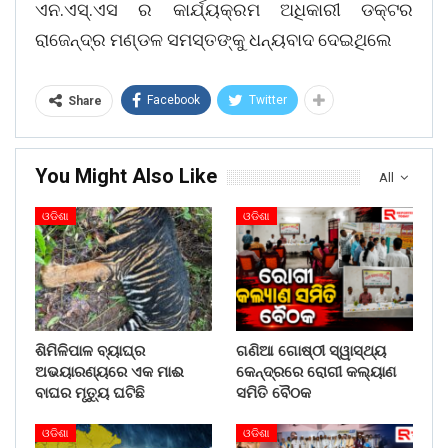
ଏନ.ଏସ୍.ଏସ ର କାର୍ଯ୍ୟକ୍ରମ ଅଧିକାରୀ ଡକ୍ଟର
ରାଜେନ୍ଦ୍ର ମଣ୍ଡଳ ସମସ୍ତଙ୍କୁ ଧନ୍ୟବାଦ ଦେଇଥିଲେ
Facebook
Twitter
Share
You Might Also Like
All
ଓଡିଶା
ଓଡିଶା
ଶିମିଳିପାଳ ବ୍ୟାଘ୍ର
ଗଣିଆ ଗୋଷ୍ଠୀ ସ୍ୱାସ୍ଥ୍ୟ
ଅଭୟାରଣ୍ୟରେ ଏକ ମାଈ
କେନ୍ଦ୍ରରେ ରୋଗୀ କଲ୍ୟାଣ
ବାଘର ମୃତ୍ୟୁ ଘଟିଛି
ସମିତି ବୈଠକ
ଓଡିଶା
ଓଡିଶା