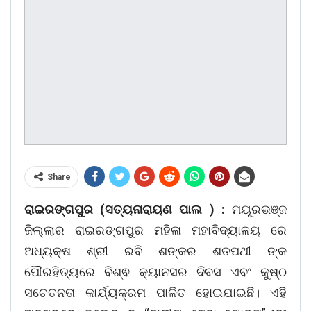
Share
ରାଇରଙ୍ଗପୁର (ସତ୍ୟନାରାୟଣ ପାଲ ) :
ମୟୂରଭଞ୍ଜ
ଜିଲ୍ଲାର ରାଇରଙ୍ଗପୁର ମହିଳା ମହାବିଦ୍ୟାଳୟ ରେ
ଅଧ୍ୟକ୍ଷ ଶ୍ରୀ ରବି ଶଙ୍କର ଶତପଥୀ ଙ୍କ
ପୌରହିତ୍ୟରେ ବିଶ୍ଵ କ୍ୟାନସର ଦିବସ ଏବଂ କୁଷ୍ଠ
ସଚେତନତା କାର୍ଯ୍ୟକ୍ରମ ପାଳିତ ହୋଇଯାଇଛି। ଏହି