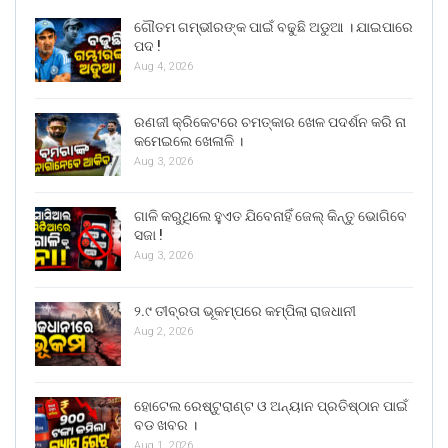
ଗୌତମ ଗମ୍ଭୀରଙ୍କ ପାଇଁ ବଢୁଛି ଅଡୁଆ । ଯାଇପାରେ
ପଦ !
Aug 4, 2026
ରଣଜୀ କ୍ରିକେଟରେ ଚମତ୍କାର ଖେଳ ପଦର୍ଶନ କରି ନା
କମେଇଲେ ଖେଳାଳି ।
Aug 3, 2026
ଗାଳି କରୁଥିଲେ ହୁଏତ ଯିବେନାହିଁ ଜେଲ୍ କିନ୍ତୁ ଭୋଗିବେ
ସଜା !
Aug 3, 2026
୨.୯ ତୀବ୍ରତା ଭୂକମ୍ପରେ କମ୍ପିଲା ରାଜଧାନୀ
Aug 2, 2026
ହୋଟେଲ ରେଷ୍ଟୁରାଣ୍ଟ ଓ ଅନ୍ୟାନ ପ୍ରତିଷ୍ଠାନ ପାଇଁ
ବଡ ଖବର ।
Aug 1, 2026