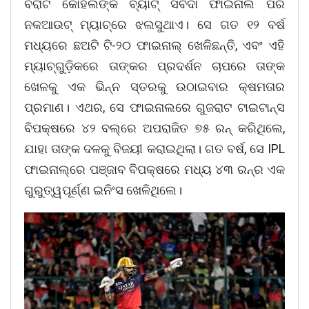
ବିରାଟ କୋହଲିଙ୍କ ବ୍ୟାଟ୍ ସର୍ବଦା ଫାଇନାଲ ପରି
ନକଆଉଟ୍ ମ୍ୟାଚ୍‌ରେ ଝଲସୁଥାଏ। ସେ ଗତ ୧୨ ବର୍ଷ
ମଧ୍ୟରେ ଛଅଟି ଟି-୨୦ ଫାଇନାଲ୍ ଖେଳିଛନ୍ତି, ଏବଂ ଏହି
ମ୍ୟାଚ୍‌ଗୁଡ଼ିକରେ ତାଙ୍କର ପ୍ରଦର୍ଶନ ଚାପରେ ତାଙ୍କ
ଖେଳକୁ ଏକ ଭିନ୍ନ ସ୍ତରକୁ ଉଠାଇବାର କ୍ଷମତାର
ପ୍ରମାଣ। ଏଥର, ସେ ଫାଇନାଲରେ ଗୁଜରାଟ ଟାଇଟାନ୍ସ
ବିପକ୍ଷରେ ୪୨ ବଲ୍‌ରେ ଅପରାଜିତ ୭୫ ରନ୍ କରିଥିଲେ,
ଯାହା ତାଙ୍କ ଦଳକୁ ବିଜୟୀ କରାଇଥିଲା। ଗତ ବର୍ଷ, ସେ IPL
ଫାଇନାଲ୍‌ରେ ପଞ୍ଜାବ ବିପକ୍ଷରେ ମଧ୍ୟ ୪୩ ରନ୍‌ର ଏକ
ଗୁରୁତ୍ୱପୂର୍ଣ୍ଣ ଇନିଂସ ଖେଳିଥିଲେ।