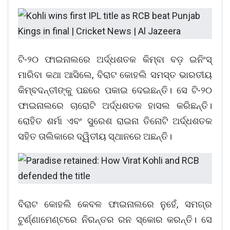
ଟି-୨୦ ଫାଇନାଲରେ ଅର୍ଦ୍ଧଶତକ କିମ୍ବା ବଡ଼ ଇନିଂସ୍
ମାରିବା କଥା ଆସିଲେ, ବିରାଟ କୋହଲି ସମସ୍ତ ଭାରତୀୟ
କିମ୍ବଦନ୍ତୀଙ୍କୁ ପଛରେ ପକାଇ ଦେଇଛନ୍ତି। ସେ ଟି-୨୦
ଫାଇନାଲରେ ଚାରୋଟି ଅର୍ଦ୍ଧଶତକ ହାସଲ କରିଛନ୍ତି।
ରୋହିତ ଶର୍ମା ଏବଂ ସୁରେଶ ରାଇନା ତିନୋଟି ଅର୍ଦ୍ଧଶତକ
ସହିତ ତାଲିକାରେ ଦ୍ୱିତୀୟ ସ୍ଥାନରେ ଅଛନ୍ତି।
ବିରାଟ କୋହଲି କେବଳ ଫାଇନାଲରେ ନୁହେଁ, ସମଗ୍ର
ଟୁର୍ଣ୍ଣାମେଣ୍ଟରେ ନିରନ୍ତର ରନ ସ୍କୋର କରନ୍ତି। ସେ