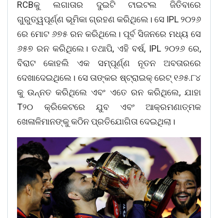
RCBକୁ ଲଗାତାର ଦୁଇଟି ଟାଇଟଲ ଜିତିବାରେ
ଗୁରୁତ୍ୱପୂର୍ଣ୍ଣ ଭୂମିକା ଗ୍ରହଣ କରିଥିଲେ। ସେ IPL ୨୦୨୬
ରେ ମୋଟ ୬୭୫ ରନ କରିଥିଲେ। ପୂର୍ବ ସିଜନରେ ମଧ୍ୟ ସେ
୬୫୭ ରନ କରିଥିଲେ। ତଥାପି, ଏହି ବର୍ଷ, IPL ୨୦୨୬ ରେ,
ବିରାଟ କୋହଲି ଏକ ସମ୍ପୂର୍ଣ୍ଣ ନୂତନ ଅବତାରରେ
ଦେଖାଦେଇଥିଲେ। ସେ ତାଙ୍କର ଷ୍ଟ୍ରାଇକ୍ ରେଟ୍ ୧୬୫.୮୪
କୁ ଉନ୍ନତ କରିଥିଲେ ଏବଂ ଏତେ ରନ କରିଥିଲେ, ଯାହା
T୨୦ କ୍ରିକେଟରେ ଯୁବ ଏବଂ ଆକ୍ରମଣାତ୍ମକ
ଖେଳାଳିମାନଙ୍କୁ କଠିନ ପ୍ରତିଯୋଗିତା ଦେଇଥିଲା।