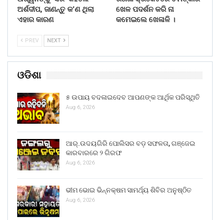
ଅର୍ଶଦୀପ, ଜାଣନ୍ତୁ କ’ଣ ଥିଲା
ଖେଳ ପଦର୍ଶନ କରି ନା
ଏହାର କାରଣ
କମେଇଲେ ଖେଳାଳି ।
PREV
NEXT
ଓଡିଶା
୫ ଉପାୟ ବଦଳାଇଦେବ ଆପଣଙ୍କ ଆର୍ଥିକ ପରିସ୍ଥିତି
Aug 6, 2026
ଆର୍.ଉଦୟଗିରି ପୋଲିସର ବଡ଼ ସଫଳତା, ଗଞ୍ଜେଇ
କାରବାରରେ ୨ ଗିରଫ
Aug 6, 2026
ଭୀମ ଭୋଇ ଭିନ୍ନକ୍ଷମ ସାମର୍ଥ୍ୟ ଶିବିର ଅନୁଷ୍ଠିତ
Aug 6, 2026