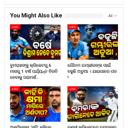
You Might Also Like
All
ଖେଳ
ଖେଳ
ବୁମରାହଙ୍କୁ କ୍ରିକେଟରୁ 6
ଗୌତମ ଗମ୍ଭୀରଙ୍କ ପାଇଁ
ମାସରୁ 1 ବର୍ଷ ପର୍ଯ୍ୟନ୍ତ ବିରତି
ବଢୁଛି ଅଡୁଆ । ଯାଇପାରେ ପଦ
ନେବାକୁ ପରାମର୍ଶ..
!
ଖେଳ
ଖେଳ
ଅଶ୍ୱିନଙ୍କୁ ‘ସରି’ କହିଲେ
ରଣଜୀ କ୍ରିକେଟରେ ଚମତ୍କାର