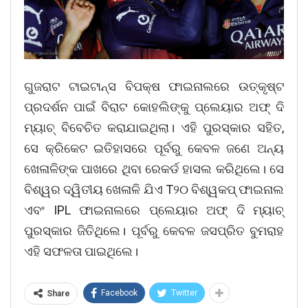
ଗୁଜରାଟ ଟାଇଟାନ୍ସ ବିପକ୍ଷ ଫାଇନାଲରେ ଉତ୍କୃଷ୍ଟ
ପ୍ରଦର୍ଶନ ପାଇଁ ବିରାଟ କୋହଲିଙ୍କୁ ପ୍ଲେୟାର ଅଫ୍ ଦି
ମ୍ୟାଚ୍ ବିବେଚିତ କରାଯାଇଥିଲା। ଏହି ପୁରସ୍କାର ସହିତ,
ସେ କ୍ରିକେଟ ଇତିହାସରେ ପୂର୍ବରୁ କେବଳ ଜଣେ ଅନ୍ୟ
ଖେଳାଳିଙ୍କ ପାଖରେ ଥିବା ରେକର୍ଡ ହାସଲ କରିଥିଲେ। ସେ
ବିଶ୍ୱର ଦ୍ୱିତୀୟ ଖେଳାଳି ଯିଏ T୨୦ ବିଶ୍ୱକପ୍ ଫାଇନାଲ
ଏବଂ IPL ଫାଇନାଲରେ ପ୍ଲେୟାର ଅଫ୍ ଦି ମ୍ୟାଚ୍
ପୁରସ୍କାର ଜିତିଥିଲେ। ପୂର୍ବରୁ କେବଳ ଜସପ୍ରିତ ବୁମରାହ
ଏହି ସଫଳତା ପାଇଥିଲେ।
Facebook
Twitter
Share