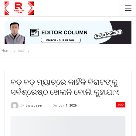
Home
ଖେଳ
ବଡ଼ ବଡ଼ ମ୍ୟାଚ୍‌ରେ କାହିଁକି ବିରାଟଙ୍କୁ
ସର୍ବଶ୍ରେଷ୍ଠ ଖେଳାଳି ବୋଲି କୁହାଯାଏ
ଖେଳ
On
Jun 1, 2026
By
Lipipuspa