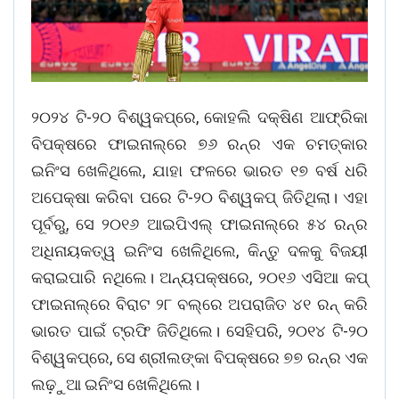
୨୦୨୪ ଟି-୨୦ ବିଶ୍ୱକପ୍‌ରେ, କୋହଲି ଦକ୍ଷିଣ ଆଫ୍ରିକା
ବିପକ୍ଷରେ ଫାଇନାଲ୍‌ରେ ୭୬ ରନ୍‌ର ଏକ ଚମତ୍କାର
ଇନିଂସ ଖେଳିଥିଲେ, ଯାହା ଫଳରେ ଭାରତ ୧୭ ବର୍ଷ ଧରି
ଅପେକ୍ଷା କରିବା ପରେ ଟି-୨୦ ବିଶ୍ୱକପ୍‌ ଜିତିଥିଲା। ଏହା
ପୂର୍ବରୁ, ସେ ୨୦୧୬ ଆଇପିଏଲ୍‌ ଫାଇନାଲ୍‌ରେ ୫୪ ରନ୍‌ର
ଅଧିନାୟକତ୍ୱ ଇନିଂସ ଖେଳିଥିଲେ, କିନ୍ତୁ ଦଳକୁ ବିଜୟୀ
କରାଇପାରି ନଥିଲେ। ଅନ୍ୟପକ୍ଷରେ, ୨୦୧୬ ଏସିଆ କପ୍‌
ଫାଇନାଲ୍‌ରେ ବିରାଟ ୨୮ ବଲ୍‌ରେ ଅପରାଜିତ ୪୧ ରନ୍‌ କରି
ଭାରତ ପାଇଁ ଟ୍ରଫି ଜିତିଥିଲେ। ସେହିପରି, ୨୦୧୪ ଟି-୨୦
ବିଶ୍ୱକପ୍‌ରେ, ସେ ଶ୍ରୀଲଙ୍କା ବିପକ୍ଷରେ ୭୭ ରନ୍‌ର ଏକ
ଲଢ଼ୁଆ ଇନିଂସ ଖେଳିଥିଲେ।