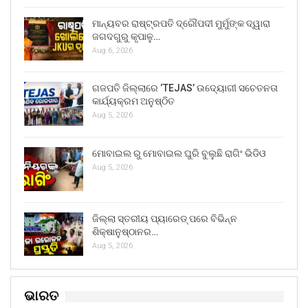
ମାନ୍ୟବର ରାଷ୍ଟ୍ରପତି ଦ୍ରୌପଦୀ ମୁର୍ମୁଙ୍କ ଦ୍ୱାରା
ଜଗଦଗୁରୁ କୃପାଳୁ…
Aug 6, 2026
ଗଜପତି ଜିଲ୍ଲାରେ ‘TEJAS’ ଉଦ୍ୟୋଗୀ ସଚେତନତା
କାର୍ଯ୍ୟକ୍ରମ ଅନୁଷ୍ଠିତ
Aug 5, 2026
ମୋବାଇଲ ରୁ ମୋବାଇଲ ଘୁରି ବୁଲୁଛି ରାଗିଂ ଭିଡିଓ
Aug 5, 2026
ଜିଲ୍ଲା ସ୍ତରୀୟ ପ୍ୟାରେଡ୍ ପରେ ବିଭିନ୍ନ
ଶିକ୍ଷାନୁଷ୍ଠାନର…
Aug 5, 2026
ଭାରତ