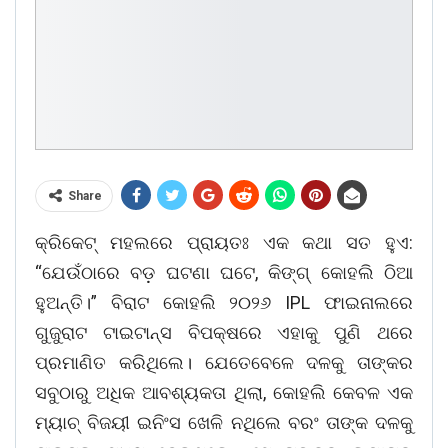
Share
କ୍ରିକେଟ୍ ମହଲରେ ପ୍ରାୟତଃ ଏକ କଥା ସତ ହୁଏ:
“ଯେଉଁଠାରେ ବଡ଼ ଘଟଣା ଘଟେ, କିଙ୍ଗ୍ କୋହଲି ଠିଆ
ହୁଅନ୍ତି।” ବିରାଟ କୋହଲି ୨୦୨୬ IPL ଫାଇନାଲରେ
ଗୁଜୁରାଟ ଟାଇଟାନ୍ସ ବିପକ୍ଷରେ ଏହାକୁ ପୁଣି ଥରେ
ପ୍ରମାଣିତ କରିଥିଲେ। ଯେତେବେଳେ ଦଳକୁ ତାଙ୍କର
ସବୁଠାରୁ ଅଧିକ ଆବଶ୍ୟକତା ଥିଲା, କୋହଲି କେବଳ ଏକ
ମ୍ୟାଚ୍ ବିଜୟୀ ଇନିଂସ ଖେଳି ନଥିଲେ ବରଂ ତାଙ୍କ ଦଳକୁ