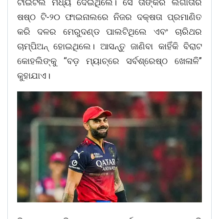
ଟାଇଟଲ ମଧ୍ୟ ଦେଇଥିଲେ। ସେ ତାଙ୍କର ଲଗାତାର
ଷଷ୍ଠ ଟି-୨୦ ଫାଇନାଲରେ ନିଜର ଦକ୍ଷତା ପ୍ରମାଣିତ
କରି ଦଳର ମେରୁଦଣ୍ଡ ପାଲଟିଥିଲେ ଏବଂ ଚାରିଥର
ଚାମ୍ପିଅନ୍ ହୋଇଥିଲେ। ଆସନ୍ତୁ ଜାଣିବା କାହିଁକି ବିରାଟ
କୋହଲିଙ୍କୁ “ବଡ଼ ମ୍ୟାଚ୍‌ରେ ସର୍ବଶ୍ରେଷ୍ଠ ଖେଳାଳି”
କୁହାଯାଏ।