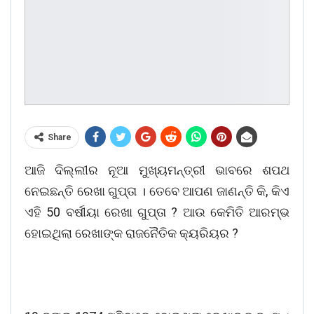
Share
ଆଜି ଦିଲ୍ଲୀର ନୂଆ ମୁଖ୍ୟମନ୍ତ୍ରୀ ଭାବରେ ଶପଥ
ନେଇଛନ୍ତି ରେଖା ଗୁପ୍ତା । ତେବେ ଆପଣ ଜାଣନ୍ତି କି, କିଏ
ଏହି 50 ବର୍ଷୀୟା ରେଖା ଗୁପ୍ତା ? ଆଉ କେମିତି ଆରମ୍ଭ
ହୋଇଥିଲା ରେଖାଙ୍କ ରାଜନୈତିକ କ୍ୟରିୟର ?