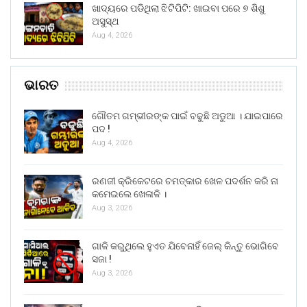
ଖାଦ୍ୟରେ ପଡିଥିଲା ଝିଟିପିଟି: ଖାଇବା ପରେ ୭ ଶିଶୁ
ଅସୁସ୍ଥ
Aug 4, 2026
ଭାରତ
ଗୌତମ ଗମ୍ଭୀରଙ୍କ ପାଇଁ ବଢୁଛି ଅଡୁଆ । ଯାଇପାରେ
ପଦ !
Aug 4, 2026
ରଣଜୀ କ୍ରିକେଟରେ ଚମତ୍କାର ଖେଳ ପଦର୍ଶନ କରି ନା
କମେଇଲେ ଖେଳାଳି ।
Aug 3, 2026
ଗାଳି କରୁଥିଲେ ହୁଏତ ଯିବେନାହିଁ ଜେଲ୍ କିନ୍ତୁ ଭୋଗିବେ
ସଜା !
Aug 3, 2026