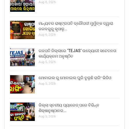
Aug 6, 2026
ମାନ୍ୟବର ରାଷ୍ଟ୍ରପତି ଦ୍ରୌପଦୀ ମୁର୍ମୁଙ୍କ ଦ୍ୱାରା
ଜଗଦଗୁରୁ କୃପାଳୁ…
Aug 6, 2026
ଗଜପତି ଜିଲ୍ଲାରେ ‘TEJAS’ ଉଦ୍ୟୋଗୀ ସଚେତନତା
କାର୍ଯ୍ୟକ୍ରମ ଅନୁଷ୍ଠିତ
Aug 5, 2026
ମୋବାଇଲ ରୁ ମୋବାଇଲ ଘୁରି ବୁଲୁଛି ରାଗିଂ ଭିଡିଓ
Aug 5, 2026
ଜିଲ୍ଲା ସ୍ତରୀୟ ପ୍ୟାରେଡ୍ ପରେ ବିଭିନ୍ନ
ଶିକ୍ଷାନୁଷ୍ଠାନର…
Aug 5, 2026