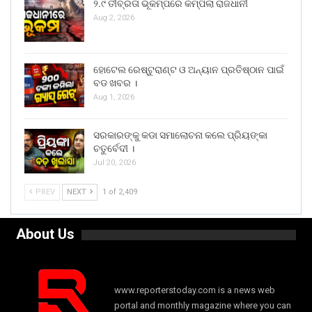
୨.୯ ତୀବ୍ରତା ଭୂକମ୍ପରେ କମ୍ପିଲା ରାଜଧାନୀ
Aug 2, 2026
ହୋଟେଲ ରେଷ୍ଟୁରାଣ୍ଟ ଓ ଅନ୍ୟାନ ପ୍ରତିଷ୍ଠାନ ପାଇଁ
ବଡ ଖବର ।
Aug 1, 2026
ସରକାରଙ୍କୁ କଡା ସମାଲୋଚନା କଲେ ପ୍ରିୟଙ୍କା
ଚତୁର୍ବେଦୀ ।
Jul 20, 2026
PREV
NEXT
1 of 2,409
About Us
www.reporterstoday.com is a news web
portal and monthly magazine where you can