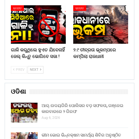
ଭାରତ
ଭାରତ
ଗାଳି କରୁଥିଲେ ହୁଏତ ଯିବେନାହିଁ
୨.୯ ତୀବ୍ରତା ଭୂକମ୍ପରେ
ଜେଲ୍ କିନ୍ତୁ ଭୋଗିବେ ସଜା !
କମ୍ପିଲା ରାଜଧାନୀ
PREV
NEXT
ଓଡିଶା
ଆର୍.ଉଦୟଗିରି ପୋଲିସର ବଡ଼ ସଫଳତା, ଗଞ୍ଜେଇ
କାରବାରରେ ୨ ଗିରଫ
Aug 6, 2026
ଭୀମ ଭୋଇ ଭିନ୍ନକ୍ଷମ ସାମର୍ଥ୍ୟ ଶିବିର ଅନୁଷ୍ଠିତ