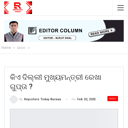
Home
ଭାରତ
କିଏ ଦିଲ୍ଲୀ ମୁଖ୍ୟମନ୍ତ୍ରୀ ରେଖା
ଗୁପ୍ତା ?
ଭାରତ
On
Feb 20, 2025
By
Reporters Today Bureau