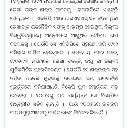
19 ଜୁଲାଇ 1974 ମସିହାରେ ହୋଇଥିଲା ରେଖାଙ୍କ ଜନ୍ମ ।
ରେଖା ତାଙ୍କ ଛାତ୍ର ଜୀବନରୁ ରାଜନୀତିରେ ଏଣ୍ଟ୍ରି
ମାରିଥିଲେ । ଏବିଭିପି, ଆଉ ଆରଏସଏସ୍ ସହ ଜଡ଼ିତ ଥିବା
ରେଖାଙ୍କ ରାଜନୈତିକ ସଫର୍ ଆରମ୍ଭ ହେଇଥିଲା ଦିଲ୍ଲୀ
ବିଶ୍ୱବିଦ୍ୟାଳୟ ଅଣ୍ଡରରେ ଆସୁଥିବା ଦୌଲତ ରାମ
କଲେଜରୁ । ଯେଉଁଠି ସେ ଏବିଭିପିରେ ପ୍ରଥମ କରି ୧୯୯୨
ମସିହାର ସାମିଲ ହେଇଥିଲେ । ତେବେ ୟା ପରେ ପରେ,
୧୯୯୬-୯୭ ମସିହାରେ ରେଖା ବନନ୍ତି, ଡିୟୁ ବା ଦିଲ୍ଲୀ
ୟୁନିଭର୍ସିଟିର ପ୍ରେସିଡେଣ୍ଟ । ଯେଉଁଠି ସେ ଛାତ୍ରଙ୍କ ସହ
ଜଡ଼ିତ ଅନେକ ମୁଦ୍ଦାକୁ ଉଠାଇବା ସହ, ପରବର୍ତ୍ତୀ
ମୁହୂର୍ତ୍ତରେ ବନିଯାଆନ୍ତି, ବିଜେପି ଯୁବ ମୋର୍ଚ୍ଚାର ବଡ଼
ଚେହେରା । ୨୦୦୪ରୁ ୦୬ ପର୍ୟ୍ୟନ୍ତ ସେ ବିଜେପିର
ରାଷ୍ଟ୍ରୀୟ ସଚିବ ରୁହନ୍ତି । ଆଉ ୨୦୦୭ରେ ଉତ୍ତର
ପୀତମପୁରା ଆସନରୁ ପାର୍ଷଦ ଭାବେ ନିର୍ବାଚନ ଜିତନ୍ତି ।