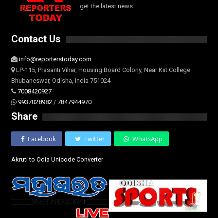
get the latest news.
Contact Us
info@reporterstoday.com
LP-115, Prasanti Vihar, Housing Board Colony, Near Kiit College
Bhubaneswar, Odisha, India 751024
7008420927
9937028982
/
7847944970
Share
Facebook
Twitter
WhatsApp
Akruti to Odia Unicode Converter