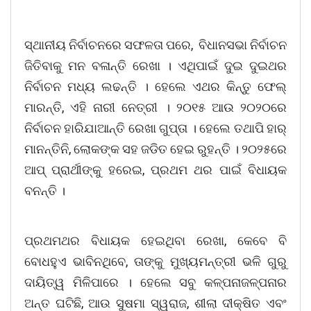
ସ୍ଥାନୀୟ ନିର୍ବାଚନରେ ସଫଳତା ପରେ, ବିଧାନସଭା ନିର୍ବାଚନ
ଜିତିବାକୁ ମନ ବଳାନ୍ତି ରେଖା । ଏଥିପାଇଁ ଦୁଇ ଦୁଇଥର
ନିର୍ବାଚନ ମଧ୍ୟ ଲଢନ୍ତି । ହେଲେ ଏଥର କିନ୍ତୁ ଫେଲ୍
ମାରନ୍ତି, ଏହି ନାରୀ ନେତ୍ରୀ । ୨୦୧୫ ଆଉ ୨୦୨୦ରେ
ନିର୍ବାଚନ ହାରିଯାଆନ୍ତି ରେଖା ଗୁପ୍ତା । ହେଲେ ତଥାପି ହାର୍
ମାନନ୍ତିନି, ଲୋକଙ୍କ ସହ ଜଡିତ ହେଇ ରୁହନ୍ତି । ୨୦୨୫ରେ
ଆପ୍ ପ୍ରାର୍ଥୀଙ୍କୁ ହରେଇ, ପ୍ରଥମ ଥର ପାଇଁ ବିଧାୟକ
ବନନ୍ତି ।
ପ୍ରଥମଥର ବିଧାୟକ ହେଇଥିବା ରେଖା, କେବେ ବି
ବୋଧହୁଏ ଭାବିନଥିବେ, ତାଙ୍କୁ ମୁଖ୍ୟମନ୍ତ୍ରୀ ଭଳି ଗୁରୁ
ଦାୟିତ୍ୱ ମିଳିପାରେ । ହେଲେ ସବୁ କଳ୍ପନାଜଳ୍ପନାର
ଅନ୍ତ ଘଟିଛି, ଆଉ ସୁଷମା ସ୍ୱରାଜ, ଶୀଲା ଦୀକ୍ଷିତ ଏବଂ