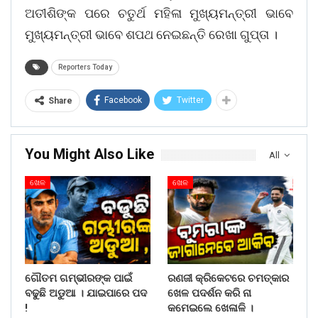
ଅତୀଶିଙ୍କ ପରେ ଚତୁର୍ଥ ମହିଳା ମୁଖ୍ୟମନ୍ତ୍ରୀ ଭାବେ
ମୁଖ୍ୟମନ୍ତ୍ରୀ ଭାବେ ଶପଥ ନେଇଛନ୍ତି ରେଖା ଗୁପ୍ତା ।
Reporters Today
Facebook
Twitter
Share
You Might Also Like
All
ଖେଳ
ଖେଳ
ଗୌତମ ଗମ୍ଭୀରଙ୍କ ପାଇଁ
ରଣଜୀ କ୍ରିକେଟରେ ଚମତ୍କାର
ବଢୁଛି ଅଡୁଆ । ଯାଇପାରେ ପଦ
ଖେଳ ପଦର୍ଶନ କରି ନା
!
କମେଇଲେ ଖେଳାଳି ।