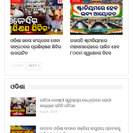
ଓଡିଶା
ଓଡିଶା
ଓଡିଶା ଜନତା କଂଗ୍ରେସ ସେବା
ଗଜପତି ଷ୍ଟାଡିୟମରେ
ସଙ୍ଗଠନର ପ୍ରଶିକ୍ଷଣ ଶିବିର
ମହାସମାରୋହରେ ପାଳିତ ହେବ
ଉଦଘାଟିତ
୮୦ତମ ସ୍ୱାଧୀନତା ଦିବସ
PREV
NEXT
ଓଡିଶା
ଗଣିଆ ଗୋଷ୍ଠୀ ସ୍ୱାସ୍ଥ୍ୟ କେନ୍ଦ୍ରରେ ରୋଗୀ
କଲ୍ୟାଣ ସମିତି ବୈଠକ
Aug 8, 2026
ଉତ୍ତର ଓଡ଼ିଶା ଉପରେ ସକ୍ରିୟ ଲଘୁଚାପ, ପ୍ରବଳରୁ