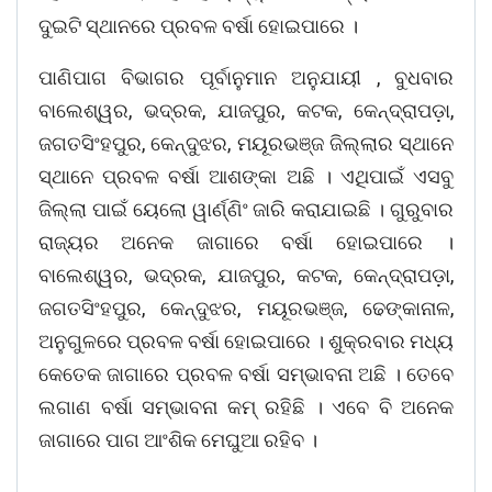
ଦୁଇଟି ସ୍ଥାନରେ ପ୍ରବଳ ବର୍ଷା ହୋଇପାରେ ।
ପାଣିପାଗ ବିଭାଗର ପୂର୍ବାନୁମାନ ଅନୁଯାୟୀ , ବୁଧବାର
ବାଲେଶ୍ୱର, ଭଦ୍ରକ, ଯାଜପୁର, କଟକ, କେନ୍ଦ୍ରାପଡ଼ା,
ଜଗତସିଂହପୁର, କେନ୍ଦୁଝର, ମୟୂରଭଞ୍ଜ ଜିଲ୍ଲାର ସ୍ଥାନେ
ସ୍ଥାନେ ପ୍ରବଳ ବର୍ଷା ଆଶଙ୍କା ଅଛି । ଏଥିପାଇଁ ଏସବୁ
ଜିଲ୍ଲା ପାଇଁ ୟେଲୋ ୱାର୍ଣ୍ଣିଂ ଜାରି କରାଯାଇଛି । ଗୁରୁବାର
ରାଜ୍ୟର ଅନେକ ଜାଗାରେ ବର୍ଷା ହୋଇପାରେ ।
ବାଲେଶ୍ୱର, ଭଦ୍ରକ, ଯାଜପୁର, କଟକ, କେନ୍ଦ୍ରାପଡ଼ା,
ଜଗତସିଂହପୁର, କେନ୍ଦୁଝର, ମୟୂରଭଞ୍ଜ, ଢେଙ୍କାନାଳ,
ଅନୁଗୁଳରେ ପ୍ରବଳ ବର୍ଷା ହୋଇପାରେ । ଶୁକ୍ରବାର ମଧ୍ୟ
କେତେକ ଜାଗାରେ ପ୍ରବଳ ବର୍ଷା ସମ୍ଭାବନା ଅଛି । ତେବେ
ଲଗାଣ ବର୍ଷା ସମ୍ଭାବନା କମ୍‌ ରହିଛି । ଏବେ ବି ଅନେକ
ଜାଗାରେ ପାଗ ଆଂଶିକ ମେଘୁଆ ରହିବ ।