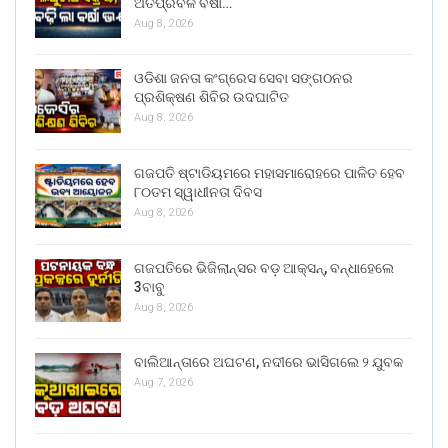
ଅତିପ୍ରବଳ ବର୍ଷା…
Aug 8, 2026
ଓଡିଶା ଜନତା କଂଗ୍ରେସ ସେବା ସଙ୍ଗଠନର
ପ୍ରଶିକ୍ଷଣ ଶିବିର ଉଦଘାଟିତ
Aug 8, 2026
ଗଜପତି ଷ୍ଟାଡିୟମରେ ମହାସମାରୋହରେ ପାଳିତ ହେବ
୮୦ତମ ସ୍ୱାଧୀନତା ଦିବସ
Aug 8, 2026
ଗଜପତିରେ ଭିଜିଲାନ୍ସର ବଡ଼ ଆକ୍ସନ୍, ବନ୍ଧାହେଲେ
3ବାବୁ
Aug 8, 2026
ବାଲିଆନ୍ତାରେ ଅଘଟଣ, ନଦୀରେ ଭାସିଗଲେ ୨ ଯୁବକ
Aug 7, 2026