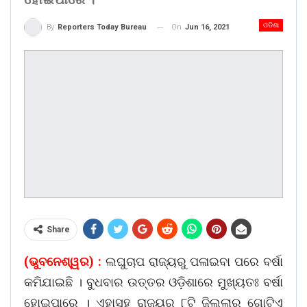
ଓଡିଶା
On
Jun 16, 2021
By
Reporters Today Bureau
Share
(ଭୁବନେଶ୍ୱର) :
ଲଘୁଚାପ ରାଜ୍ୟରୁ ପଳାଇବା ପରେ ବର୍ଷା
କମିଯାଇଛି । ବୁଧବାର ଉତ୍ତର ଓଡ଼ିଶାରେ ମୁଖ୍ୟତଃ ବର୍ଷା
ହୋଇପାରେ । ଏହାସହ ରାଜ୍ୟର ୮ଟି ଜିଲ୍ଲାର ଗୋଟିଏ