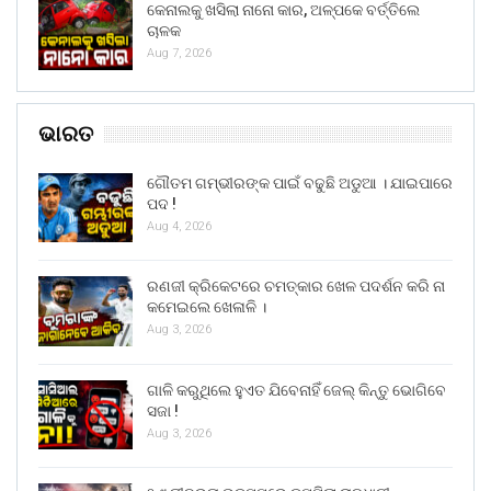
କେନାଲକୁ ଖସିଲା ନାନୋ କାର, ଅଳ୍ପକେ ବର୍ତ୍ତିଲେ
ଚାଳକ
Aug 7, 2026
ଭାରତ
ଗୌତମ ଗମ୍ଭୀରଙ୍କ ପାଇଁ ବଢୁଛି ଅଡୁଆ । ଯାଇପାରେ
ପଦ !
Aug 4, 2026
ରଣଜୀ କ୍ରିକେଟରେ ଚମତ୍କାର ଖେଳ ପଦର୍ଶନ କରି ନା
କମେଇଲେ ଖେଳାଳି ।
Aug 3, 2026
ଗାଳି କରୁଥିଲେ ହୁଏତ ଯିବେନାହିଁ ଜେଲ୍ କିନ୍ତୁ ଭୋଗିବେ
ସଜା !
Aug 3, 2026