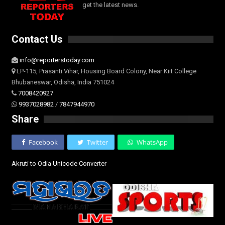
get the latest news.
Contact Us
info@reporterstoday.com
LP-115, Prasanti Vihar, Housing Board Colony, Near Kiit College
Bhubaneswar, Odisha, India 751024
7008420927
9937028982
/
7847944970
Share
Facebook
Twitter
WhatsApp
Akruti to Odia Unicode Converter