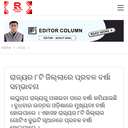
Home
ଓଡିଶା
ରାଜ୍ୟର ୮ଟି ଜିଲ୍ଲାରେ ପ୍ରବଳ ବର୍ଷା
ସମ୍ଭାବନା
ଲଘୁଚାପ ରାଜ୍ୟରୁ ପଳାଇବା ପରେ ବର୍ଷା କମିଯାଇଛି
। ବୁଧବାର ଉତ୍ତର ଓଡ଼ିଶାରେ ମୁଖ୍ୟତଃ ବର୍ଷା
ହୋଇପାରେ । ଏହାସହ ରାଜ୍ୟର ୮ଟି ଜିଲ୍ଲାର
ଗୋଟିଏ ଦୁଇଟି ସ୍ଥାନରେ ପ୍ରବଳ ବର୍ଷା
ହୋଇପାରେ ।