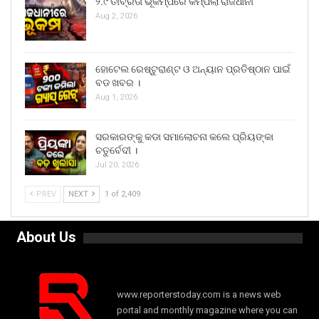
୨.୯ ତୀବ୍ରତା ଭୂକମ୍ପରେ କମ୍ପିଲା ରାଜଧାନୀ
Aug 2, 2026
ହୋଟେଲ ରେଷ୍ଟୁରାଣ୍ଟ ଓ ଅନ୍ୟାନ ପ୍ରତିଷ୍ଠାନ ପାଇଁ
ବଡ ଖବର ।
Aug 1, 2026
ସରକାରଙ୍କୁ କଡା ସମାଲୋଚନା କଲେ ପ୍ରିୟଙ୍କା
ଚତୁର୍ବେଦୀ ।
Jul 20, 2026
PREV
NEXT
1 of 2,409
About Us
www.reporterstoday.com is a news web
portal and monthly magazine where you can