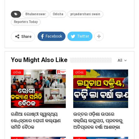
Bhubaneswar
Odisha
priyadarshani swain
Reporters Today
Facebook
Twitter
Share
You Might Also Like
All
ଓଡିଶା
ଓଡିଶା
ଗଣିଆ ଗୋଷ୍ଠୀ ସ୍ୱାସ୍ଥ୍ୟ
ଉତ୍ତର ଓଡ଼ିଶା ଉପରେ
କେନ୍ଦ୍ରରେ ରୋଗୀ କଲ୍ୟାଣ
ସକ୍ରିୟ ଲଘୁଚାପ, ପ୍ରବଳରୁ
ସମିତି ବୈଠକ
ଅତିପ୍ରବଳ ବର୍ଷା ଆଶଙ୍କା