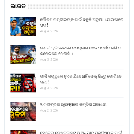
ଭାରତ
ଗୌତମ ଗମ୍ଭୀରଙ୍କ ପାଇଁ ବଢୁଛି ଅଡୁଆ । ଯାଇପାରେ
ପଦ !
Aug 4, 2026
ରଣଜୀ କ୍ରିକେଟରେ ଚମତ୍କାର ଖେଳ ପଦର୍ଶନ କରି ନା
କମେଇଲେ ଖେଳାଳି ।
Aug 3, 2026
ଗାଳି କରୁଥିଲେ ହୁଏତ ଯିବେନାହିଁ ଜେଲ୍ କିନ୍ତୁ ଭୋଗିବେ
ସଜା !
Aug 3, 2026
୨.୯ ତୀବ୍ରତା ଭୂକମ୍ପରେ କମ୍ପିଲା ରାଜଧାନୀ
Aug 2, 2026
ହୋଟେଲ ରେଷ୍ଟୁରାଣ୍ଟ ଓ ଅନ୍ୟାନ ପ୍ରତିଷ୍ଠାନ ପାଇଁ