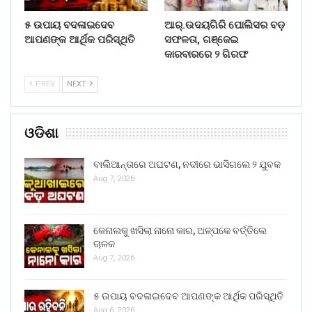
୫ ଉପାୟ ବଦଳାଇଦେବ
ଆର୍.ଉଦୟଗିରି ପୋଲିସର ବଡ଼
ଆପଣଙ୍କ ଆର୍ଥିକ ପରିସ୍ଥିତି
ସଫଳତା, ଗଞ୍ଜେଇ
କାରବାରରେ ୨ ଗିରଫ
PREV
NEXT
ଓଡିଶା
ବାଲିଆନ୍ତାରେ ଅଘଟଣ, ନଦୀରେ ଭାସିଗଲେ ୨ ଯୁବକ
Aug 7, 2026
କେନାଲକୁ ଖସିଲା ନାନୋ କାର, ଅଳ୍ପକେ ବର୍ତ୍ତିଲେ
ଚାଳକ
Aug 7, 2026
୫ ଉପାୟ ବଦଳାଇଦେବ ଆପଣଙ୍କ ଆର୍ଥିକ ପରିସ୍ଥିତି
Aug 6, 2026