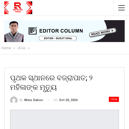
Home
ଓଡିଶା
ପୃଥକ ସ୍ଥାନରେ ବଜ୍ରାପାତ; ୨
ମହିଳାଙ୍କ ମୃତ୍ୟୁ
ଓଡିଶା
On
Oct 20, 2024
By
Minu Sahoo