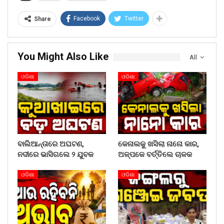
Facebook
Twitter
Share
You Might Also Like
All
ଓଡିଶା
ଓଡିଶା
ବାଲିଆନ୍ତାରେ ଅଘଟଣ,
କେନାଲକୁ ଖସିଲା ନାନୋ କାର,
ନଦୀରେ ଭାସିଗଲେ ୨ ଯୁବକ
ଅଳ୍ପକେ ବର୍ତ୍ତିଲେ ଚାଳକ
ଓଡିଶା
ଓଡିଶା