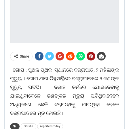
Share
ଗୋପ : ପୃଥକ ପୃଥକ ସ୍ଥାନରେ ବଜ୍ରାପାତ, ୨ ମହିଳାଙ୍କ
ମୃତ୍ୟୁ । ଗୋପ ଥାନା ଡିହସାହିରେ ବଜ୍ରାଘାତରେ ୨ ଜଣଙ୍କ
ମୃତ୍ୟୁ ଘଟିଛି। ଦଶାହ କର୍ମରେ ଯୋଗଦେବାକୁ
ଯାଇଥିବାବେଳେ ଜଣଙ୍କର ମୃତ୍ୟୁ ଘଟିଥିବାବେଳେ
ଅନ୍ୟଜଣେ ଛେଳି ଚରାଇବାକୁ ଯାଇଥିବା ବେଳେ
ବଜ୍ରପାତରେ ମୃତ ହୋଇଛି।
Odisha
reporterstoday