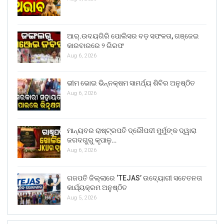
ଆର୍.ଉଦୟଗିରି ପୋଲିସର ବଡ଼ ସଫଳତା, ଗଞ୍ଜେଇ
କାରବାରରେ ୨ ଗିରଫ
Aug 6, 2026
ଭୀମ ଭୋଇ ଭିନ୍ନକ୍ଷମ ସାମର୍ଥ୍ୟ ଶିବିର ଅନୁଷ୍ଠିତ
Aug 6, 2026
ମାନ୍ୟବର ରାଷ୍ଟ୍ରପତି ଦ୍ରୌପଦୀ ମୁର୍ମୁଙ୍କ ଦ୍ୱାରା
ଜଗଦଗୁରୁ କୃପାଳୁ…
Aug 6, 2026
ଗଜପତି ଜିଲ୍ଲାରେ ‘TEJAS’ ଉଦ୍ୟୋଗୀ ସଚେତନତା
କାର୍ଯ୍ୟକ୍ରମ ଅନୁଷ୍ଠିତ
Aug 5, 2026