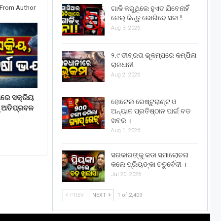
From Author
ଗାଳି କରୁଥିଲେ ହୁଏତ ଯିବେନାହିଁ
ଜେଲ୍ କିନ୍ତୁ ଭୋଗିବେ ସଜା !
Aug 3, 2026
୨.୯ ତୀବ୍ରତା ଭୂକମ୍ପରେ କମ୍ପିଲା
ରାଜଧାନୀ
Aug 2, 2026
ପରେ ସକ୍ରିୟ
ହୋଟେଲ ରେଷ୍ଟୁରାଣ୍ଟ ଓ
ୁ ଅତିପ୍ରବଳ
ଅନ୍ୟାନ ପ୍ରତିଷ୍ଠାନ ପାଇଁ ବଡ
ଖବର ।
Aug 1, 2026
ସରକାରଙ୍କୁ କଡା ସମାଲୋଚନା
କଲେ ପ୍ରିୟଙ୍କା ଚତୁର୍ବେଦୀ ।
Jul 20, 2026
PREV
NEXT
1 of 2,409