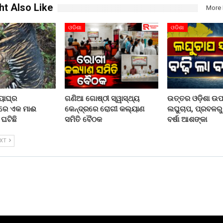
ht Also Like
More 
ଓଡିଶା
ଓଡିଶା
୍ୟାଘ୍ର
ଗଣିଆ ଗୋଷ୍ଠୀ ସ୍ୱାସ୍ଥ୍ୟ
ଉତ୍ତର ଓଡ଼ିଶା ଉ
ରେ ଏକ ମାଈ
କେନ୍ଦ୍ରରେ ରୋଗୀ କଲ୍ୟାଣ
ଲଘୁଚାପ, ପ୍ରବଳର
 ଘଟିଛି
ସମିତି ବୈଠକ
ବର୍ଷା ଆଶଙ୍କା
EXT