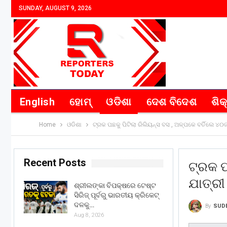
SUNDAY, AUGUST 9, 2026
English
ହୋମ୍
ଓଡିଶା
ଦେଶ ବିଦେଶ
ଶିକ
Home
ଓଡିଶା
ଟ୍ରକ ପଛକୁ ପିଟିଲା ରିଲିୟନ୍ସ ବସ , ଅଳ୍ପକେ ବର୍ତିଲେ ୪୦
Recent Posts
ଟ୍ରକ ପ
ଯାତ୍ରୀ
ଶ୍ରୀଲଙ୍କା ବିପକ୍ଷରେ ଟେଷ୍ଟ
ସିରିଜ୍ ପୂର୍ବରୁ ଭାରତୀୟ କ୍ରିକେଟ୍
ଦଳକୁ…
By
SUD
Aug 8, 2026