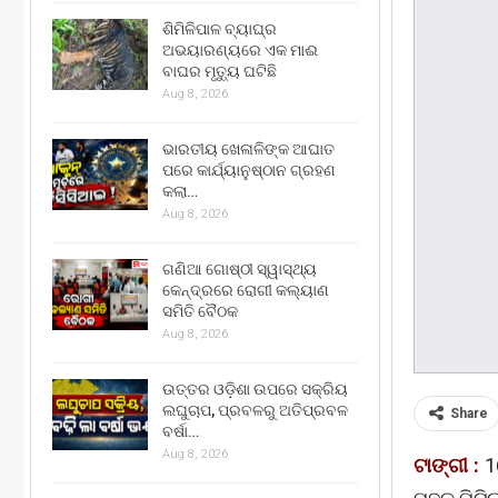
ଶିମିଳିପାଳ ବ୍ୟାଘ୍ର
ଅଭୟାରଣ୍ୟରେ ଏକ ମାଈ
ବାଘର ମୃତ୍ୟୁ ଘଟିଛି
Aug 8, 2026
ଭାରତୀୟ ଖେଳାଳିଙ୍କ ଆଘାତ
ପରେ କାର୍ଯ୍ୟାନୁଷ୍ଠାନ ଗ୍ରହଣ
କଲା…
Aug 8, 2026
ଗଣିଆ ଗୋଷ୍ଠୀ ସ୍ୱାସ୍ଥ୍ୟ
କେନ୍ଦ୍ରରେ ରୋଗୀ କଲ୍ୟାଣ
ସମିତି ବୈଠକ
Aug 8, 2026
ଉତ୍ତର ଓଡ଼ିଶା ଉପରେ ସକ୍ରିୟ
ଲଘୁଚାପ, ପ୍ରବଳରୁ ଅତିପ୍ରବଳ
Share
ବର୍ଷା…
Aug 8, 2026
ଟାଙ୍ଗୀ :
1