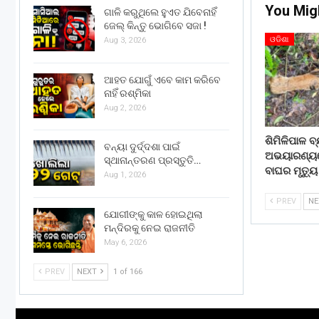
You Mig
ଗାଳି କରୁଥିଲେ ହୁଏତ ଯିବେନାହିଁ
ଜେଲ୍ କିନ୍ତୁ ଭୋଗିବେ ସଜା !
ଓଡିଶା
Aug 3, 2026
ଆହତ ଯୋଗୁଁ ଏବେ କାମ କରିବେ
ନାହିଁ ରଶ୍ମିକା
Aug 2, 2026
ଶିମିଳିପାଳ ବ
ବନ୍ୟା ଦୁର୍ଦ୍ଦଶା ପାଇଁ
ଅଭୟାରଣ୍ୟ
ସ୍ଥାନାନ୍ତରଣ ପ୍ରସ୍ତୁତି…
ବାଘର ମୃତ୍ୟୁ
Aug 1, 2026
PREV
N
ଯୋଗୀଙ୍କୁ କାଳ ହୋଇଥିଲା
ମନ୍ଦିରକୁ ନେଇ ରାଜନୀତି
May 6, 2026
PREV
NEXT
1 of 166