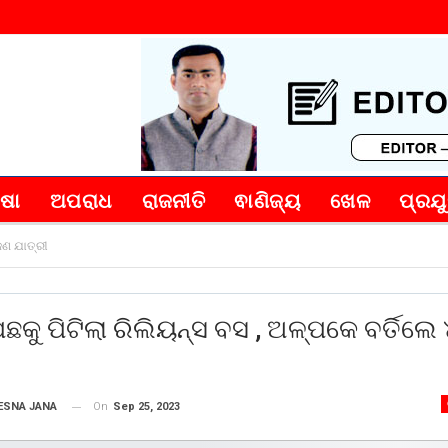
୍ଷା
ଅପରାଧ
ରାଜନୀତି
ଵାଣିଜ୍ୟ
ଖେଳ
ପ୍ରଯୁ
ଜଣ ଯାତ୍ରୀ
ଛକୁ ପିଟିଲା ରିଲିୟନ୍ସ ବସ , ଅଳ୍ପକେ ବର୍ତିଲ
On
Sep 25, 2023
ESNA JANA