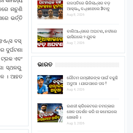
ରୀ ସାମାନ୍ୟ
ଗଜପତିରେ ଭିଜିଲାନ୍ସର ବଡ଼
େ ନାଚୁଣି
ଆକ୍ସନ୍, ବନ୍ଧାହେଲେ 3ବାବୁ
Aug 8, 2026
ରେ ଭର୍ତ୍ତି
ବାଲିଆନ୍ତାରେ ଅଘଟଣ, ନଦୀରେ
ଭାସିଗଲେ ୨ ଯୁବକ
ାଏନ୍ସ ବସ୍
Aug 7, 2026
 ଦୁର୍ଘଟଣା
ୟ ଟ୍ରକ ଏବଂ
ଭାରତ
ଣା ସ୍ଥଳରୁ
େଳେ । ଆହତ
ଗୌତମ ଗମ୍ଭୀରଙ୍କ ପାଇଁ ବଢୁଛି
ଅଡୁଆ । ଯାଇପାରେ ପଦ !
Aug 4, 2026
ରଣଜୀ କ୍ରିକେଟରେ ଚମତ୍କାର
ଖେଳ ପଦର୍ଶନ କରି ନା କମେଇଲେ
ଖେଳାଳି ।
Aug 3, 2026