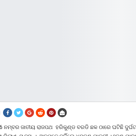
6 ନମ୍ବର ଜାତୀୟ ରାଜପଥ ହରିକୁଣ୍ଡ ବରଡି ଛକ ଠାରେ ଘଟିଛି ଦୁର୍ଘ