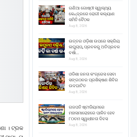
ଗଣିଆ ଗୋଷ୍ଠୀ ସ୍ୱାସ୍ଥ୍ୟ
କେନ୍ଦ୍ରରେ ରୋଗୀ କଲ୍ୟାଣ
ସମିତି ବୈଠକ
Aug 8, 2026
ଉତ୍ତର ଓଡ଼ିଶା ଉପରେ ସକ୍ରିୟ
ଲଘୁଚାପ, ପ୍ରବଳରୁ ଅତିପ୍ରବଳ
ବର୍ଷା…
Aug 8, 2026
ଓଡିଶା ଜନତା କଂଗ୍ରେସ ସେବା
ସଙ୍ଗଠନର ପ୍ରଶିକ୍ଷଣ ଶିବିର
ଉଦଘାଟିତ
Aug 8, 2026
ଗଜପତି ଷ୍ଟାଡିୟମରେ
ମହାସମାରୋହରେ ପାଳିତ ହେବ
୮୦ତମ ସ୍ୱାଧୀନତା ଦିବସ
Aug 8, 2026
ଟଣା । ଟ୍ରକ