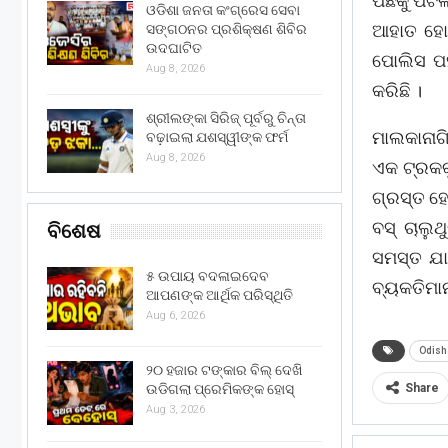
ପଛକୁ ପିଟି
ଓଡିଶା ଜନତା କଂଗ୍ରେସ ସେବା
ଆହାତ ହୋ
ସଙ୍ଗଠନର ପ୍ରଶିକ୍ଷଣ ଶିବିର
ଉଦଘାଟିତ
ପୋଲିସ ପହଞ
Aug 8, 2026
କରିଛି ।
ଶ୍ରୀଲଙ୍କା ସିରିଜ୍ ପୂର୍ବରୁ ଚିନ୍ତା
ମାଲକାନାଗ
ବଢ଼ାଇଲା ଯଶସ୍ୱୀଙ୍କ ଫର୍ମ
Aug 8, 2026
ଏକ ଟ୍ରକକ
ଗ୍ରସ୍ତ ହେ
ବସ୍ ଚାଲୁ
ବିଶେଷ
ସମସ୍ତ ଯା
୫ ଉପାୟ ବଦଳାଇଦେବ
ବ୍ୟକତିମାନ
ଆପଣଙ୍କ ଆର୍ଥିକ ପରିସ୍ଥିତି
Aug 6, 2026
Odish
୨୦ ହଜାର ଟଙ୍କାର ବିଲ୍ ଦେଖି
Share
ଉଡିଗଲା ପ୍ରେମିକଙ୍କ ହୋସ୍
Aug 3, 2026