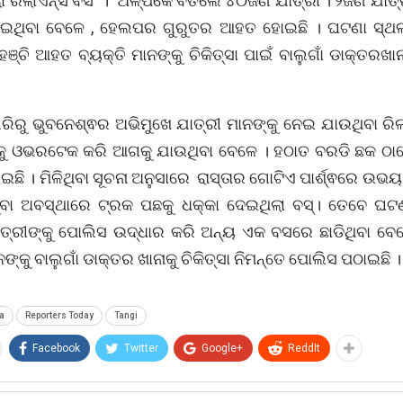
ଲା ରିଲାଏନ୍ସ ବସ । ଅଳ୍ପକେ ବର୍ତିଲେ ୪୦ଜଣ ଯାତ୍ରୀ । ୨ଜଣ ଯାତ୍
ଇଥିବା ବେଳେ , ହେଲପର ଗୁରୁତର ଆହତ ହୋଇଛି । ଘଟଣା ସ୍ଥଳର
୍ଚି ଆହତ ବ୍ୟକ୍ତି ମାନଙ୍କୁ ଚିକିତ୍ସା ପାଇଁ ବାଲୁଗାଁ ଡାକ୍ତରଖାନା
ିରିରୁ ଭୁବନେଶ୍ଵର ଅଭିମୁଖେ ଯାତ୍ରୀ ମାନଙ୍କୁ ନେଇ ଯାଉଥିବା ରିଲ
ୁ ଓଭରଟେକ କରି ଆଗକୁ ଯାଉଥିବା ବେଳେ । ହଠାତ ବରଡି ଛକ ଠାରେ
ଇଛି । ମିଳିଥିବା ସୂଚନା ଅନୁସାରେ ରାସ୍ତାର ଗୋଟିଏ ପାର୍ଶ୍ଵରେ ଉଭ
ଥୁବା ଅବସ୍ଥାରେ ଟ୍ରକ ପଛକୁ ଧକ୍କା ଦେଇଥିଲା ବସ୍। ତେବେ ଘଟ
ତ୍ରୀଙ୍କୁ ପୋଲିସ ଉଦ୍ଧାର କରି ଅନ୍ୟ ଏକ ବସରେ ଛାଡିଥିବା ବ
ଙ୍କୁ ବାଲୁଗାଁ ଡାକ୍ତର ଖାନାକୁ ଚିକିତ୍ସା ନିମନ୍ତେ ପୋଲିସ ପଠାଇଛି ।
a
Reporters Today
Tangi
Facebook
Twitter
Google+
ReddIt