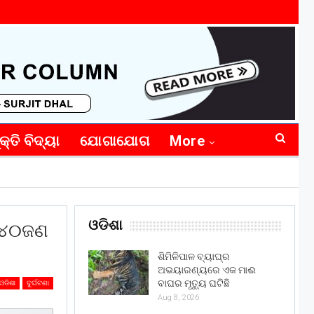
କ୍ତି ବିଦ୍ୟା
ଯୋଗାଯୋଗ
More
ଓଡିଶା
େ ୪୦ଜଣ
ଶିମିଳିପାଳ ବ୍ୟାଘ୍ର
ଅଭୟାରଣ୍ୟରେ ଏକ ମାଈ
ବାଘର ମୃତ୍ୟୁ ଘଟିଛି
ଓଡିଶା
ଦୁର୍ଘଟଣା
Aug 8, 2026