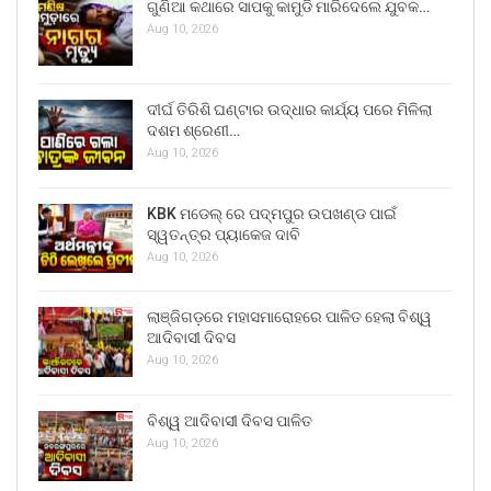
ଗୁଣିଆ କଥାରେ ସାପକୁ କାମୁଡି ମାରିଦେଲେ ଯୁବକ…
Aug 10, 2026
ଦୀର୍ଘ ତିରିଶି ଘଣ୍ଟାର ଉଦ୍ଧାର କାର୍ଯ୍ୟ ପରେ ମିଳିଲା
ଦଶମ ଶ୍ରେଣୀ…
Aug 10, 2026
KBK ମଡେଲ୍ ରେ ପଦ୍ମପୁର ଉପଖଣ୍ଡ ପାଇଁ
ସ୍ୱତନ୍ତ୍ର ପ୍ୟାକେଜ ଦାବି
Aug 10, 2026
ଲାଞ୍ଜିଗଡ଼ରେ ମହାସମାରୋହରେ ପାଳିତ ହେଲା ବିଶ୍ୱ
ଆଦିବାସୀ ଦିବସ
Aug 10, 2026
ବିଶ୍ୱ ଆଦିବାସୀ ଦିବସ ପାଳିତ
Aug 10, 2026