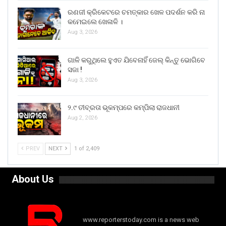
ରଣଜୀ କ୍ରିକେଟରେ ଚମତ୍କାର ଖେଳ ପଦର୍ଶନ କରି ନା
କମେଇଲେ ଖେଳାଳି ।
Aug 3, 2026
ଗାଳି କରୁଥିଲେ ହୁଏତ ଯିବେନାହିଁ ଜେଲ୍ କିନ୍ତୁ ଭୋଗିବେ
ସଜା !
Aug 3, 2026
୨.୯ ତୀବ୍ରତା ଭୂକମ୍ପରେ କମ୍ପିଲା ରାଜଧାନୀ
Aug 2, 2026
PREV
NEXT
1 of 2,409
About Us
www.reporterstoday.com is a news web