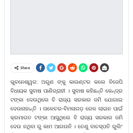
Share
ଭୁବନେଶ୍ୱର: ଅରୁଣ ଙ୍କୁ କାଉଣ୍ଟର କଲେ ବିଜେପି
ବିଧାୟକ ସୁବାଷ ପାଣିଗ୍ରାହୀ । ସୁବାଷ କହିଛନ୍ତି କେନ୍ଦ୍ର
ଟଙ୍କା ଦେଉଥିଲେ ବି ରାଜ୍ୟ ସରକାର ଜମି ଯୋଗାଇ
ଦେଉନାହାନ୍ତି । ତାଳେଚର-ବିମଳାଗଡ଼ ରେଳ ଲାଇନ ପାଇଁ
କ୍ରମାଗତ ଟଙ୍କା ଆସୁଥିଲେ ବି ରାଜ୍ୟ ସରକାର ଜମି
ଦେଉ ନଥିବା ରୁ କାମ ଆଗଉନି । ତେଣୁ ବାଚସ୍ପତି ରୁଲିଂ