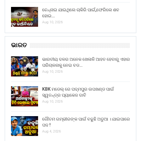
ଚେନ୍ନାଇ ଯାଇଥିଲେ ଚାକିରି ପାଇଁ,ଫେରିଲେ ଶବ
ହୋଇ…
Aug 10, 2026
ଭାରତ
ଭାରତୀୟ ଦଳର ଅନେକ ଖେଳାଳି ଆହତ ହେବାରୁ ଏହାର
ପରିଚାଳନାକୁ ନେଇ ବଡ…
Aug 10, 2026
KBK ମଡେଲ୍ ରେ ପଦ୍ମପୁର ଉପଖଣ୍ଡ ପାଇଁ
ସ୍ୱତନ୍ତ୍ର ପ୍ୟାକେଜ ଦାବି
Aug 10, 2026
ଗୌତମ ଗମ୍ଭୀରଙ୍କ ପାଇଁ ବଢୁଛି ଅଡୁଆ । ଯାଇପାରେ
ପଦ !
Aug 4, 2026