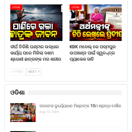
ଓଡିଶା
ଓଡିଶା
ଦୀର୍ଘ ତିରିଶି ଘଣ୍ଟାର ଉଦ୍ଧାର
KBK ମଡେଲ୍ ରେ ପଦ୍ମପୁର
କାର୍ଯ୍ୟ ପରେ ମିଳିଲା ଦଶମ
ଉପଖଣ୍ଡ ପାଇଁ ସ୍ୱତନ୍ତ୍ର
ଶ୍ରେଣୀ ଛାତ୍ରଙ୍କ ମର ଶରୀର
ପ୍ୟାକେଜ ଦାବି
PREV
NEXT
ଓଡିଶା
ଜନନେତା ଦୁର୍ଯ୍ୟୋଧନ ମିଶ୍ରଙ୍କ 10ମ ଶ୍ରାଦ୍ଧ ବାର୍ଷିକ
Aug 10, 2026