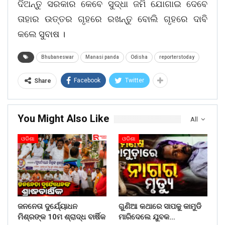
ଦିଅନ୍ତୁ ସରକାର କେବେ ସୁଦ୍ଧା ଜମି ଯୋଗାଇ ଦେବେ
ତାହାର ଉତ୍ତର ଗୃହରେ ରଖନ୍ତୁ ବୋଲି ଗୃହରେ ଦାବି
କଲେ ସୁବାଷ ।
Bhubaneswar
Manasi panda
Odisha
reporterstoday
Facebook
Twitter
Share
You Might Also Like
All
ଓଡିଶା
ଓଡିଶା
ଜନନେତା ଦୁର୍ଯ୍ୟୋଧନ
ଗୁଣିଆ କଥାରେ ସାପକୁ କାମୁଡି
ମିଶ୍ରଙ୍କ 10ମ ଶ୍ରାଦ୍ଧ ବାର୍ଷିକ
ମାରିଦେଲେ ଯୁବକ…