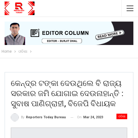
Home
ଓଡିଶା
କେନ୍ଦ୍ର ଟଙ୍କା ଦେଉଥିଲେ ବି ରାଜ୍ୟ
ସରକାର ଜମି ଯୋଗାଇ ଦେଉନାହାନ୍ତି :
ସୁବାଷ ପାଣିଗ୍ରାହୀ, ବିଜେପି ବିଧାୟକ
ଓଡିଶା
On
Mar 24, 2023
By
Reporters Today Bureau