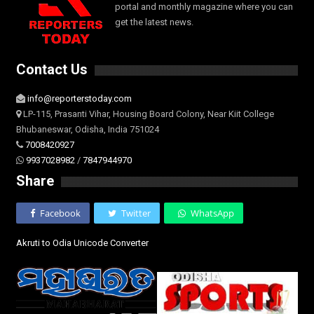
portal and monthly magazine where you can
get the latest news.
Contact Us
info@reporterstoday.com
LP-115, Prasanti Vihar, Housing Board Colony, Near Kiit College
Bhubaneswar, Odisha, India 751024
7008420927
9937028982
/
7847944970
Share
Facebook
Twitter
WhatsApp
Akruti to Odia Unicode Converter