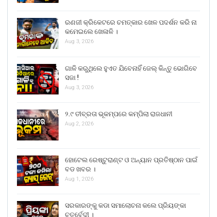
ରଣଜୀ କ୍ରିକେଟରେ ଚମତ୍କାର ଖେଳ ପଦର୍ଶନ କରି ନା
କମେଇଲେ ଖେଳାଳି ।
Aug 3, 2026
ଗାଳି କରୁଥିଲେ ହୁଏତ ଯିବେନାହିଁ ଜେଲ୍ କିନ୍ତୁ ଭୋଗିବେ
ସଜା !
Aug 3, 2026
୨.୯ ତୀବ୍ରତା ଭୂକମ୍ପରେ କମ୍ପିଲା ରାଜଧାନୀ
Aug 2, 2026
ହୋଟେଲ ରେଷ୍ଟୁରାଣ୍ଟ ଓ ଅନ୍ୟାନ ପ୍ରତିଷ୍ଠାନ ପାଇଁ
ବଡ ଖବର ।
Aug 1, 2026
ସରକାରଙ୍କୁ କଡା ସମାଲୋଚନା କଲେ ପ୍ରିୟଙ୍କା
ଚତୁର୍ବେଦୀ ।