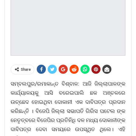
Share
ସମ୍ବଲପୁର/ରମାକାନ୍ତ ବିଶ୍ବାଳ: ଆଜି ଜିଲ୍ଲାପାଳଙ୍କ
କାର୍ଯ୍ୟାଳୟକୁ ଆସି ବରେଇପାଲି ଛକ ଅଞ୍ଚଳରେ
ଉଚ୍ଛେଦ ହୋଇଥିବା ଦୋକାନୀ ଏକ ଦାବିପତ୍ର ପ୍ରଦାନ
କରିଛନ୍ତି । ବିଜେପି ଜିଲ୍ଲା ସଭାପତି ଗିରିସ ପଟେଲ ଙ୍କ
ନେତୃତ୍ବରେ ବିଜେପିର ପ୍ରତିନିଧି ଦଳ ମଧ୍ୟ ଦୋକାନୀଙ୍କ
ଦାବିପତ୍ର ଦେବା ସମୟରେ ଉପସ୍ଥିତ ଥିଲେ। ଏହି