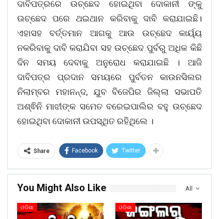
ଦାବିପତ୍ରରେ ଉଚ୍ଛେଦ ହୋଇଥିବା ଦୋକାନୀ ଙ୍କୁ
ଉଚ୍ଛେଦ ପରେ ଥଇଥାନ କରିବାକୁ ଦାବି କରାଯାଇଛି।
ଏହାସହ ବର୍ତ୍ତମାନ ଆଗକୁ ଆଉ ଉଚ୍ଛେଦ କାର୍ୟ୍ୟ
ନକରିବାକୁ ଦାବି କରାଯିବା ସହ ଉଚ୍ଛେଦ ପୁର୍ବରୁ ଅଧିକ କିଛି
ଦିନ ସମୟ ଦେବାକୁ ଅନୁରୋଧ କରାଯାଇଛି । ଆଜି
ଦାବିପତ୍ର ପ୍ରଦାନ ସମୟରେ ପୁର୍ବତନ କାଉନସିଲର
ନିଲାମ୍ବର ମହାନନ୍ଦ, ଯୁବ ବିଜେପିର ଜିଲ୍ଲା ସଭାପତି
ଅଶ୍ଵିନି ମାଝୀଙ୍କ ସମେତ ବରେଇପାଲିର ବହୁ ଉଚ୍ଛେଦ
ହୋଇଥିବା ଦୋକାନୀ ଉପସ୍ଥିତ ରହିଥିଲେ ।
Facebook
Twitter
Share
You Might Also Like
All
ଓଡିଶା
ଓଡିଶା