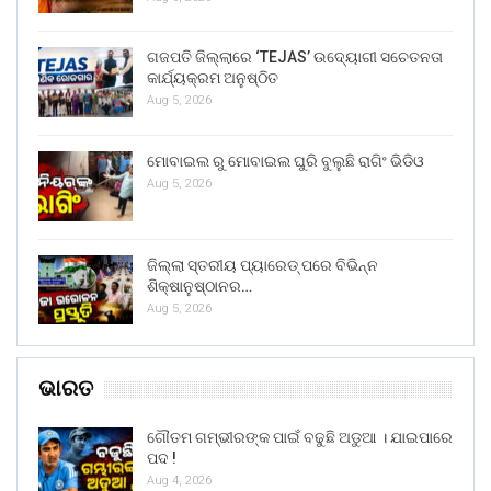
ଗଜପତି ଜିଲ୍ଲାରେ ‘TEJAS’ ଉଦ୍ୟୋଗୀ ସଚେତନତା
କାର୍ଯ୍ୟକ୍ରମ ଅନୁଷ୍ଠିତ
Aug 5, 2026
ମୋବାଇଲ ରୁ ମୋବାଇଲ ଘୁରି ବୁଲୁଛି ରାଗିଂ ଭିଡିଓ
Aug 5, 2026
ଜିଲ୍ଲା ସ୍ତରୀୟ ପ୍ୟାରେଡ୍ ପରେ ବିଭିନ୍ନ
ଶିକ୍ଷାନୁଷ୍ଠାନର…
Aug 5, 2026
ଭାରତ
ଗୌତମ ଗମ୍ଭୀରଙ୍କ ପାଇଁ ବଢୁଛି ଅଡୁଆ । ଯାଇପାରେ
ପଦ !
Aug 4, 2026