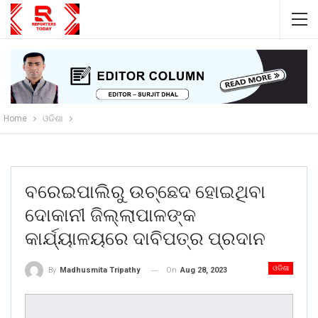
Home
ଓଡିଶା
ବରେଇପାଲିରୁ ଉଚ୍ଛେଦ ହୋଇଥିବା
ଦୋକାନୀ ଜିଲ୍ଲାପାଳଙ୍କ
କାର୍ଯ୍ୟାଳୟରେ ଦାବିପତ୍ର ପ୍ରଦାନ
ଓଡିଶା
On
Aug 28, 2023
By
Madhusmita Tripathy