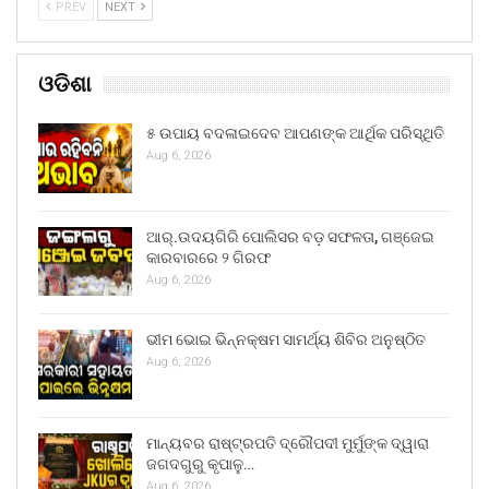
PREV
NEXT
ଓଡିଶା
୫ ଉପାୟ ବଦଳାଇଦେବ ଆପଣଙ୍କ ଆର୍ଥିକ ପରିସ୍ଥିତି
Aug 6, 2026
ଆର୍.ଉଦୟଗିରି ପୋଲିସର ବଡ଼ ସଫଳତା, ଗଞ୍ଜେଇ
କାରବାରରେ ୨ ଗିରଫ
Aug 6, 2026
ଭୀମ ଭୋଇ ଭିନ୍ନକ୍ଷମ ସାମର୍ଥ୍ୟ ଶିବିର ଅନୁଷ୍ଠିତ
Aug 6, 2026
ମାନ୍ୟବର ରାଷ୍ଟ୍ରପତି ଦ୍ରୌପଦୀ ମୁର୍ମୁଙ୍କ ଦ୍ୱାରା
ଜଗଦଗୁରୁ କୃପାଳୁ…
Aug 6, 2026