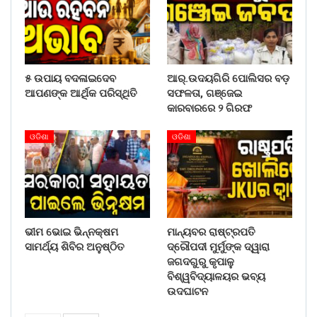
୫ ଉପାୟ ବଦଳାଇଦେବ
ଆର୍.ଉଦୟଗିରି ପୋଲିସର ବଡ଼
ଆପଣଙ୍କ ଆର୍ଥିକ ପରିସ୍ଥିତି
ସଫଳତା, ଗଞ୍ଜେଇ
କାରବାରରେ ୨ ଗିରଫ
ଓଡିଶା
ଓଡିଶା
ଭୀମ ଭୋଇ ଭିନ୍ନକ୍ଷମ
ମାନ୍ୟବର ରାଷ୍ଟ୍ରପତି
ସାମର୍ଥ୍ୟ ଶିବିର ଅନୁଷ୍ଠିତ
ଦ୍ରୌପଦୀ ମୁର୍ମୁଙ୍କ ଦ୍ୱାରା
ଜଗଦଗୁରୁ କୃପାଳୁ
ବିଶ୍ୱବିଦ୍ୟାଳୟର ଭବ୍ୟ
ଉଦଘାଟନ