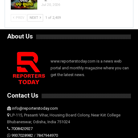
Jul 20, 2026
PREV
NEXT
1 of 2,409
About Us
www.reporterstoday.com is a news web
portal and monthly magazine where you can
get the latest news.
Contact Us
info@reporterstoday.com
LP-115, Prasanti Vihar, Housing Board Colony, Near Kiit College
Bhubaneswar, Odisha, India 751024
7008420927
9937028982
/
7847944970