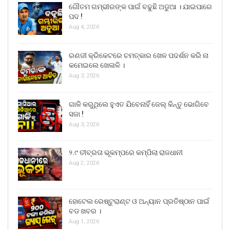
ଗୌତମ ଗମ୍ଭୀରଙ୍କ ପାଇଁ ବଢୁଛି ଅଡୁଆ । ଯାଇପାରେ
ପଦ !
Aug 4, 2026
ରଣଜୀ କ୍ରିକେଟରେ ଚମତ୍କାର ଖେଳ ପଦର୍ଶନ କରି ନା
କମେଇଲେ ଖେଳାଳି ।
Aug 3, 2026
ଗାଳି କରୁଥିଲେ ହୁଏତ ଯିବେନାହିଁ ଜେଲ୍ କିନ୍ତୁ ଭୋଗିବେ
ସଜା !
Aug 3, 2026
୨.୯ ତୀବ୍ରତା ଭୂକମ୍ପରେ କମ୍ପିଲା ରାଜଧାନୀ
Aug 2, 2026
ହୋଟେଲ ରେଷ୍ଟୁରାଣ୍ଟ ଓ ଅନ୍ୟାନ ପ୍ରତିଷ୍ଠାନ ପାଇଁ
ବଡ ଖବର ।
Aug 1, 2026