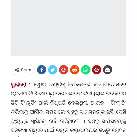
Share
ବ୍ୟୁରୋ
: ୱେଷ୍ଟଇଣ୍ଡିଜ୍ ବିପକ୍ଷରେ ବାରବାଡୋସରେ
ପ୍ରଥମ ଦିନିକିଆ ମ୍ୟାଚରେ ଭାରତ ବିଜୟଲାଭ କରିଛି ଟସ
ଜିତି ଫିଲ୍ଡିଂ ପାଇଁ ନିଷ୍ପତି ନେଇଥିଲା ଭାରତ । ଫିଲ୍ଡିଂ
କରିବାକୁ ଆସିବା ସମୟରେ ସଞ୍ଜୁ ସାମସନଙ୍କ ଜର୍ସି ଦେଖି
ଫ୍ୟାନ୍ସ ଖୁସିରେ ନାଚି ଉଠିଥିଲେ । ସଞ୍ଜୁ ସାମସନଙ୍କୁ
ଦିନିକିଆ ମ୍ୟାଚ ପାଇଁ ଚୟନ କରାଯାଇଥଲା କିନ୍ତୁ ରୋହିତ