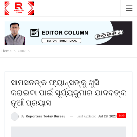
Home
ଖେଳ
ସାମସନଙ୍କ ଫ୍ୟାନ୍ସଙ୍କୁ ଖୁସି
କରାଇବା ପାଇଁ ସୂର୍ଯ୍ୟକୁମାର ଯାଦବଙ୍କ
ନୂଆଁ ପ୍ରୟାସ
ଖେଳ
Last updated
Jul 28, 2023
By
Reporters Today Bureau