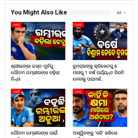
You Might Also Like
All
ଖେଳ
ଖେଳ
ଶ୍ରୀଲଙ୍କା ଗସ୍ତ ପୂର୍ବରୁ
ବୁମରାହଙ୍କୁ କ୍ରିକେଟରୁ 6
ଗୌତମ ଗମ୍ଭୀରଙ୍କ ବଢ଼ିଲା
ମାସରୁ 1 ବର୍ଷ ପର୍ଯ୍ୟନ୍ତ ବିରତି
ଚିନ୍ତା
ନେବାକୁ ପରାମର୍ଶ..
ଖେଳ
ଖେଳ
ଗୌତମ ଗମ୍ଭୀରଙ୍କ ପାଇଁ
ଅଶ୍ୱିନଙ୍କୁ ‘ସରି’ କହିଲେ