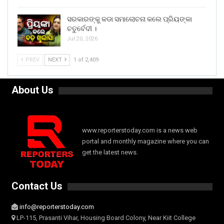
ସରକାରଙ୍କୁ କଡା ସମାଲୋଚନା କଲେ ପ୍ରିୟଙ୍କା
ଚତୁର୍ବେଦୀ ।
Jul 20, 2026
PREV
NEXT
1 of 2,409
About Us
www.reporterstoday.com is a news web
portal and monthly magazine where you can
get the latest news.
Contact Us
info@reporterstoday.com
LP-115, Prasanti Vihar, Housing Board Colony, Near Kiit College