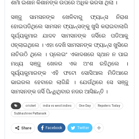
ଶର୍ମା ଇଶାନ କିଶାନଙ୍କ ଉପରେ ଅଧିକ ଭରସା ଥିଲା ।
ସଞ୍ଜୁ ସାମସନଙ୍କ ଖେଳିବାରୁ ଫ୍ୟାନ୍ସ ନିରାଶ
ହୋଇପଡିଥିଲେ ସାମସନ ଫ୍ୟାନ୍ସଙ୍କୁ ଖୁସି କରାଇବାଲାଗି
ସୂର୍ଯ୍ୟକୁମାର ଯାଦବ ସାମସନଙ୍କ ଜର୍ସିରେ ପଡିଆକୁ
ଓହ୍ଲାଇଥିଲେ । ଏହା ଦେଖି ସାମସନଙ୍କ ଫ୍ୟାନ୍ସ ଖୁସିରେ
ନାଚିଉଠି ଥିଲେ । ପ୍ଲେଇଂ ଏକାଦଶରେ ସ୍ଥାନ ନ ପାଇ
ମଧ୍ୟ ସଞ୍ଜୁ ଖେଳର ଏକ ଅଂଶ ରହିଥିଲେ ।
ସୂର୍ୟ୍ୟକୁମାରଙ୍କ ଏହି ଫଟୋ ସୋସିଆଲ ମିଡିଆରେ
ଭାଇରଲ ହେବାରେ ଲାଗିଛି । ଯେଉଁଥିରେ ସେ ସଞ୍ଜୁ
ସାମସନଙ୍କ ଜର୍ସି ପିନ୍ଧିଥିବାର ନଜର ଆସିଛନ୍ତି ।
cricket
india vs west indies
One Day
Repoters Today
Subhashree Pattanaik
Facebook
Twitter
Share