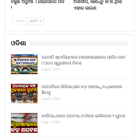
ବଢୁଛି ଅଡୁଆ । ଯାଇପାରେ ପଦ
ଅର୍ଶଦୀପ, ଜାଣନ୍ତୁ କ’ଣ ଥିଲା
!
ଏହାର କାରଣ
PREV
NEXT
ଓଡିଶା
ଗଜପତି ଷ୍ଟାଡିୟମରେ ମହାସମାରୋହରେ ପାଳିତ ହେବ
୮୦ତମ ସ୍ୱାଧୀନତା ଦିବସ
Aug 8, 2026
ଗଜପତିରେ ଭିଜିଲାନ୍ସର ବଡ଼ ଆକ୍ସନ୍, ବନ୍ଧାହେଲେ
3ବାବୁ
Aug 8, 2026
ବାଲିଆନ୍ତାରେ ଅଘଟଣ, ନଦୀରେ ଭାସିଗଲେ ୨ ଯୁବକ
Aug 7, 2026