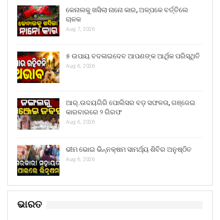
କେନାଲକୁ ଖସିଲା ନାନୋ କାର, ଅଳ୍ପକେ ବର୍ତ୍ତିଲେ
ଚାଳକ
Aug 7, 2026
୫ ଉପାୟ ବଦଳାଇଦେବ ଆପଣଙ୍କ ଆର୍ଥିକ ପରିସ୍ଥିତି
Aug 6, 2026
ଆର୍.ଉଦୟଗିରି ପୋଲିସର ବଡ଼ ସଫଳତା, ଗଞ୍ଜେଇ
କାରବାରରେ ୨ ଗିରଫ
Aug 6, 2026
ଭୀମ ଭୋଇ ଭିନ୍ନକ୍ଷମ ସାମର୍ଥ୍ୟ ଶିବିର ଅନୁଷ୍ଠିତ
Aug 6, 2026
ଭାରତ