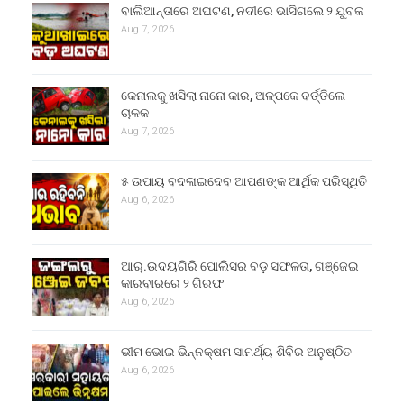
ବାଲିଆନ୍ତାରେ ଅଘଟଣ, ନଦୀରେ ଭାସିଗଲେ ୨ ଯୁବକ
Aug 7, 2026
କେନାଲକୁ ଖସିଲା ନାନୋ କାର, ଅଳ୍ପକେ ବର୍ତ୍ତିଲେ
ଚାଳକ
Aug 7, 2026
୫ ଉପାୟ ବଦଳାଇଦେବ ଆପଣଙ୍କ ଆର୍ଥିକ ପରିସ୍ଥିତି
Aug 6, 2026
ଆର୍.ଉଦୟଗିରି ପୋଲିସର ବଡ଼ ସଫଳତା, ଗଞ୍ଜେଇ
କାରବାରରେ ୨ ଗିରଫ
Aug 6, 2026
ଭୀମ ଭୋଇ ଭିନ୍ନକ୍ଷମ ସାମର୍ଥ୍ୟ ଶିବିର ଅନୁଷ୍ଠିତ
Aug 6, 2026