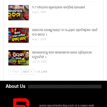
୨.୯ ତୀବ୍ରତା ଭୂକମ୍ପରେ କମ୍ପିଲା ରାଜଧାନୀ
Aug 2, 2026
ହୋଟେଲ ରେଷ୍ଟୁରାଣ୍ଟ ଓ ଅନ୍ୟାନ ପ୍ରତିଷ୍ଠାନ ପାଇଁ
ବଡ ଖବର ।
Aug 1, 2026
ସରକାରଙ୍କୁ କଡା ସମାଲୋଚନା କଲେ ପ୍ରିୟଙ୍କା
ଚତୁର୍ବେଦୀ ।
Jul 20, 2026
PREV
NEXT
1 of 2,409
About Us
www.reporterstoday.com is a news web