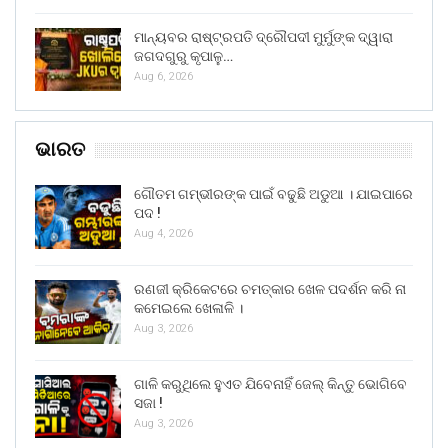
ମାନ୍ୟବର ରାଷ୍ଟ୍ରପତି ଦ୍ରୌପଦୀ ମୁର୍ମୁଙ୍କ ଦ୍ୱାରା
ଜଗଦଗୁରୁ କୃପାଳୁ…
Aug 6, 2026
ଭାରତ
ଗୌତମ ଗମ୍ଭୀରଙ୍କ ପାଇଁ ବଢୁଛି ଅଡୁଆ । ଯାଇପାରେ
ପଦ !
Aug 4, 2026
ରଣଜୀ କ୍ରିକେଟରେ ଚମତ୍କାର ଖେଳ ପଦର୍ଶନ କରି ନା
କମେଇଲେ ଖେଳାଳି ।
Aug 3, 2026
ଗାଳି କରୁଥିଲେ ହୁଏତ ଯିବେନାହିଁ ଜେଲ୍ କିନ୍ତୁ ଭୋଗିବେ
ସଜା !
Aug 3, 2026