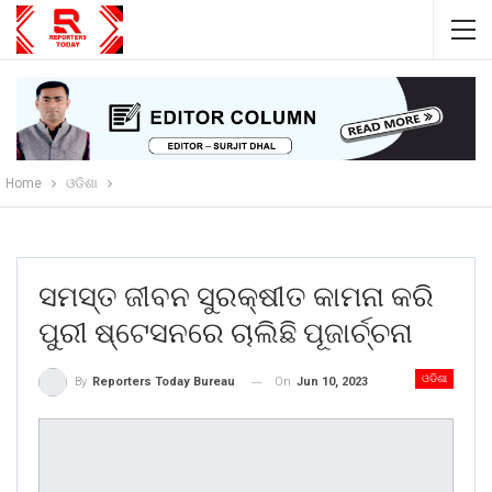
Home
ଓଡିଶା
ସମସ୍ତ ଜୀବନ ସୁରକ୍ଷୀତ କାମନା କରି
ପୁରୀ ଷ୍ଟେସନରେ ଚାଲିଛି ପୂଜାର୍ଚ୍ଚନା
ଓଡିଶା
On
Jun 10, 2023
By
Reporters Today Bureau