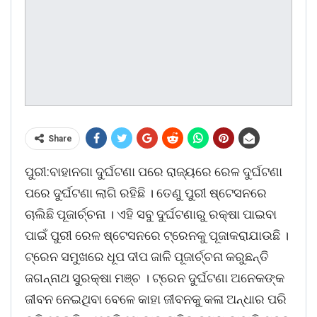
Share
ପୁରୀ:ବାହାନଗା ଦୁର୍ଘଟଣା ପରେ ରାଜ୍ୟରେ ରେଳ ଦୁର୍ଘଟଣା
ପରେ ଦୁର୍ଘଟଣା ଲାଗି ରହିଛି । ତେଣୁ ପୁରୀ ଷ୍ଟେସନରେ
ଚାଲିଛି ପୂଜାର୍ଚ୍ଚନା । ଏହି ସବୁ ଦୁର୍ଘଟଣାରୁ ରକ୍ଷା ପାଇବା
ପାଇଁ ପୁରୀ ରେଳ ଷ୍ଟେସନରେ ଟ୍ରେନକୁ ପୂଜାକରାଯାଉଛି ।
ଟ୍ରେନ ସମୁଖରେ ଧୂପ ଦୀପ ଜାଳି ପୂଜାର୍ଚ୍ଚନା କରୁଛନ୍ତି
ଜଗନ୍ନାଥ ସୁରକ୍ଷା ମଞ୍ଚ । ଟ୍ରେନ ଦୁର୍ଘଟଣା ଅନେକଙ୍କ
ଜୀବନ ନେଇଥିବା ବେଳେ କାହା ଜୀବନକୁ କଳା ଅନ୍ଧାର ପରି