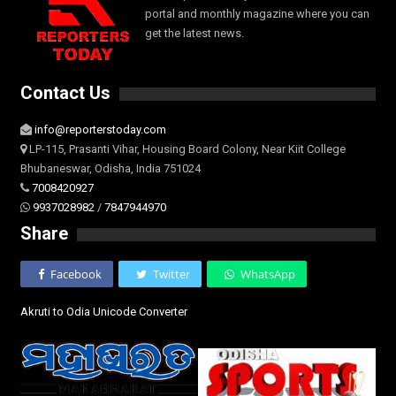
portal and monthly magazine where you can
get the latest news.
Contact Us
info@reporterstoday.com
LP-115, Prasanti Vihar, Housing Board Colony, Near Kiit College
Bhubaneswar, Odisha, India 751024
7008420927
9937028982
/
7847944970
Share
Facebook
Twitter
WhatsApp
Akruti to Odia Unicode Converter