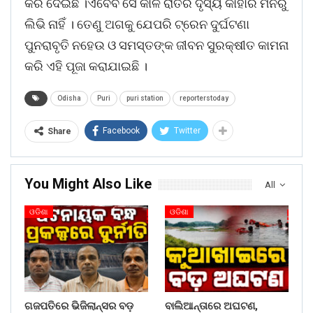
କରି ଦେଇଛି ।ଏବେବି ସେ କାଳ ରାତିର ଦୃସ୍ୟ କାହାରି ମନରୁ
ଲିଭି ନାହିଁ । ତେଣୁ ଅଗକୁ ଯେପରି ଟ୍ରେନ ଦୁର୍ଘଟଣା
ପୁନରାବୃତି ନହେଉ ଓ ସମସ୍ତଙ୍କ ଜୀବନ ସୁରକ୍ଷୀତ କାମନା
କରି ଏହି ପୂଜା କରାଯାଇଛି ।
Odisha
Puri
puri station
reporterstoday
Facebook
Twitter
Share
You Might Also Like
All
ଓଡିଶା
ଓଡିଶା
ଗଜପତିରେ ଭିଜିଲାନ୍ସର ବଡ଼
ବାଲିଆନ୍ତାରେ ଅଘଟଣ,