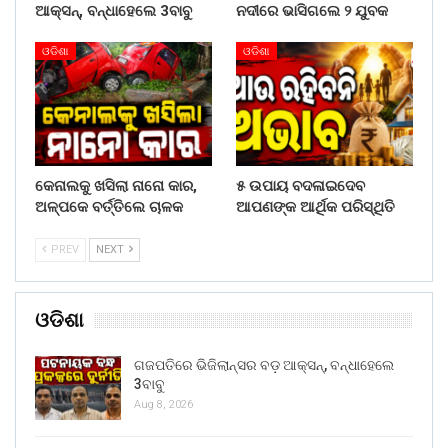
ଆକ୍ସନ୍, ବନ୍ଧାହେଲେ 3ବାବୁ
ନଦୀରେ ଭାସିଗଲେ ୨ ଯୁବକ
ଓଡିଶା
ଓଡିଶା
କେନାଲକୁ ଖସିଲା ନାନୋ କାର,
୫ ଉପାୟ ବଦଳାଇଦେବ
ଅଳ୍ପକେ ବର୍ତ୍ତିଲେ ଚାଳକ
ଆପଣଙ୍କ ଆର୍ଥିକ ପରିସ୍ଥିତି
PREV
NEXT
ଓଡିଶା
ଗଜପତିରେ ଭିଜିଲାନ୍ସର ବଡ଼ ଆକ୍ସନ୍, ବନ୍ଧାହେଲେ
3ବାବୁ
Aug 8, 2026