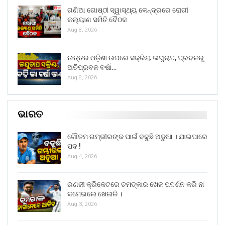
ଗଣିଆ ଗୋଷ୍ଠୀ ସ୍ୱାସ୍ଥ୍ୟ କେନ୍ଦ୍ରରେ ରୋଗୀ
କଲ୍ୟାଣ ସମିତି ବୈଠକ
Aug 8, 2026
ଉତ୍ତର ଓଡ଼ିଶା ଉପରେ ସକ୍ରିୟ ଲଘୁଚାପ, ପ୍ରବଳରୁ
ଅତିପ୍ରବଳ ବର୍ଷା…
Aug 8, 2026
ଭାରତ
ଗୌତମ ଗମ୍ଭୀରଙ୍କ ପାଇଁ ବଢୁଛି ଅଡୁଆ । ଯାଇପାରେ
ପଦ !
Aug 4, 2026
ରଣଜୀ କ୍ରିକେଟରେ ଚମତ୍କାର ଖେଳ ପଦର୍ଶନ କରି ନା
କମେଇଲେ ଖେଳାଳି ।
Aug 3, 2026