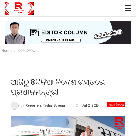
Home
ଦେଶ ବିଦେଶ
ଆଜିଠୁ 8ଦିନିଆ ବିଦେଶ ଗସ୍ତରେ
ପ୍ରଧାନମନ୍ତ୍ରୀ
ଦେଶ ବିଦେଶ
On
Jul 2, 2025
By
Reporters Today Bureau