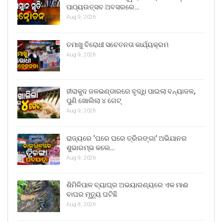
ପାଠ୍ୟଉତ୍ସବ ଅବସରରେ…
Aug 9, 2026
ତମାଖୁ ବିରୋଧୀ ସଚେତନତା କାର୍ଯ୍ୟକ୍ରମ
Aug 9, 2026
ହୀରାକୁଦ ଜଳଭଣ୍ଡାରରେ ବୃଦ୍ଧି ପାଇଲା ବନ୍ୟାଜଳ,
ପୁଣି ଖୋଲିଲା ୪ ଗେଟ୍
Aug 9, 2026
ରାଜ୍ୟରେ ‘ଘରେ ଘରେ ତ୍ରିରଙ୍ଗା’ ଅଭିଯାନର
ଶୁଭାରମ୍ଭ କଲେ…
Aug 9, 2026
ଶିମିଳିପାଳ ବ୍ୟାଘ୍ର ଅଭୟାରଣ୍ୟରେ ଏକ ମାଈ
ବାଘର ମୃତ୍ୟୁ ଘଟିଛି
Aug 8, 2026