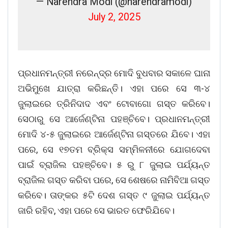
— Narendra Modi (@narendramodi)
July 2, 2025
ପ୍ରଧାନମନ୍ତ୍ରୀ ନରେନ୍ଦ୍ର ମୋଦି ବୁଧବାର ସକାଳେ ଘାନା
ଅଭିମୁଖେ ଯାତ୍ରା କରିଛନ୍ତି। ଏହା ପରେ ସେ ୩-୪
ଜୁଲାଇରେ ତ୍ରିନିଦାଦ ଏବଂ ଟୋବାଗୋ ଗସ୍ତ କରିବେ।
ସେଠାରୁ ସେ ଆର୍ଜେଣ୍ଟିନା ପହଞ୍ଚିବେ। ପ୍ରଧାନମନ୍ତ୍ରୀ
ମୋଦି ୪-୫ ଜୁଲାଇରେ ଆର୍ଜେଣ୍ଟିନା ଗସ୍ତରେ ଯିବେ। ଏହା
ପରେ, ସେ ୧୭ତମ ବ୍ରିକ୍ସ ସମ୍ମିଳନୀରେ ଯୋଗଦେବା
ପାଇଁ ବ୍ରାଜିଲ ପହଞ୍ଚିବେ। ୫ ରୁ ୮ ଜୁଲାଇ ପର୍ଯ୍ୟନ୍ତ
ବ୍ରାଜିଲ ଗସ୍ତ କରିବା ପରେ, ସେ ଶେଷରେ ନାମିବିଆ ଗସ୍ତ
କରିବେ। ତାଙ୍କର ୫ଟି ଦେଶ ଗସ୍ତ ୯ ଜୁଲାଇ ପର୍ଯ୍ୟନ୍ତ
ଜାରି ରହିବ, ଏହା ପରେ ସେ ଭାରତ ଫେରିଯିବେ।