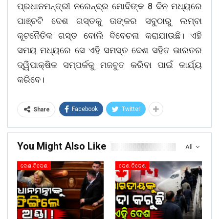
ପ୍ରଧାନମନ୍ତ୍ରୀ ନରେନ୍ଦ୍ର ମୋଦିଙ୍କ 8 ଦିନ ମଧ୍ୟରେ
ପାଞ୍ଚଟି ଦେଶ ଗସ୍ତକୁ ତାଙ୍କର ସବୁଠାରୁ ଲମ୍ବା
କୂଟନୈତିକ ଗସ୍ତ ବୋଲି ବିବେଚନା କରାଯାଉଛି। ଏହି
ସମୟ ମଧ୍ୟରେ ସେ ଏହି ସମସ୍ତ ଦେଶ ସହିତ ଭାରତର
ଦ୍ୱିପାକ୍ଷିକ ସମ୍ପର୍କକୁ ମଜବୁତ କରିବା ପାଇଁ କାର୍ଯ୍ୟ
କରିବେ।
Facebook
Twitter
Share
You Might Also Like
All
ଦେଶ ବିଦେଶ
ଦେଶ ବିଦେଶ