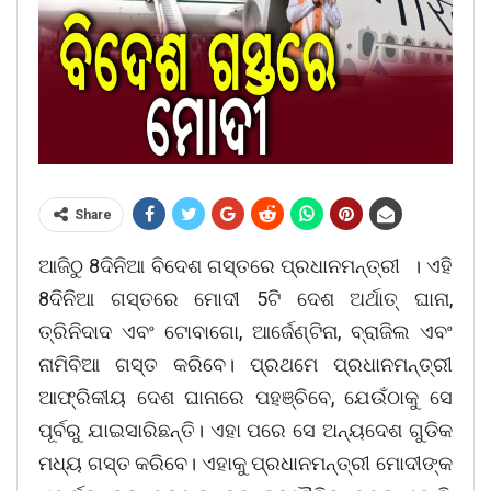
Share
ଆଜିଠୁ 8ଦିନିଆ ବିଦେଶ ଗସ୍ତରେ ପ୍ରଧାନମନ୍ତ୍ରୀ । ଏହି
8ଦିନିଆ ଗସ୍ତରେ ମୋଦୀ 5ଟି ଦେଶ ଅର୍ଥାତ୍ ଘାନା,
ତ୍ରିନିଦାଦ ଏବଂ ଟୋବାଗୋ, ଆର୍ଜେଣ୍ଟିନା, ବ୍ରାଜିଲ ଏବଂ
ନାମିବିଆ ଗସ୍ତ କରିବେ। ପ୍ରଥମେ ପ୍ରଧାନମନ୍ତ୍ରୀ
ଆଫ୍ରିକୀୟ ଦେଶ ଘାନାରେ ପହଞ୍ଚିବେ, ଯେଉଁଠାକୁ ସେ
ପୂର୍ବରୁ ଯାଇସାରିଛନ୍ତି। ଏହା ପରେ ସେ ଅନ୍ୟଦେଶ ଗୁଡିକ
ମଧ୍ୟ ଗସ୍ତ କରିବେ। ଏହାକୁ ପ୍ରଧାନମନ୍ତ୍ରୀ ମୋଦୀଙ୍କ