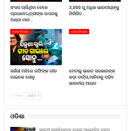
ସଂସଦ ଚାଲିଥିବା ବେଳେ
3,000 ରୁ ଅଧିକ ଭାରତୀୟଙ୍କୁ
ପ୍ରଧାନମନ୍ତ୍ରୀଙ୍କ ଉପରକୁ
ନିର୍ବାସିତ…
ଅଣ୍ଡା ମାଡ…
ଦେଶ ବିଦେଶ
ଦେଶ ବିଦେଶ
ସର୍ଜରୀ ମଝିରେ ରଫିଙ୍କ ଗୀତ
ମେଟାକୁ ଭାରତ ସରକାରଙ୍କ
ଗାଇଲେ ସୋନୁ
କଡ଼ା ବାର୍ତ୍ତା,ମାନିବାକୁ ପଡ଼ିବ
ଭାରତୀୟ ଆଇନ
PREV
NEXT
ଓଡିଶା
ଭାରତୀ କଳାନିକେତନ ଦ୍ୱାରା ଆୟୋଜିତ ଗଳ୍ପ