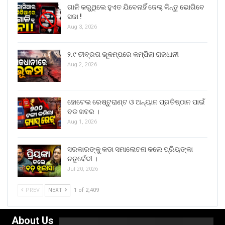
ଗାଳି କରୁଥିଲେ ହୁଏତ ଯିବେନାହିଁ ଜେଲ୍ କିନ୍ତୁ ଭୋଗିବେ
ସଜା !
Aug 3, 2026
୨.୯ ତୀବ୍ରତା ଭୂକମ୍ପରେ କମ୍ପିଲା ରାଜଧାନୀ
Aug 2, 2026
ହୋଟେଲ ରେଷ୍ଟୁରାଣ୍ଟ ଓ ଅନ୍ୟାନ ପ୍ରତିଷ୍ଠାନ ପାଇଁ
ବଡ ଖବର ।
Aug 1, 2026
ସରକାରଙ୍କୁ କଡା ସମାଲୋଚନା କଲେ ପ୍ରିୟଙ୍କା
ଚତୁର୍ବେଦୀ ।
Jul 20, 2026
PREV
NEXT
1 of 2,409
About Us