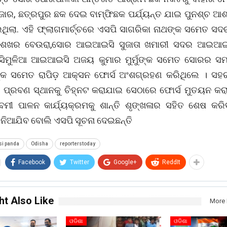
ଜାର, ଛତ୍ରପୁର ଛକ ଦେଇ ବାମ୍ଫିଛକ ପର୍ଯ୍ୟନ୍ତ ଯାଇ ପୁନଶ୍ଚ 
ିଲା. ଏହି ଫ୍ଲାଗମାର୍ଚ୍ଚରେ ଏସପି ସାଗରିକା ନାଥଙ୍କ ସମେତ ସଦ
ଶେଖର ବେଉରା,ସୋର ଆଇଆଇସି ସୁଜାତା ଖମାରୀ ସଦର ଆଇଆଇ
 ସିମୁଳିଆ ଆଇଆଇସି ଅଜୟ କୁମାର ମୁର୍ମୁଙ୍କ ସମେତ ସୋରର ସମ
୍କ ସମେତ ରାପିଡ଼ ଆକ୍ସନ ଫୋର୍ସ ଅଂଶଗ୍ରହଣ କରିଥିଲେ । ସହର
 ପ୍ରବଣ ସ୍ଥାନକୁ ଚିହ୍ନଟ କରାଯାଇ ସେଠାରେ ଫୋର୍ସ ମୁତୟନ କରା
ବମୀ ପାଳନ କାର୍ଯ୍ୟକ୍ରମକୁ ଶାନ୍ତି ଶୃଙ୍ଖଳାର ସହିତ ଶେଷ କରି
ନିଆଯିବ ବୋଲି ଏସପି ସୂଚନା ଦେଇଛନ୍ତି
i panda
Odisha
reporterstoday
Facebook
Twitter
Google+
ReddIt
ht Also Like
More 
ଓଡିଶା
ଓଡିଶା