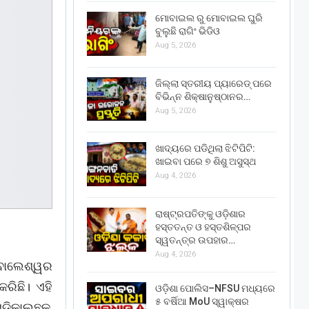
ମୋବାଇଲ ରୁ ମୋବାଇଲ ଘୁରି
ବୁଲୁଛି ରାଗିଂ ଭିଡିଓ
Aug 5, 2026
ଜିଲ୍ଲା ସ୍ତରୀୟ ପ୍ୟାରେଡ୍ ପରେ
ବିଭିନ୍ନ ଶିକ୍ଷାନୁଷ୍ଠାନର…
Aug 5, 2026
ଖାଦ୍ୟରେ ପଡିଥିଲା ଝିଟିପିଟି:
ଖାଇବା ପରେ ୭ ଶିଶୁ ଅସୁସ୍ଥ
Aug 4, 2026
ରାଷ୍ଟ୍ରପତିଙ୍କୁ ଓଡ଼ିଶାର
ହସ୍ତତନ୍ତ ଓ ହସ୍ତଶିଳ୍ପର
ସ୍ୱତନ୍ତ୍ର ଉପହାର…
Aug 4, 2026
 ବାଲେଶ୍ୱର
ରିଛି। ଏହି
ଓଡ଼ିଶା ପୋଲିସ–NFSU ମଧ୍ୟରେ
୫ ବର୍ଷିଆ MoU ସ୍ୱାକ୍ଷର
େଡିକାଲଛକ,