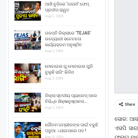
ଆଖି ବୁଜିଲେ ‘ଗଜନୀ’ ଫେମ୍
ପ୍ରଦୀପ ରାୱତ
Aug 5, 2026
ଗଜପତି ଜିଲ୍ଲାରେ ‘TEJAS’
ଉଦ୍ୟୋଗୀ ସଚେତନତା
କାର୍ଯ୍ୟକ୍ରମ ଅନୁଷ୍ଠିତ
Aug 5, 2026
ମୋବାଇଲ ରୁ ମୋବାଇଲ ଘୁରି
ବୁଲୁଛି ରାଗିଂ ଭିଡିଓ
Aug 5, 2026
ଜିଲ୍ଲା ସ୍ତରୀୟ ପ୍ୟାରେଡ୍ ପରେ
ବିଭିନ୍ନ ଶିକ୍ଷାନୁଷ୍ଠାନର…
Share
Aug 5, 2026
ସୋର: ଆସନ
ଗୌତମ ଗମ୍ଭୀରଙ୍କ ପାଇଁ ବଢୁଛି
ଏସପି ସାଗ
ଅଡୁଆ । ଯାଇପାରେ ପଦ !
ଫ୍ଲାଗ ମା
Aug 4, 2026