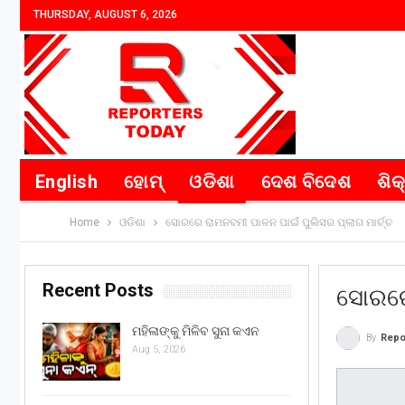
THURSDAY, AUGUST 6, 2026
English
ହୋମ୍
ଓଡିଶା
ଦେଶ ବିଦେଶ
ଶିକ
Home
ଓଡିଶା
ସୋରରେ ରାମନବମୀ ପାଳନ ପାଇଁ ପୁଲିସର ପ୍ଲାଗ ମାର୍ଚ୍ଚ
Recent Posts
ସୋରରେ 
ମହିଳାଙ୍କୁ ମିଳିବ ସୁନା କଏନ
By
Repo
Aug 5, 2026