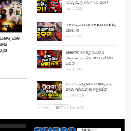
ଜେଲ୍ କିନ୍ତୁ ଭୋଗିବେ ସଜା !
Aug 3, 2026
୨.୯ ତୀବ୍ରତା ଭୂକମ୍ପରେ କମ୍ପିଲା
ରାଜଧାନୀ
Aug 2, 2026
ୟାରେଡ୍ ପରେ
ଠାନର
ୱାରା
ହୋଟେଲ ରେଷ୍ଟୁରାଣ୍ଟ ଓ
ଅନ୍ୟାନ ପ୍ରତିଷ୍ଠାନ ପାଇଁ ବଡ
ଖବର ।
Aug 1, 2026
ସରକାରଙ୍କୁ କଡା ସମାଲୋଚନା
କଲେ ପ୍ରିୟଙ୍କା ଚତୁର୍ବେଦୀ ।
Jul 20, 2026
PREV
NEXT
1 of 2,409