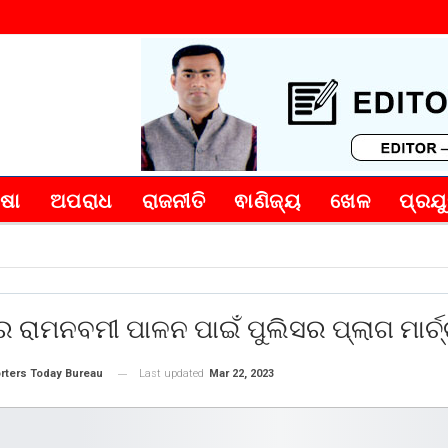
୍ଷା
ଅପରାଧ
ରାଜନୀତି
ଵାଣିଜ୍ୟ
ଖେଳ
ପ୍ରଯୁ
ରାମନବମୀ ପାଳନ ପାଇଁ ପୁଲିସର ପ୍ଲାଗ ମାର୍ଚ
Last updated
Mar 22, 2023
rters Today Bureau