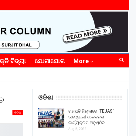
କ୍ତି ବିଦ୍ୟା
ଯୋଗାଯୋଗ
More
ଓଡିଶା
୍ଚ
ଗଜପତି ଜିଲ୍ଲାରେ ‘TEJAS’
ଓଡିଶା
ଉଦ୍ୟୋଗୀ ସଚେତନତା
କାର୍ଯ୍ୟକ୍ରମ ଅନୁଷ୍ଠିତ
Aug 5, 2026