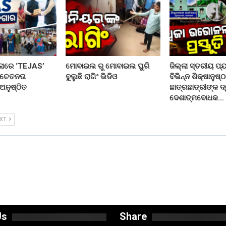
ଲାରେ ‘TEJAS’
ମୋବାଇଲ ରୁ ମୋବାଇଲ ଘୁରି
ଜିଲ୍ଲା ସ୍ତରୀୟ ପ୍
ସଚେତନତା
ବୁଲୁଛି ରାଗିଂ ଭିଡିଓ
ବିଭିନ୍ନ ଶିକ୍ଷାନୁଷ୍
 ଅନୁଷ୍ଠିତ
ଛାତ୍ରଛାତ୍ରୀଙ୍କ ଦ୍
ଦେଶାତ୍ମବୋଧକ…
EXT
Us
Share