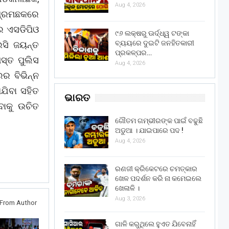
Aug 4, 2026
ଆଶ୍ରମଛକରେ
ର ଏସଡିପିଓ
୯୬ ଲକ୍ଷରୁ ଊର୍ଦ୍ଧ୍ୱ ଟଙ୍କା
ବ୍ୟୟରେ ଦୁଇଟି ଜନହିତକାରୀ
ସି ଜୟନ୍ତ
ପ୍ରକଳ୍ପର…
ସ୍ତ ପୁଲିସ
Aug 4, 2026
ର ବିଭିନ୍ନ
ଯିବା ସହିତ
ଭାରତ
ବାକୁ ଉଚିତ
ଗୌତମ ଗମ୍ଭୀରଙ୍କ ପାଇଁ ବଢୁଛି
ଅଡୁଆ । ଯାଇପାରେ ପଦ !
Aug 4, 2026
ରଣଜୀ କ୍ରିକେଟରେ ଚମତ୍କାର
ଖେଳ ପଦର୍ଶନ କରି ନା କମେଇଲେ
ଖେଳାଳି ।
Aug 3, 2026
From Author
ଗାଳି କରୁଥିଲେ ହୁଏତ ଯିବେନାହିଁ