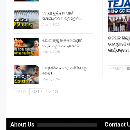
ବନ୍ୟା ଦୁର୍ଦ୍ଦଶା ପାଇଁ
ସ୍ଥାନାନ୍ତରଣ ପ୍ରସ୍ତୁତି…
Aug 1, 2026
ଗଜପତି ଜିଲ୍
ଯୋଗୀଙ୍କୁ କାଳ ହୋଇଥିଲା
ଉଦ୍ୟୋଗୀ 
ମନ୍ଦିରକୁ ନେଇ ରାଜନୀତି
କାର୍ଯ୍ୟକ୍ରମ
May 6, 2026
ଆଞ୍ଚଳିକ ଦଳ ରାଜନୀତିର ଯୁଗ
PREV
N
ଶେଷ !
May 5, 2026
PREV
NEXT
1 of 166
About Us
Contact 