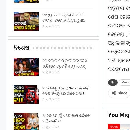
ଅଡ଼ଙ୍ଗ ବ
ଖାଦ୍ୟରେ ପଡିଥିଲା ଝିଟିପିଟି:
ଶେଷ ହୋଇଥ
ଖାଇବା ପରେ ୭ ଶିଶୁ ଅସୁସ୍ଥ
ଶଶାଙ୍କ 
Aug 4, 2026
ବେହେରା ,
ଅଧିକାରୀଙ
ବିଶେଷ
ଉତ୍ତେଜନା
ଏହି ରାମନ
୨୦ ହଜାର ଟଙ୍କାର ବିଲ୍ ଦେଖି
ଉଡିଗଲା ପ୍ରେମିକଙ୍କ ହୋସ୍
ପଦକ୍ଷେପ 
Aug 3, 2026
Manas
ଗାଳି କରୁଥିଲେ ହୁଏତ ଯିବେନାହିଁ
Share
ଜେଲ୍ କିନ୍ତୁ ଭୋଗିବେ ସଜା !
Aug 3, 2026
You Mig
ଆହତ ଯୋଗୁଁ ଏବେ କାମ କରିବେ
ନାହିଁ ରଶ୍ମିକା
ଓଡିଶା
Aug 2, 2026