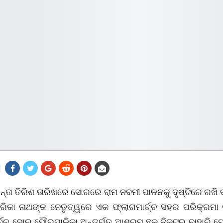
୍ତା ତିରିଶ ତାରିଖରେ ସୋରରେ ରାମ ନବମୀ ପାଳନକୁ ଦୃଷ୍ଟିରେ ରଖି
ରିକା ନାଥଙ୍କ ନେତୃତ୍ୱରେ ଏକ ଫ୍ଲାଗମାର୍ଚ୍ଚ ସହର ପରିକ୍ରମା କ
ର୍ଚ୍ଚ ସୋର ପୌରପାଳିକା ଅନ୍ତର୍ଗତ ଆଶ୍ରମ ଛକ ନିକଟରୁ ବାହାରି ମ